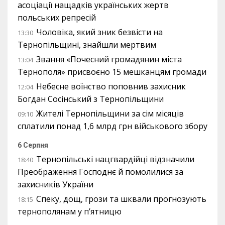
асоціації нащадків українських жертв
польських репресій
Чоловіка, який зник безвісти на
13:30
Тернопільщині, знайшли мертвим
Звання «Почесний громадянин міста
13:04
Тернополя» присвоєно 15 мешканцям громади
Небесне воїнство поповнив захисник
12:04
Богдан Сосінський з Тернопільщини
Жителі Тернопільщини за сім місяців
09:10
сплатили понад 1,6 млрд грн військового збору
6 Серпня
Тернопільські нацгвардійці відзначили
18:40
Преображення Господнє й помолилися за
захисників України
Спеку, дощ, грози та шквали прогнозують
18:15
тернополянам у п’ятницю