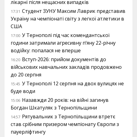
лікарні після нещасних випадків
Студент ЗУНУ Максим Лаврик представив
17:31
Україну на чемпіонаті світу з легкої атлетики в
США
У Тернополі під час комендантської
17:00
години затримали агресивну п’яну 22-річну
водійку: попалася не вперше
Вступ-2026: прийом документів до
16:20
військових навчальних закладів продовжено
до 20 серпня
У Тернополі 12 серпня на двох вулицях не
15:45
буде води
Назавжди 20 років: на війні загинув
15:06
Богдан Шкатуляк з Тернопільщини
Рятувальник з Тернопільщини втретє
14:57
став срібним призером чемпіонату Європи з
пауерліфтингу