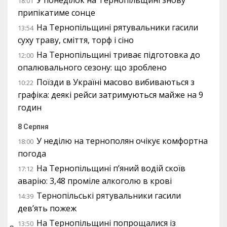
У понеділок на Тернопільщині знову
18:01
припікатиме сонце
На Тернопільщині рятувальники гасили
13:54
суху траву, сміття, торф і сіно
На Тернопільщині триває підготовка до
12:00
опалювального сезону: що зроблено
Поїзди в Україні масово вибиваються з
10:22
графіка: деякі рейси затримуються майже на 9
годин
8 Серпня
У неділю на тернополян очікує комфортна
18:00
погода
На Тернопільщині п’яний водій скоїв
17:12
аварію: 3,48 проміле алкоголю в крові
Тернопільські рятувальники гасили
14:39
дев’ять пожеж
На Тернопільщині попрощалися із
13:50