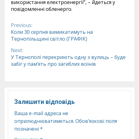
використання електроенергії”, – йдеться у
повідомленні обленерго.
Previous:
Continue
Коли 30 серпня вимикатимуть на
Тернопільщині світло (ГРАФІК)
Reading
Next:
У Тернополі перекриють одну з вулиць – буде
забіг у пам’ять про загиблих воїнів
Залишити відповідь
Ваша e-mail адреса не
оприлюднюватиметься.
Обов’язкові поля
позначені
*