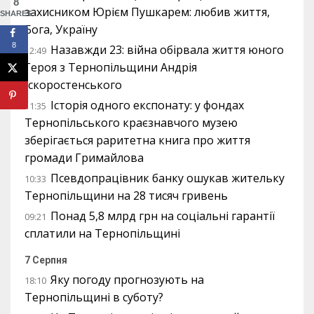
8
захисником Юрієм Пушкарем: любив життя,
SHARES
Бога, Україну
8
Назавжди 23: війна обірвала життя юного
12:49
Героя з Тернопільщини Андрія
Іскоростенського
Історія одного експонату: у фондах
11:35
Тернопільського краєзнавчого музею
зберігається раритетна книга про життя
громади Гримайлова
Псевдопрацівник банку ошукав жительку
10:33
Тернопільщини на 28 тисяч гривень
Понад 5,8 млрд грн на соціальні гарантії
09:21
сплатили на Тернопільщині
7 Серпня
Яку погоду прогнозують на
18:10
Тернопільщині в суботу?