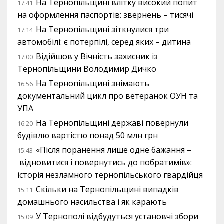
На Тернопільщині влітку високий попит
17:41
на оформлення паспортів: звернень – тисячі
На Тернопільщині зіткнулися три
17:14
автомобілі: є потерпілі, серед яких – дитина
Відійшов у Вічність захисник із
17:00
Тернопільщини Володимир Дичко
На Тернопільщині знімають
16:56
документальний цикл про ветеранок ОУН та
УПА
На Тернопільщині державі повернули
16:20
будівлю вартістю понад 50 млн грн
«Після поранення лише одне бажання –
15:43
відновитися і повернутись до побратимів»:
історія незламного тернопільського гвардійця
Скільки на Тернопільщині випадків
15:11
домашнього насильства і як карають
У Тернополі відбудуться установчі збори
15:09