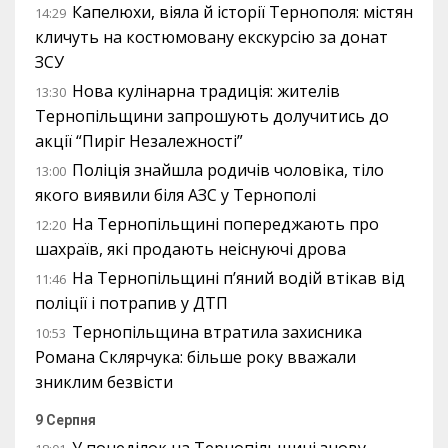
Капелюхи, віяла й історії Тернополя: містян
14:29
кличуть на костюмовану екскурсію за донат
ЗСУ
Нова кулінарна традиція: жителів
13:30
Тернопільщини запрошують долучитись до
акції “Пиріг Незалежності”
Поліція знайшла родичів чоловіка, тіло
13:00
якого виявили біля АЗС у Тернополі
На Тернопільщині попереджають про
12:20
шахраїв, які продають неіснуючі дрова
На Тернопільщині п’яний водій втікав від
11:46
поліції і потрапив у ДТП
Тернопільщина втратила захисника
10:53
Романа Склярчука: більше року вважали
зниклим безвісти
9 Серпня