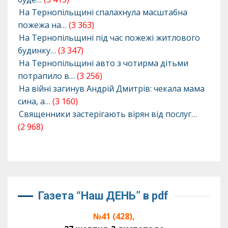
На Тернопільщині спалахнула масштабна
пожежа на…
(3 363)
На Тернопільщині під час пожежі житлового
будинку…
(3 347)
На Тернопільщині авто з чотирма дітьми
потрапило в…
(3 256)
На війні загинув Андрій Дмитрів: чекала мама
сина, а…
(3 160)
Священники застерігають вірян від послуг…
(2 968)
Газета “Наш ДЕНЬ” в pdf
№41 (428),