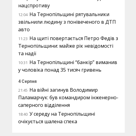
нацспротиву
На Тернопільщині рятувальники
12:04
звільнили людину з понівеченого в ДТП
авто
На щиті повертається Петро Федів з
11:23
Тернопільщини: майже рік невідомості
та надії
На Тернопільщині “банкір” виманив
10:31
у чоловіка понад 35 тисяч гривень
4 Серпня
На війні загинув Володимир
21:45
Паламарчук: був командиром інженерно-
саперного відділення
У середу на Тернопільщині
18:40
очікується шалена спека