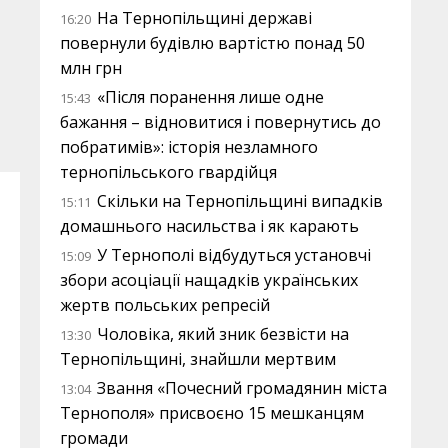
На Тернопільщині державі
16:20
повернули будівлю вартістю понад 50
млн грн
«Після поранення лише одне
15:43
бажання – відновитися і повернутись до
побратимів»: історія незламного
тернопільського гвардійця
Скільки на Тернопільщині випадків
15:11
домашнього насильства і як карають
У Тернополі відбудуться установчі
15:09
збори асоціації нащадків українських
жертв польських репресій
Чоловіка, який зник безвісти на
13:30
Тернопільщині, знайшли мертвим
Звання «Почесний громадянин міста
13:04
Тернополя» присвоєно 15 мешканцям
громади