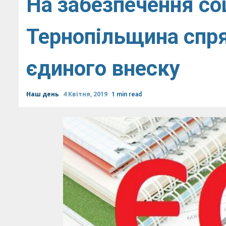
На забезпечення со
Тернопільщина спр
єдиного внеску
Наш день
4 Квітня, 2019
1 min read