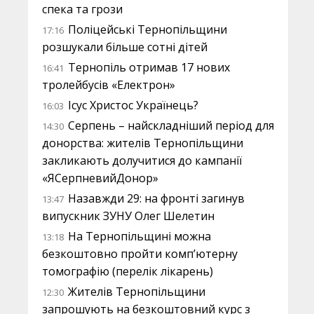
спека та грози
Поліцейські Тернопільщини
17:16
розшукали більше сотні дітей
Тернопіль отримав 17 нових
16:41
тролейбусів «Електрон»
Ісус Христос Українець?
16:03
Серпень – найскладніший період для
14:30
донорства: жителів Тернопільщини
закликають долучитися до кампанії
«ЯСерпневийДонор»
Назавжди 29: на фронті загинув
13:47
випускник ЗУНУ Олег Шелетин
На Тернопільщині можна
13:18
безкоштовно пройти комп’ютерну
томографію (перелік лікарень)
Жителів Тернопільщини
12:30
запрошують на безкоштовний курс з