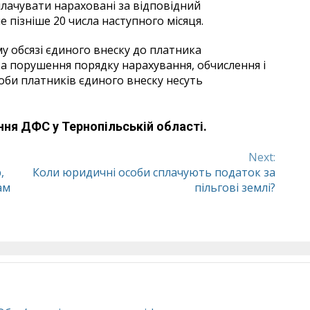
плачувати нараховані за відповідний
 пізніше 20 числа наступного місяця.
му обсязі єдиного внеску до платника
 За порушення порядку нарахування, обчислення і
соби платників єдиного внеску несуть
ння ДФС у Тернопільській області.
Next:
,
Коли юридичні особи сплачують податок за
ам
пільгові землі?