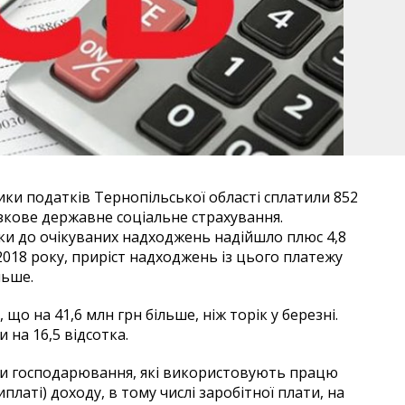
ки податків Тернопільської області сплатили 852
зкове державне соціальне страхування.
ки до очікуваних надходжень надійшло плюс 4,8
018 року, приріст надходжень із цього платежу
льше.
 що на 41,6 млн грн більше, ніж торік у березні.
 на 16,5 відсотка.
ти господарювання, які використовують працю
латі) доходу, в тому числі заробітної плати, на