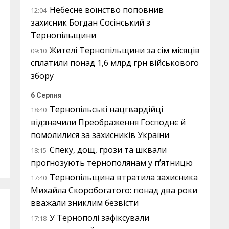
Небесне воїнство поповнив
12:04
захисник Богдан Сосінський з
Тернопільщини
Жителі Тернопільщини за сім місяців
09:10
сплатили понад 1,6 млрд грн військового
збору
6 Серпня
Тернопільські нацгвардійці
18:40
відзначили Преображення Господнє й
помолилися за захисників України
Спеку, дощ, грози та шквали
18:15
прогнозують тернополянам у п’ятницю
Тернопільщина втратила захисника
17:40
Михайла Скоробогатого: понад два роки
вважали зниклим безвісти
У Тернополі зафіксували
17:18