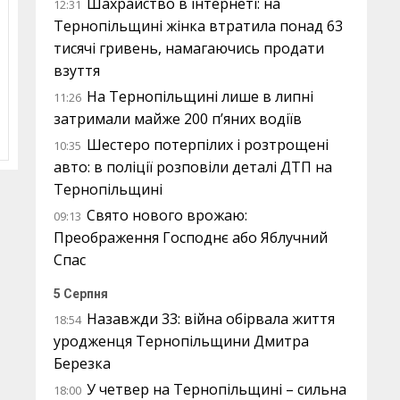
Шахрайство в інтернеті: на
12:31
Тернопільщині жінка втратила понад 63
тисячі гривень, намагаючись продати
взуття
На Тернопільщині лише в липні
11:26
затримали майже 200 п’яних водіїв
Шестеро потерпілих і розтрощені
10:35
авто: в поліції розповіли деталі ДТП на
Тернопільщині
Свято нового врожаю:
09:13
Преображення Господнє або Яблучний
Спас
5 Серпня
Назавжди 33: війна обірвала життя
18:54
уродженця Тернопільщини Дмитра
Березка
У четвер на Тернопільщині – сильна
18:00