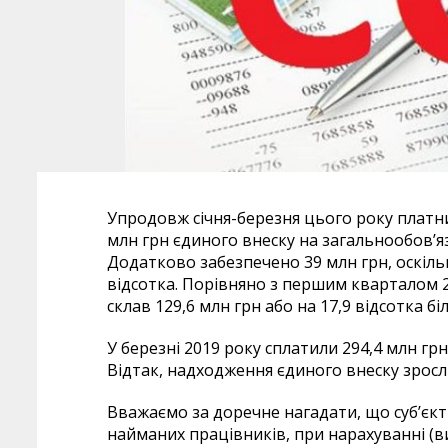
Упродовж січня-березня цього року платни
млн грн єдиного внеску на загальнообов’я
Додатково забезпечено 39 млн грн, оскіль
відсотка. Порівняно з першим кварталом 2
склав 129,6 млн грн або на 17,9 відсотка бі
У березні 2019 року сплатили 294,4 млн грн,
Відтак, надходження єдиного внеску зросли
Вважаємо за доречне нагадати, що суб’єк
найманих працівників, при нарахуванні (вип