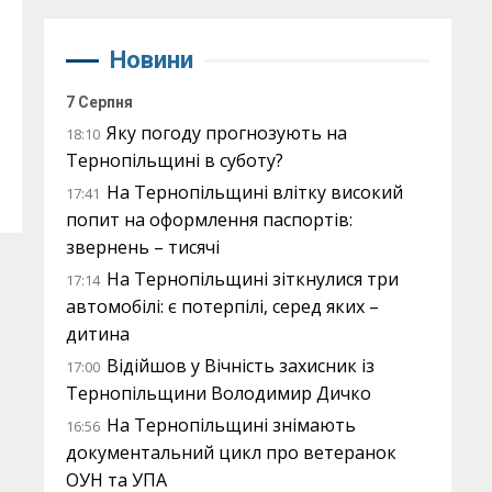
Новини
7 Серпня
Яку погоду прогнозують на
18:10
Тернопільщині в суботу?
На Тернопільщині влітку високий
17:41
попит на оформлення паспортів:
звернень – тисячі
На Тернопільщині зіткнулися три
17:14
автомобілі: є потерпілі, серед яких –
дитина
Відійшов у Вічність захисник із
17:00
Тернопільщини Володимир Дичко
На Тернопільщині знімають
16:56
документальний цикл про ветеранок
ОУН та УПА