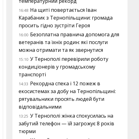
температурний рекорд
На щиті повертається Іван
16:48
Карабаник з Тернопільщини: громада
просить гідно зустріти Героя
Безоплатна правнича допомога для
16:00
ветеранів та їхніх родин: які послуги
можна отримати та як звернутися
У Тернополі перевірили роботу
15:10
кондиціонерів у громадському
транспорті
Рекордна спека і 12 пожеж в
14:33
екосистемах за добу на Тернопільщині:
рятувальники просять людей бути
відповідальними
У Тернополі жінка спокусилась на
13:25
забутий телефон — їй загрожує 8 років
тюрми