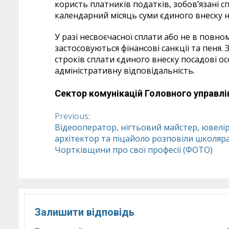
користь платників податків, зобов’язані с
календарний місяць суми єдиного внеску не
У разі несвоєчасної сплати або не в повно
застосовуються фінансові санкції та пеня.
строків сплати єдиного внеску посадові о
адміністративну відповідальність.
Сектор комунікацій Головного управлі
Previous:
Continue
Відеооператор, нігтьовий майстер, ювелір
архітектор та піцайоло розповіли школяр
Reading
Чортківщини про свої професії (ФОТО)
Залишити відповідь