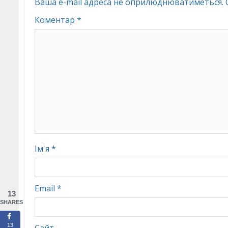
Ваша e-mail адреса не оприлюднюватиметься.
Коментар
*
Ім'я
*
Email
*
13
SHARES
13