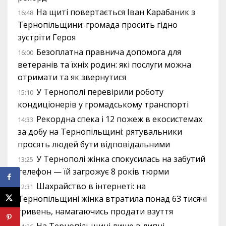
На щиті повертається Іван Карабаник з
16:48
Тернопільщини: громада просить гідно
зустріти Героя
Безоплатна правнича допомога для
16:00
ветеранів та їхніх родин: які послуги можна
отримати та як звернутися
У Тернополі перевірили роботу
15:10
кондиціонерів у громадському транспорті
Рекордна спека і 12 пожеж в екосистемах
14:33
за добу на Тернопільщині: рятувальники
просять людей бути відповідальними
У Тернополі жінка спокусилась на забутий
13:25
телефон — їй загрожує 8 років тюрми
Шахрайство в інтернеті: на
12:31
Тернопільщині жінка втратила понад 63 тисячі
гривень, намагаючись продати взуття