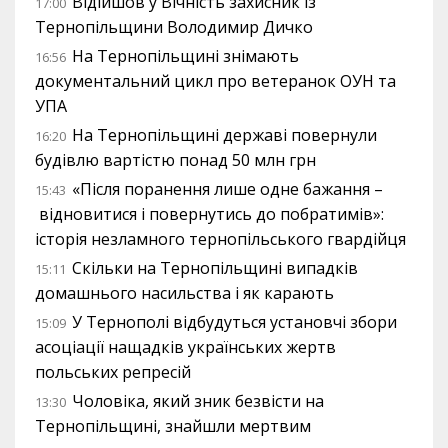
Відійшов у Вічність захисник із
17:00
Тернопільщини Володимир Дичко
На Тернопільщині знімають
16:56
документальний цикл про ветеранок ОУН та
УПА
На Тернопільщині державі повернули
16:20
будівлю вартістю понад 50 млн грн
«Після поранення лише одне бажання –
15:43
відновитися і повернутись до побратимів»:
історія незламного тернопільського гвардійця
Скільки на Тернопільщині випадків
15:11
домашнього насильства і як карають
У Тернополі відбудуться установчі збори
15:09
асоціації нащадків українських жертв
польських репресій
Чоловіка, який зник безвісти на
13:30
Тернопільщині, знайшли мертвим