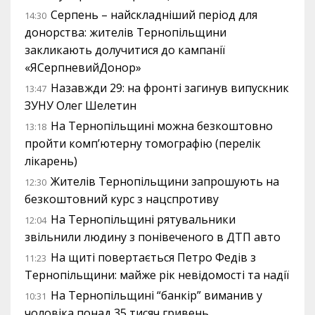
Серпень – найскладніший період для
14:30
донорства: жителів Тернопільщини
закликають долучитися до кампанії
«ЯСерпневийДонор»
Назавжди 29: на фронті загинув випускник
13:47
ЗУНУ Олег Шелетин
На Тернопільщині можна безкоштовно
13:18
пройти комп’ютерну томографію (перелік
лікарень)
Жителів Тернопільщини запрошують на
12:30
безкоштовний курс з нацспротиву
На Тернопільщині рятувальники
12:04
звільнили людину з понівеченого в ДТП авто
На щиті повертається Петро Федів з
11:23
Тернопільщини: майже рік невідомості та надії
На Тернопільщині “банкір” виманив у
10:31
чоловіка понад 35 тисяч гривень