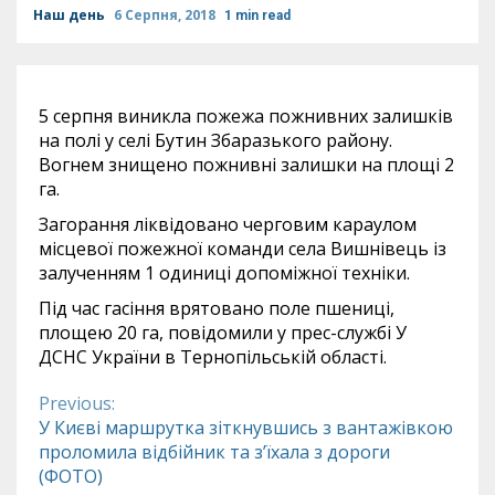
Наш день
6 Серпня, 2018
1 min read
5 серпня виникла пожежа пожнивних залишків
на полі у селі Бутин Збаразького району.
Вогнем знищено пожнивні залишки на площі 2
га.
Загорання ліквідовано черговим караулом
місцевої пожежної команди села Вишнівець із
залученням 1 одиниці допоміжної техніки.
Під час гасіння врятовано поле пшениці,
площею 20 га, повідомили у прес-службі У
ДСНС України в Тернопільській області.
Previous:
Continue
У Києві маршрутка зіткнувшись з вантажівкою
проломила відбійник та з’їхала з дороги
Reading
(ФОТО)