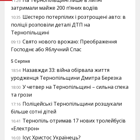
На Тернопільщині лише в липні
11:26
затримали майже 200 п’яних водіїв
Шестеро потерпілих і розтрощені авто: в
10:35
поліції розповіли деталі ДТП на
Тернопільщині
Свято нового врожаю: Преображення
09:13
Господнє або Яблучний Спас
5 Серпня
Назавжди 33: війна обірвала життя
18:54
уродженця Тернопільщини Дмитра Березка
У четвер на Тернопільщині – сильна спека
18:00
та грози
Поліцейські Тернопільщини розшукали
17:16
більше сотні дітей
Тернопіль отримав 17 нових тролейбусів
16:41
«Електрон»
Ісус Христос Українець?
16:03