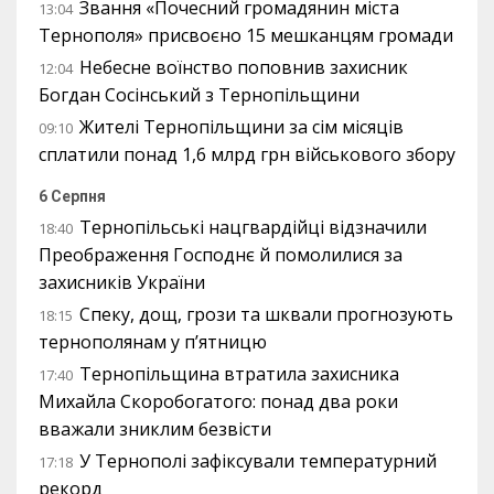
Звання «Почесний громадянин міста
13:04
Тернополя» присвоєно 15 мешканцям громади
Небесне воїнство поповнив захисник
12:04
Богдан Сосінський з Тернопільщини
Жителі Тернопільщини за сім місяців
09:10
сплатили понад 1,6 млрд грн військового збору
6 Серпня
Тернопільські нацгвардійці відзначили
18:40
Преображення Господнє й помолилися за
захисників України
Спеку, дощ, грози та шквали прогнозують
18:15
тернополянам у п’ятницю
Тернопільщина втратила захисника
17:40
Михайла Скоробогатого: понад два роки
вважали зниклим безвісти
У Тернополі зафіксували температурний
17:18
рекорд