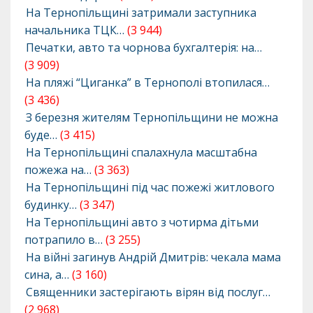
На Тернопільщині затримали заступника
начальника ТЦК…
(3 944)
Печатки, авто та чорнова бухгалтерія: на…
(3 909)
На пляжі “Циганка” в Тернополі втопилася…
(3 436)
З березня жителям Тернопільщини не можна
буде…
(3 415)
На Тернопільщині спалахнула масштабна
пожежа на…
(3 363)
На Тернопільщині під час пожежі житлового
будинку…
(3 347)
На Тернопільщині авто з чотирма дітьми
потрапило в…
(3 255)
На війні загинув Андрій Дмитрів: чекала мама
сина, а…
(3 160)
Священники застерігають вірян від послуг…
(2 968)