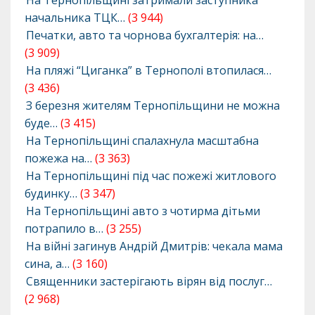
На Тернопільщині затримали заступника
начальника ТЦК…
(3 944)
Печатки, авто та чорнова бухгалтерія: на…
(3 909)
На пляжі “Циганка” в Тернополі втопилася…
(3 436)
З березня жителям Тернопільщини не можна
буде…
(3 415)
На Тернопільщині спалахнула масштабна
пожежа на…
(3 363)
На Тернопільщині під час пожежі житлового
будинку…
(3 347)
На Тернопільщині авто з чотирма дітьми
потрапило в…
(3 255)
На війні загинув Андрій Дмитрів: чекала мама
сина, а…
(3 160)
Священники застерігають вірян від послуг…
(2 968)