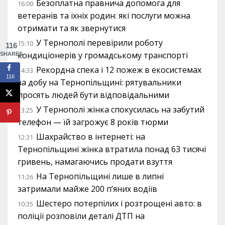
Безоплатна правнича допомога для
16:00
ветеранів та їхніх родин: які послуги можна
отримати та як звернутися
У Тернополі перевірили роботу
15:10
116
кондиціонерів у громадському транспорті
SHARES
Рекордна спека і 12 пожеж в екосистемах
14:33
116
за добу на Тернопільщині: рятувальники
просять людей бути відповідальними
У Тернополі жінка спокусилась на забутий
13:25
телефон — їй загрожує 8 років тюрми
Шахрайство в інтернеті: на
12:31
Тернопільщині жінка втратила понад 63 тисячі
гривень, намагаючись продати взуття
На Тернопільщині лише в липні
11:26
затримали майже 200 п’яних водіїв
Шестеро потерпілих і розтрощені авто: в
10:35
поліції розповіли деталі ДТП на