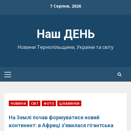
Skip
7 Серпня, 2026
to
content
Наш ДЕНЬ
Новини Тернопільщини, України та світу
Primary
Menu
НОВИНИ
СВІТ
ФОТО
ЦІКАВИНКИ
На Землі почав формуватися новий
континент: в Африці з’явилася гігантська