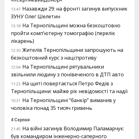
Назавжди 29: на фронті загинув випускник
13:47
ЗУНУ Олег Шелетин
На Тернопільщині можна безкоштовно
13:18
пройти комп’ютерну томографію (перелік
лікарень)
Жителів Тернопільщини запрошують на
12:30
безкоштовний курс з нацспротиву
На Тернопільщині рятувальники
12:04
звільнили людину з понівеченого в ДТП авто
На щиті повертається Петро Федів з
11:23
Тернопільщини: майже рік невідомості та надії
На Тернопільщині “банкір” виманив у
10:31
чоловіка понад 35 тисяч гривень
4 Серпня
На війні загинув Володимир Паламарчук:
21:45
був командиром інженерно-саперного