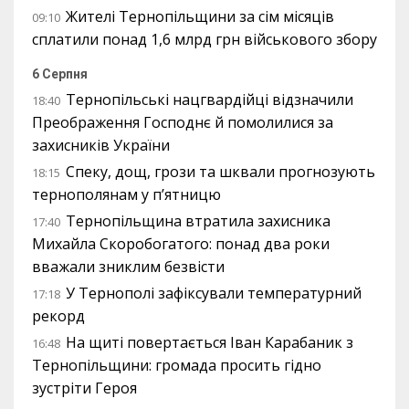
Жителі Тернопільщини за сім місяців
09:10
сплатили понад 1,6 млрд грн військового збору
6 Серпня
Тернопільські нацгвардійці відзначили
18:40
Преображення Господнє й помолилися за
захисників України
Спеку, дощ, грози та шквали прогнозують
18:15
тернополянам у п’ятницю
Тернопільщина втратила захисника
17:40
Михайла Скоробогатого: понад два роки
вважали зниклим безвісти
У Тернополі зафіксували температурний
17:18
рекорд
На щиті повертається Іван Карабаник з
16:48
Тернопільщини: громада просить гідно
зустріти Героя