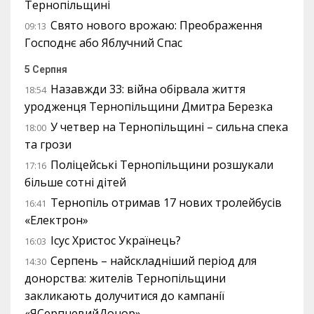
Тернопільщині
Свято нового врожаю: Преображення
09:13
Господнє або Яблучний Спас
5 Серпня
Назавжди 33: війна обірвала життя
18:54
уродженця Тернопільщини Дмитра Березка
У четвер на Тернопільщині – сильна спека
18:00
та грози
Поліцейські Тернопільщини розшукали
17:16
більше сотні дітей
Тернопіль отримав 17 нових тролейбусів
16:41
«Електрон»
Ісус Христос Українець?
16:03
Серпень – найскладніший період для
14:30
донорства: жителів Тернопільщини
закликають долучитися до кампанії
«ЯСерпневийДонор»