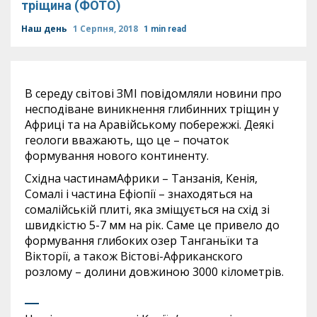
тріщина (ФОТО)
Наш день
1 Серпня, 2018
1 min read
В середу світові ЗМІ повідомляли новини про
несподіване виникнення глибинних тріщин у
Африці та на Аравійському побережжі. Деякі
геологи вважають, що це – початок
формування нового континенту.
Східна частинамАфрики – Танзанія, Кенія,
Сомалі і частина Ефіопії – знаходяться на
сомалійській плиті, яка зміщується на схід зі
швидкістю 5-7 мм на рік. Саме це привело до
формування глибоких озер Танганьїки та
Вікторії, а також Вістові-Африканского
розлому – долини довжиною 3000 кілометрів.