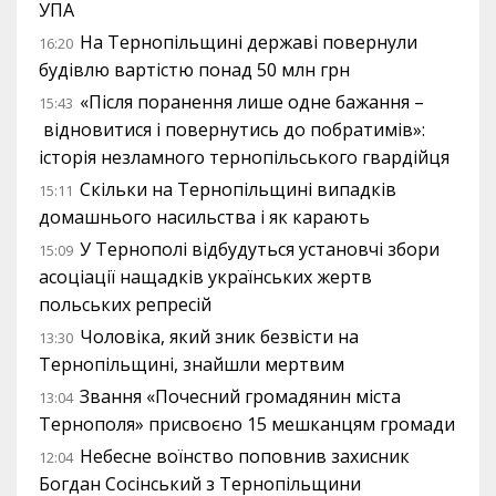
УПА
На Тернопільщині державі повернули
16:20
будівлю вартістю понад 50 млн грн
«Після поранення лише одне бажання –
15:43
відновитися і повернутись до побратимів»:
історія незламного тернопільського гвардійця
Скільки на Тернопільщині випадків
15:11
домашнього насильства і як карають
У Тернополі відбудуться установчі збори
15:09
асоціації нащадків українських жертв
польських репресій
Чоловіка, який зник безвісти на
13:30
Тернопільщині, знайшли мертвим
Звання «Почесний громадянин міста
13:04
Тернополя» присвоєно 15 мешканцям громади
Небесне воїнство поповнив захисник
12:04
Богдан Сосінський з Тернопільщини