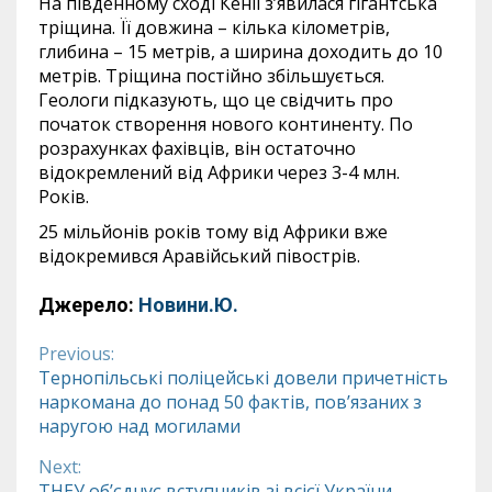
На південному сході Кенії з’явилася гігантська
тріщина. Її довжина – кілька кілометрів,
глибина – 15 метрів, а ширина доходить до 10
метрів. Тріщина постійно збільшується.
Геологи підказують, що це свідчить про
початок створення нового континенту. По
розрахунках фахівців, він остаточно
відокремлений від Африки через 3-4 млн.
Років.
25 мільйонів років тому від Африки вже
відокремився Аравійський півострів.
Джерело:
Новини.Ю.
Previous:
Continue
Тернопільські поліцейські довели причетність
наркомана до понад 50 фактів, пов’язаних з
Reading
наругою над могилами
Next:
ТНЕУ об’єднує вступників зі всієї України