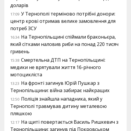
доларів
У Тернополі терміново потрібні донори:
17:09
центр крові отримав велике замовлення для
потреб ЗСУ
На Тернопільщині спіймали браконьєра,
16:34
який сітками наловив риби на понад 220 тисяч
гривень
Смертельна ДТП на Тернопільщині:
15:38
медики не врятували життя 16-річного
мотоцикліста
На фронті загинув Юрій Пушкар з
13:23
Тернопільщини: війна забирає найкращих
Поліція знайшла нападника, який у
12:50
Тернополі травмував дитину металевою
пляшкою
На щиті повертається Василь Ришкевич з
12:17
Тернопільщини: загинув під Покровськом