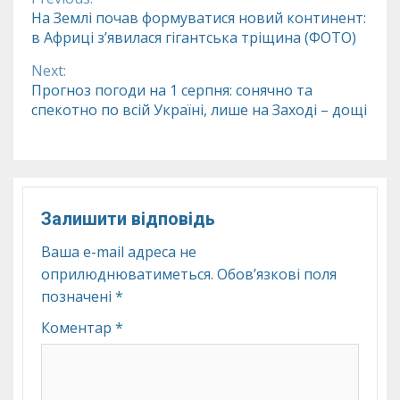
Continue
На Землі почав формуватися новий континент:
в Африці з’явилася гігантська тріщина (ФОТО)
Reading
Next:
Прогноз погоди на 1 серпня: сонячно та
спекотно по всій Україні, лише на Заході – дощі
Залишити відповідь
Ваша e-mail адреса не
оприлюднюватиметься.
Обов’язкові поля
позначені
*
Коментар
*