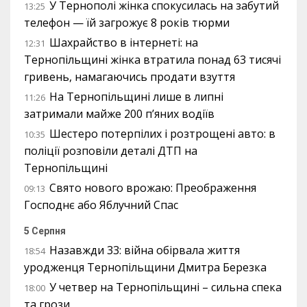
У Тернополі жінка спокусилась на забутий
13:25
телефон — їй загрожує 8 років тюрми
Шахрайство в інтернеті: на
12:31
Тернопільщині жінка втратила понад 63 тисячі
гривень, намагаючись продати взуття
На Тернопільщині лише в липні
11:26
затримали майже 200 п’яних водіїв
Шестеро потерпілих і розтрощені авто: в
10:35
поліції розповіли деталі ДТП на
Тернопільщині
Свято нового врожаю: Преображення
09:13
Господнє або Яблучний Спас
5 Серпня
Назавжди 33: війна обірвала життя
18:54
уродженця Тернопільщини Дмитра Березка
У четвер на Тернопільщині – сильна спека
18:00
та грози