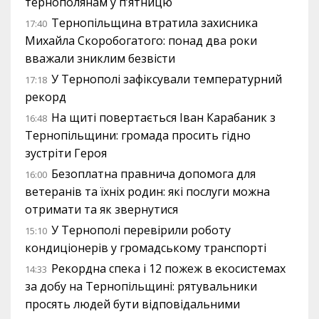
тернополянам у п’ятницю
Тернопільщина втратила захисника
17:40
Михайла Скоробогатого: понад два роки
вважали зниклим безвісти
У Тернополі зафіксували температурний
17:18
рекорд
На щиті повертається Іван Карабаник з
16:48
Тернопільщини: громада просить гідно
зустріти Героя
Безоплатна правнича допомога для
16:00
ветеранів та їхніх родин: які послуги можна
отримати та як звернутися
У Тернополі перевірили роботу
15:10
кондиціонерів у громадському транспорті
Рекордна спека і 12 пожеж в екосистемах
14:33
за добу на Тернопільщині: рятувальники
просять людей бути відповідальними