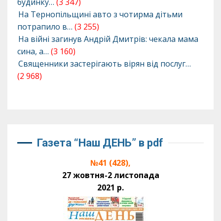
будинку…
(3 347)
На Тернопільщині авто з чотирма дітьми
потрапило в…
(3 255)
На війні загинув Андрій Дмитрів: чекала мама
сина, а…
(3 160)
Священники застерігають вірян від послуг…
(2 968)
Газета “Наш ДЕНЬ” в pdf
№41 (428),
27 жовтня-2 листопада
2021 р.