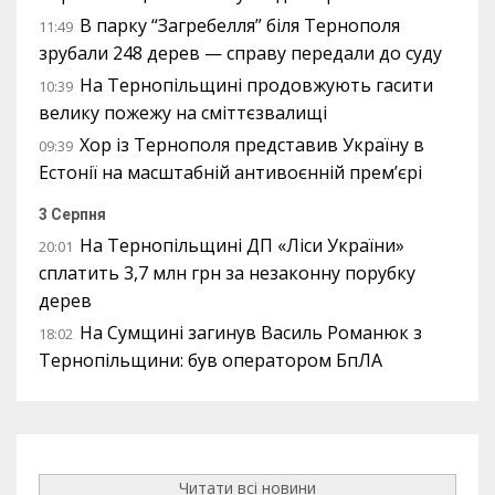
В парку “Загребелля” біля Тернополя
11:49
зрубали 248 дерев — справу передали до суду
На Тернопільщині продовжують гасити
10:39
велику пожежу на сміттєзвалищі
Хор із Тернополя представив Україну в
09:39
Естонії на масштабній антивоєнній прем’єрі
3 Серпня
На Тернопільщині ДП «Ліси України»
20:01
сплатить 3,7 млн грн за незаконну порубку
дерев
На Сумщині загинув Василь Романюк з
18:02
Тернопільщини: був оператором БпЛА
Читати всі новини