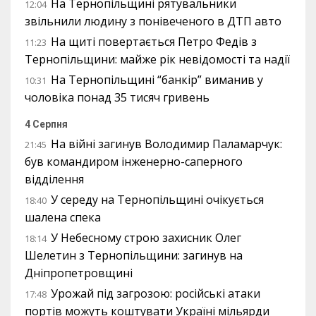
На Тернопільщині рятувальники
12:04
звільнили людину з понівеченого в ДТП авто
На щиті повертається Петро Федів з
11:23
Тернопільщини: майже рік невідомості та надії
На Тернопільщині “банкір” виманив у
10:31
чоловіка понад 35 тисяч гривень
4 Серпня
На війні загинув Володимир Паламарчук:
21:45
був командиром інженерно-саперного
відділення
У середу на Тернопільщині очікується
18:40
шалена спека
У Небесному строю захисник Олег
18:14
Шелетин з Тернопільщини: загинув на
Дніпропетровщині
Урожай під загрозою: російські атаки
17:48
портів можуть коштувати Україні мільярди