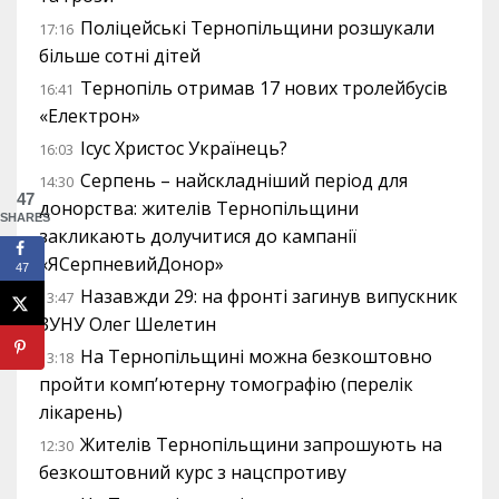
Поліцейські Тернопільщини розшукали
17:16
більше сотні дітей
Тернопіль отримав 17 нових тролейбусів
16:41
«Електрон»
Ісус Христос Українець?
16:03
Серпень – найскладніший період для
14:30
47
донорства: жителів Тернопільщини
SHARES
закликають долучитися до кампанії
«ЯСерпневийДонор»
47
Назавжди 29: на фронті загинув випускник
13:47
ЗУНУ Олег Шелетин
На Тернопільщині можна безкоштовно
13:18
пройти комп’ютерну томографію (перелік
лікарень)
Жителів Тернопільщини запрошують на
12:30
безкоштовний курс з нацспротиву