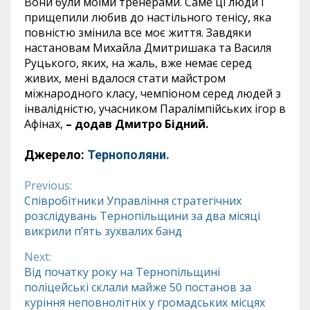
Вони були моїми тренерами. Саме ці люди і
прищепили любив до настільного тенісу, яка
повністю змінила все моє життя. Завдяки
настановам Михайла Дмитришака та Василя
Руцького, яких, на жаль, вже немає серед
живих, мені вдалося стати майстром
міжнародного класу, чемпіоном серед людей з
інвалідністю, учасником Паралімпійських ігор в
Афінах,
–
додав Дмитро Бідний.
Джерело:
Тернополяни.
Previous:
Continue
Співробітники Управління стратегічних
розслідувань Тернопільщини за два місяці
Reading
викрили п’ять зухвалих банд
Next:
Від початку року на Тернопільщині
поліцейські склали майже 50 постанов за
куріння неповнолітніх у громадських місцях