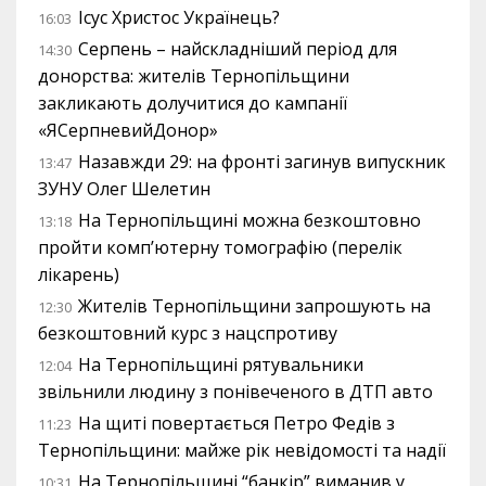
Ісус Христос Українець?
16:03
Серпень – найскладніший період для
14:30
донорства: жителів Тернопільщини
закликають долучитися до кампанії
«ЯСерпневийДонор»
Назавжди 29: на фронті загинув випускник
13:47
ЗУНУ Олег Шелетин
На Тернопільщині можна безкоштовно
13:18
пройти комп’ютерну томографію (перелік
лікарень)
Жителів Тернопільщини запрошують на
12:30
безкоштовний курс з нацспротиву
На Тернопільщині рятувальники
12:04
звільнили людину з понівеченого в ДТП авто
На щиті повертається Петро Федів з
11:23
Тернопільщини: майже рік невідомості та надії
На Тернопільщині “банкір” виманив у
10:31