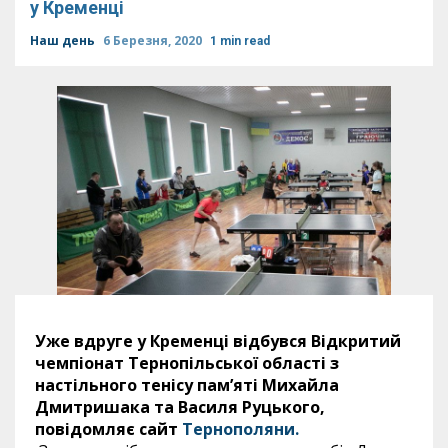
у Кременці
Наш день
6 Березня, 2020
1 min read
Уже вдруге у Кременці відбувся Відкритий
чемпіонат Тернопільської області з
настільного тенісу пам’яті Михайла
Дмитришака та Василя Руцького,
повідомляє сайт
Тернополяни.