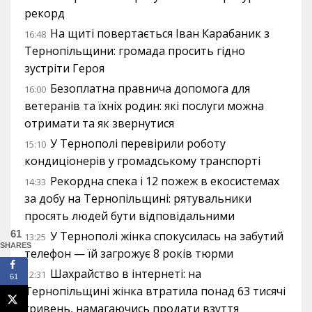
рекорд
На щиті повертається Іван Карабаник з
16:48
Тернопільщини: громада просить гідно
зустріти Героя
Безоплатна правнича допомога для
16:00
ветеранів та їхніх родин: які послуги можна
отримати та як звернутися
У Тернополі перевірили роботу
15:10
кондиціонерів у громадському транспорті
Рекордна спека і 12 пожеж в екосистемах
14:33
за добу на Тернопільщині: рятувальники
просять людей бути відповідальними
61
У Тернополі жінка спокусилась на забутий
13:25
SHARES
телефон — їй загрожує 8 років тюрми
Шахрайство в інтернеті: на
12:31
61
Тернопільщині жінка втратила понад 63 тисячі
гривень, намагаючись продати взуття