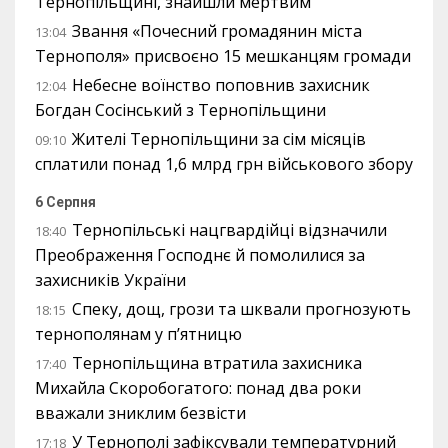
Тернопільщині, знайшли мертвим
Звання «Почесний громадянин міста
13:04
Тернополя» присвоєно 15 мешканцям громади
Небесне воїнство поповнив захисник
12:04
Богдан Сосінський з Тернопільщини
Жителі Тернопільщини за сім місяців
09:10
сплатили понад 1,6 млрд грн військового збору
6 Серпня
Тернопільські нацгвардійці відзначили
18:40
Преображення Господнє й помолилися за
захисників України
Спеку, дощ, грози та шквали прогнозують
18:15
тернополянам у п’ятницю
Тернопільщина втратила захисника
17:40
Михайла Скоробогатого: понад два роки
вважали зниклим безвісти
У Тернополі зафіксували температурний
17:18