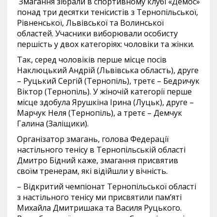
Змагання зібрали в спортивному клубі «Демос»
понад три десятки тенісистів з Тернопільської,
Рівненської, Львівської та Волинської
областей. Учасники виборювали особисту
першість у двох категоріях: чоловіки та жінки.
Так, серед чоловіків перше місце посів
Наклюцький Андрій (Львівська область), друге
– Руцький Сергій (Тернопіль), третє – Бедричук
Віктор (Тернопіль). У жіночій категорії перше
місце здобула Ярушкіна Ірина (Луцьк), друге –
Марчук Неля (Тернопіль), а третє – Демчук
Галина (Заліщики).
Організатор змагань, голова Федерації
настільного тенісу в Тернопільській області
Дмитро Бідний каже, змагання присвятив
своїм тренерам, які відійшли у вічність.
– Відкритий чемпіонат Тернопільської області
з настільного тенісу ми присвятили пам’яті
Михайла Дмитришака та Василя Руцького.