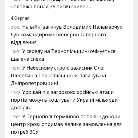
чоловіка понад 35 тисяч гривень
4 Серпня
На війні загинув Володимир Паламарчук:
21:45
був командиром інженерно-саперного
відділення
У середу на Тернопільщині очікується
18:40
шалена спека
У Небесному строю захисник Олег
18:14
Шелетин з Тернопільщини: загинув на
Дніпропетровщині
Урожай під загрозою: російські атаки
17:48
портів можуть коштувати Україні мільярди
доларів
У Тернополі терміново потрібні донори:
17:09
центр крові отримав велике замовлення для
потреб ЗСУ