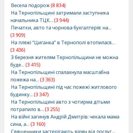
Весела подорож
(8 834)
На Тернопільщині затримали заступника
начальника ТЦК…
(3 944)
Печатки, авто та чорнова бухгалтерія: на…
(3 909)
На пляжі “Циганка” в Тернополі втопилася…
(3 436)
З березня жителям Тернопільщини не можна
буде…
(3 415)
На Тернопільщині спалахнула масштабна
пожежа на…
(3 363)
На Тернопільщині під час пожежі житлового
будинку…
(3 347)
На Тернопільщині авто з чотирма дітьми
потрапило в…
(3 255)
На війні загинув Андрій Дмитрів: чекала мама
сина, а…
(3 160)
Священники застерігають вірян від послуг…