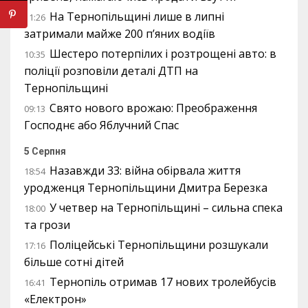
На Тернопільщині лише в липні
11:26
затримали майже 200 п’яних водіїв
Шестеро потерпілих і розтрощені авто: в
10:35
поліції розповіли деталі ДТП на
Тернопільщині
Свято нового врожаю: Преображення
09:13
Господнє або Яблучний Спас
5 Серпня
Назавжди 33: війна обірвала життя
18:54
уродженця Тернопільщини Дмитра Березка
У четвер на Тернопільщині – сильна спека
18:00
та грози
Поліцейські Тернопільщини розшукали
17:16
більше сотні дітей
Тернопіль отримав 17 нових тролейбусів
16:41
«Електрон»