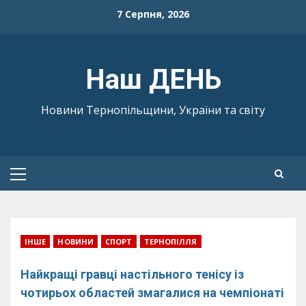
Skip
7 Серпня, 2026
to
content
Наш ДЕНЬ
Новини Тернопільщини, України та світу
Primary
Menu
ІНШЕ
НОВИНИ
СПОРТ
ТЕРНОПІЛЛЯ
Найкращі гравці настільного тенісу із
чотирьох областей змагалися на чемпіонаті