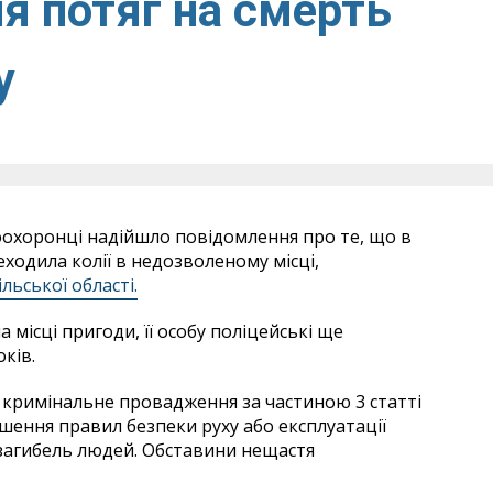
я потяг на смерть
у
воохоронці надійшло повідомлення про те, що в
реходила колії в недозволеному місці,
ільської області.
місці пригоди, її особу поліцейські ще
ків.
кримінальне провадження за частиною 3 статті
шення правил безпеки руху або експлуатації
загибель людей. Обставини нещастя