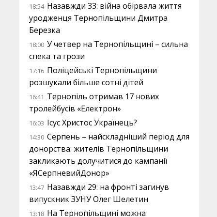
Назавжди 33: війна обірвала життя
18:54
уродженця Тернопільщини Дмитра
Березка
У четвер на Тернопільщині – сильна
18:00
спека та грози
Поліцейські Тернопільщини
17:16
розшукали більше сотні дітей
Тернопіль отримав 17 нових
16:41
тролейбусів «Електрон»
Ісус Христос Українець?
16:03
Серпень – найскладніший період для
14:30
донорства: жителів Тернопільщини
закликають долучитися до кампанії
«ЯСерпневийДонор»
Назавжди 29: на фронті загинув
13:47
випускник ЗУНУ Олег Шелетин
На Тернопільщині можна
13:18