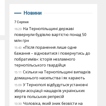
Новини
7 Серпня
На Тернопільщині державі
16:20
повернули будівлю вартістю понад 50
млн грн
«Після поранення лише одне
15:43
бажання – відновитися і повернутись до
побратимів»: історія незламного
тернопільського гвардійця
Скільки на Тернопільщині випадків
15:11
домашнього насильства і як карають
У Тернополі відбудуться установчі
15:09
збори асоціації нащадків українських
жертв польських репресій
Чоловіка, який зник безвісти на
13:30