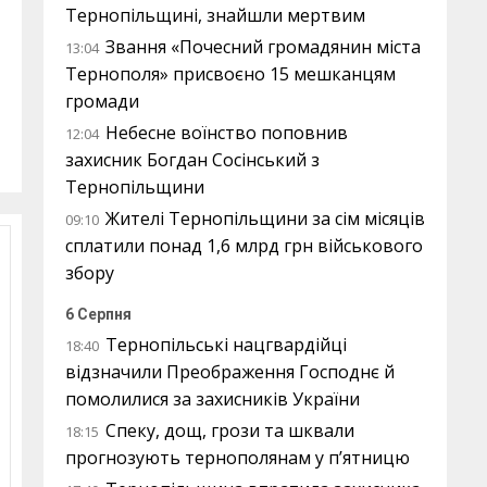
Тернопільщині, знайшли мертвим
Звання «Почесний громадянин міста
13:04
Тернополя» присвоєно 15 мешканцям
громади
Небесне воїнство поповнив
12:04
захисник Богдан Сосінський з
Тернопільщини
Жителі Тернопільщини за сім місяців
09:10
сплатили понад 1,6 млрд грн військового
збору
6 Серпня
Тернопільські нацгвардійці
18:40
відзначили Преображення Господнє й
помолилися за захисників України
Спеку, дощ, грози та шквали
18:15
прогнозують тернополянам у п’ятницю