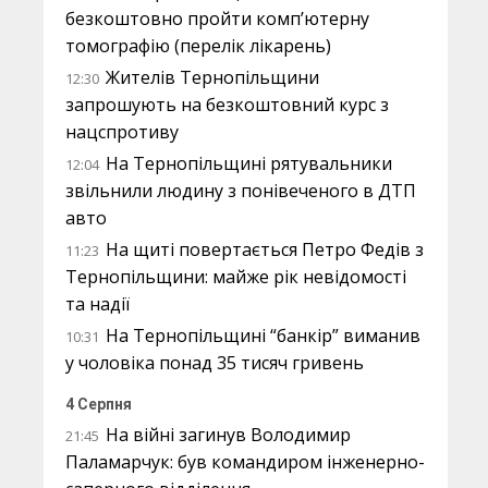
безкоштовно пройти комп’ютерну
томографію (перелік лікарень)
Жителів Тернопільщини
12:30
запрошують на безкоштовний курс з
нацспротиву
На Тернопільщині рятувальники
12:04
звільнили людину з понівеченого в ДТП
авто
На щиті повертається Петро Федів з
11:23
Тернопільщини: майже рік невідомості
та надії
На Тернопільщині “банкір” виманив
10:31
у чоловіка понад 35 тисяч гривень
4 Серпня
На війні загинув Володимир
21:45
Паламарчук: був командиром інженерно-