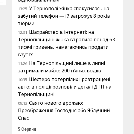
У Тернополі жінка спокусилась на
13:25
забутий телефон — їй загрожує 8 років
тюрми
Шахрайство в інтернеті: на
12:31
Тернопільщині жінка втратила понад 63
тисячі гривень, намагаючись продати
взуття
На Тернопільщині лише в липні
11:26
затримали майже 200 п’яних водіїв
Шестеро потерпілих і розтрощені
10:35
авто: в поліції розповіли деталі ДТП на
Тернопільщині
Свято нового врожаю:
09:13
Преображення Господнє або Яблучний
Спас
5 Серпня