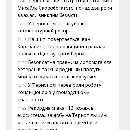
Тернопільщина втратила захисника
17:40
Михайла Скоробогатого: понад два роки
вважали зниклим безвісти
У Тернополі зафіксували
17:18
температурний рекорд
На щиті повертається Іван
16:48
Карабаник з Тернопільщини: громада
просить гідно зустріти Героя
Безоплатна правнича допомога для
16:00
ветеранів та їхніх родин: які послуги
можна отримати та як звернутися
У Тернополі перевірили роботу
15:10
кондиціонерів у громадському
транспорті
Рекордна спека і 12 пожеж в
14:33
екосистемах за добу на Тернопільщині:
рятувальники просять людей бути
відповідальними