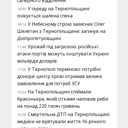
саперного відділення
У середу на Тернопільщині
18:40
очікується шалена спека
У Небесному строю захисник Олег
18:14
Шелетин з Тернопільщини: загинув на
Дніпропетровщині
Урожай під загрозою: російські
17:48
атаки портів можуть коштувати Україні
мільярди доларів
У Тернополі терміново потрібні
17:09
донори: центр крові отримав велике
замовлення для потреб ЗСУ
На Тернопільщині спіймали
16:34
браконьєра, який сітками наловив риби
на понад 220 тисяч гривень
Смертельна ДТП на Тернопільщині:
15:38
медики не врятували життя 16-річного