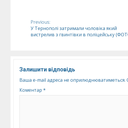
Previous:
Continue
У Тернополі затримали чоловіка який
вистрелив з гвинтівки в поліцейську (ФОТ
Reading
Залишити відповідь
Ваша e-mail адреса не оприлюднюватиметься.
Коментар
*