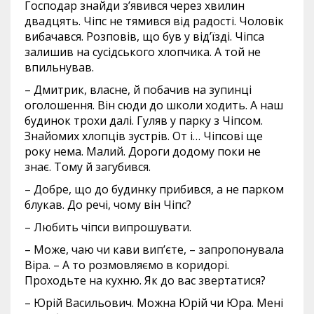
Господар знайди з’явився через хвилин
двадцять. Чіпс не тямився від радості. Чоловік
вибачався. Розповів, що був у від’їзді. Чіпса
залишив на сусідського хлопчика. А той не
впильнував.
– Дмитрик, власне, й побачив на зупинці
оголошення. Він сюди до школи ходить. А наш
будинок трохи далі. Гуляв у парку з Чіпсом.
Знайомих хлопців зустрів. От і… Чіпсові ще
року нема. Малий. Дороги додому поки не
знає. Тому й загубився.
– Добре, що до будинку прибився, а не парком
блукав. До речі, чому він Чіпс?
– Любить чіпси випрошувати.
– Може, чаю чи кави вип’єте, – запропонувала
Віра. – А то розмовляємо в коридорі.
Проходьте на кухню. Як до вас звертатися?
– Юрій Васильович. Можна Юрій чи Юра. Мені