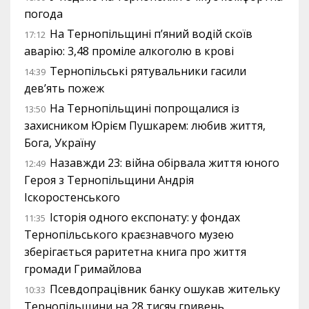
погода
На Тернопільщині п’яний водій скоїв
17:12
аварію: 3,48 проміле алкоголю в крові
Тернопільські рятувальники гасили
14:39
дев’ять пожеж
На Тернопільщині попрощалися із
13:50
захисником Юрієм Пушкарем: любив життя,
Бога, Україну
Назавжди 23: війна обірвала життя юного
12:49
Героя з Тернопільщини Андрія
Іскоростенського
Історія одного експонату: у фондах
11:35
Тернопільського краєзнавчого музею
зберігається раритетна книга про життя
громади Гримайлова
Псевдопрацівник банку ошукав жительку
10:33
Тернопільщини на 28 тисяч гривень