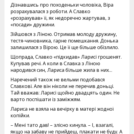
Дізнавшись про походеньки чоловіка, Віра
розрахувалася з роботи. А Славко
«розрахував» її, як недоречно жартував, з
«посади» дружини.
Зійшовся з Ліною. Отримав молоду дружину,
тестя-чиновника, гарне помешкання. Донька
залишилася з Вірою. Це її ще більше обізлило.
Щопрада, Славко «підкидав» Ларисі грошенят.
Купував речі. А коли в Славка з Ліною
народився син, Лариса більше жила в них…
Наречений також не вельми подобався
Славкові. Але він ніколи не перечив доньці.
Тай вважав: Ларисі щойно двадцять один. Не
варто поспішати із заміжжям.
Лариса не взяла на вечірку в матері жодної
копійки.
– Мені тато дав! – злісно кинула. – І, взагалі,
якщо на забаву не прийдеш, плакати не буду. А