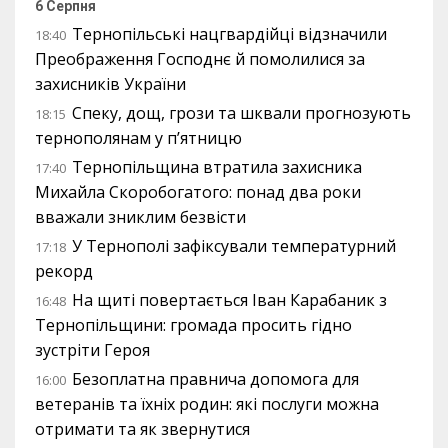
6 Серпня
Тернопільські нацгвардійці відзначили
18:40
Преображення Господнє й помолилися за
захисників України
Спеку, дощ, грози та шквали прогнозують
18:15
тернополянам у п’ятницю
Тернопільщина втратила захисника
17:40
Михайла Скоробогатого: понад два роки
вважали зниклим безвісти
У Тернополі зафіксували температурний
17:18
рекорд
На щиті повертається Іван Карабаник з
16:48
Тернопільщини: громада просить гідно
зустріти Героя
Безоплатна правнича допомога для
16:00
ветеранів та їхніх родин: які послуги можна
отримати та як звернутися