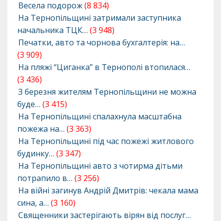
Весела подорож
(8 834)
На Тернопільщині затримали заступника
начальника ТЦК…
(3 948)
Печатки, авто та чорнова бухгалтерія: на…
(3 909)
На пляжі “Циганка” в Тернополі втопилася…
(3 436)
З березня жителям Тернопільщини не можна
буде…
(3 415)
На Тернопільщині спалахнула масштабна
пожежа на…
(3 363)
На Тернопільщині під час пожежі житлового
будинку…
(3 347)
На Тернопільщині авто з чотирма дітьми
потрапило в…
(3 256)
На війні загинув Андрій Дмитрів: чекала мама
сина, а…
(3 160)
Священники застерігають вірян від послуг…