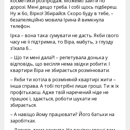
косметики розпродаж. Можемо зайти по
дорозі. Мені дещо треба. І собі щось підбереш.
Ну ж бо, Вірко! Збирайся. Скоро буду в тебе, –
безапеляційно мовила Ірина й вимкнула
телефон.
Ірка – вона така: сумувати не дасть. Якби свого
часу не її підтримка, то Віра, мабуть, з глузду
з’їхала б…
– Що ти мені дала?! – репетувала донька у
відповідь, що весілля нема звідки робити. І
квартири Віра не збирається розмінювати.
– Якби ти хотіла в розміняній квартирі жити –
інша справа. А тобі потрібні лише гроші. Ти ж їх
профітькаєш. Адже твій наречений ніде не
працює і, здається, роботи шукати не
збирається.
– А навіщо йому працювати? Його батьки на
заробітках.