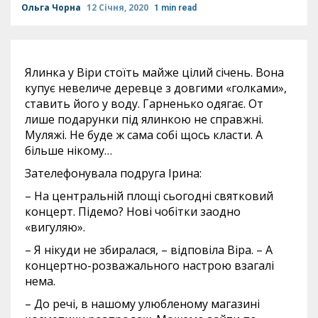
Ольга Чорна
12 Січня, 2020
1 min read
Ялинка у Віри стоїть майже цілий січень. Вона
купує невеличе деревце з довгими «голками»,
ставить його у воду. Гарненько одягає. От
лише подарунки під ялинкою не справжні.
Муляжі. Не буде ж сама собі щось класти. А
більше нікому…
Зателефонувала подруга Ірина:
– На центральній площі сьогодні святковий
концерт. Підемо? Нові чобітки заодно
«вигуляю».
– Я нікуди не збиралася, – відповіла Віра. – А
концертно-розважального настрою взагалі
нема.
– До речі, в нашому улюбленому магазині