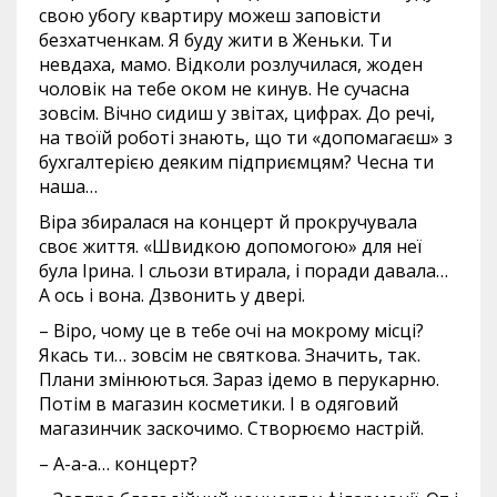
свою убогу квартиру можеш заповісти
безхатченкам. Я буду жити в Женьки. Ти
невдаха, мамо. Відколи розлучилася, жоден
чоловік на тебе оком не кинув. Не сучасна
зовсім. Вічно сидиш у звітах, цифрах. До речі,
на твоїй роботі знають, що ти «допомагаєш» з
бухгалтерією деяким підприємцям? Чесна ти
наша…
Віра збиралася на концерт й прокручувала
своє життя. «Швидкою допомогою» для неї
була Ірина. І сльози втирала, і поради давала…
А ось і вона. Дзвонить у двері.
– Віро, чому це в тебе очі на мокрому місці?
Якась ти… зовсім не святкова. Значить, так.
Плани змінюються. Зараз ідемо в перукарню.
Потім в магазин косметики. І в одяговий
магазинчик заскочимо. Створюємо настрій.
– А-а-а… концерт?