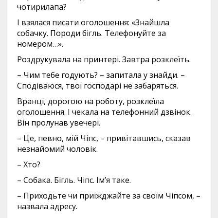
чотирилапа?
І взялася писати оголошення: «Знайшла
собачку. Породи бігль. Телефонуйте за
номером…».
Роздрукувала на принтері. Завтра розклеїть.
– Чим тебе годують? – запитала у знайди. –
Сподіваюся, твої господарі не забаряться.
Вранці, дорогою на роботу, розклеїла
оголошення. І чекала на телефонний дзвінок.
Він пролунав увечері.
– Це, певно, мій Чіпс, – привітавшись, сказав
незнайомий чоловік.
– Хто?
– Собака. Бігль. Чіпс. Ім’я таке.
– Приходьте чи приїжджайте за своїм Чіпсом, –
назвала адресу.