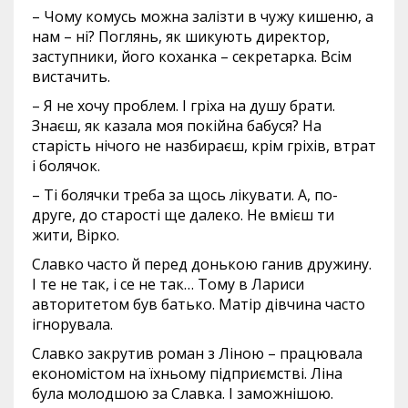
– Чому комусь можна залізти в чужу кишеню, а
нам – ні? Поглянь, як шикують директор,
заступники, його коханка – секретарка. Всім
вистачить.
– Я не хочу проблем. І гріха на душу брати.
Знаєш, як казала моя покійна бабуся? На
старість нічого не назбираєш, крім гріхів, втрат
і болячок.
– Ті болячки треба за щось лікувати. А, по-
друге, до старості ще далеко. Не вмієш ти
жити, Вірко.
Славко часто й перед донькою ганив дружину.
І те не так, і се не так… Тому в Лариси
авторитетом був батько. Матір дівчина часто
ігнорувала.
Славко закрутив роман з Ліною – працювала
економістом на їхньому підприємстві. Ліна
була молодшою за Славка. І заможнішою.