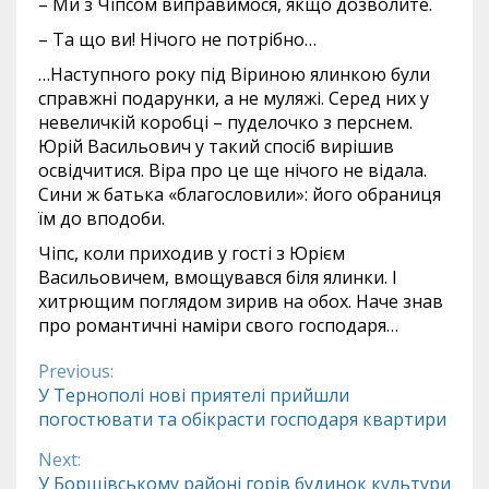
– Ми з Чіпсом виправимося, якщо дозволите.
– Та що ви! Нічого не потрібно…
…Наступного року під Віриною ялинкою були
справжні подарунки, а не муляжі. Серед них у
невеличкій коробці – пуделочко з перснем.
Юрій Васильович у такий спосіб вирішив
освідчитися. Віра про це ще нічого не відала.
Сини ж батька «благословили»: його обраниця
їм до вподоби.
Чіпс, коли приходив у гості з Юрієм
Васильовичем, вмощувався біля ялинки. І
хитрющим поглядом зирив на обох. Наче знав
про романтичні наміри свого господаря…
Previous:
Continue
У Тернополі нові приятелі прийшли
погостювати та обікрасти господаря квартири
Reading
Next:
У Борщівському районі горів будинок культури