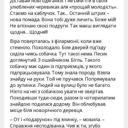
Діставай нові одяганки. І не смій іти в своїх
улюблених черевиках аля «прощай молодість».
Стаємо на каблучок. Так… Останній штрих –
нова помада. Вона тобі дуже личить. Боже мій!
Не впізнаю своєї подруги. Так маєш виглядати
щодня… Щодня!!!
Віра поверталась з філармонії, коли вже
стемніло. Похолодало. Біля дверей під’їзду
сиділа чиясь собачка. Тут такої нема. Песик
доглянутий. З ошийником. Бігль. Такого
собачку має один із підприємців, у якого
підпрацьовувала. Тому знала породу. Взяла
знайду на руки. Той не пручався. Попрямувала
до зупинки. Людей на вулиці було не багато.
Ніхто на неї з собачкою уваги не звертав.
Походивши туди-сюди, разом із чотирилапим
знайдою подалася додому. Він облюбував
місце біля новорічного деревця.
– От і «подарунок» під ялинку, – мовила. –
Справжня несподіванка. Чия ж ти, згубо