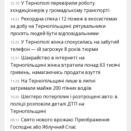
У Тернополі перевірили роботу
15:10
кондиціонерів у громадському транспорті
Рекордна спека і 12 пожеж в екосистемах
14:33
за добу на Тернопільщині: рятувальники
просять людей бути відповідальними
У Тернополі жінка спокусилась на забутий
13:25
телефон — їй загрожує 8 років тюрми
Шахрайство в інтернеті: на
12:31
Тернопільщині жінка втратила понад 63 тисячі
гривень, намагаючись продати взуття
На Тернопільщині лише в липні
11:26
затримали майже 200 п’яних водіїв
Шестеро потерпілих і розтрощені авто: в
10:35
поліції розповіли деталі ДТП на
Тернопільщині
Свято нового врожаю: Преображення
09:13
Господнє або Яблучний Спас