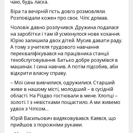
чаю, будь ласка.
Віра та вечірній гість довго розмовляли.
Розповідали кожен про своє. Чіпс дрімав.
Чоловік давно розлучився. Дружина подалася
на заробітки і там їй усміхнулося нове кохання.
Юрію залишила двох дітей. Мусив давати раду.
А тому з учителя трудового навчання
перекваліфікувався на працівника станції
техобслуговування. Батько добре розумівся в
машинах. І сина навчив. А потім підсобив, аби
відкрити власну справу.
– Мої сини вивчилися, одружилися. Старший
живе в нашому місті, молодший – в сусідній
області. На Різдво гостювали в мене. Хлопці –
золоті. І з невістками пощастило. А ми живемо
удвох з Чіпсом…
Юрій Васильович видяковувався. Каявся, що
прийшов з порожніми руками.