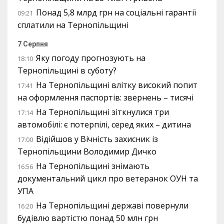
Понад 5,8 млрд грн на соціальні гарантії
09:21
сплатили на Тернопільщині
7 Серпня
Яку погоду прогнозують на
18:10
Тернопільщині в суботу?
На Тернопільщині влітку високий попит
17:41
на оформлення паспортів: звернень – тисячі
На Тернопільщині зіткнулися три
17:14
автомобілі: є потерпілі, серед яких – дитина
Відійшов у Вічність захисник із
17:00
Тернопільщини Володимир Дичко
На Тернопільщині знімають
16:56
документальний цикл про ветеранок ОУН та
УПА
На Тернопільщині державі повернули
16:20
будівлю вартістю понад 50 млн грн