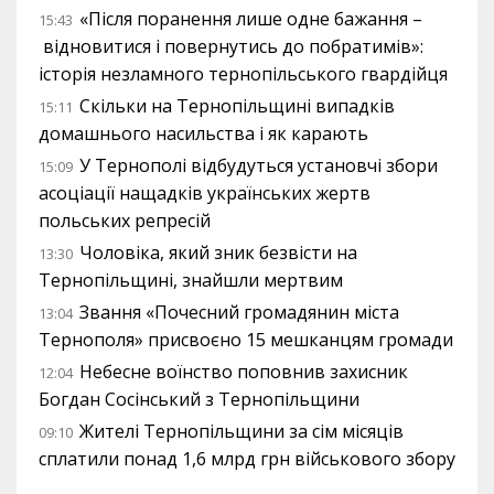
«Після поранення лише одне бажання –
15:43
відновитися і повернутись до побратимів»:
історія незламного тернопільського гвардійця
Скільки на Тернопільщині випадків
15:11
домашнього насильства і як карають
У Тернополі відбудуться установчі збори
15:09
асоціації нащадків українських жертв
польських репресій
Чоловіка, який зник безвісти на
13:30
Тернопільщині, знайшли мертвим
Звання «Почесний громадянин міста
13:04
Тернополя» присвоєно 15 мешканцям громади
Небесне воїнство поповнив захисник
12:04
Богдан Сосінський з Тернопільщини
Жителі Тернопільщини за сім місяців
09:10
сплатили понад 1,6 млрд грн військового збору