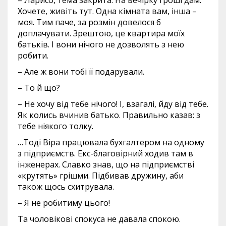
– Ларисо, тема закрита. На вечірку гроші дам.
Хочете, живіть тут. Одна кімната вам, інша –
моя. Тим паче, за розмін довелося б
доплачувати. Зрештою, це квартира моїх
батьків. І вони нічого не дозволять з нею
робити.
– Але ж вони тобі її подарували.
– То й що?
– Не хочу від тебе нічого! І, взагалі, йду від тебе.
Як колись вчинив батько. Правильно казав: з
тебе ніякого толку.
…Тоді Віра працювала бухгалтером на одному
з підприємств. Екс-благовірний ходив там в
інженерах. Славко знав, що на підприємстві
«крутять» грішми. Підбивав дружину, аби
також щось схитрувала.
– Я не робитиму цього!
Та чоловікові спокуса не давала спокою.