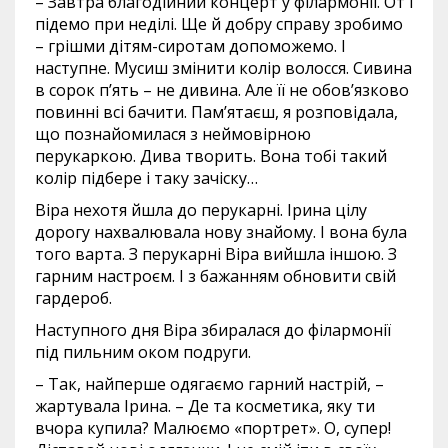
– Завтра благодійний концерт у філармонії. От і
підемо при неділі. Ще й добру справу зробимо
– грішми дітям-сиротам допоможемо. І
наступне. Мусиш змінити колір волосся. Сивина
в сорок п’ять – не дивина. Але її не обов’язково
повинні всі бачити. Пам’ятаєш, я розповідала,
що познайомилася з неймовірною
перукаркою. Дива творить. Вона тобі такий
колір підбере і таку зачіску…
Віра нехотя йшла до перукарні. Ірина цілу
дорогу нахвалювала нову знайому. І вона була
того варта. З перукарні Віра вийшла іншою. З
гарним настроєм. І з бажанням обновити свій
гардероб.
Наступного дня Віра збиралася до філармонії
під пильним оком подруги.
– Так, найперше одягаємо гарний настрій, –
жартувала Ірина. – Де та косметика, яку ти
вчора купила? Малюємо «портрет». О, супер!