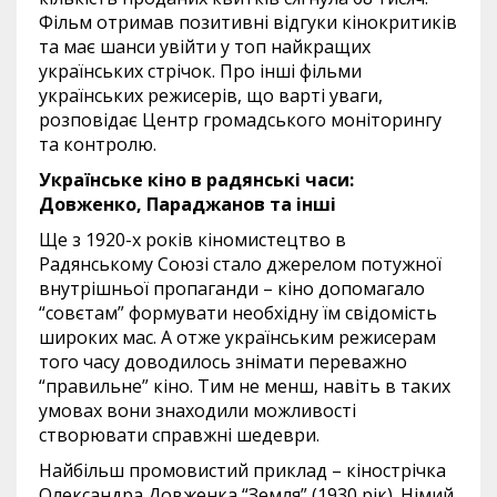
Фільм отримав позитивні відгуки кінокритиків
та має шанси увійти у топ найкращих
українських стрічок. Про інші фільми
українських режисерів, що варті уваги,
розповідає Центр громадського моніторингу
та контролю.
Українське кіно в радянські часи:
Довженко, Параджанов та інші
Ще з 1920-х років кіномистецтво в
Радянському Союзі стало джерелом потужної
внутрішньої пропаганди – кіно допомагало
“совєтам” формувати необхідну їм свідомість
широких мас. А отже українським режисерам
того часу доводилось знімати переважно
“правильне” кіно. Тим не менш, навіть в таких
умовах вони знаходили можливості
створювати справжні шедеври.
Найбільш промовистий приклад – кінострічка
Олександра Довженка “Земля” (1930 рік). Німий