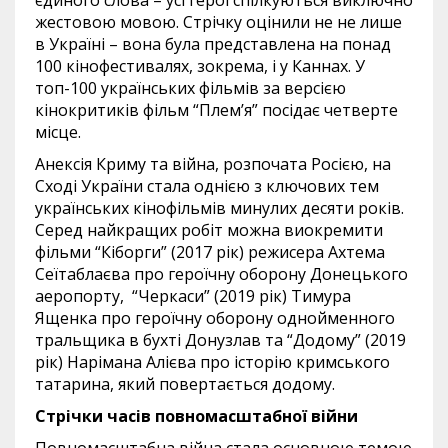
єдиного слова – усі герої спілкуються виключно
жестовою мовою. Стрічку оцінили не не лише
в Україні – вона була представлена на понад
100 кінофестивалях, зокрема, і у Каннах. У
топ-100 українських фільмів за версією
кінокритиків фільм “Плем’я” посідає четверте
місце.
Анексія Криму та війна, розпочата Росією, на
Сході України стала однією з ключових тем
українських кінофільмів минулих десяти років.
Серед найкращих робіт можна виокремити
фільми “Кіборги” (2017 рік) режисера Ахтема
Сеїтаблаєва про героїчну оборону Донецького
аеропорту, “Черкаси” (2019 рік) Тимура
Ященка про героїчну оборону однойменного
тральщика в бухті Донузлав та “Додому” (2019
рік) Нарімана Алієва про історію кримського
татарина, який повертається додому.
Стрічки часів повномасштабної війни