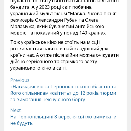
шукають по світу свого батька-югославського
бандита. А у 2023 році світ побачив
український мультфільм “Мавка. Лісова пісня”
режисерів Олександри Рубан та Олега
Маламужа, який був знятий англійською
мовою та показаний у понад 140 країнах.
Тож українське кіно не стоїть на місці і
розвивається навіть в найскладніший для
країни час. А отже після війни можна очікувати
дійсно серйозного та стрімкого злету
українського кіно в світі.
Previous:
Continue
«Наглядачеві» за Тернопільською областю та
його спільникам «світить» до 12 років тюрми
Reading
за вимагання неіснуючого боргу
Next:
На Тернопільщині 8 вересня світло вимикати
не будуть