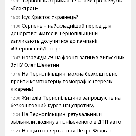
Тернопіль отримав 17 нових тролейбусів
16:41
«Електрон»
Ісус Христос Українець?
16:03
Серпень – найскладніший період для
14:30
донорства: жителів Тернопільщини
закликають долучитися до кампанії
«ЯСерпневийДонор»
Назавжди 29: на фронті загинув випускник
13:47
ЗУНУ Олег Шелетин
На Тернопільщині можна безкоштовно
13:18
пройти комп’ютерну томографію (перелік
лікарень)
Жителів Тернопільщини запрошують на
12:30
безкоштовний курс з нацспротиву
На Тернопільщині рятувальники
12:04
звільнили людину з понівеченого в ДТП авто
На щиті повертається Петро Федів з
11:23