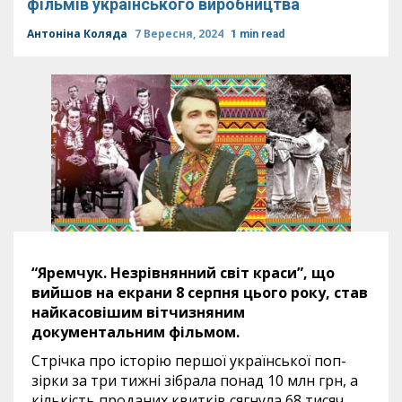
фільмів українського виробництва
Антоніна Коляда
7 Вересня, 2024
1 min read
“Яремчук. Незрівнянний світ краси”, що
вийшов на екрани 8 серпня цього року, став
найкасовішим вітчизняним
документальним фільмом.
Стрічка про історію першої української поп-
зірки за три тижні зібрала понад 10 млн грн, а
кількість проданих квитків сягнула 68 тисяч.