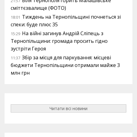
Біля Тернополя горить Малашівське
21:57
сміттєзвалище (ФОТО)
Тиждень на Тернопільщині почнеться зі
18:01
спеки: буде плюс 35
На війні загинув Андрій Сліпець з
15:29
Тернопільщини: громада просить гідно
зустріти Героя
Збір за місця для паркування: місцеві
11:37
бюджети Тернопільщини отримали майже 3
млн грн
Читати всі новини