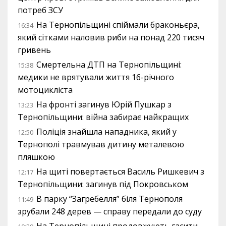
потреб ЗСУ
На Тернопільщині спіймали браконьєра,
16:34
який сітками наловив риби на понад 220 тисяч
гривень
Смертельна ДТП на Тернопільщині:
15:38
медики не врятували життя 16-річного
мотоцикліста
На фронті загинув Юрій Пушкар з
13:23
Тернопільщини: війна забирає найкращих
Поліція знайшла нападника, який у
12:50
Тернополі травмував дитину металевою
пляшкою
На щиті повертається Василь Ришкевич з
12:17
Тернопільщини: загинув під Покровськом
В парку “Загребелля” біля Тернополя
11:49
зрубали 248 дерев — справу передали до суду