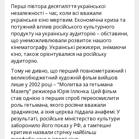
Перші півтора десятиліття української
незалежності – час, коли всі вважали
українське кіно мертвим. Економічна криза та
потужний вплив російського культурного
продукту на українську аудиторію – обставини,
що унеможливлювали розвиток нашого
кінематографу. Українські режисери, знімаючи
кіно, також орієнтувалися на російську
аудиторію.
Тому не дивно, що перший повнометражний і
великобюджетний художній фільм вийшов
лише у 2002 році – “Молитва за гетьмана
Мазепу” режисера Юрія Іллєнка. Цей фільм
став однією з перших спроб переосмислити
роль гетьмана, якого росіяни вважали
зрадником, а їхня церква піддала анафемі. У
результаті, російське міністерство культури
заборонило його показ у РФ, а тамтешні
критики назвали стрічку найбільш