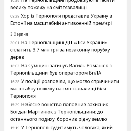
На Тернопільщині продовжують гасити
10:39
велику пожежу на сміттєзвалищі
Хор із Тернополя представив Україну в
09:39
Естонії на масштабній антивоєнній прем’єрі
3 Серпня
На Тернопільщині ДП «Ліси України»
20:01
сплатить 3,7 млн грн за незаконну порубку
дерев
На Сумщині загинув Василь Романюк з
18:02
Тернопільщини: був оператором БпЛА
У поліції розповіли, що могло спричинити
16:28
масштабну пожежу на сміттєзвалищі біля
Тернополя
Небесне воїнство поповнив захисник
15:29
Богдан Мартинюк з Тернопільщини: до
останнього подиху боронив рідну землю
У Тернополі судитимуть чоловіка, який
15:19