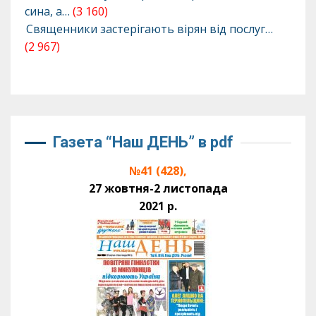
сина, а…
(3 160)
Священники застерігають вірян від послуг…
(2 967)
Газета “Наш ДЕНЬ” в pdf
№41 (428),
27 жовтня-2 листопада
2021 р.