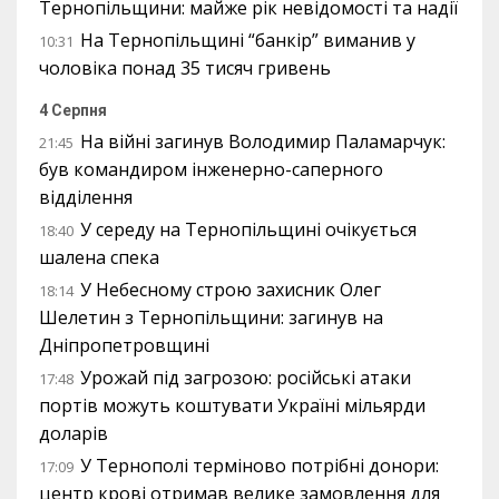
Тернопільщини: майже рік невідомості та надії
На Тернопільщині “банкір” виманив у
10:31
чоловіка понад 35 тисяч гривень
4 Серпня
На війні загинув Володимир Паламарчук:
21:45
був командиром інженерно-саперного
відділення
У середу на Тернопільщині очікується
18:40
шалена спека
У Небесному строю захисник Олег
18:14
Шелетин з Тернопільщини: загинув на
Дніпропетровщині
Урожай під загрозою: російські атаки
17:48
портів можуть коштувати Україні мільярди
доларів
У Тернополі терміново потрібні донори:
17:09
центр крові отримав велике замовлення для