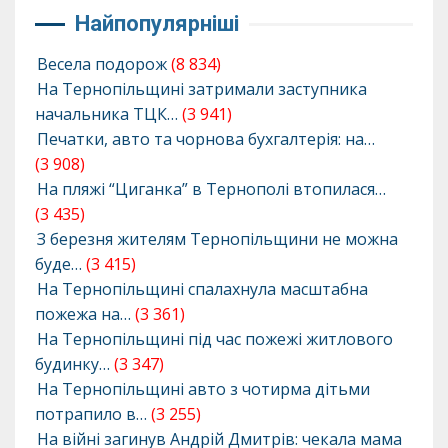
Найпопулярніші
Весела подорож
(8 834)
На Тернопільщині затримали заступника
начальника ТЦК…
(3 941)
Печатки, авто та чорнова бухгалтерія: на…
(3 908)
На пляжі “Циганка” в Тернополі втопилася…
(3 435)
З березня жителям Тернопільщини не можна
буде…
(3 415)
На Тернопільщині спалахнула масштабна
пожежа на…
(3 361)
На Тернопільщині під час пожежі житлового
будинку…
(3 347)
На Тернопільщині авто з чотирма дітьми
потрапило в…
(3 255)
На війні загинув Андрій Дмитрів: чекала мама