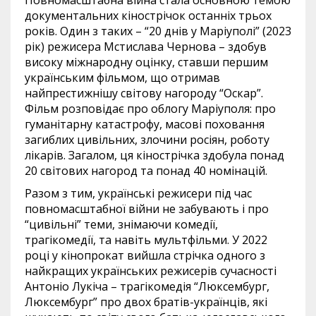
Повномасштабна війна стала основною темою
документальних кінострічок останніх трьох
років. Один з таких – “20 днів у Маріуполі” (2023
рік) режисера Мстислава Чернова – здобув
високу міжнародну оцінку, ставши першим
українським фільмом, що отримав
найпрестижнішу світову нагороду “Оскар”.
Фільм розповідає про облогу Маріуполя: про
гуманітарну катастрофу, масові поховання
загиблих цивільних, злочини росіян, роботу
лікарів. Загалом, ця кінострічка здобула понад
20 світових нагород та понад 40 номінацій.
Разом з тим, українські режисери під час
повномасштабної війни не забувають і про
“цивільні” теми, знімаючи комедії,
трагікомедії, та навіть мультфільми. У 2022
році у кінопрокат вийшла стрічка одного з
найкращих українських режисерів сучасності
Антоніо Лукіча – трагікомедія “Люксембург,
Люксембург” про двох братів-українців, які