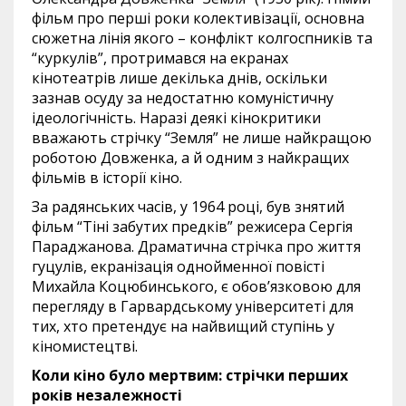
фільм про перші роки колективізації, основна
сюжетна лінія якого – конфлікт колгоспників та
“куркулів”, протримався на екранах
кінотеатрів лише декілька днів, оскільки
зазнав осуду за недостатню комуністичну
ідеологічність. Наразі деякі кінокритики
вважають стрічку “Земля” не лише найкращою
роботою Довженка, а й одним з найкращих
фільмів в історії кіно.
За радянських часів, у 1964 році, був знятий
фільм “Тіні забутих предків” режисера Сергія
Параджанова. Драматична стрічка про життя
гуцулів, екранізація однойменної повісті
Михайла Коцюбинського, є обов’язковою для
перегляду в Гарвардському університеті для
тих, хто претендує на найвищий ступінь у
кіномистецтві.
Коли кіно було мертвим: стрічки перших
років незалежності