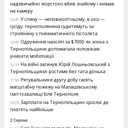
надзвичайно жорстоко вбив знайому і знімав
на камеру
У спину — неповнолітньому, в око —
13:45
сусіду: тернополянина судитимуть за
стрілянину з пневматичного пістолета
Одруження наосліп за $7000: як жінка з
13:00
Тернопільщини допомагала чоловікам
уникати мобілізації
На війні загинув Юрій Лошньовський з
12:19
Тернопільщини: ростиме без тата донька
Рятувальники другу добу гасять
11:50
масштабну пожежу на Малашівському
сміттєзвалищі біля Тернополя
Зарплати на Тернопільщині зросли: де
10:20
платять найбільше
2 Серпня