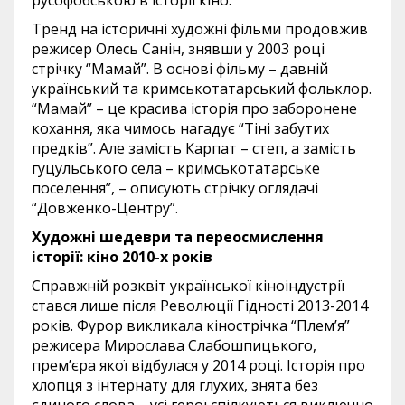
русофобською в історії кіно.
Тренд на історичні художні фільми продовжив
режисер Олесь Санін, знявши у 2003 році
стрічку “Мамай”. В основі фільму – давній
український та кримськотатарський фольклор.
“Мамай” – це красива історія про заборонене
кохання, яка чимось нагадує “Тіні забутих
предків”. Але замість Карпат – степ, а замість
гуцульського села – кримськотатарське
поселення”, – описують стрічку оглядачі
“Довженко-Центру”.
Художні шедеври та переосмислення
історії: кіно 2010-х років
Справжній розквіт української кіноіндустрії
стався лише після Революції Гідності 2013-2014
років. Фурор викликала кінострічка “Плем’я”
режисера Мирослава Слабошпицького,
прем’єра якої відбулася у 2014 році. Історія про
хлопця з інтернату для глухих, знята без