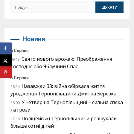
Пошук:
Новини
6 Серпня
Свято нового врожаю: Преображення
09:13
Господнє або Яблучний Спас
5 Серпня
Назавжди 33: війна обірвала життя
18:54
уродженця Тернопільщини Дмитра Березка
У четвер на Тернопільщині – сильна спека
18:00
та грози
Поліцейські Тернопільщини розшукали
17:16
більше сотні дітей