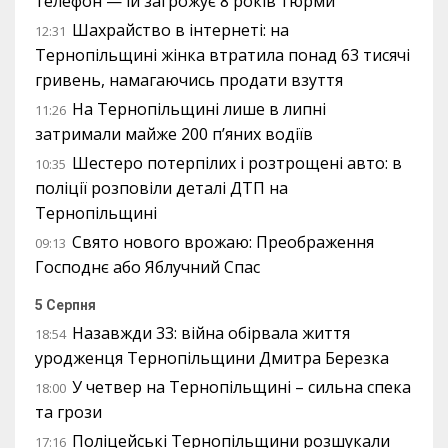
телефон — їй загрожує 8 років тюрми
Шахрайство в інтернеті: на
12:31
Тернопільщині жінка втратила понад 63 тисячі
гривень, намагаючись продати взуття
На Тернопільщині лише в липні
11:26
затримали майже 200 п’яних водіїв
Шестеро потерпілих і розтрощені авто: в
10:35
поліції розповіли деталі ДТП на
Тернопільщині
Свято нового врожаю: Преображення
09:13
Господнє або Яблучний Спас
5 Серпня
Назавжди 33: війна обірвала життя
18:54
уродженця Тернопільщини Дмитра Березка
У четвер на Тернопільщині – сильна спека
18:00
та грози
Поліцейські Тернопільщини розшукали
17:16