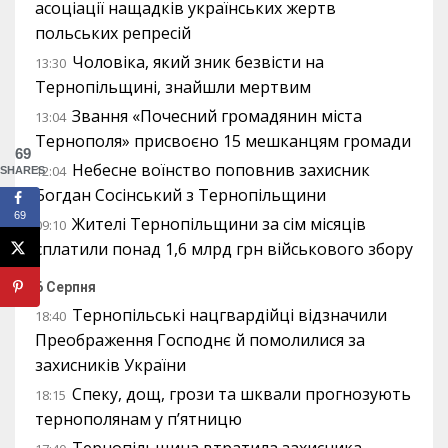
асоціації нащадків українських жертв
польських репресій
Чоловіка, який зник безвісти на
13:30
Тернопільщині, знайшли мертвим
Звання «Почесний громадянин міста
13:04
Тернополя» присвоєно 15 мешканцям громади
69
Небесне воїнство поповнив захисник
12:04
SHARES
Богдан Сосінський з Тернопільщини
69
Жителі Тернопільщини за сім місяців
09:10
сплатили понад 1,6 млрд грн військового збору
6 Серпня
Тернопільські нацгвардійці відзначили
18:40
Преображення Господнє й помолилися за
захисників України
Спеку, дощ, грози та шквали прогнозують
18:15
тернополянам у п’ятницю
Тернопільщина втратила захисника