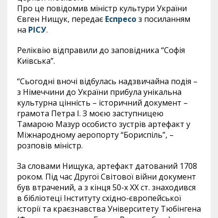
Про це повідомив міністр культури України
Євген Нищук, передає
Еспресо
з посиланням
на
РІСУ
.
Реліквію відправили до заповідника “Софія
Київська”.
“Сьогодні вночі відбулась надзвичайна подія –
з Німеччини до України прибула унікальна
культурна цінність – історичний документ –
грамота Петра І. З моєю заступницею
Тамарою Мазур особисто зустрів артефакт у
Міжнародному аеропорту “Бориспіль”, –
розповів міністр.
За словами Нищука, артефакт датований 1708
роком. Під час Другої Світової війни документ
був втрачений, а з кінця 50-х XX ст. знаходився
в бібліотеці Інституту східно-європейської
історії та краєзнавства Університету Тюбінгена