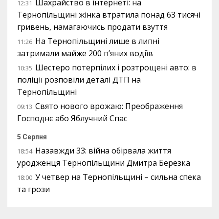
Шахрайство в інтернеті: на
12:31
Тернопільщині жінка втратила понад 63 тисячі
гривень, намагаючись продати взуття
На Тернопільщині лише в липні
11:26
затримали майже 200 п’яних водіїв
Шестеро потерпілих і розтрощені авто: в
10:35
поліції розповіли деталі ДТП на
Тернопільщині
Свято нового врожаю: Преображення
09:13
Господнє або Яблучний Спас
5 Серпня
Назавжди 33: війна обірвала життя
18:54
уродженця Тернопільщини Дмитра Березка
У четвер на Тернопільщині – сильна спека
18:00
та грози