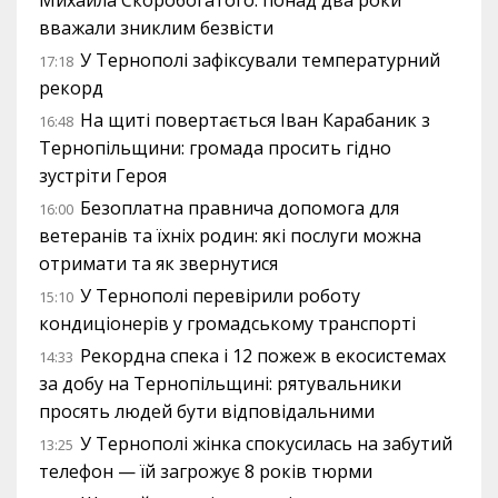
Михайла Скоробогатого: понад два роки
вважали зниклим безвісти
У Тернополі зафіксували температурний
17:18
рекорд
На щиті повертається Іван Карабаник з
16:48
Тернопільщини: громада просить гідно
зустріти Героя
Безоплатна правнича допомога для
16:00
ветеранів та їхніх родин: які послуги можна
отримати та як звернутися
У Тернополі перевірили роботу
15:10
кондиціонерів у громадському транспорті
Рекордна спека і 12 пожеж в екосистемах
14:33
за добу на Тернопільщині: рятувальники
просять людей бути відповідальними
У Тернополі жінка спокусилась на забутий
13:25
телефон — їй загрожує 8 років тюрми