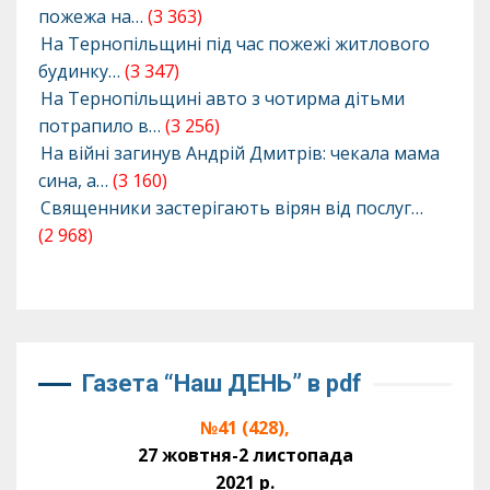
пожежа на…
(3 363)
На Тернопільщині під час пожежі житлового
будинку…
(3 347)
На Тернопільщині авто з чотирма дітьми
потрапило в…
(3 256)
На війні загинув Андрій Дмитрів: чекала мама
сина, а…
(3 160)
Священники застерігають вірян від послуг…
(2 968)
Газета “Наш ДЕНЬ” в pdf
№41 (428),
27 жовтня-2 листопада
2021 р.