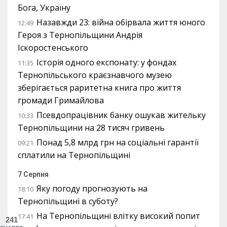
Бога, Україну
Назавжди 23: війна обірвала життя юного
12:49
Героя з Тернопільщини Андрія
Іскоростенського
Історія одного експонату: у фондах
11:35
Тернопільського краєзнавчого музею
зберігається раритетна книга про життя
громади Гримайлова
Псевдопрацівник банку ошукав жительку
10:33
Тернопільщини на 28 тисяч гривень
Понад 5,8 млрд грн на соціальні гарантії
09:21
сплатили на Тернопільщині
7 Серпня
Яку погоду прогнозують на
18:10
Тернопільщині в суботу?
На Тернопільщині влітку високий попит
17:41
241