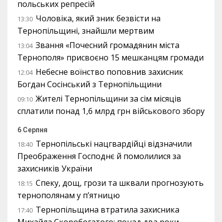
польських репресій
Чоловіка, який зник безвісти на
13:30
Тернопільщині, знайшли мертвим
Звання «Почесний громадянин міста
13:04
Тернополя» присвоєно 15 мешканцям громади
Небесне воїнство поповнив захисник
12:04
Богдан Сосінський з Тернопільщини
Жителі Тернопільщини за сім місяців
09:10
сплатили понад 1,6 млрд грн військового збору
6 Серпня
Тернопільські нацгвардійці відзначили
18:40
Преображення Господнє й помолилися за
захисників України
Спеку, дощ, грози та шквали прогнозують
18:15
тернополянам у п’ятницю
Тернопільщина втратила захисника
17:40