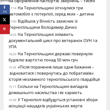
на оформлення паспортів: звернень – тисячі
SHARES
На Тернопільщині зіткнулися три
17:14
241
автомобілі: є потерпілі, серед яких – дитина
Відійшов у Вічність захисник із
17:00
Тернопільщини Володимир Дичко
На Тернопільщині знімають
16:56
документальний цикл про ветеранок ОУН та
УПА
На Тернопільщині державі повернули
16:20
будівлю вартістю понад 50 млн грн
«Після поранення лише одне бажання –
15:43
відновитися і повернутись до побратимів»:
історія незламного тернопільського гвардійця
Скільки на Тернопільщині випадків
15:11
домашнього насильства і як карають
У Тернополі відбудуться установчі збори
15:09
асоціації нащадків українських жертв