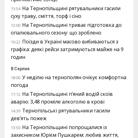
На Тернопільщині рятувальники гасили
13:54
суху траву, сміття, торф і сіно
На Тернопільщині триває підготовка до
12:00
опалювального сезону: що зроблено
Поїзди в Україні масово вибиваються з
10:22
графіка: деякі рейси затримуються майже на 9
годин
8 Серпня
У неділю на тернополян очікує комфортна
18:00
погода
На Тернопільщині п’яний водій скоїв
17:12
аварію: 3,48 проміле алкоголю в крові
Тернопільські рятувальники гасили
14:39
дев’ять пожеж
На Тернопільщині попрощалися із
13:50
захисником Юрієм Пушкарем: любив життя,