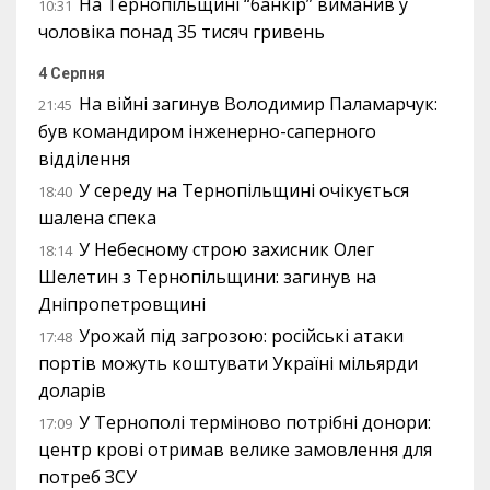
На Тернопільщині “банкір” виманив у
10:31
чоловіка понад 35 тисяч гривень
4 Серпня
На війні загинув Володимир Паламарчук:
21:45
був командиром інженерно-саперного
відділення
У середу на Тернопільщині очікується
18:40
шалена спека
У Небесному строю захисник Олег
18:14
Шелетин з Тернопільщини: загинув на
Дніпропетровщині
Урожай під загрозою: російські атаки
17:48
портів можуть коштувати Україні мільярди
доларів
У Тернополі терміново потрібні донори:
17:09
центр крові отримав велике замовлення для
потреб ЗСУ