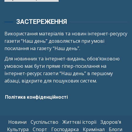
ЗАСТЕРЕЖЕННЯ
Використання матеріалів та новин інтернет-ресурсу
газети “Наш день” дозволяється при умові
посилання на газету “Наш день”.
Для новинних та інтернет-видань, обов’язковою
умовою має бути пряме гіпер-посилання на
інтернет-ресурс газети “Наш день” в першому
абзаці, відкрите для пошукових систем.
Політика конфіденційності
Новини
Суспільство
Життєві історії
Здоров’я
Культура
Спорт
Господарка
Кримінал
Блоги