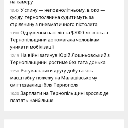
на камеру
У спину — неповнолітньому, в око —
13:45
сусіду: тернополянина судитимуть за
стрілянину з пневматичного пістолета
Одруження наосліп за $7000: як жінка з
13:00
Тернопільщини допомагала чоловікам
уникати мобілізації
На війні загинув Юрій Лошньовський з
12:19
Тернопільщини: ростиме без тата донька
Рятувальники другу добу гасять
11:50
масштабну пожежу на Малашівському
сміттєзвалищі біля Тернополя
Зарплати на Тернопільщині зросли: де
10:20
платять найбільше