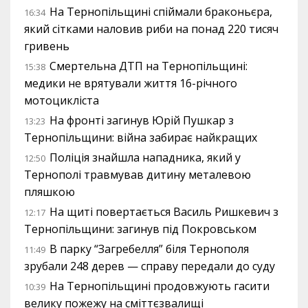
На Тернопільщині спіймали браконьєра,
16:34
який сітками наловив риби на понад 220 тисяч
гривень
Смертельна ДТП на Тернопільщині:
15:38
медики не врятували життя 16-річного
мотоцикліста
На фронті загинув Юрій Пушкар з
13:23
Тернопільщини: війна забирає найкращих
Поліція знайшла нападника, який у
12:50
Тернополі травмував дитину металевою
пляшкою
На щиті повертається Василь Ришкевич з
12:17
Тернопільщини: загинув під Покровськом
В парку “Загребелля” біля Тернополя
11:49
зрубали 248 дерев — справу передали до суду
На Тернопільщині продовжують гасити
10:39
велику пожежу на сміттєзвалищі