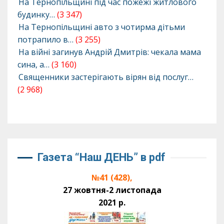
На Тернопільщині під час пожежі житлового
будинку…
(3 347)
На Тернопільщині авто з чотирма дітьми
потрапило в…
(3 255)
На війні загинув Андрій Дмитрів: чекала мама
сина, а…
(3 160)
Священники застерігають вірян від послуг…
(2 968)
Газета “Наш ДЕНЬ” в pdf
№41 (428),
27 жовтня-2 листопада
2021 р.