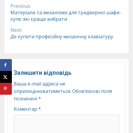
Previous:
Continue
Матеріали та механізми для тридверної шафи-
купе: які краще вибрати
Reading
Next:
Де купити професійну механічну клавіатуру
Залишити відповідь
Ваша e-mail адреса не
оприлюднюватиметься.
Обов’язкові поля
позначені
*
Коментар
*