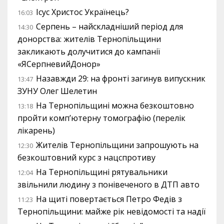
Ісус Христос Українець?
16:03
Серпень – найскладніший період для
14:30
донорства: жителів Тернопільщини
закликають долучитися до кампанії
«ЯСерпневийДонор»
Назавжди 29: на фронті загинув випускник
13:47
ЗУНУ Олег Шелетин
На Тернопільщині можна безкоштовно
13:18
пройти комп’ютерну томографію (перелік
лікарень)
Жителів Тернопільщини запрошують на
12:30
безкоштовний курс з нацспротиву
На Тернопільщині рятувальники
12:04
звільнили людину з понівеченого в ДТП авто
На щиті повертається Петро Федів з
11:23
Тернопільщини: майже рік невідомості та надії