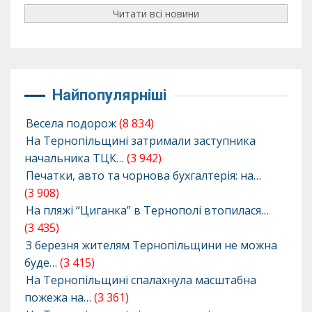
Читати всі новини
Найпопулярніші
Весела подорож
(8 834)
На Тернопільщині затримали заступника
начальника ТЦК…
(3 942)
Печатки, авто та чорнова бухгалтерія: на…
(3 908)
На пляжі “Циганка” в Тернополі втопилася…
(3 435)
З березня жителям Тернопільщини не можна
буде…
(3 415)
На Тернопільщині спалахнула масштабна
пожежа на…
(3 361)