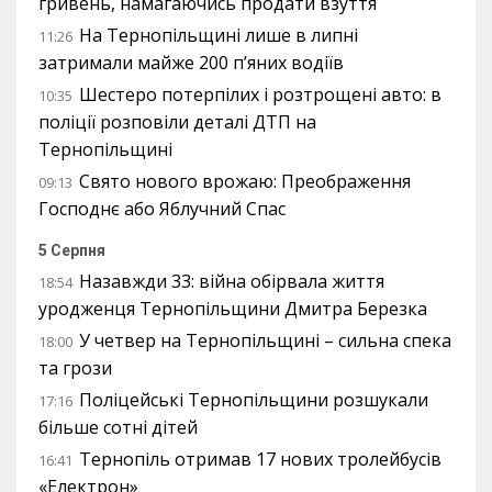
гривень, намагаючись продати взуття
На Тернопільщині лише в липні
11:26
затримали майже 200 п’яних водіїв
Шестеро потерпілих і розтрощені авто: в
10:35
поліції розповіли деталі ДТП на
Тернопільщині
Свято нового врожаю: Преображення
09:13
Господнє або Яблучний Спас
5 Серпня
Назавжди 33: війна обірвала життя
18:54
уродженця Тернопільщини Дмитра Березка
У четвер на Тернопільщині – сильна спека
18:00
та грози
Поліцейські Тернопільщини розшукали
17:16
більше сотні дітей
Тернопіль отримав 17 нових тролейбусів
16:41
«Електрон»