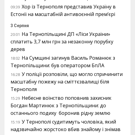
Хор із Тернополя представив Україну в
09:39
Естонії на масштабній антивоєнній прем’єрі
3 Серпня
На Тернопільщині ДП «Ліси України»
20:01
сплатить 3,7 млн грн за незаконну порубку
дерев
На Сумщині загинув Василь Романюк з
18:02
Тернопільщини: був оператором БпЛА
У поліції розповіли, що могло спричинити
16:28
масштабну пожежу на сміттєзвалищі біля
Тернополя
Небесне воїнство поповнив захисник
15:29
Богдан Мартинюк з Тернопільщини: до
останнього подиху боронив рідну землю
У Тернополі судитимуть чоловіка, який
15:19
надзвичайно жорстоко вбив знайому і знімав