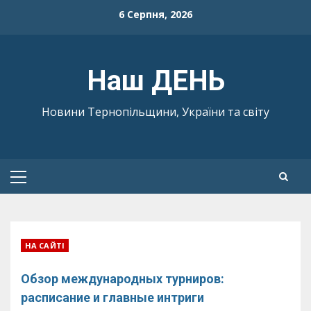
Skip
6 Серпня, 2026
to
content
Наш ДЕНЬ
Новини Тернопільщини, України та світу
Primary
Menu
НА САЙТІ
Обзор международных турниров:
расписание и главные интриги