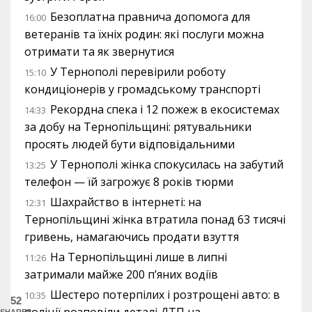
Безоплатна правнича допомога для
16:00
ветеранів та їхніх родин: які послуги можна
отримати та як звернутися
У Тернополі перевірили роботу
15:10
кондиціонерів у громадському транспорті
Рекордна спека і 12 пожеж в екосистемах
14:33
за добу на Тернопільщині: рятувальники
просять людей бути відповідальними
У Тернополі жінка спокусилась на забутий
13:25
телефон — їй загрожує 8 років тюрми
Шахрайство в інтернеті: на
12:31
Тернопільщині жінка втратила понад 63 тисячі
гривень, намагаючись продати взуття
На Тернопільщині лише в липні
11:26
затримали майже 200 п’яних водіїв
Шестеро потерпілих і розтрощені авто: в
10:35
52