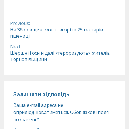
Previous:
Continue
На Зборівщині могло згоріти 25 гектарів
пшениці
Reading
Next:
Шершні і оси й далі «тероризують» жителів
Тернопільщини
Залишити відповідь
Ваша e-mail адреса не
оприлюднюватиметься.
Обов’язкові поля
позначені
*