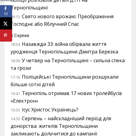
поліції розповіли деталі ДТП на
SHARES
Тернопільщині
52
Свято нового врожаю: Преображення
09:13
Господнє або Яблучний Спас
5 Серпня
Назавжди 33: війна обірвала життя
18:54
уродженця Тернопільщини Дмитра Березка
У четвер на Тернопільщині – сильна спека
18:00
та грози
Поліцейські Тернопільщини розшукали
17:16
більше сотні дітей
Тернопіль отримав 17 нових тролейбусів
16:41
«Електрон»
Ісус Христос Українець?
16:03
Серпень – найскладніший період для
14:30
донорства: жителів Тернопільщини
закликають долучитися до кампанії