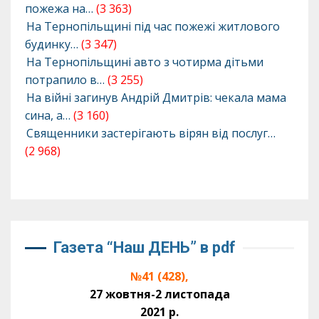
пожежа на…
(3 363)
На Тернопільщині під час пожежі житлового
будинку…
(3 347)
На Тернопільщині авто з чотирма дітьми
потрапило в…
(3 255)
На війні загинув Андрій Дмитрів: чекала мама
сина, а…
(3 160)
Священники застерігають вірян від послуг…
(2 968)
Газета “Наш ДЕНЬ” в pdf
№41 (428),
27 жовтня-2 листопада
2021 р.