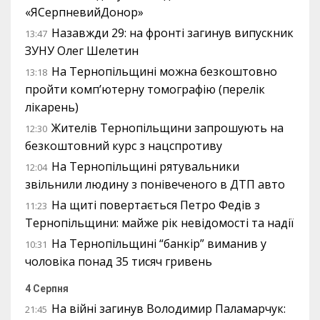
«ЯСерпневийДонор»
Назавжди 29: на фронті загинув випускник
13:47
ЗУНУ Олег Шелетин
На Тернопільщині можна безкоштовно
13:18
пройти комп’ютерну томографію (перелік
лікарень)
Жителів Тернопільщини запрошують на
12:30
безкоштовний курс з нацспротиву
На Тернопільщині рятувальники
12:04
звільнили людину з понівеченого в ДТП авто
На щиті повертається Петро Федів з
11:23
Тернопільщини: майже рік невідомості та надії
На Тернопільщині “банкір” виманив у
10:31
чоловіка понад 35 тисяч гривень
4 Серпня
На війні загинув Володимир Паламарчук:
21:45