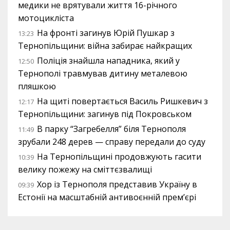
медики не врятували життя 16-річного
мотоцикліста
На фронті загинув Юрій Пушкар з
13:23
Тернопільщини: війна забирає найкращих
Поліція знайшла нападника, який у
12:50
Тернополі травмував дитину металевою
пляшкою
На щиті повертається Василь Ришкевич з
12:17
Тернопільщини: загинув під Покровськом
В парку “Загребелля” біля Тернополя
11:49
зрубали 248 дерев — справу передали до суду
На Тернопільщині продовжують гасити
10:39
велику пожежу на сміттєзвалищі
Хор із Тернополя представив Україну в
09:39
Естонії на масштабній антивоєнній прем’єрі