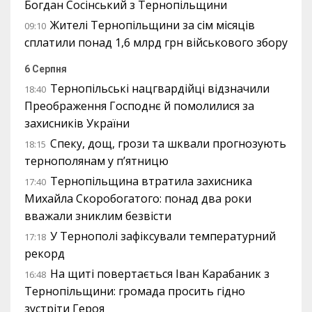
Богдан Сосінський з Тернопільщини
Жителі Тернопільщини за сім місяців
09:10
сплатили понад 1,6 млрд грн військового збору
6 Серпня
Тернопільські нацгвардійці відзначили
18:40
Преображення Господнє й помолилися за
захисників України
Спеку, дощ, грози та шквали прогнозують
18:15
тернополянам у п’ятницю
Тернопільщина втратила захисника
17:40
Михайла Скоробогатого: понад два роки
вважали зниклим безвісти
У Тернополі зафіксували температурний
17:18
рекорд
На щиті повертається Іван Карабаник з
16:48
Тернопільщини: громада просить гідно
зустріти Героя