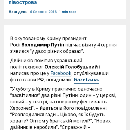
півострова
Наш день
6 Серпня, 2018
1 min read
В окупованому Криму президент
Росії
Володимир Путін
під час візиту 4 серпня
з’явився “у двох різних образах”.
Двійників помітив український
політтехнолог
Олексій Голобуцький
і
написав про це у
Facebook
, опублікувавши
фото глави РФ, повідомляє
Gazeta.ua.
“У суботу в Криму практично одночасно
“засвітилися” два різні Путіни: один – у церкві,
інший – у театрі, на оперному фестивалі в
Херсонесі”, – йдеться в його повідомленні.
“Розплодилися гади… Цікаво, як їх будуть
ховати? Оптом у братській могилі?”, “Нових
двійників наробили”, “Справжній –