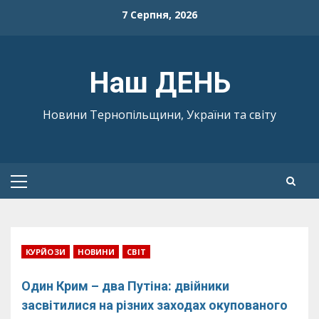
Skip
7 Серпня, 2026
to
content
Наш ДЕНЬ
Новини Тернопільщини, України та світу
Primary
Menu
КУРЙОЗИ
НОВИНИ
СВІТ
Один Крим – два Путіна: двійники
засвітилися на різних заходах окупованого