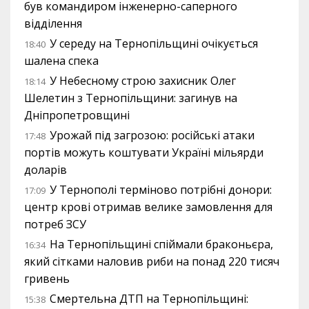
був командиром інженерно-саперного
відділення
У середу на Тернопільщині очікується
18:40
шалена спека
У Небесному строю захисник Олег
18:14
Шелетин з Тернопільщини: загинув на
Дніпропетровщині
Урожай під загрозою: російські атаки
17:48
портів можуть коштувати Україні мільярди
доларів
У Тернополі терміново потрібні донори:
17:09
центр крові отримав велике замовлення для
потреб ЗСУ
На Тернопільщині спіймали браконьєра,
16:34
який сітками наловив риби на понад 220 тисяч
гривень
Смертельна ДТП на Тернопільщині:
15:38