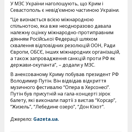
У МЗС України наголошують, що Крим і
Севастополь є невід’ємною частиною України.
“Це визнається всією міжнародною
спільнотою, яка вже неодноразово давала
належну оцінку міжнародно-протиправним
діянням Російської Федерації шляхом
схвалення відповідних резолюцій ООН, Ради
Європи, ОБСЄ, інших міжнародних організацій,
а також запровадження санкцій проти РФ як
держави-окупанта”, – додали у МЗС.
В анексованому Криму побував президент РФ
Володимир Путін. Він відвідав відкриття
музичного фестивалю “Опера в Херсонесі”.
Путін був присутній на гала-концерті зірок
балету, які виконали партії з вистав “Корсар”,
“Жизель”, “Лебедине озеро”, “Дон Кіхот”.
Джерело:
Gazeta.ua.