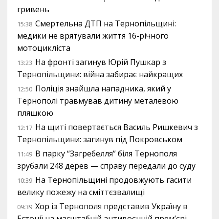
гривень
Смертельна ДТП на Тернопільщині:
15:38
медики не врятували життя 16-річного
мотоцикліста
На фронті загинув Юрій Пушкар з
13:23
Тернопільщини: війна забирає найкращих
Поліція знайшла нападника, який у
12:50
Тернополі травмував дитину металевою
пляшкою
На щиті повертається Василь Ришкевич з
12:17
Тернопільщини: загинув під Покровськом
В парку “Загребелля” біля Тернополя
11:49
зрубали 248 дерев — справу передали до суду
На Тернопільщині продовжують гасити
10:39
велику пожежу на сміттєзвалищі
Хор із Тернополя представив Україну в
09:39
Естонії на масштабній антивоєнній прем’єрі