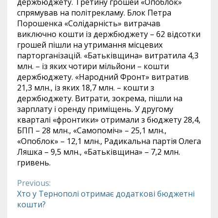
держбюджету. Третину грошей «Опоблок»
спрямував на політрекламу. Блок Петра
Порошенка «Солідарність» витрачав
виключно кошти із держбюджету – 62 відсотки
грошей пішли на утримання місцевих
парторганізацій. «Батьківщина» витратила 4,3
млн. – із яких чотири мільйони – кошти
держбюджету. «Народний Фронт» витратив
21,3 млн., із яких 18,7 млн. – кошти з
держбюджету. Витрати, зокрема, пішли на
зарплату і оренду приміщень. У другому
кварталі «фронтики» отримали з бюджету 28,4,
БПП – 28 млн., «Самопоміч» – 25,1 млн.,
«Опоблок» – 12,1 млн., Радикальна партія Олега
Ляшка – 9,5 млн., «Батьківщина» – 7,2 млн.
гривень.
Previous:
Continue
Хто у Тернополі отримає додаткові бюджетні
кошти?
Reading