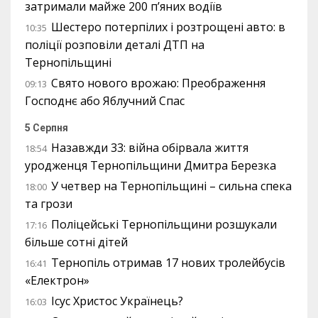
затримали майже 200 п’яних водіїв
Шестеро потерпілих і розтрощені авто: в
10:35
поліції розповіли деталі ДТП на
Тернопільщині
Свято нового врожаю: Преображення
09:13
Господнє або Яблучний Спас
5 Серпня
Назавжди 33: війна обірвала життя
18:54
уродженця Тернопільщини Дмитра Березка
У четвер на Тернопільщині – сильна спека
18:00
та грози
Поліцейські Тернопільщини розшукали
17:16
більше сотні дітей
Тернопіль отримав 17 нових тролейбусів
16:41
«Електрон»
Ісус Христос Українець?
16:03