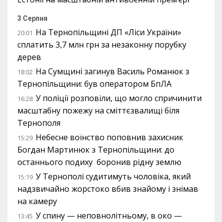
3 Серпня
На Тернопільщині ДП «Ліси України»
20:01
сплатить 3,7 млн грн за незаконну порубку
дерев
На Сумщині загинув Василь Романюк з
18:02
Тернопільщини: був оператором БпЛА
У поліції розповіли, що могло спричинити
16:28
масштабну пожежу на сміттєзвалищі біля
Тернополя
Небесне воїнство поповнив захисник
15:29
Богдан Мартинюк з Тернопільщини: до
останнього подиху боронив рідну землю
У Тернополі судитимуть чоловіка, який
15:19
надзвичайно жорстоко вбив знайому і знімав
на камеру
У спину — неповнолітньому, в око —
13:45