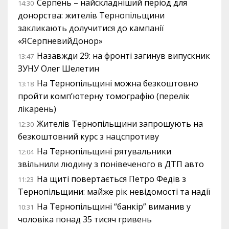
Серпень – найскладніший період для
14:30
донорства: жителів Тернопільщини
закликають долучитися до кампанії
«ЯСерпневийДонор»
Назавжди 29: на фронті загинув випускник
13:47
ЗУНУ Олег Шелетин
На Тернопільщині можна безкоштовно
13:18
пройти комп’ютерну томографію (перелік
лікарень)
Жителів Тернопільщини запрошують на
12:30
безкоштовний курс з нацспротиву
На Тернопільщині рятувальники
12:04
звільнили людину з понівеченого в ДТП авто
На щиті повертається Петро Федів з
11:23
Тернопільщини: майже рік невідомості та надії
На Тернопільщині “банкір” виманив у
10:31
чоловіка понад 35 тисяч гривень