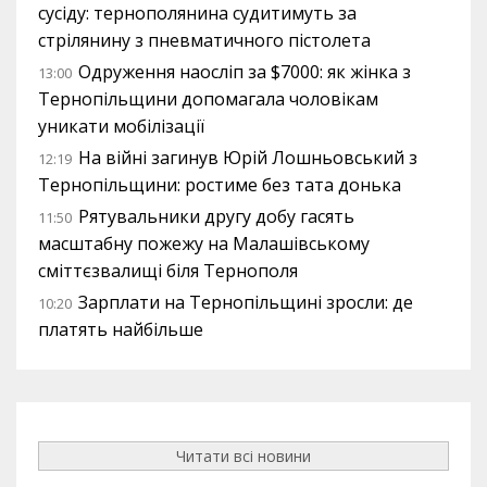
сусіду: тернополянина судитимуть за
стрілянину з пневматичного пістолета
Одруження наосліп за $7000: як жінка з
13:00
Тернопільщини допомагала чоловікам
уникати мобілізації
На війні загинув Юрій Лошньовський з
12:19
Тернопільщини: ростиме без тата донька
Рятувальники другу добу гасять
11:50
масштабну пожежу на Малашівському
сміттєзвалищі біля Тернополя
Зарплати на Тернопільщині зросли: де
10:20
платять найбільше
Читати всі новини