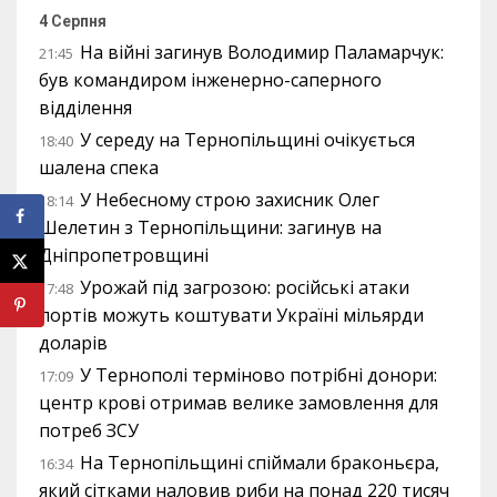
4 Серпня
На війні загинув Володимир Паламарчук:
21:45
був командиром інженерно-саперного
відділення
У середу на Тернопільщині очікується
18:40
шалена спека
У Небесному строю захисник Олег
18:14
Шелетин з Тернопільщини: загинув на
Дніпропетровщині
Урожай під загрозою: російські атаки
17:48
портів можуть коштувати Україні мільярди
доларів
У Тернополі терміново потрібні донори:
17:09
центр крові отримав велике замовлення для
потреб ЗСУ
На Тернопільщині спіймали браконьєра,
16:34
який сітками наловив риби на понад 220 тисяч