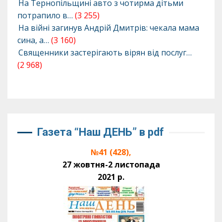
На Тернопільщині авто з чотирма дітьми
потрапило в…
(3 255)
На війні загинув Андрій Дмитрів: чекала мама
сина, а…
(3 160)
Священники застерігають вірян від послуг…
(2 968)
Газета “Наш ДЕНЬ” в pdf
№41 (428),
27 жовтня-2 листопада
2021 р.