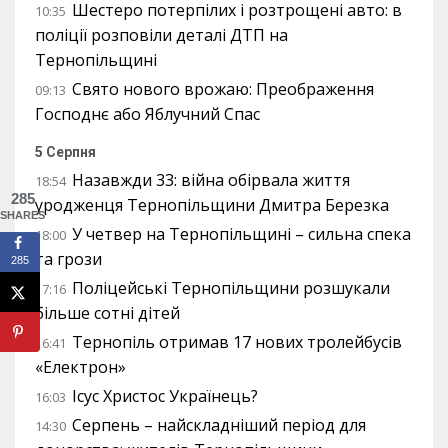
Шестеро потерпілих і розтрощені авто: в
10:35
поліції розповіли деталі ДТП на
Тернопільщині
Свято нового врожаю: Преображення
09:13
Господнє або Яблучний Спас
5 Серпня
Назавжди 33: війна обірвала життя
18:54
285
уродженця Тернопільщини Дмитра Березка
SHARES
У четвер на Тернопільщині – сильна спека
18:00
та грози
285
Поліцейські Тернопільщини розшукали
17:16
більше сотні дітей
Тернопіль отримав 17 нових тролейбусів
16:41
«Електрон»
Ісус Христос Українець?
16:03
Серпень – найскладніший період для
14:30