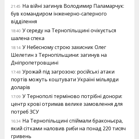
На війні загинув Володимир Паламарчук:
21:45
був командиром інженерно-саперного
відділення
У середу на Тернопільщині очікується
18:40
шалена спека
У Небесному строю захисник Олег
18:14
Шелетин з Тернопільщини: загинув на
Дніпропетровщині
Урожай під загрозою: російські атаки
17:48
портів можуть коштувати Україні мільярди
доларів
У Тернополі терміново потрібні донори:
17:09
центр крові отримав велике замовлення для
потреб ЗСУ
На Тернопільщині спіймали браконьєра,
16:34
який сітками наловив риби на понад 220 тисяч
гривень