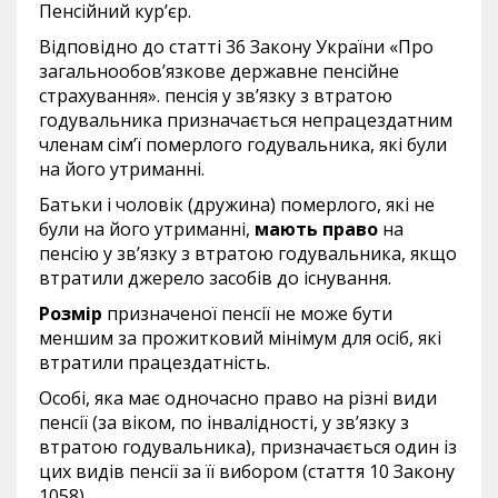
Пенсійний кур’єр.
Відповідно до статті 36 Закону України «Про
загальнообов’язкове державне пенсійне
страхування». пенсія у зв’язку з втратою
годувальника призначається непрацездатним
членам сім’ї померлого годувальника, які були
на його утриманні.
Батьки і чоловік (дружина) померлого, які не
були на його утриманні,
мають право
на
пенсію у зв’язку з втратою годувальника, якщо
втратили джерело засобів до існування.
Розмір
призначеної пенсії не може бути
меншим за прожитковий мінімум для осіб, які
втратили працездатність.
Особі, яка має одночасно право на різні види
пенсії (за віком, по інвалідності, у зв’язку з
втратою годувальника), призначається один із
цих видів пенсії за її вибором (стаття 10 Закону
1058).