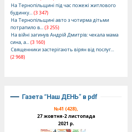
На Тернопільщині під час пожежі житлового
будинку…
(3 347)
На Тернопільщині авто з чотирма дітьми
потрапило в…
(3 255)
На війні загинув Андрій Дмитрів: чекала мама
сина, а…
(3 160)
Священники застерігають вірян від послуг…
(2 968)
Газета “Наш ДЕНЬ” в pdf
№41 (428),
27 жовтня-2 листопада
2021 р.