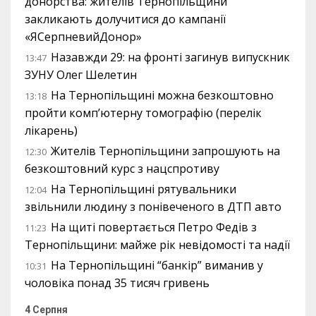
донорства: жителів Тернопільщини
закликають долучитися до кампанії
«ЯСерпневийДонор»
Назавжди 29: на фронті загинув випускник
13:47
ЗУНУ Олег Шелетин
На Тернопільщині можна безкоштовно
13:18
пройти комп’ютерну томографію (перелік
лікарень)
Жителів Тернопільщини запрошують на
12:30
безкоштовний курс з нацспротиву
На Тернопільщині рятувальники
12:04
звільнили людину з понівеченого в ДТП авто
На щиті повертається Петро Федів з
11:23
Тернопільщини: майже рік невідомості та надії
На Тернопільщині “банкір” виманив у
10:31
чоловіка понад 35 тисяч гривень
4 Серпня