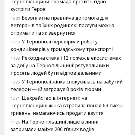
Тернопільщини: громада просить гідно
зустріти Героя
Безоплатна правнича допомога для
16:00
ветеранів та їхніх родин: які послуги можна
отримати та як звернутися
У Тернополі перевірили роботу
15:10
кондиціонерів у громадському транспорті
Рекордна спека і 12 пожеж в екосистемах
14:33
за добу на Тернопільщині: рятувальники
просять людей бути відповідальними
У Тернополі жінка спокусилась на забутий
13:25
телефон — їй загрожує 8 років тюрми
Шахрайство в інтернеті: на
12:31
Тернопільщині жінка втратила понад 63 тисячі
гривень, намагаючись продати взуття
На Тернопільщині лише в липні
11:26
затримали майже 200 п’яних водіїв