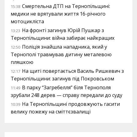
Смертельна ДТП на Тернопільщині:
15:38
медики не врятували життя 16-річного
мотоцикліста
На фронті загинув Юрій Пушкар з
13:23
Тернопільщини: війна забирає найкращих
Поліція знайшла нападника, який у
12:50
Тернополі травмував дитину металевою
пляшкою
На щиті повертається Василь Ришкевич з
12:17
Тернопільщини: загинув під Покровськом
В парку “Загребелля” біля Тернополя
11:49
зрубали 248 дерев — справу передали до суду
На Тернопільщині продовжують гасити
10:39
велику пожежу на сміттєзвалищі