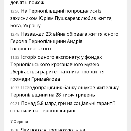
дев’ять пожеж
На Тернопільщині попрощалися із
13:50
захисником Юрієм Пушкарем: любив життя,
Бога, Україну
Назавжди 23: війна обірвала життя юного
12:49
Героя з Тернопільщини Андрія
Іскоростенського
Історія одного експонату: у фондах
11:35
Тернопільського краєзнавчого музею
зберігається раритетна книга про життя
громади Гримайлова
Псевдопрацівник банку ошукав жительку
10:33
Тернопільщини на 28 тисяч гривень
Понад 5,8 млрд грн на соціальні гарантії
09:21
сплатили на Тернопільщині
7 Серпня
Яку погоду прогнозують на
18:10