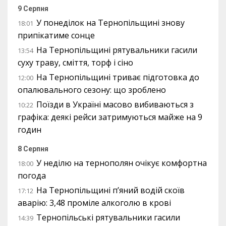
9 Серпня
У понеділок на Тернопільщині знову
18:01
припікатиме сонце
На Тернопільщині рятувальники гасили
13:54
суху траву, сміття, торф і сіно
На Тернопільщині триває підготовка до
12:00
опалювального сезону: що зроблено
Поїзди в Україні масово вибиваються з
10:22
графіка: деякі рейси затримуються майже на 9
годин
8 Серпня
У неділю на тернополян очікує комфортна
18:00
погода
На Тернопільщині п’яний водій скоїв
17:12
аварію: 3,48 проміле алкоголю в крові
Тернопільські рятувальники гасили
14:39