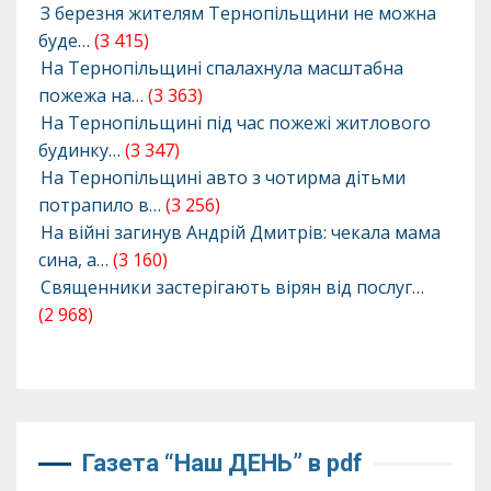
З березня жителям Тернопільщини не можна
буде…
(3 415)
На Тернопільщині спалахнула масштабна
пожежа на…
(3 363)
На Тернопільщині під час пожежі житлового
будинку…
(3 347)
На Тернопільщині авто з чотирма дітьми
потрапило в…
(3 256)
На війні загинув Андрій Дмитрів: чекала мама
сина, а…
(3 160)
Священники застерігають вірян від послуг…
(2 968)
Газета “Наш ДЕНЬ” в pdf