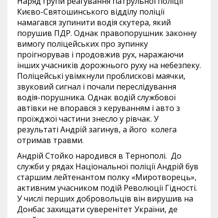
Наряд групи реагування патрульної поліції
Києво-Святошинського відділу поліції
намагався зупинити водія скутера, який
порушив ПДР. Однак правопорушник законну
вимогу поліцейських про зупинку
проігнорував і продовжив рух, наражаючи
інших учасників дорожнього руху на небезпеку.
Поліцейські увімкнули проблискові маячки,
звуковий сигнал і почали переслідування
водія-порушника. Однак водій службової
автівки не впорався з керуванням і авто з
проїжджої частини знесло у рівчак. У
результаті Андрій загинув, а його колега
отримав травми.
Андрій Стойко народився в Тернополі. До
служби у рядах Національної поліції Андрій був
старшим лейтенантом полку «Миротворець»,
активним учасником подій Революції Гідності.
У числі перших добровольців він вирушив на
Донбас захищати суверенітет України, де