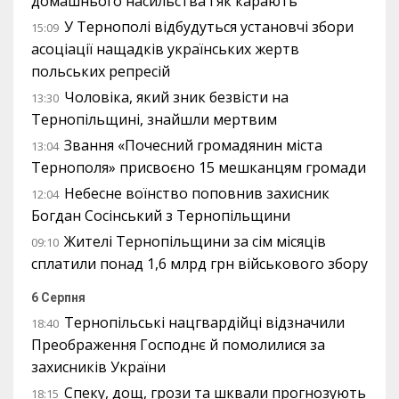
домашнього насильства і як карають
У Тернополі відбудуться установчі збори
15:09
асоціації нащадків українських жертв
польських репресій
Чоловіка, який зник безвісти на
13:30
Тернопільщині, знайшли мертвим
Звання «Почесний громадянин міста
13:04
Тернополя» присвоєно 15 мешканцям громади
Небесне воїнство поповнив захисник
12:04
Богдан Сосінський з Тернопільщини
Жителі Тернопільщини за сім місяців
09:10
сплатили понад 1,6 млрд грн військового збору
6 Серпня
Тернопільські нацгвардійці відзначили
18:40
Преображення Господнє й помолилися за
захисників України
Спеку, дощ, грози та шквали прогнозують
18:15