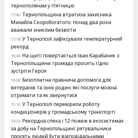
тернополянам у п’ятницю
Тернопільщина втратила захисника
17:40
Михайла Скоробогатого: понад два роки
вважали зниклим безвісти
У Тернополі зафіксували температурний
17:18
рекорд
На щиті повертається Іван Карабаник з
16:48
Тернопільщини: громада просить гідно
зустріти Героя
Безоплатна правнича допомога для
16:00
ветеранів та їхніх родин: які послуги можна
отримати та як звернутися
У Тернополі перевірили роботу
15:10
кондиціонерів у громадському транспорті
Рекордна спека і 12 пожеж в екосистемах
14:33
за добу на Тернопільщині: рятувальники
просять людей бути відповідальними