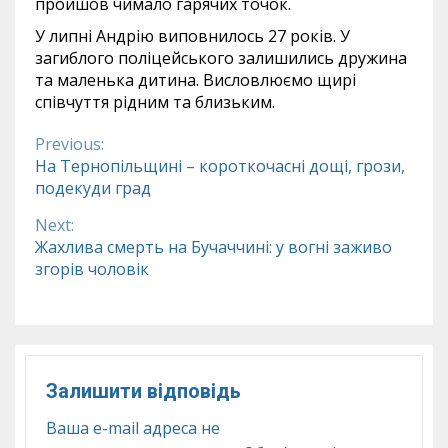
пройшов чимало гарячих точок.
У липні Андрію виповнилось 27 років. У
загиблого поліцейського залишились дружина
та маленька дитина. Висловлюємо щирі
співчуття рідним та близьким.
Previous:
Continue
На Тернопільщині – короткочасні дощі, грози,
подекуди град
Reading
Next:
Жахлива смерть на Бучаччині: у вогні заживо
згорів чоловік
Залишити відповідь
Ваша e-mail адреса не