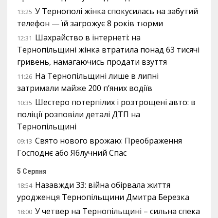
У Тернополі жінка спокусилась на забутий
13:25
телефон — їй загрожує 8 років тюрми
Шахрайство в інтернеті: на
12:31
Тернопільщині жінка втратила понад 63 тисячі
гривень, намагаючись продати взуття
На Тернопільщині лише в липні
11:26
затримали майже 200 п’яних водіїв
Шестеро потерпілих і розтрощені авто: в
10:35
поліції розповіли деталі ДТП на
Тернопільщині
Свято нового врожаю: Преображення
09:13
Господнє або Яблучний Спас
5 Серпня
Назавжди 33: війна обірвала життя
18:54
уродженця Тернопільщини Дмитра Березка
У четвер на Тернопільщині – сильна спека
18:00