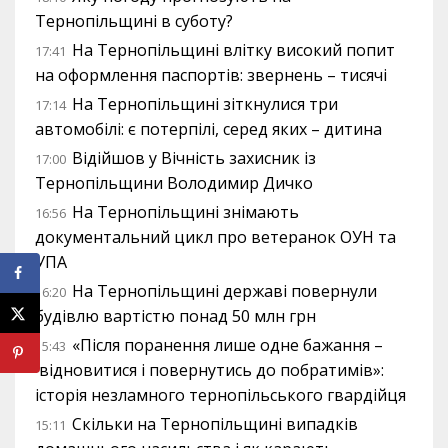
Тернопільщині в суботу?
На Тернопільщині влітку високий попит
17:41
на оформлення паспортів: звернень – тисячі
На Тернопільщині зіткнулися три
17:14
автомобілі: є потерпілі, серед яких – дитина
Відійшов у Вічність захисник із
17:00
Тернопільщини Володимир Дичко
На Тернопільщині знімають
16:56
документальний цикл про ветеранок ОУН та
УПА
На Тернопільщині державі повернули
16:20
будівлю вартістю понад 50 млн грн
«Після поранення лише одне бажання –
15:43
відновитися і повернутись до побратимів»:
історія незламного тернопільського гвардійця
Скільки на Тернопільщині випадків
15:11