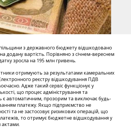
опільщини з державного бюджету відшкодовано
а додану вартість. Порівняно з січнем-вереснем
атку зросла на 195 млн гривень.
атники отримують за результатами камеральних
 Електронного реєстру відшкодування ПДВ
оєчасно. Адже такий сервіс функціонує у
ькості, що процес адміністрування та
ь є автоматичним, прозорим та виключає будь-
ванням платежу. Якщо підприємство не
ості та не застосовує ризикових операцій, що
 платежів, то отримує бюджетне відшкодування у
 актами.