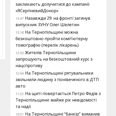
закликають долучитися до кампанії
«ЯСерпневийДонор»
Назавжди 29: на фронті загинув
13:47
випускник ЗУНУ Олег Шелетин
На Тернопільщині можна
13:18
безкоштовно пройти комп’ютерну
томографію (перелік лікарень)
Жителів Тернопільщини
12:30
запрошують на безкоштовний курс з
нацспротиву
На Тернопільщині рятувальники
12:04
звільнили людину з понівеченого в ДТП
авто
На щиті повертається Петро Федів з
11:23
Тернопільщини: майже рік невідомості
та надії
На Тернопільщині “банкір” виманив
10:31