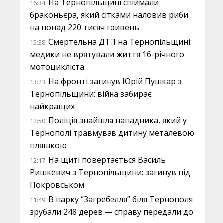
На Тернопільщині спіймали
16:34
браконьєра, який сітками наловив риби
на понад 220 тисяч гривень
Смертельна ДТП на Тернопільщині:
15:38
медики не врятували життя 16-річного
мотоцикліста
На фронті загинув Юрій Пушкар з
13:23
Тернопільщини: війна забирає
найкращих
Поліція знайшла нападника, який у
12:50
Тернополі травмував дитину металевою
пляшкою
На щиті повертається Василь
12:17
Ришкевич з Тернопільщини: загинув під
Покровськом
В парку “Загребелля” біля Тернополя
11:49
зрубали 248 дерев — справу передали до