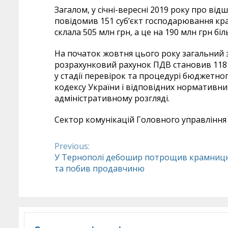
Загалом, у січні-вересні 2019 року про ві
повідомив 151 суб’єкт господарювання кр
склала 505 млн грн, а це на 190 млн грн біл
На початок жовтня цього року загальний
розрахунковий рахунок ПДВ становив 118 
у стадії перевірок та процедурі бюджетн
кодексу України і відповідних нормативних
адміністративному розгляді.
Сектор комунікацій Головного управління 
Previous:
Continue
У Тернополі дебошир потрощив крамниц
та побив продавчиню
Reading