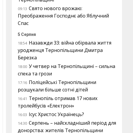
Свято нового врожаю:
09:13
Преображення Господнє або Яблучний
Спас
5 Серпня
Назавжди 33: війна обірвала життя
18:54
уродженця Тернопільщини Дмитра
Березка
У четвер на Тернопільщині – сильна
18:00
спека та грози
Поліцейські Тернопільщини
17:16
розшукали більше сотні дітей
Тернопіль отримав 17 нових
16:41
тролейбусів «Електрон»
Ісус Христос Українець?
16:03
Серпень – найскладніший період для
14:30
донорства: жителів Тернопільщини