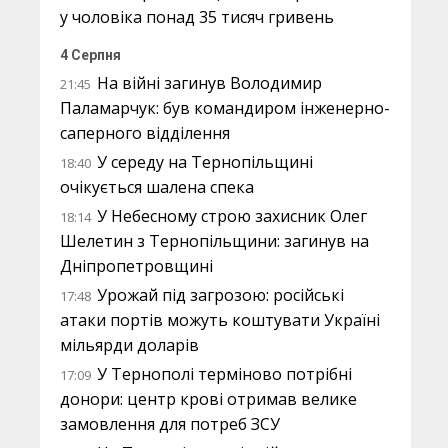
у чоловіка понад 35 тисяч гривень
4 Серпня
На війні загинув Володимир
21:45
Паламарчук: був командиром інженерно-
саперного відділення
У середу на Тернопільщині
18:40
очікується шалена спека
У Небесному строю захисник Олег
18:14
Шелетин з Тернопільщини: загинув на
Дніпропетровщині
Урожай під загрозою: російські
17:48
атаки портів можуть коштувати Україні
мільярди доларів
У Тернополі терміново потрібні
17:09
донори: центр крові отримав велике
замовлення для потреб ЗСУ