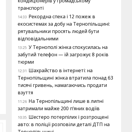
кондиціонерів у громадському
транспорті
Рекордна спека і 12 пожеж в
14:33
екосистемах за добу на Тернопільщині:
рятувальники просять людей бути
відповідальними
У Тернополі жінка спокусилась на
13:25
забутий телефон — їй загрожує 8 років
тюрми
Шахрайство в інтернеті: на
12:31
Тернопільщині жінка втратила понад 63
тисячі гривень, намагаючись продати
взуття
На Тернопільщині лише в липні
11:26
затримали майже 200 п’яних водіїв
Шестеро потерпілих і розтрощені
10:35
авто: в поліції розповіли деталі ДТП на
Тернопільщині