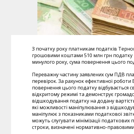
З початку року платникам податків Терн
грошовими коштами 510 млн грн податку н
минулого року, сума повернення цього под
Переважну частину заявлених сум ПДВ пл
перевірок. За рахунок ефективної роботи
повернення цього податку відбувається св
відкритому режимі та демонструє громадс
відшкодування податку на додану вартіст
які можливості маніпулювання з відшкоду
маніпулює з показниками податкової звітн
можуть слугувати мінімізації податкових
строки, визначені нормативно-правовими