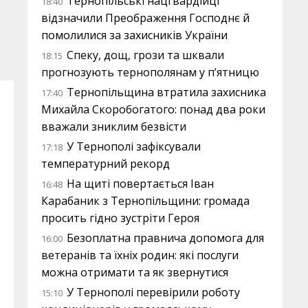
Тернопільські нацгвардійці
18:40
відзначили Преображення Господнє й
помолилися за захисників України
Спеку, дощ, грози та шквали
18:15
прогнозують тернополянам у п’ятницю
Тернопільщина втратила захисника
17:40
Михайла Скоробогатого: понад два роки
вважали зниклим безвісти
У Тернополі зафіксували
17:18
температурний рекорд
На щиті повертається Іван
16:48
Карабаник з Тернопільщини: громада
просить гідно зустріти Героя
Безоплатна правнича допомога для
16:00
ветеранів та їхніх родин: які послуги
можна отримати та як звернутися
У Тернополі перевірили роботу
15:10