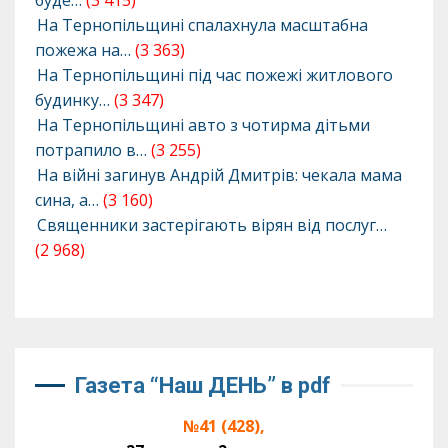
На Тернопільщині спалахнула масштабна
пожежа на…
(3 363)
На Тернопільщині під час пожежі житлового
будинку…
(3 347)
На Тернопільщині авто з чотирма дітьми
потрапило в…
(3 255)
На війні загинув Андрій Дмитрів: чекала мама
сина, а…
(3 160)
Священники застерігають вірян від послуг…
(2 968)
Газета “Наш ДЕНЬ” в pdf
№41 (428),