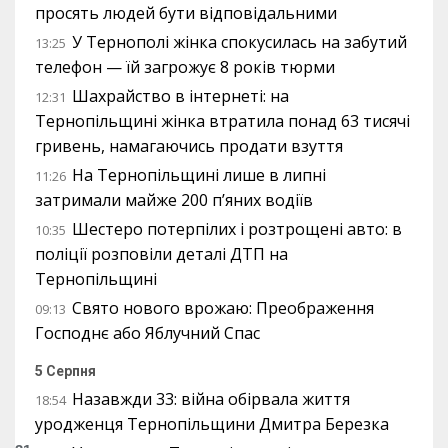
просять людей бути відповідальними
У Тернополі жінка спокусилась на забутий
13:25
телефон — їй загрожує 8 років тюрми
Шахрайство в інтернеті: на
12:31
Тернопільщині жінка втратила понад 63 тисячі
гривень, намагаючись продати взуття
На Тернопільщині лише в липні
11:26
затримали майже 200 п’яних водіїв
Шестеро потерпілих і розтрощені авто: в
10:35
поліції розповіли деталі ДТП на
Тернопільщині
Свято нового врожаю: Преображення
09:13
Господнє або Яблучний Спас
5 Серпня
Назавжди 33: війна обірвала життя
18:54
уродженця Тернопільщини Дмитра Березка