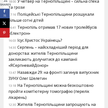
У четвер на Тернопільщині – сильна спека
31
18:00
SHARES
та грози
Поліцейські Тернопільщини розшукали
17:16
31
більше сотні дітей
Тернопіль отримав 17 нових тролейбусів
16:41
«Електрон»
Ісус Христос Українець?
16:03
Серпень – найскладніший період для
14:30
донорства: жителів Тернопільщини
закликають долучитися до кампанії
«ЯСерпневийДонор»
Назавжди 29: на фронті загинув випускник
13:47
ЗУНУ Олег Шелетин
На Тернопільщині можна безкоштовно
13:18
пройти комп’ютерну томографію (перелік
лікарень)
Жителів Тернопільщини запрошують на
12:30