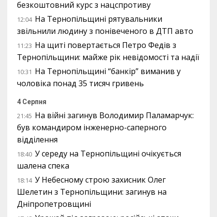
безкоштовний курс з нацспротиву
На Тернопільщині рятувальники
12:04
звільнили людину з понівеченого в ДТП авто
На щиті повертається Петро Федів з
11:23
Тернопільщини: майже рік невідомості та надії
На Тернопільщині “банкір” виманив у
10:31
чоловіка понад 35 тисяч гривень
4 Серпня
На війні загинув Володимир Паламарчук:
21:45
був командиром інженерно-саперного
відділення
У середу на Тернопільщині очікується
18:40
шалена спека
У Небесному строю захисник Олег
18:14
Шелетин з Тернопільщини: загинув на
Дніпропетровщині