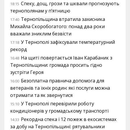
Спеку, дощ, грози та шквали прогнозують
18:15
тернополянам у п’ятницю
Тернопільщина втратила захисника
17:40
Михайла Скоробогатого: понад два роки
вважали зниклим безвісти
У Тернополі зафіксували температурний
17:18
рекорд
На щиті повертається Іван Карабаник з
16:48
Тернопільщини: громада просить гідно
зустріти Героя
Безоплатна правнича допомога для
16:00
ветеранів та їхніх родин: які послуги можна
отримати та як звернутися
У Тернополі перевірили роботу
15:10
кондиціонерів у громадському транспорті
Рекордна спека і 12 пожеж в екосистемах
14:33
за добу на Тернопільщині: рятувальники