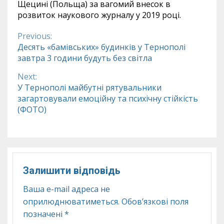
Щецині (Польща) за вагомий внесок в
розвиток наукового журналу у 2019 році.
Previous:
Continue
Десять «бамівських» будинків у Тернополі
завтра 3 години будуть без світла
Reading
Next:
У Тернополі майбутні рятувальники
загартовували емоційну та психічну стійкість
(ФОТО)
Залишити відповідь
Ваша e-mail адреса не
оприлюднюватиметься.
Обов’язкові поля
позначені
*