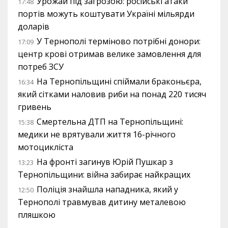
Урожай під загрозою: російські атаки
17:48
портів можуть коштувати Україні мільярди
доларів
У Тернополі терміново потрібні донори:
17:09
центр крові отримав велике замовлення для
потреб ЗСУ
На Тернопільщині спіймали браконьєра,
16:34
який сітками наловив риби на понад 220 тисяч
гривень
Смертельна ДТП на Тернопільщині:
15:38
медики не врятували життя 16-річного
мотоцикліста
На фронті загинув Юрій Пушкар з
13:23
Тернопільщини: війна забирає найкращих
Поліція знайшла нападника, який у
12:50
Тернополі травмував дитину металевою
пляшкою