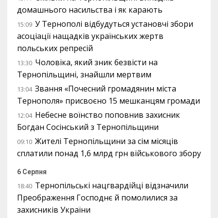
домашнього насильства і як карають
У Тернополі відбудуться установчі збори
15:09
асоціації нащадків українських жертв
польських репресій
Чоловіка, який зник безвісти на
13:30
Тернопільщині, знайшли мертвим
Звання «Почесний громадянин міста
13:04
Тернополя» присвоєно 15 мешканцям громади
Небесне воїнство поповнив захисник
12:04
Богдан Сосінський з Тернопільщини
Жителі Тернопільщини за сім місяців
09:10
сплатили понад 1,6 млрд грн військового збору
6 Серпня
Тернопільські нацгвардійці відзначили
18:40
Преображення Господнє й помолилися за
захисників України