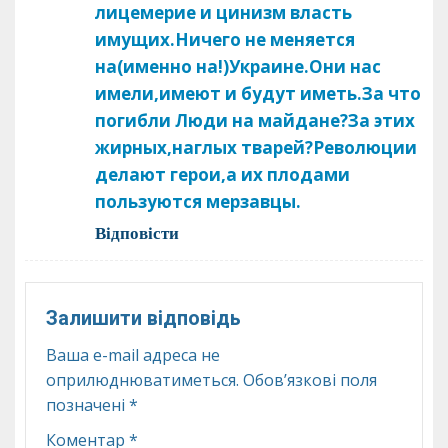
лицемерие и цинизм власть
имущих.Ничего не меняется
на(именно на!)Украине.Они нас
имели,имеют и будут иметь.За что
погибли Люди на майдане?За этих
жирных,наглых тварей?Революции
делают герои,а их плодами
пользуются мерзавцы.
Відповіcти
Залишити відповідь
Ваша e-mail адреса не
оприлюднюватиметься.
Обов’язкові поля
позначені
*
Коментар
*