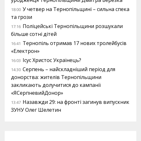
уродженця Тернопільщини Дмитра Березка
У четвер на Тернопільщині – сильна спека
18:00
та грози
Поліцейські Тернопільщини розшукали
17:16
більше сотні дітей
Тернопіль отримав 17 нових тролейбусів
16:41
«Електрон»
Ісус Христос Українець?
16:03
Серпень – найскладніший період для
14:30
донорства: жителів Тернопільщини
закликають долучитися до кампанії
«ЯСерпневийДонор»
Назавжди 29: на фронті загинув випускник
13:47
ЗУНУ Олег Шелетин