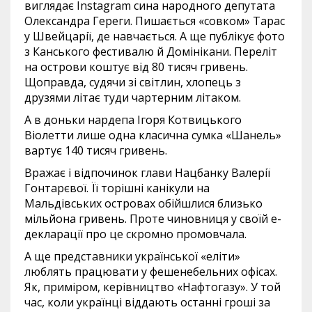
виглядає Instagram сина народного депутата
Олександра Гереги. Пишається «совком» Тарас
у Швейцарії, де навчається. А ще публікує фото
з Канського фестивалю й Домінікани. Переліт
на острови коштує від 80 тисяч гривень.
Щоправда, судячи зі світлин, хлопець з
друзями літає туди чартерним літаком.
А в доньки нардепа Ігоря Котвицького
Віолетти лише одна класична сумка «Шанель»
вартує 140 тисяч гривень.
Вражає і відпочинок глави Нацбанку Валерії
Гонтарєвої. Її торішні канікули на
Мальдівських островах обійшлися близько
мільйона гривень. Проте чиновниця у своїй е-
декларації про це скромно промовчала.
А ще представники української «еліти»
люблять працювати у фешенебельних офісах.
Як, приміром, керівництво «Нафтогазу». У той
час, коли українці віддають останні гроші за