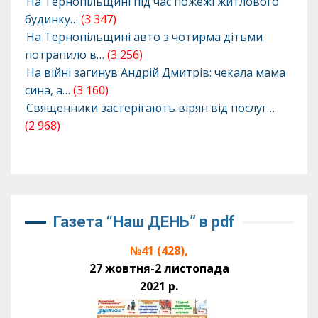
На Тернопільщині під час пожежі житлового
будинку…
(3 347)
На Тернопільщині авто з чотирма дітьми
потрапило в…
(3 256)
На війні загинув Андрій Дмитрів: чекала мама
сина, а…
(3 160)
Священники застерігають вірян від послуг…
(2 968)
Газета “Наш ДЕНЬ” в pdf
№41 (428),
27 жовтня-2 листопада
2021 р.