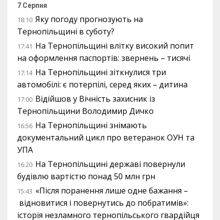
7 Серпня
Яку погоду прогнозують на
18:10
Тернопільщині в суботу?
На Тернопільщині влітку високий попит
17:41
на оформлення паспортів: звернень – тисячі
На Тернопільщині зіткнулися три
17:14
автомобілі: є потерпілі, серед яких – дитина
Відійшов у Вічність захисник із
17:00
Тернопільщини Володимир Дичко
На Тернопільщині знімають
16:56
документальний цикл про ветеранок ОУН та
УПА
На Тернопільщині державі повернули
16:20
будівлю вартістю понад 50 млн грн
«Після поранення лише одне бажання –
15:43
відновитися і повернутись до побратимів»:
історія незламного тернопільського гвардійця