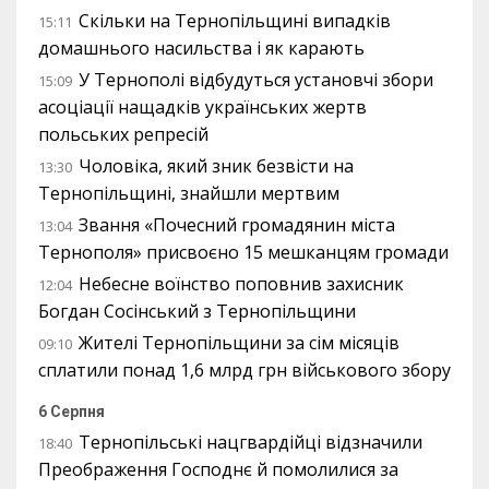
Скільки на Тернопільщині випадків
15:11
домашнього насильства і як карають
У Тернополі відбудуться установчі збори
15:09
асоціації нащадків українських жертв
польських репресій
Чоловіка, який зник безвісти на
13:30
Тернопільщині, знайшли мертвим
Звання «Почесний громадянин міста
13:04
Тернополя» присвоєно 15 мешканцям громади
Небесне воїнство поповнив захисник
12:04
Богдан Сосінський з Тернопільщини
Жителі Тернопільщини за сім місяців
09:10
сплатили понад 1,6 млрд грн військового збору
6 Серпня
Тернопільські нацгвардійці відзначили
18:40
Преображення Господнє й помолилися за