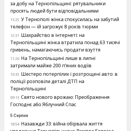
за добу на Тернопільщині: рятувальники
просять людей бути відповідальними
У Тернополі жінка спокусилась на забутий
13:25
телефон — їй загрожує 8 років тюрми
Шахрайство в інтернеті: на
12:31
Тернопільщині жінка втратила понад 63 тисячі
гривень, намагаючись продати взуття
На Тернопільщині лише в липні
11:26
затримали майже 200 п’яних водіїв
Шестеро потерпілих і розтрощені авто: в
10:35
поліції розповіли деталі ДТП на
Тернопільщині
Свято нового врожаю: Преображення
09:13
Господнє або Яблучний Спас
5 Серпня
Назавжди 33: війна обірвала життя
18:54