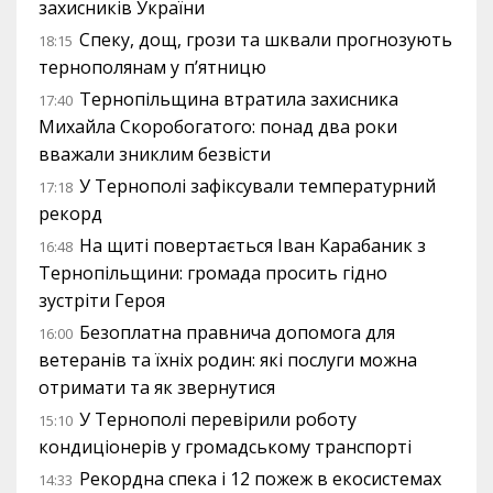
захисників України
Спеку, дощ, грози та шквали прогнозують
18:15
тернополянам у п’ятницю
Тернопільщина втратила захисника
17:40
Михайла Скоробогатого: понад два роки
вважали зниклим безвісти
У Тернополі зафіксували температурний
17:18
рекорд
На щиті повертається Іван Карабаник з
16:48
Тернопільщини: громада просить гідно
зустріти Героя
Безоплатна правнича допомога для
16:00
ветеранів та їхніх родин: які послуги можна
отримати та як звернутися
У Тернополі перевірили роботу
15:10
кондиціонерів у громадському транспорті
Рекордна спека і 12 пожеж в екосистемах
14:33