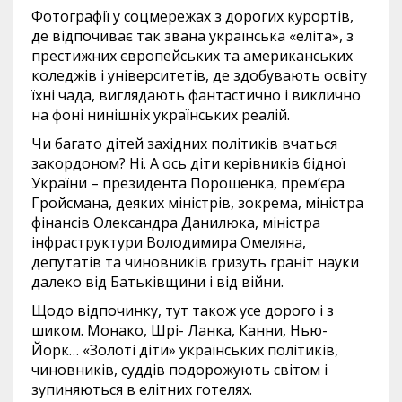
Фотографії у соцмережах з дорогих курортів,
де відпочиває так звана українська «еліта», з
престижних європейських та американських
коледжів і університетів, де здобувають освіту
їхні чада, виглядають фантастично і виклично
на фоні нинішніх українських реалій.
Чи багато дітей західних політиків вчаться
закордоном? Ні. А ось діти керівників бідної
України – президента Порошенка, прем’єра
Гройсмана, деяких міністрів, зокрема, міністра
фінансів Олександра Данилюка, міністра
інфраструктури Володимира Омеляна,
депутатів та чиновників гризуть граніт науки
далеко від Батьківщини і від війни.
Щодо відпочинку, тут також усе дорого і з
шиком. Монако, Шрі- Ланка, Канни, Нью-
Йорк… «Золоті діти» українських політиків,
чиновників, суддів подорожують світом і
зупиняються в елітних готелях.