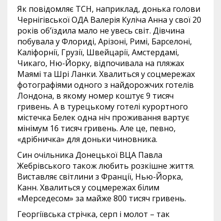
Як повідомляє ТСН, наприклад, донька голови
Чернігівської ОДА Валерія Куліча Анна у свої 20
років об’їздила мало не увесь світ. Дівчина
побувала у Флориді, Арізоні, Римі, Барселоні,
Каліфорнії, Грузії, Швейцарії, Амстердамі,
Чикаго, Ню-Йорку, відпочивала на пляжах
Маямі та Шрі Ланки. Хвалиться у соцмережах
фотографіями одного з найдорожчих готелів
Лондона, в якому номер коштує 9 тисяч
гривень. А в турецькому готелі курортного
містечка Белек одна ніч проживання вартує
мінімум 16 тисяч гривень. Але це, певно,
«дрібничка» для доньки чиновника.
Син очільника Донецької ВЦА Павла
Жебрівського також любить розкішне життя.
Виставляє світлини з Франції, Нью-Йорка,
Канн. Хвалиться у соцмережах білим
«Mерседесом» за майже 800 тисяч гривень.
Георгіївська стрічка, серп і молот – так