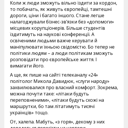
Коли ж люди зможуть вільно їздити за кордон,
то побачать, як живуть європейці, тамтешні
дороги, ціни і багато іншого. Стане легше
налагоджували бізнес-зв’язки без «допомоги»
місцевих корупціонерів. Більше студентів
їздитимуть на наукові конференції. А
освіченими людьми важче керувати й
маніпулювати їхньою свідомістю. Бо тепер не
політики людям – а люди політикам зможуть
розповідати про європейське життя. І
вимагати його.
А ще, як пише на сайті телеканалу «24»
політолог Микола Давидюк, «слуги народу»
захвилювалися про власний комфорт. Зокрема,
можна почути таке: «літаки будуть
переповненими», «літаки будуть схожі на
маршрутки, бо там літатимуть тисячі
українців» тощо.
От, халепа. Мабуть, «з горя», декому з них