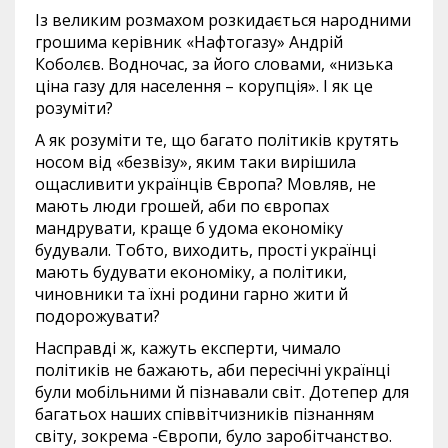
Із великим розмахом розкидається народними
грошима керівник «Нафтогазу» Андрій
Коболєв. Водночас, за його словами, «низька
ціна газу для населення – корупція». І як це
розуміти?
А як розуміти те, що багато політиків крутять
носом від «безвізу», яким таки вирішила
ощасливити українців Європа? Мовляв, не
мають люди грошей, аби по європах
мандрувати, краще б удома економіку
будували. Тобто, виходить, прості українці
мають будувати економіку, а політики,
чиновники та їхні родини гарно жити й
подорожувати?
Насправді ж, кажуть експерти, чимало
політиків не бажають, аби пересічні українці
були мобільними й пізнавали світ. Дотепер для
багатьох наших співвітчизників пізнанням
світу, зокрема -Європи, було заробітчанство.