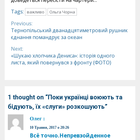
доведеться пересісти на чартери…
Tags:
важливо
Ольга Чорна
Previous:
Continue
Тернопільський дванадцятиметровий рушник
єднання помандрує за океан
Reading
Next:
«Шукаю хлопчика Дениса»: історія одного
листа, який повернувся з фронту (ФОТО)
1 thought on “
Поки українці воюють та
бідують, їх «слуги» розкошують
”
Олег
:
10 Травня, 2017 о 20:26
Всё точно.Непревзойденное