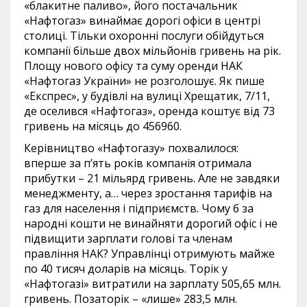
«блакитне паливо», його постачальник
«Нафтогаз» винаймає дорогі офіси в центрі
столиці. Тільки охоронні послуги обійдуться
компанії більше двох мільйонів гривень на рік.
Площу нового офісу та суму оренди НАК
«Нафтогаз України» не розголошує. Як пише
«Експрес», у будівлі на вулиці Хрещатик, 7/11,
де оселився «Нафтогаз», оренда коштує від 73
гривень на місяць до 456960.
Керівництво «Нафтогазу» похвалилося:
вперше за п’ять років компанія отримала
прибутки – 21 мільярд гривень. Але не завдяки
менеджменту, а… через зростання тарифів на
газ для населення і підприємств. Чому б за
народні кошти не винайняти дорогий офіс і не
підвищити зарплати голові та членам
правління НАК? Управлінці отримують майже
по 40 тисяч доларів на місяць. Торік у
«Нафтогазі» витратили на зарплату 505,65 млн.
гривень. Позаторік – «лише» 283,5 млн.