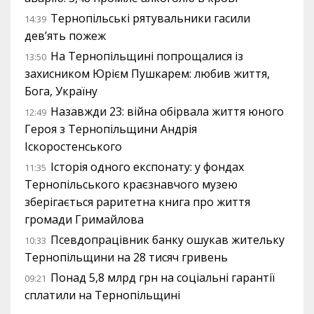
Тернопільські рятувальники гасили
14:39
дев’ять пожеж
На Тернопільщині попрощалися із
13:50
захисником Юрієм Пушкарем: любив життя,
Бога, Україну
Назавжди 23: війна обірвала життя юного
12:49
Героя з Тернопільщини Андрія
Іскоростенського
Історія одного експонату: у фондах
11:35
Тернопільського краєзнавчого музею
зберігається раритетна книга про життя
громади Гримайлова
Псевдопрацівник банку ошукав жительку
10:33
Тернопільщини на 28 тисяч гривень
Понад 5,8 млрд грн на соціальні гарантії
09:21
сплатили на Тернопільщині