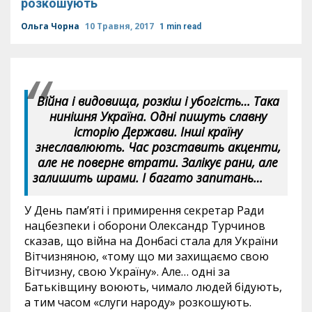
розкошують
Ольга Чорна
10 Травня, 2017
1 min read
Війна і видовища, розкіш і убогість… Така
нинішня Україна. Одні пишуть славну
історію Держави. Інші країну
знеславлюють. Час розставить акценти,
але не поверне втрати. Залікує рани, але
залишить шрами. І багато запитань…
У День пам’яті і примирення секретар Ради
нацбезпеки і оборони Олександр Турчинов
сказав, що війна на Донбасі стала для України
Вітчизняною, «тому що ми захищаємо свою
Вітчизну, свою Україну». Але… одні за
Батьківщину воюють, чимало людей бідують,
а тим часом «слуги народу» розкошують.