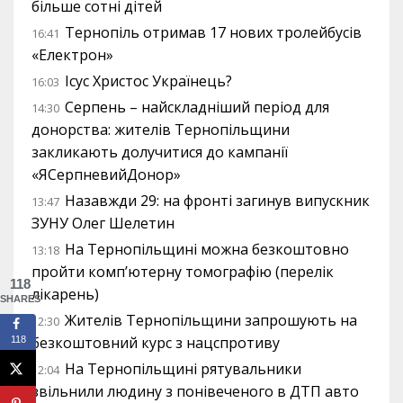
більше сотні дітей
Тернопіль отримав 17 нових тролейбусів
16:41
«Електрон»
Ісус Христос Українець?
16:03
Серпень – найскладніший період для
14:30
донорства: жителів Тернопільщини
закликають долучитися до кампанії
«ЯСерпневийДонор»
Назавжди 29: на фронті загинув випускник
13:47
ЗУНУ Олег Шелетин
На Тернопільщині можна безкоштовно
13:18
пройти комп’ютерну томографію (перелік
118
лікарень)
SHARES
Жителів Тернопільщини запрошують на
12:30
безкоштовний курс з нацспротиву
118
На Тернопільщині рятувальники
12:04
звільнили людину з понівеченого в ДТП авто