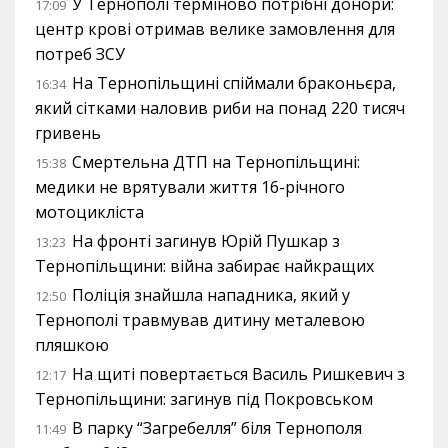
У Тернополі терміново потрібні донори:
17:09
центр крові отримав велике замовлення для
потреб ЗСУ
На Тернопільщині спіймали браконьєра,
16:34
який сітками наловив риби на понад 220 тисяч
гривень
Смертельна ДТП на Тернопільщині:
15:38
медики не врятували життя 16-річного
мотоцикліста
На фронті загинув Юрій Пушкар з
13:23
Тернопільщини: війна забирає найкращих
Поліція знайшла нападника, який у
12:50
Тернополі травмував дитину металевою
пляшкою
На щиті повертається Василь Ришкевич з
12:17
Тернопільщини: загинув під Покровськом
В парку “Загребелля” біля Тернополя
11:49