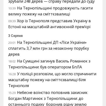
зрубали 248 дерев — справу передали до суду
На Тернопільщині продовжують гасити
10:39
велику пожежу на сміттєзвалищі
Хор із Тернополя представив Україну в
09:39
Естонії на масштабній антивоєнній прем’єрі
3 Серпня
На Тернопільщині ДП «Ліси України»
20:01
сплатить 3,7 млн грн за незаконну порубку
дерев
На Сумщині загинув Василь Романюк з
18:02
Тернопільщини: був оператором БпЛА
У поліції розповіли, що могло спричинити
16:28
масштабну пожежу на сміттєзвалищі біля
Тернополя
Небесне воїнство поповнив захисник
15:29
Богдан Мартинюк з Тернопільщини: до
останнього подиху боронив рідну землю