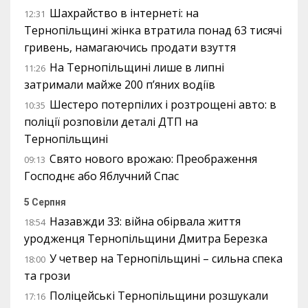
Шахрайство в інтернеті: на
12:31
Тернопільщині жінка втратила понад 63 тисячі
гривень, намагаючись продати взуття
На Тернопільщині лише в липні
11:26
затримали майже 200 п’яних водіїв
Шестеро потерпілих і розтрощені авто: в
10:35
поліції розповіли деталі ДТП на
Тернопільщині
Свято нового врожаю: Преображення
09:13
Господнє або Яблучний Спас
5 Серпня
Назавжди 33: війна обірвала життя
18:54
уродженця Тернопільщини Дмитра Березка
У четвер на Тернопільщині – сильна спека
18:00
та грози
Поліцейські Тернопільщини розшукали
17:16