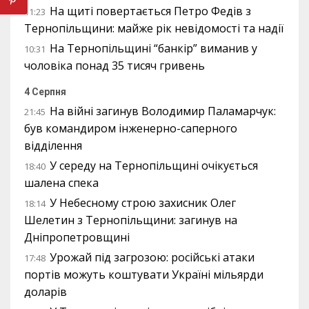
На щиті повертається Петро Федів з
11:23
Тернопільщини: майже рік невідомості та надії
На Тернопільщині “банкір” виманив у
10:31
чоловіка понад 35 тисяч гривень
4 Серпня
На війні загинув Володимир Паламарчук:
21:45
був командиром інженерно-саперного
відділення
У середу на Тернопільщині очікується
18:40
шалена спека
У Небесному строю захисник Олег
18:14
Шелетин з Тернопільщини: загинув на
Дніпропетровщині
Урожай під загрозою: російські атаки
17:48
портів можуть коштувати Україні мільярди
доларів