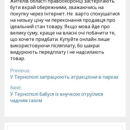
Жителів області правоохоронці застерігають
бути вкрай обережними, зважаючись на
покупку через Інтернет. Не варто спокушатися
на низьку ціну чи переконання продавця про
ідеальний стан товару. Якщо мова йде про
велику суму, краще на власні очі побачити те,
що хочете придбати. Купуйте онлайн лише
використовуючи післяплату, бо шахраї
видурюють передплату і не надсилають
товар.
Previous:
Continue
У Тернополі запрацюють атракціони в парках
Reading
Next:
У Тернополі бабуся із внучкою отруїлися
чадним газом