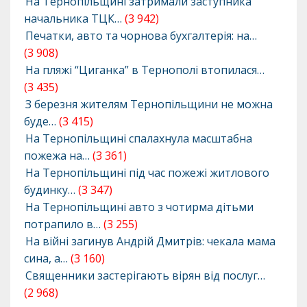
На Тернопільщині затримали заступника
начальника ТЦК…
(3 942)
Печатки, авто та чорнова бухгалтерія: на…
(3 908)
На пляжі “Циганка” в Тернополі втопилася…
(3 435)
З березня жителям Тернопільщини не можна
буде…
(3 415)
На Тернопільщині спалахнула масштабна
пожежа на…
(3 361)
На Тернопільщині під час пожежі житлового
будинку…
(3 347)
На Тернопільщині авто з чотирма дітьми
потрапило в…
(3 255)
На війні загинув Андрій Дмитрів: чекала мама
сина, а…
(3 160)
Священники застерігають вірян від послуг…
(2 968)