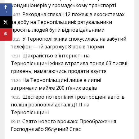
кондиціонерів у громадському транспорті
7
Рекордна спека і 12 пожеж в екосистемах
14:33
за добу на Тернопільщині: рятувальники
просять людей бути відповідальними
У Тернополі жінка спокусилась на забутий
13:25
телефон — їй загрожує 8 років тюрми
Шахрайство в інтернеті: на
12:31
Тернопільщині жінка втратила понад 63 тисячі
гривень, намагаючись продати взуття
На Тернопільщині лише в липні
11:26
затримали майже 200 п’яних водіїв
Шестеро потерпілих і розтрощені авто: в
10:35
поліції розповіли деталі ДТП на
Тернопільщині
Свято нового врожаю: Преображення
09:13
Господнє або Яблучний Спас