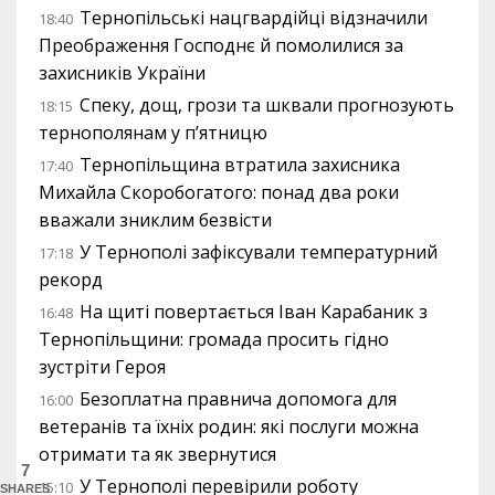
Тернопільські нацгвардійці відзначили
18:40
Преображення Господнє й помолилися за
захисників України
Спеку, дощ, грози та шквали прогнозують
18:15
тернополянам у п’ятницю
Тернопільщина втратила захисника
17:40
Михайла Скоробогатого: понад два роки
вважали зниклим безвісти
У Тернополі зафіксували температурний
17:18
рекорд
На щиті повертається Іван Карабаник з
16:48
Тернопільщини: громада просить гідно
зустріти Героя
Безоплатна правнича допомога для
16:00
ветеранів та їхніх родин: які послуги можна
отримати та як звернутися
7
У Тернополі перевірили роботу
15:10
SHARES