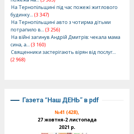
На Тернопільщині під час пожежі житлового
будинку…
(3 347)
На Тернопільщині авто з чотирма дітьми
потрапило в…
(3 256)
На війні загинув Андрій Дмитрів: чекала мама
сина, а…
(3 160)
Священники застерігають вірян від послуг…
(2 968)
Газета “Наш ДЕНЬ” в pdf
№41 (428),
27 жовтня-2 листопада
2021 р.