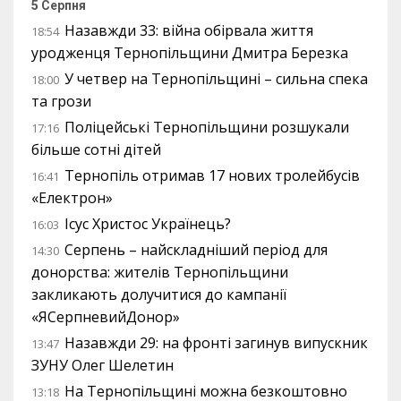
5 Серпня
Назавжди 33: війна обірвала життя
18:54
уродженця Тернопільщини Дмитра Березка
У четвер на Тернопільщині – сильна спека
18:00
та грози
Поліцейські Тернопільщини розшукали
17:16
більше сотні дітей
Тернопіль отримав 17 нових тролейбусів
16:41
«Електрон»
Ісус Христос Українець?
16:03
Серпень – найскладніший період для
14:30
донорства: жителів Тернопільщини
закликають долучитися до кампанії
«ЯСерпневийДонор»
Назавжди 29: на фронті загинув випускник
13:47
ЗУНУ Олег Шелетин
На Тернопільщині можна безкоштовно
13:18