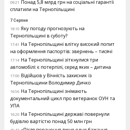
Понад 5,8 млрд грн на соціальні гарантії
09:21
сплатили на Тернопільщині
7 Серпня
Яку погоду прогнозують на
18:10
Тернопільщині в суботу?
На Тернопільщині влітку високий попит
17:41
на оформлення паспортів: звернень – тисячі
На Тернопільщині зіткнулися три
17:14
автомобілі: є потерпілі, серед яких – дитина
Відійшов у Вічність захисник із
17:00
Тернопільщини Володимир Дичко
На Тернопільщині знімають
16:56
документальний цикл про ветеранок ОУН та
УПА
На Тернопільщині державі повернули
16:20
будівлю вартістю понад 50 млн грн
«Після поранення лише одне бажання –