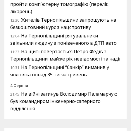
пройти комп’ютерну томографію (перелік
лікарень)
Жителів Тернопільщини запрошують на
12:30
безкоштовний курс з нацспротиву
На Тернопільщині рятувальники
12:04
звільнили людину з понівеченого в ДТП авто
На щиті повертається Петро Федів з
11:23
Тернопільщини: майже рік невідомості та надії
На Тернопільщині “банкір” виманив у
10:31
чоловіка понад 35 тисяч гривень
4 Серпня
На війні загинув Володимир Паламарчук:
21:45
був командиром інженерно-саперного
відділення