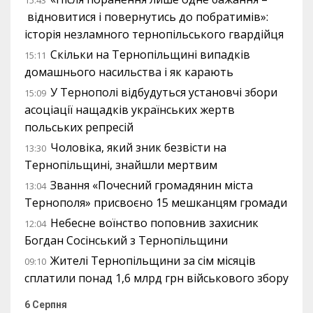
15:43
відновитися і повернутись до побратимів»:
історія незламного тернопільського гвардійця
Скільки на Тернопільщині випадків
15:11
домашнього насильства і як карають
У Тернополі відбудуться установчі збори
15:09
асоціації нащадків українських жертв
польських репресій
Чоловіка, який зник безвісти на
13:30
Тернопільщині, знайшли мертвим
Звання «Почесний громадянин міста
13:04
Тернополя» присвоєно 15 мешканцям громади
Небесне воїнство поповнив захисник
12:04
Богдан Сосінський з Тернопільщини
Жителі Тернопільщини за сім місяців
09:10
сплатили понад 1,6 млрд грн військового збору
6 Серпня