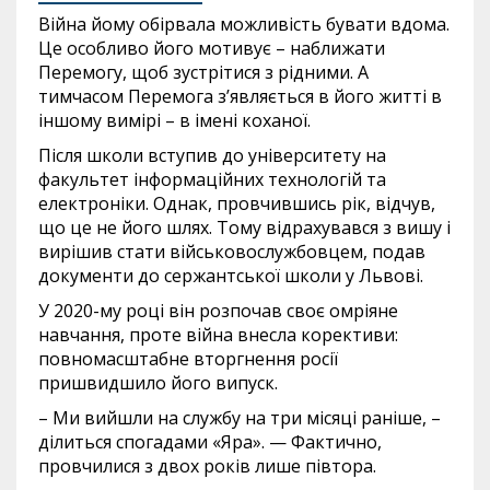
Війна йому обірвала можливість бувати вдома.
Це особливо його мотивує – наближати
Перемогу, щоб зустрітися з рідними. А
тимчасом Перемога з’являється в його житті в
іншому вимірі – в імені коханої.
Після школи вступив до університету на
факультет інформаційних технологій та
електроніки. Однак, провчившись рік, відчув,
що це не його шлях. Тому відрахувався з вишу і
вирішив стати військовослужбовцем, подав
документи до сержантської школи у Львові.
У 2020-му році він розпочав своє омріяне
навчання, проте війна внесла корективи:
повномасштабне вторгнення росії
пришвидшило його випуск.
– Ми вийшли на службу на три місяці раніше, –
ділиться спогадами «Яра». — Фактично,
провчилися з двох років лише півтора.