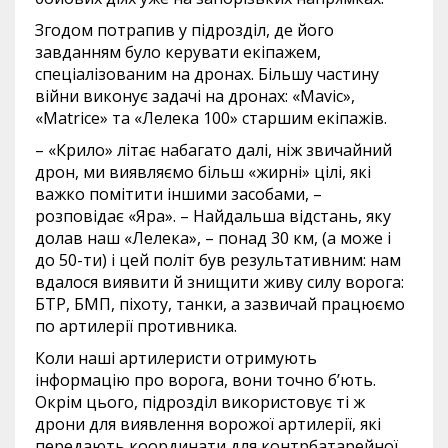
Згодом потрапив у підрозділ, де його
завданням було керувати екіпажем,
спеціалізованим на дронах. Більшу частину
війни виконує задачі на дронах: «Mavic»,
«Matrice» та «Лелека 100» старшим екіпажів.
– «Крило» літає набагато далі, ніж звичайний
дрон, ми виявляємо більш «жирні» цілі, які
важко помітити іншими засобами, –
розповідає «Яра». – Найдальша відстань, яку
долав наш «Лелека», – понад 30 км, (а може і
до 50-ти) і цей політ був результативним: нам
вдалося виявити й знищити живу силу ворога:
БТР, БМП, піхоту, танки, а зазвичай працюємо
по артилерії противника.
Коли наші артилеристи отримують
інформацію про ворога, вони точно б’ють.
Окрім цього, підрозділ використовує ті ж
дрони для виявлення ворожої артилерії, які
передають координати для контрбатарейної