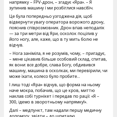
напрямку – FPV-дрон, – згадує «Яра». – Я
зупинив машину і ми розбіглися навсібіч.
Це була попередньо узгоджена дія, щоб
відвернути увагу оператора ворожого дрону,
пояснив співрозмовник. Дрон впав неподалік
— за три метри від Яри, осколок поцілив у
його ногу, але, каже, що в ту мить болю не
відчув.
– Нога заніміла, я не розумів, чому, – пригадує,
– мене цікавив більше особовий склад, спитав,
як вони: все добре, слава Богу, обдивився
машину, машина в осколках, ми перевірили, чи
може їхати, колесо було пробите…
І лиш тоді «Яра» відчув, що форма на ньому
наче мокра, побачив, що це кров, миттю
наклав собі турнікет і передав по рації: «Я –
300, їдемо в зворотньому напрямку!».
Далі – медпункт, там надали першу медичну
допомогу, звідти – до шпиталю.