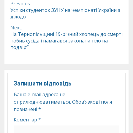
Previous:
Continue
Успіхи студенток ЗУНУ на чемпіонаті України з
дзюдо
Reading
Next:
На Тернопільщині 19-річний хлопець до смерті
побив сусіда і намагався закопати тіло на
подвір’ї
Залишити відповідь
Ваша e-mail адреса не
оприлюднюватиметься.
Обов’язкові поля
позначені
*
Коментар
*