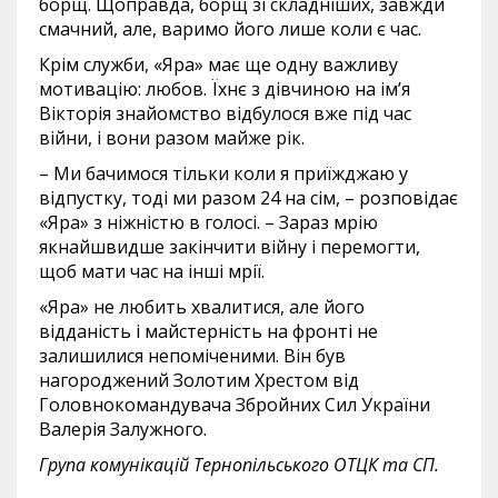
борщ. Щоправда, борщ зі складніших, завжди
смачний, але, варимо його лише коли є час.
Крім служби, «Яра» має ще одну важливу
мотивацію: любов. Їхнє з дівчиною на ім’я
Вікторія знайомство відбулося вже під час
війни, і вони разом майже рік.
– Ми бачимося тільки коли я приїжджаю у
відпустку, тоді ми разом 24 на сім, – розповідає
«Яра» з ніжністю в голосі. – Зараз мрію
якнайшвидше закінчити війну і перемогти,
щоб мати час на інші мрії.
«Яра» не любить хвалитися, але його
відданість і майстерність на фронті не
залишилися непоміченими. Він був
нагороджений Золотим Хрестом від
Головнокомандувача Збройних Сил України
Валерія Залужного.
Група комунікацій Тернопільського ОТЦК та СП.