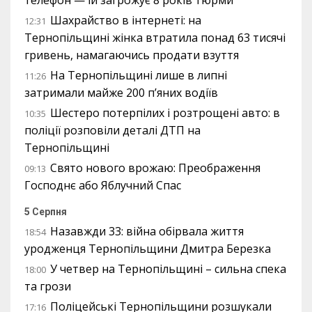
Шахрайство в інтернеті: на
12:31
Тернопільщині жінка втратила понад 63 тисячі
гривень, намагаючись продати взуття
На Тернопільщині лише в липні
11:26
затримали майже 200 п’яних водіїв
Шестеро потерпілих і розтрощені авто: в
10:35
поліції розповіли деталі ДТП на
Тернопільщині
Свято нового врожаю: Преображення
09:13
Господнє або Яблучний Спас
5 Серпня
Назавжди 33: війна обірвала життя
18:54
уродженця Тернопільщини Дмитра Березка
У четвер на Тернопільщині – сильна спека
18:00
та грози
Поліцейські Тернопільщини розшукали
17:16