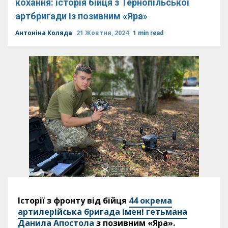
кохання: історія бійця з Тернопільської
артбригади із позивним «Яра»
Антоніна Коляда
21 Жовтня, 2024
1 min read
Історії з фронту від бійця
44 окрема
артилерійська бригада імені гетьмана
Данила Апостола
з позивним «Яра».