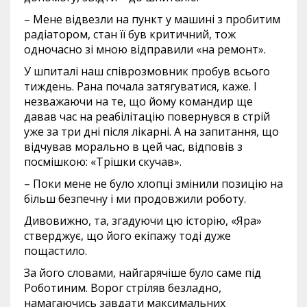
– Мене відвезли на пункт у машині з пробитим
радіатором, стан її був критичний, тож
одночасно зі мною відправили «на ремонт».
У шпиталі наш співрозмовник пробув всього
тиждень. Рана почала затягуватися, каже. І
незважаючи на те, що йому командир ще
давав час на реабілітацію повернувся в стрій
уже за три дні після лікарні. А на запитання, що
відчував морально в цей час, відповів з
посмішкою: «Трішки скучав».
– Поки мене не було хлопці змінили позицію на
більш безпечну і ми продовжили роботу.
Дивовижно, та, згадуючи цю історію, «Яра»
стверджує, що його екіпажу тоді дуже
пощастило.
За його словами, найгарячіше було саме під
Роботиним. Ворог стріляв безладно,
намагаючись завдати максимальних