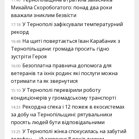
Михайла Скоробогатого: понад два роки
вважали зниклим безвісти
У Тернополі зафіксували температурний
17:18
рекорд
На щиті повертається Іван Карабаник з
16:48
Тернопільщини: громада просить гідно
зустріти Героя
Безоплатна правнича допомога для
16:00
ветеранів та їхніх родин: які послуги можна
отримати та як звернутися
У Тернополі перевірили роботу
15:10
кондиціонерів у громадському транспорті
Рекордна спека і 12 пожеж в екосистемах
14:33
за добу на Тернопільщині: рятувальники
просять людей бути відповідальними
У Тернополі жінка спокусилась на забутий
13:25
телефон — їй загрожує 8 років тюрми