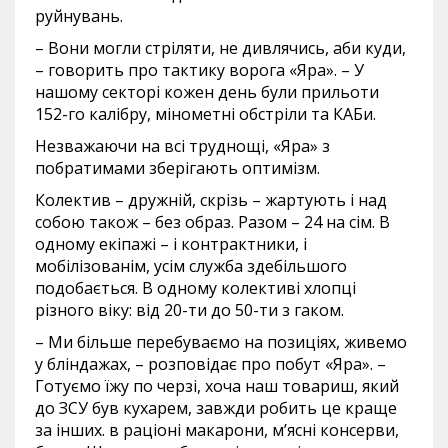
руйнувань.
– Вони могли стріляти, не дивлячись, аби куди,
– говорить про тактику ворога «Яра». – У
нашому секторі кожен день були прильоти
152-го калібру, мінометні обстріли та КАБи.
Незважаючи на всі труднощі, «Яра» з
побратимами зберігають оптимізм.
Колектив – дружній, скрізь – жартують і над
собою також – без образ. Разом – 24 на сім. В
одному екіпажі – і контрактники, і
мобілізованім, усім служба здебільшого
подобається. В одному колективі хлопці
різного віку: від 20-ти до 50-ти з гаком.
– Ми більше перебуваємо на позиціях, живемо
у бліндажах, – розповідає про побут «Яра». –
Готуємо їжу по черзі, хоча наш товариш, який
до ЗСУ був кухарем, завжди робить це краще
за інших. в раціоні макарони, м’ясні консерви,