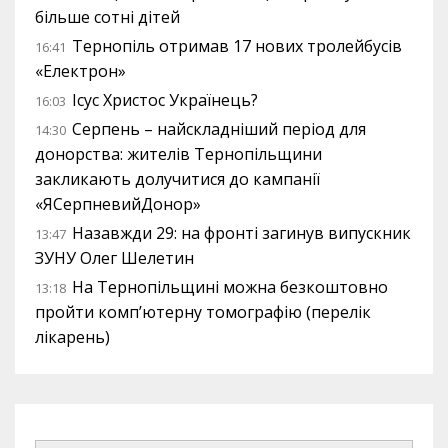
більше сотні дітей
Тернопіль отримав 17 нових тролейбусів
16:41
«Електрон»
Ісус Христос Українець?
16:03
Серпень – найскладніший період для
14:30
донорства: жителів Тернопільщини
закликають долучитися до кампанії
«ЯСерпневийДонор»
Назавжди 29: на фронті загинув випускник
13:47
ЗУНУ Олег Шелетин
На Тернопільщині можна безкоштовно
13:18
пройти комп’ютерну томографію (перелік
лікарень)