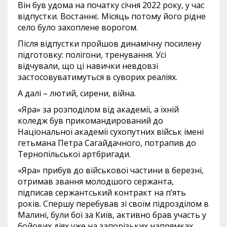
Він був удома на початку січня 2022 року, у час
відпустки. Востаннє. Місяць потому його рідне
село було захоплене ворогом.
Після відпустки пройшов динамічну посилену
підготовку: полігони, тренування. Усі
відчували, що ці навички невдовзі
застосовуватимуться в суворих реаліях.
А далі – лютий, сирени, війна.
«Яра» за розподілом від академії, а їхній
коледж був прикомандирований до
Національної академії сухопутних військ імені
гетьмана Петра Сагайдачного, потрапив до
Тернопільської артбригади.
«Яра» прибув до військової частини в березні,
отримав звання молодшого сержанта,
підписав сержантський контракт на п’ять
років. Спершу перебував зі своїм підрозділом в
Малині, були бої за Київ, активно брав участь у
бойових діях уже на запорізьких напрямках.