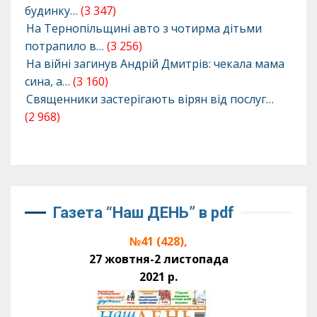
будинку…
(3 347)
На Тернопільщині авто з чотирма дітьми
потрапило в…
(3 256)
На війні загинув Андрій Дмитрів: чекала мама
сина, а…
(3 160)
Священники застерігають вірян від послуг…
(2 968)
Газета “Наш ДЕНЬ” в pdf
№41 (428),
27 жовтня-2 листопада
2021 р.