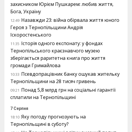
захисником Юрієм Пушкарем: любив життя,
Бога, Україну
Назавжди 23: війна обірвала життя юного
12:49
Героя з Тернопільщини Андрія
Іскоростенського
Історія одного експонату: у фондах
11:35
Тернопільського краєзнавчого музею
зберігається раритетна книга про життя
громади Гримайлова
Псевдопрацівник банку ошукав жительку
10:33
Тернопільщини на 28 тисяч гривень
Понад 5,8 млрд грн на соціальні гарантії
09:21
сплатили на Тернопільщині
7 Серпня
Яку погоду прогнозують на
18:10
Тернопільщині в суботу?