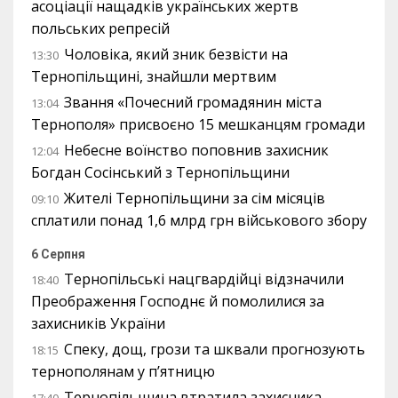
асоціації нащадків українських жертв
польських репресій
Чоловіка, який зник безвісти на
13:30
Тернопільщині, знайшли мертвим
Звання «Почесний громадянин міста
13:04
Тернополя» присвоєно 15 мешканцям громади
Небесне воїнство поповнив захисник
12:04
Богдан Сосінський з Тернопільщини
Жителі Тернопільщини за сім місяців
09:10
сплатили понад 1,6 млрд грн військового збору
6 Серпня
Тернопільські нацгвардійці відзначили
18:40
Преображення Господнє й помолилися за
захисників України
Спеку, дощ, грози та шквали прогнозують
18:15
тернополянам у п’ятницю
Тернопільщина втратила захисника
17:40