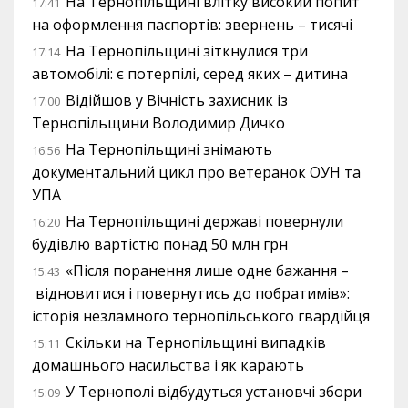
На Тернопільщині влітку високий попит
17:41
на оформлення паспортів: звернень – тисячі
На Тернопільщині зіткнулися три
17:14
автомобілі: є потерпілі, серед яких – дитина
Відійшов у Вічність захисник із
17:00
Тернопільщини Володимир Дичко
На Тернопільщині знімають
16:56
документальний цикл про ветеранок ОУН та
УПА
На Тернопільщині державі повернули
16:20
будівлю вартістю понад 50 млн грн
«Після поранення лише одне бажання –
15:43
відновитися і повернутись до побратимів»:
історія незламного тернопільського гвардійця
Скільки на Тернопільщині випадків
15:11
домашнього насильства і як карають
У Тернополі відбудуться установчі збори
15:09