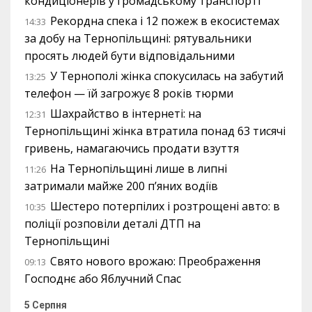
кондиціонерів у громадському транспорті
Рекордна спека і 12 пожеж в екосистемах
14:33
за добу на Тернопільщині: рятувальники
просять людей бути відповідальними
У Тернополі жінка спокусилась на забутий
13:25
телефон — їй загрожує 8 років тюрми
Шахрайство в інтернеті: на
12:31
Тернопільщині жінка втратила понад 63 тисячі
гривень, намагаючись продати взуття
На Тернопільщині лише в липні
11:26
затримали майже 200 п’яних водіїв
Шестеро потерпілих і розтрощені авто: в
10:35
поліції розповіли деталі ДТП на
Тернопільщині
Свято нового врожаю: Преображення
09:13
Господнє або Яблучний Спас
5 Серпня