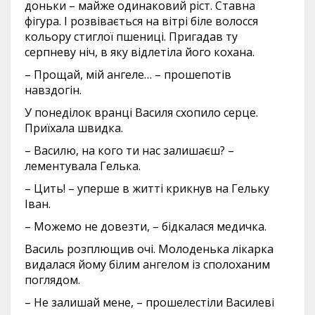
доньки – майже одинаковий ріст. Ставна
фігура. І розвівається на вітрі біле волосся
кольору стиглої пшениці. Пригадав ту
серпневу ніч, в яку відлетіла його кохана.
– Прощай, мій ангеле… – прошепотів
навздогін.
У понеділок вранці Василя схопило серце.
Приїхала швидка.
– Василю, на кого ти нас залишаєш? –
лементувала Гелька.
– Цить! – уперше в житті крикнув на Гельку
Іван.
– Можемо не довезти, – бідкалася медичка.
Василь розплющив очі. Молоденька лікарка
видалася йому білим ангелом із сполоханим
поглядом.
– Не залишай мене, – прошелестіли Василеві