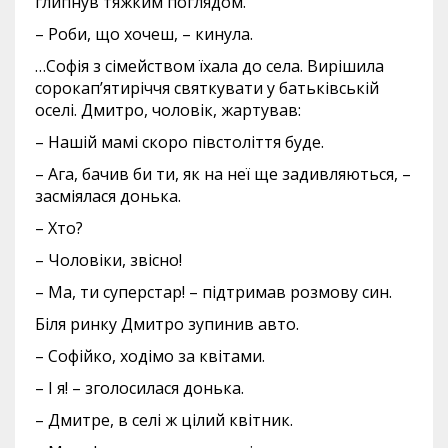
глипнув тяжким поглядом.
– Роби, що хочеш, – кинула.
…Софія з сімейством їхала до села. Вирішила
сорокап’ятиріччя святкувати у батьківській
оселі. Дмитро, чоловік, жартував:
– Нашій мамі скоро півстоліття буде.
– Ага, бачив би ти, як на неї ще задивляються, –
засміялася донька.
– Хто?
– Чоловіки, звісно!
– Ма, ти суперстар! – підтримав розмову син.
Біля ринку Дмитро зупинив авто.
– Софійко, ходімо за квітами.
– І я! – зголосилася донька.
– Дмитре, в селі ж цілий квітник.