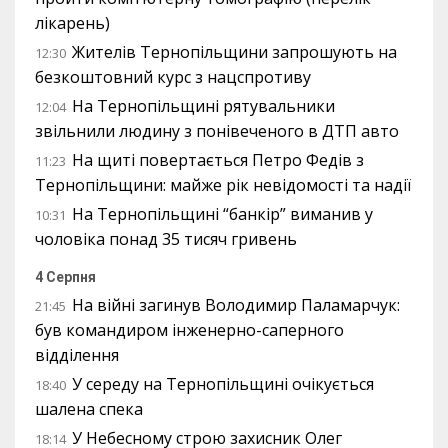
лікарень)
Жителів Тернопільщини запрошують на
12:30
безкоштовний курс з нацспротиву
На Тернопільщині рятувальники
12:04
звільнили людину з понівеченого в ДТП авто
На щиті повертається Петро Федів з
11:23
Тернопільщини: майже рік невідомості та надії
На Тернопільщині “банкір” виманив у
10:31
чоловіка понад 35 тисяч гривень
4 Серпня
На війні загинув Володимир Паламарчук:
21:45
був командиром інженерно-саперного
відділення
У середу на Тернопільщині очікується
18:40
шалена спека
У Небесному строю захисник Олег
18:14