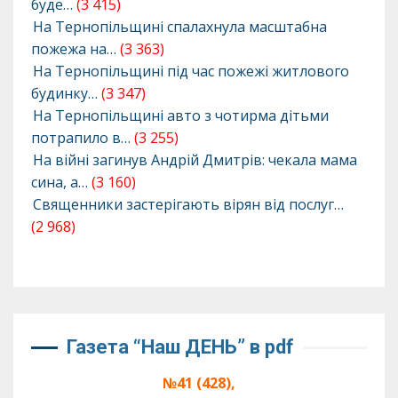
буде…
(3 415)
На Тернопільщині спалахнула масштабна
пожежа на…
(3 363)
На Тернопільщині під час пожежі житлового
будинку…
(3 347)
На Тернопільщині авто з чотирма дітьми
потрапило в…
(3 255)
На війні загинув Андрій Дмитрів: чекала мама
сина, а…
(3 160)
Священники застерігають вірян від послуг…
(2 968)
Газета “Наш ДЕНЬ” в pdf
№41 (428),