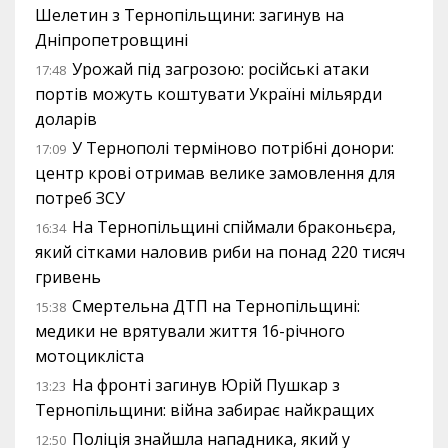
Шелетин з Тернопільщини: загинув на
Дніпропетровщині
Урожай під загрозою: російські атаки
17:48
портів можуть коштувати Україні мільярди
доларів
У Тернополі терміново потрібні донори:
17:09
центр крові отримав велике замовлення для
потреб ЗСУ
На Тернопільщині спіймали браконьєра,
16:34
який сітками наловив риби на понад 220 тисяч
гривень
Смертельна ДТП на Тернопільщині:
15:38
медики не врятували життя 16-річного
мотоцикліста
На фронті загинув Юрій Пушкар з
13:23
Тернопільщини: війна забирає найкращих
Поліція знайшла нападника, який у
12:50