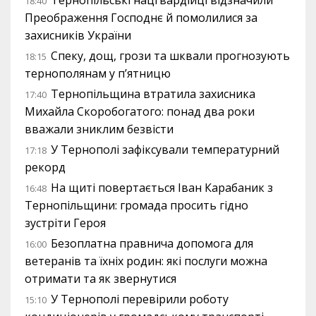
Тернопільські нацгвардійці відзначили
18:40
Преображення Господнє й помолилися за
захисників України
Спеку, дощ, грози та шквали прогнозують
18:15
тернополянам у п’ятницю
Тернопільщина втратила захисника
17:40
Михайла Скоробогатого: понад два роки
вважали зниклим безвісти
У Тернополі зафіксували температурний
17:18
рекорд
На щиті повертається Іван Карабаник з
16:48
Тернопільщини: громада просить гідно
зустріти Героя
Безоплатна правнича допомога для
16:00
ветеранів та їхніх родин: які послуги можна
отримати та як звернутися
У Тернополі перевірили роботу
15:10