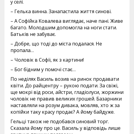
у селі.
– Гелька винна. Занапастила життя синові.
– А Софійка Ковалева виглядає, наче пані. Живе
багато. Молодшим допомогла на ноги стати.
Батьків не забуває.
– Добре, що тоді до міста подалася. Не
пропала…
– Чоловік в Софії, як з картини!
– Бог бідним у помочі стає…
По неділях Василь возив на ринок продавати
квіти. До райцентру – рукою подати. За свіжі,
ще мокрі від роси, айстри, гладіолуси, жоржини
чоловік не правив великих грошей. Базарники
наставляли на розум дивака, мовляв, хто ж за
копійки таку красу продає? А йому байдуже.
Гельці також не подобався синовий торг.
Сказала йому про це. Василь у відповідь лише