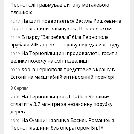
Тернополі травмував дитину металевою
пляшкою
На щиті повертається Василь Ришкевич з
12:17
Тернопільщини: загинув під Покровськом
В парку “Загребелля” біля Тернополя
11:49
зрубали 248 дерев — справу передали до суду
На Тернопільщині продовжують гасити
10:39
велику пожежу на сміттєзвалищі
Хор із Тернополя представив Україну в
09:39
Естонії на масштабній антивоєнній прем’єрі
3 Серпня
На Тернопільщині ДП «Ліси України»
20:01
сплатить 3,7 млн грн за незаконну порубку
дерев
На Сумщині загинув Василь Романюк з
18:02
Тернопільщини: був оператором БпЛА