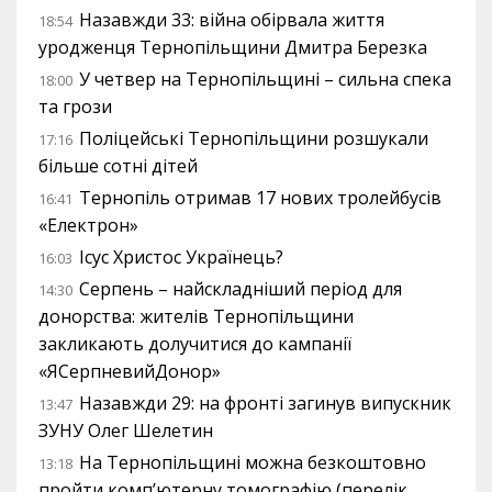
Назавжди 33: війна обірвала життя
18:54
уродженця Тернопільщини Дмитра Березка
У четвер на Тернопільщині – сильна спека
18:00
та грози
Поліцейські Тернопільщини розшукали
17:16
більше сотні дітей
Тернопіль отримав 17 нових тролейбусів
16:41
«Електрон»
Ісус Христос Українець?
16:03
Серпень – найскладніший період для
14:30
донорства: жителів Тернопільщини
закликають долучитися до кампанії
«ЯСерпневийДонор»
Назавжди 29: на фронті загинув випускник
13:47
ЗУНУ Олег Шелетин
На Тернопільщині можна безкоштовно
13:18
пройти комп’ютерну томографію (перелік