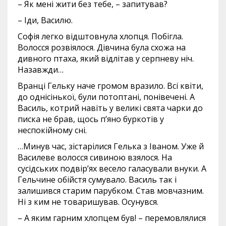
– Як мені жити без тебе, – запитував?
– Іди, Василю.
Софія легко відштовнула хлопця. Побігла.
Волосся розвіялося. Дівчина була схожа на
дивного птаха, який відлітав у серпневу ніч.
Назавжди…
Вранці Гельку наче громом вразило. Всі квіти,
до однісінької, були потоптані, понівечені. А
Василь, котрий навіть у великі свята чарки до
писка не брав, щось п’яно буркотів у
неспокійному сні.
…Минув час, зістарілися Гелька з Іваном. Уже й
Василеве волосся сивиною взялося. На
сусідських подвір’ях весело галасували внуки. А
Гельчине обійстя сумувало. Василь так і
залишився старим парубком. Став мовчазним.
Ні з ким не товаришував. Осунувся.
– А яким гарним хлопцем був! – перемовлялися