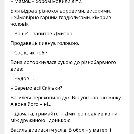
– Мамо!.. – хором мовили діти.
Біля відра з різнокольоровими, високими,
неймовірно гарним гладіолусами, кімарив
чоловік.
– Ваші? – запитав Дмитро.
Продавець кивнув головою.
– Софіє, як тобі?
Вона доторкнулася рукою до різнобарвного
дива:
– Чудові…
– Беремо всі! Скільки?
Василеві перехопило дух. Він упізнав цю жінку.
А вона його – ні…
– Дівчата, тримайте! – Дмитро поділив квіти
між дружиною і донькою.
Василь дивився їм услід. В обох – у матері і