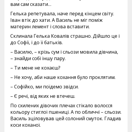
вам сам сказати…
Гелька репетувала, наче перед кінцем світу.
Іван втік до хати. А Василь не міг поміж
материн лемент і слова вставити.
Склинала Гелька Ковалів страшно. Дійшло це і
до Софії, і до її батьків.
– Василю, – крізь сум і сльози мовила дівчина,
– знайди собі іншу пару.
– Ти мене не кохаєш?
– Не хочу, аби наше кохання було проклятим.
– Софійко, ми поїдемо звідси.
– Є речі, від яких не втечеш.
По схилених дівочих плечах стікало волосся
кольору стиглої пшениці. А по обличчі – сльози.
Василь зціловував цей солоний смуток. Гладив
коси коханої.