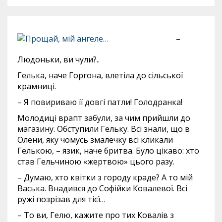
–
Людоньки, ви чули?..
Гелька, наче Горгона, влетіла до сільської
крамниці.
– Я повириваю її довгі патли! Голодранка!
Молодиці врапт забули, за чим прийшли до
магазину. Обступили Гельку. Всі знали, що в
Олени, яку чомусь змалечку всі кликали
Гелькою, – язик, наче бритва. Було цікаво: хто
став Гельчиною «жертвою» цього разу.
– Думаю, хто квітки з городу краде? А то мій
Васька. Внадився до Софійки Ковалевої. Всі
ружі позрізав для тієї…
– То ви, Гелю, кажите про тих Ковалів з