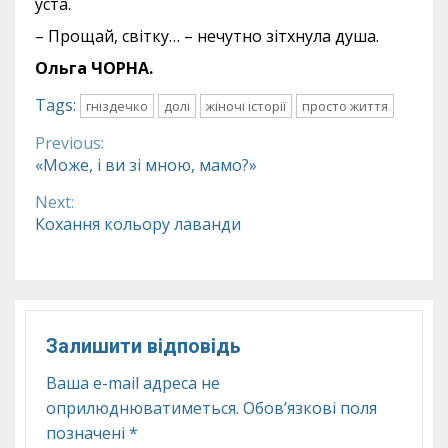
уста.
– Прощай, світку… – нечутно зітхнула душа.
Ольга ЧОРНА.
Tags:
гніздечко
долі
жіночі історії
просто життя
Previous:
Continue
«Може, і ви зі мною, мамо?»
Reading
Next:
Кохання кольору лаванди
Залишити відповідь
Ваша e-mail адреса не
оприлюднюватиметься.
Обов’язкові поля
позначені
*