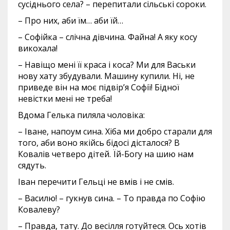
сусіднього села? – перепитали сільські сороки.
– Про них, аби їм… аби їй…
– Софійка – слічна дівчина. Файна! А яку косу
викохала!
– Навіщо мені її краса і коса? Ми для Васьки
нову хату збудували. Машину купили. Ні, не
приведе він на моє підвір’я Софії! Бідної
невістки мені не треба!
Вдома Гелька пиляла чоловіка:
– Іване, напоум сина. Хіба ми добро старали для
того, аби воно якійсь бідосі дісталося? В
Ковалів четверо дітей. Їй-Богу на шию нам
сядуть.
Іван перечити Гельці не вмів і не смів.
– Василю! – гукнув сина. – То правда по Софію
Ковалеву?
– Правда, тату. До весілля готуйтеся. Ось хотів