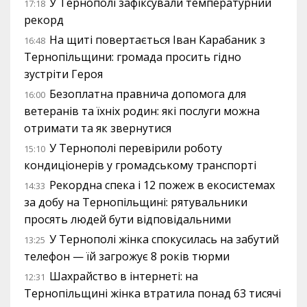
У Тернополі зафіксували температурний
17:18
рекорд
На щиті повертається Іван Карабаник з
16:48
Тернопільщини: громада просить гідно
зустріти Героя
Безоплатна правнича допомога для
16:00
ветеранів та їхніх родин: які послуги можна
отримати та як звернутися
У Тернополі перевірили роботу
15:10
кондиціонерів у громадському транспорті
Рекордна спека і 12 пожеж в екосистемах
14:33
за добу на Тернопільщині: рятувальники
просять людей бути відповідальними
У Тернополі жінка спокусилась на забутий
13:25
телефон — їй загрожує 8 років тюрми
Шахрайство в інтернеті: на
12:31
Тернопільщині жінка втратила понад 63 тисячі