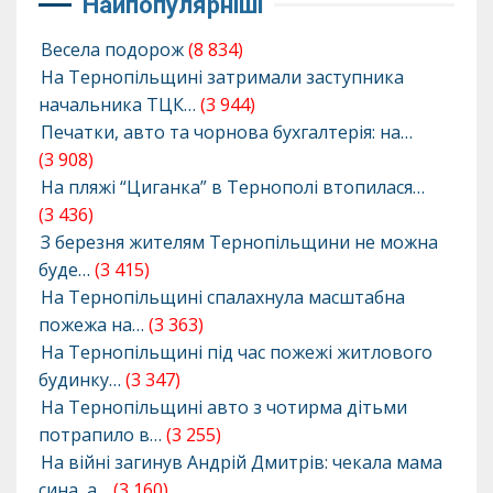
Найпопулярніші
Весела подорож
(8 834)
На Тернопільщині затримали заступника
начальника ТЦК…
(3 944)
Печатки, авто та чорнова бухгалтерія: на…
(3 908)
На пляжі “Циганка” в Тернополі втопилася…
(3 436)
З березня жителям Тернопільщини не можна
буде…
(3 415)
На Тернопільщині спалахнула масштабна
пожежа на…
(3 363)
На Тернопільщині під час пожежі житлового
будинку…
(3 347)
На Тернопільщині авто з чотирма дітьми
потрапило в…
(3 255)
На війні загинув Андрій Дмитрів: чекала мама
сина, а…
(3 160)