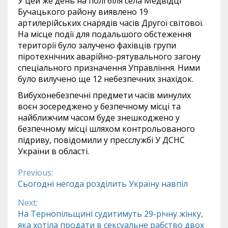
У цей же день на полі біля села Медвідці
Бучацького району виявлено 19
артилерійських снарядів часів Другої світової.
На місце події для подальшого обстеження
території було залучено фахівців групи
піротехнічних аварійно-рятувального загону
спеціального призначення Управління. Ними
було вилучено ще 12 небезпечних знахідок.
Вибухонебезпечні предмети часів минулих
воєн зосереджено у безпечному місці та
найближчим часом буде знешкоджено у
безпечному місці шляхом контрольованого
підриву, повідомили у пресслужбі У ДСНС
України в області.
Previous:
Continue
Сьогодні негода розділить Україну навпіл
Reading
Next:
На Тернопільщині судитимуть 29-річну жінку,
яка хотіла продати в сексуальне рабство двох