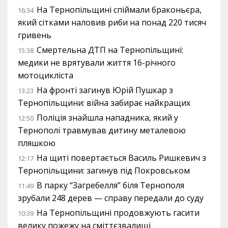
На Тернопільщині спіймали браконьєра,
16:34
який сітками наловив риби на понад 220 тисяч
гривень
Смертельна ДТП на Тернопільщині:
15:38
медики не врятували життя 16-річного
мотоцикліста
На фронті загинув Юрій Пушкар з
13:23
Тернопільщини: війна забирає найкращих
Поліція знайшла нападника, який у
12:50
Тернополі травмував дитину металевою
пляшкою
На щиті повертається Василь Ришкевич з
12:17
Тернопільщини: загинув під Покровськом
В парку “Загребелля” біля Тернополя
11:49
зрубали 248 дерев — справу передали до суду
На Тернопільщині продовжують гасити
10:39
велику пожежу на сміттєзвалищі