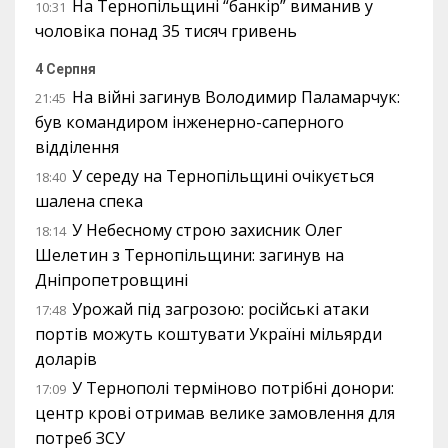
На Тернопільщині “банкір” виманив у
10:31
чоловіка понад 35 тисяч гривень
4 Серпня
На війні загинув Володимир Паламарчук:
21:45
був командиром інженерно-саперного
відділення
У середу на Тернопільщині очікується
18:40
шалена спека
У Небесному строю захисник Олег
18:14
Шелетин з Тернопільщини: загинув на
Дніпропетровщині
Урожай під загрозою: російські атаки
17:48
портів можуть коштувати Україні мільярди
доларів
У Тернополі терміново потрібні донори:
17:09
центр крові отримав велике замовлення для
потреб ЗСУ