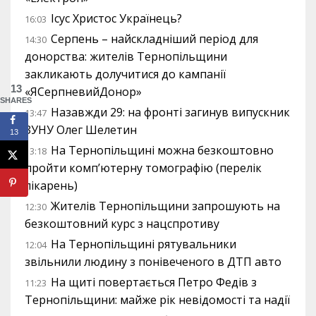
Ісус Христос Українець?
16:03
Серпень – найскладніший період для
14:30
донорства: жителів Тернопільщини
закликають долучитися до кампанії
13
«ЯСерпневийДонор»
SHARES
Назавжди 29: на фронті загинув випускник
13:47
ЗУНУ Олег Шелетин
13
На Тернопільщині можна безкоштовно
13:18
пройти комп’ютерну томографію (перелік
лікарень)
Жителів Тернопільщини запрошують на
12:30
безкоштовний курс з нацспротиву
На Тернопільщині рятувальники
12:04
звільнили людину з понівеченого в ДТП авто
На щиті повертається Петро Федів з
11:23
Тернопільщини: майже рік невідомості та надії