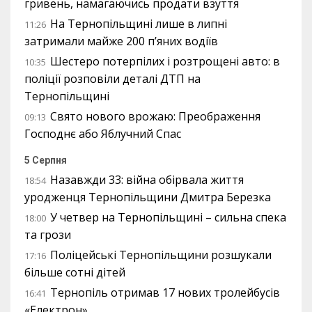
гривень, намагаючись продати взуття
На Тернопільщині лише в липні
11:26
затримали майже 200 п’яних водіїв
Шестеро потерпілих і розтрощені авто: в
10:35
поліції розповіли деталі ДТП на
Тернопільщині
Свято нового врожаю: Преображення
09:13
Господнє або Яблучний Спас
5 Серпня
Назавжди 33: війна обірвала життя
18:54
уродженця Тернопільщини Дмитра Березка
У четвер на Тернопільщині – сильна спека
18:00
та грози
Поліцейські Тернопільщини розшукали
17:16
більше сотні дітей
Тернопіль отримав 17 нових тролейбусів
16:41
«Електрон»