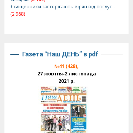
Священники застерігають вірян від послуг…
(2 968)
Газета “Наш ДЕНЬ” в pdf
№41 (428),
27 жовтня-2 листопада
2021 р.