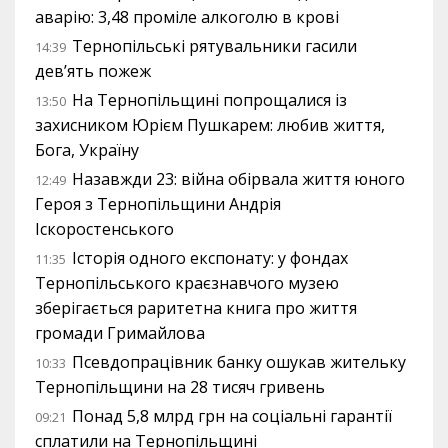
аварію: 3,48 проміле алкоголю в крові
Тернопільські рятувальники гасили
14:39
дев’ять пожеж
На Тернопільщині попрощалися із
13:50
захисником Юрієм Пушкарем: любив життя,
Бога, Україну
Назавжди 23: війна обірвала життя юного
12:49
Героя з Тернопільщини Андрія
Іскоростенського
Історія одного експонату: у фондах
11:35
Тернопільського краєзнавчого музею
зберігається раритетна книга про життя
громади Гримайлова
Псевдопрацівник банку ошукав жительку
10:33
Тернопільщини на 28 тисяч гривень
Понад 5,8 млрд грн на соціальні гарантії
09:21
сплатили на Тернопільщині