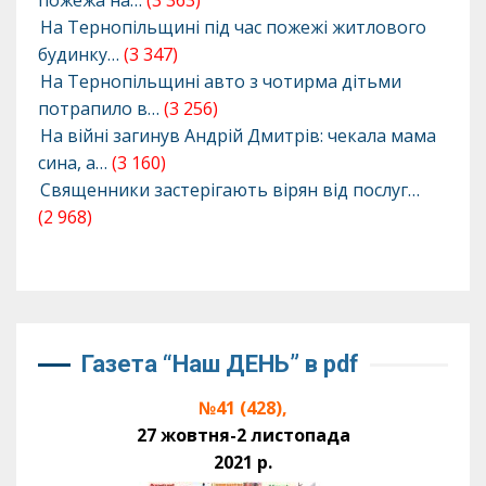
пожежа на…
(3 363)
На Тернопільщині під час пожежі житлового
будинку…
(3 347)
На Тернопільщині авто з чотирма дітьми
потрапило в…
(3 256)
На війні загинув Андрій Дмитрів: чекала мама
сина, а…
(3 160)
Священники застерігають вірян від послуг…
(2 968)
Газета “Наш ДЕНЬ” в pdf
№41 (428),
27 жовтня-2 листопада
2021 р.