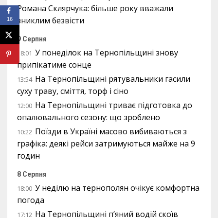
Романа Склярчука: більше року вважали
зниклим безвісти
16
9 Серпня
У понеділок на Тернопільщині знову
18:01
припікатиме сонце
На Тернопільщині рятувальники гасили
13:54
суху траву, сміття, торф і сіно
На Тернопільщині триває підготовка до
12:00
опалювального сезону: що зроблено
Поїзди в Україні масово вибиваються з
10:22
графіка: деякі рейси затримуються майже на 9
годин
8 Серпня
У неділю на тернополян очікує комфортна
18:00
погода
На Тернопільщині п’яний водій скоїв
17:12