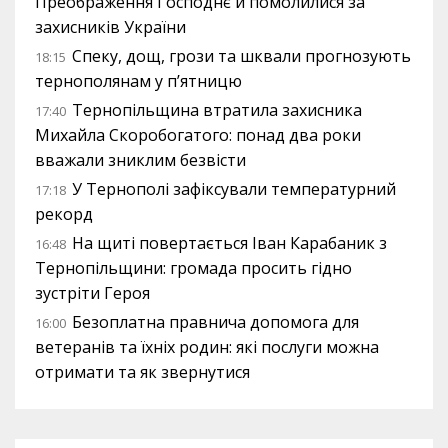
Преображення Господнє й помолилися за
захисників України
Спеку, дощ, грози та шквали прогнозують
18:15
тернополянам у п’ятницю
Тернопільщина втратила захисника
17:40
Михайла Скоробогатого: понад два роки
вважали зниклим безвісти
У Тернополі зафіксували температурний
17:18
рекорд
На щиті повертається Іван Карабаник з
16:48
Тернопільщини: громада просить гідно
зустріти Героя
Безоплатна правнича допомога для
16:00
ветеранів та їхніх родин: які послуги можна
отримати та як звернутися