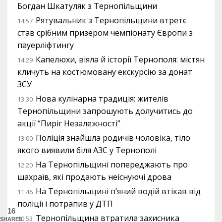
Богдан Шкатуляк з Тернопільщини
Рятувальник з Тернопільщини втретє
14:57
став срібним призером чемпіонату Європи з
пауерліфтингу
Капелюхи, віяла й історії Тернополя: містян
14:29
кличуть на костюмовану екскурсію за донат
ЗСУ
Нова кулінарна традиція: жителів
13:30
Тернопільщини запрошують долучитись до
акції “Пиріг Незалежності”
Поліція знайшла родичів чоловіка, тіло
13:00
якого виявили біля АЗС у Тернополі
На Тернопільщині попереджають про
12:20
шахраїв, які продають неіснуючі дрова
На Тернопільщині п’яний водій втікав від
11:46
поліції і потрапив у ДТП
16
Тернопільщина втратила захисника
10:53
SHARES