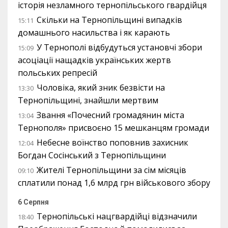
історія незламного тернопільського гвардійця
Скільки на Тернопільщині випадків
15:11
домашнього насильства і як карають
У Тернополі відбудуться установчі збори
15:09
асоціації нащадків українських жертв
польських репресій
Чоловіка, який зник безвісти на
13:30
Тернопільщині, знайшли мертвим
Звання «Почесний громадянин міста
13:04
Тернополя» присвоєно 15 мешканцям громади
Небесне воїнство поповнив захисник
12:04
Богдан Сосінський з Тернопільщини
Жителі Тернопільщини за сім місяців
09:10
сплатили понад 1,6 млрд грн військового збору
6 Серпня
Тернопільські нацгвардійці відзначили
18:40