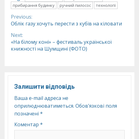
прибирання будинку
ручний пилосос
технології
Previous:
Continue
Облік газу хочуть перести з кубів на кіловати
Reading
Next:
«На білому коні» – фестиваль української
книжності на Шумщині (ФОТО)
Залишити відповідь
Ваша e-mail адреса не
оприлюднюватиметься.
Обов’язкові поля
позначені
*
Коментар
*