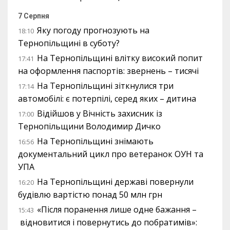
7 Серпня
Яку погоду прогнозують на
18:10
Тернопільщині в суботу?
На Тернопільщині влітку високий попит
17:41
на оформлення паспортів: звернень – тисячі
На Тернопільщині зіткнулися три
17:14
автомобілі: є потерпілі, серед яких – дитина
Відійшов у Вічність захисник із
17:00
Тернопільщини Володимир Дичко
На Тернопільщині знімають
16:56
документальний цикл про ветеранок ОУН та
УПА
На Тернопільщині державі повернули
16:20
будівлю вартістю понад 50 млн грн
«Після поранення лише одне бажання –
15:43
відновитися і повернутись до побратимів»: