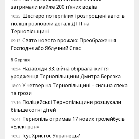
затримали майже 200 п’яних водіїв
Шестеро потерпілих і розтрощені авто: в
10:35
поліції розповіли деталі ДТП на
Тернопільщині
Свято нового врожаю: Преображення
09:13
Господнє або Яблучний Спас
5 Серпня
Назавжди 33: війна обірвала життя
18:54
уродженця Тернопільщини Дмитра Березка
У четвер на Тернопільщині – сильна спека
18:00
та грози
Поліцейські Тернопільщини розшукали
17:16
більше сотні дітей
Тернопіль отримав 17 нових тролейбусів
16:41
«Електрон»
Ісус Христос Українець?
16:03