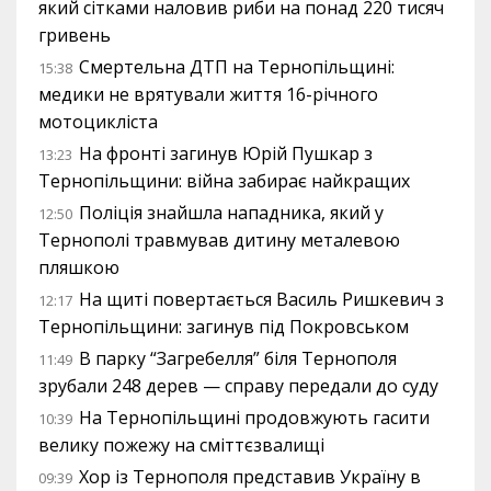
який сітками наловив риби на понад 220 тисяч
гривень
Смертельна ДТП на Тернопільщині:
15:38
медики не врятували життя 16-річного
мотоцикліста
На фронті загинув Юрій Пушкар з
13:23
Тернопільщини: війна забирає найкращих
Поліція знайшла нападника, який у
12:50
Тернополі травмував дитину металевою
пляшкою
На щиті повертається Василь Ришкевич з
12:17
Тернопільщини: загинув під Покровськом
В парку “Загребелля” біля Тернополя
11:49
зрубали 248 дерев — справу передали до суду
На Тернопільщині продовжують гасити
10:39
велику пожежу на сміттєзвалищі
Хор із Тернополя представив Україну в
09:39