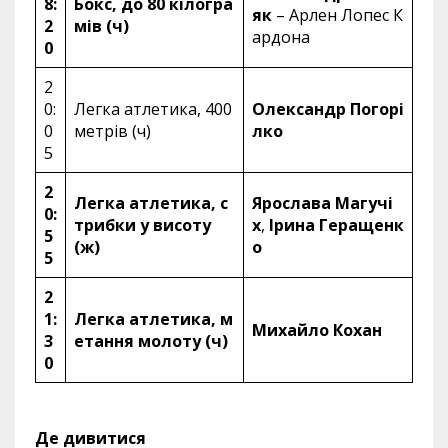
8:
Бокс, до 80 кілогра
як
– Арлен Лопес К
2
мів (ч)
ардона
0
2
0:
Легка атлетика, 400
Олександр Погорі
0
метрів (ч)
лко
5
2
Легка атлетика, с
Ярослава Магучі
0:
трибки у висоту
х
,
Ірина Геращенк
5
(ж)
о
5
2
1:
Легка атлетика, м
Михайло Кохан
3
етання молоту (ч)
0
Де дивитися