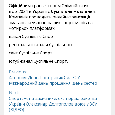
Офіційним транслятором Олімпійських
ігор-2024 в Україні є
Суспільне мовлення
.
Компанія проводить онлайн-трансляції
змагань за участю наших спортсменів на
чотирьох платформах:
канал Суспільне Спорт
регіональні канали Суспільного
сайт Суспільне Спорт
ютуб-канал Суспільне Спорт.
Previous:
Continue
4 серпня: День Повітряних Сил ЗСУ,
Міжнародний день прощення, День сестер
Reading
Next:
Спортсмени-захисники: екс-перша ракетка
України Олександр Долгополов воює у ЗСУ
(ВІДЕО)