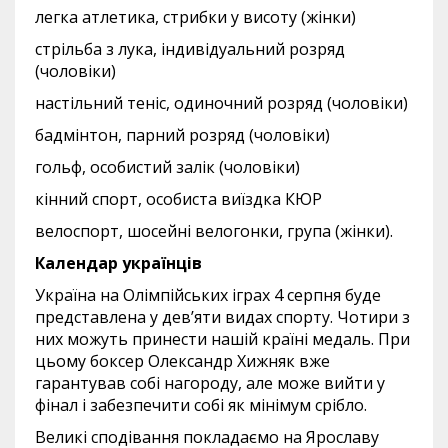
легка атлетика, стрибки у висоту (жінки)
стрільба з лука, індивідуальний розряд
(чоловіки)
настільний теніс, одиночний розряд (чоловіки)
бадмінтон, парний розряд (чоловіки)
гольф, особистий залік (чоловіки)
кінний спорт, особиста виїздка КЮР
велоспорт, шосейні велогонки, група (жінки).
Календар українців
Україна на Олімпійських іграх 4 серпня буде
представлена у дев’яти видах спорту. Чотири з
них можуть принести нашій країні медаль. При
цьому боксер Олександр Хижняк вже
гарантував собі нагороду, але може вийти у
фінал і забезпечити собі як мінімум срібло.
Великі сподівання покладаємо на Ярославу