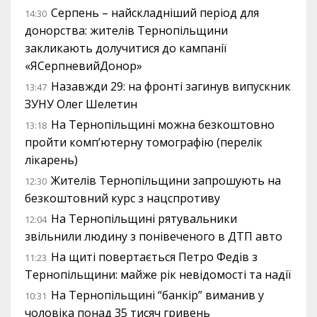
Серпень – найскладніший період для
14:30
донорства: жителів Тернопільщини
закликають долучитися до кампанії
«ЯСерпневийДонор»
Назавжди 29: на фронті загинув випускник
13:47
ЗУНУ Олег Шелетин
На Тернопільщині можна безкоштовно
13:18
пройти комп’ютерну томографію (перелік
лікарень)
Жителів Тернопільщини запрошують на
12:30
безкоштовний курс з нацспротиву
На Тернопільщині рятувальники
12:04
звільнили людину з понівеченого в ДТП авто
На щиті повертається Петро Федів з
11:23
Тернопільщини: майже рік невідомості та надії
На Тернопільщині “банкір” виманив у
10:31
чоловіка понад 35 тисяч гривень