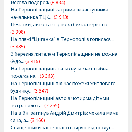
Весела подорож
(8 834)
На Тернопільщині затримали заступника
начальника ТЦК…
(3 943)
Печатки, авто та чорнова бухгалтерія: на…
(3 908)
На пляжі “Циганка” в Тернополі втопилася…
(3 435)
З березня жителям Тернопільщини не можна
буде…
(3 415)
На Тернопільщині спалахнула масштабна
пожежа на…
(3 363)
На Тернопільщині під час пожежі житлового
будинку…
(3 347)
На Тернопільщині авто з чотирма дітьми
потрапило в…
(3 255)
На війні загинув Андрій Дмитрів: чекала мама
сина, а…
(3 160)
Священники застерігають вірян від послуг…