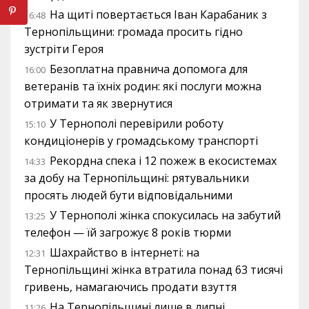
На щиті повертається Іван Карабаник з
16:48
Тернопільщини: громада просить гідно
зустріти Героя
Безоплатна правнича допомога для
16:00
ветеранів та їхніх родин: які послуги можна
отримати та як звернутися
У Тернополі перевірили роботу
15:10
кондиціонерів у громадському транспорті
Рекордна спека і 12 пожеж в екосистемах
14:33
за добу на Тернопільщині: рятувальники
просять людей бути відповідальними
У Тернополі жінка спокусилась на забутий
13:25
телефон — їй загрожує 8 років тюрми
Шахрайство в інтернеті: на
12:31
Тернопільщині жінка втратила понад 63 тисячі
гривень, намагаючись продати взуття
На Тернопільщині лише в липні
11:26