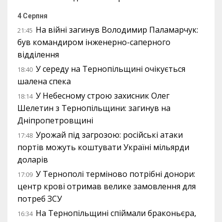
4 Серпня
На війні загинув Володимир Паламарчук:
21:45
був командиром інженерно-саперного
відділення
У середу на Тернопільщині очікується
18:40
шалена спека
У Небесному строю захисник Олег
18:14
Шелетин з Тернопільщини: загинув на
Дніпропетровщині
Урожай під загрозою: російські атаки
17:48
портів можуть коштувати Україні мільярди
доларів
У Тернополі терміново потрібні донори:
17:09
центр крові отримав велике замовлення для
потреб ЗСУ
На Тернопільщині спіймали браконьєра,
16:34