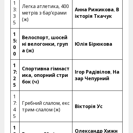
1
Легка атлетика, 400
3:
Анна Рижикова
,
В
метрів з бар’єрами
3
ікторія Ткачук
(ж)
5
1
Велоспорт, шосей
5:
ні велогонки, груп
Юлія Бірюкова
0
а (ж)
0
1
Спортивна гімнаст
7:
Ігор Радівілов
,
На
ика, опорний стри
2
зар Чепурний
бок (ч)
5
1
7:
Гребний слалом, екс
Вікторія Ус
4
трим-слалом (ж)
5
1
Олександр Хижн