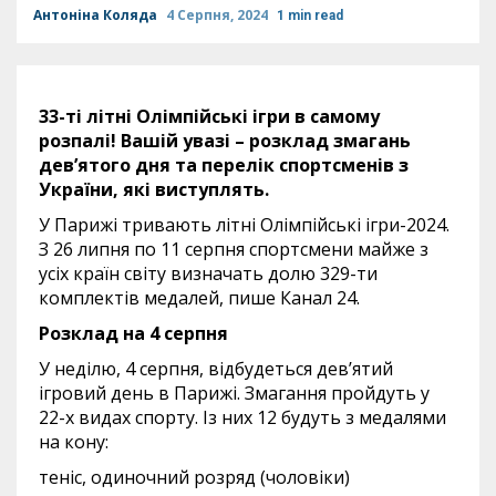
Антоніна Коляда
4 Серпня, 2024
1 min read
33-ті літні Олімпійські ігри в самому
розпалі! Вашій увазі – розклад змагань
дев’ятого дня та перелік спортсменів з
України, які виступлять.
У Парижі тривають літні Олімпійські ігри-2024.
З 26 липня по 11 серпня спортсмени майже з
усіх країн світу визначать долю 329-ти
комплектів медалей, пише Канал 24.
Розклад на 4 серпня
У неділю, 4 серпня, відбудеться дев’ятий
ігровий день в Парижі. Змагання пройдуть у
22-х видах спорту. Із них 12 будуть з медалями
на кону:
теніс, одиночний розряд (чоловіки)