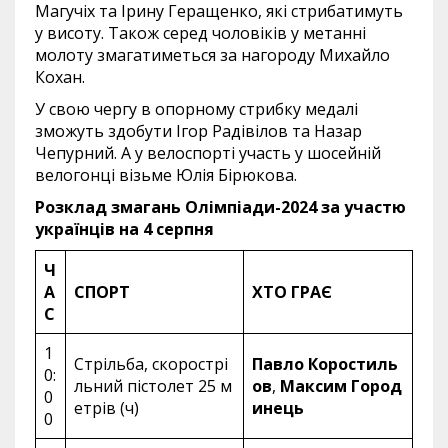
Магучіх та Ірину Геращенко, які стрибатимуть
у висоту. Також серед чоловіків у метанні
молоту змагатиметься за нагороду Михайло
Кохан.
У свою чергу в опорному стрибку медалі
зможуть здобути Ігор Радівілов та Назар
Чепурний. А у велоспорті участь у шосейній
велогонці візьме Юлія Бірюкова.
Розклад змагань Олімпіади-2024 за участю
українців на 4 серпня
Ч
А
СПОРТ
ХТО ГРАЄ
С
1
Стрільба, скорострі
Павло Коростиль
0:
льний пістолет 25 м
ов
,
Максим Город
0
етрів (ч)
инець
0