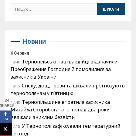
Пошук:
Новини
6 Серпня
Тернопільські нацгвардійці відзначили
18:40
Преображення Господнє й помолилися за
захисників України
Спеку, дощ, грози та шквали прогнозують
18:15
тернополянам у п’ятницю
24
Тернопільщина втратила захисника
17:40
SHARES
Михайла Скоробогатого: понад два роки
вважали зниклим безвісти
24
У Тернополі зафіксували температурний
17:18
рекорд