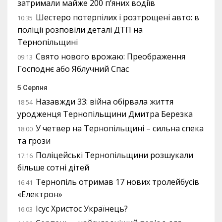
затримали майже 200 п’яних водіїв
Шестеро потерпілих і розтрощені авто: в
10:35
поліції розповіли деталі ДТП на
Тернопільщині
Свято нового врожаю: Преображення
09:13
Господнє або Яблучний Спас
5 Серпня
Назавжди 33: війна обірвала життя
18:54
уродженця Тернопільщини Дмитра Березка
У четвер на Тернопільщині – сильна спека
18:00
та грози
Поліцейські Тернопільщини розшукали
17:16
більше сотні дітей
Тернопіль отримав 17 нових тролейбусів
16:41
«Електрон»
Ісус Христос Українець?
16:03