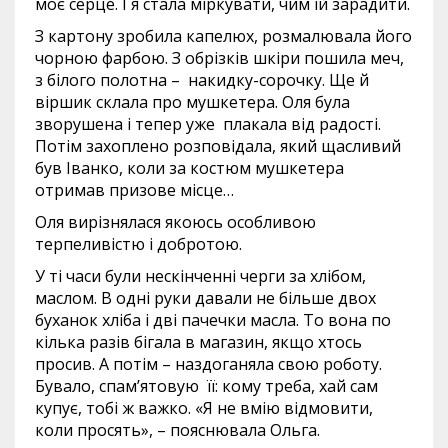
моє серце. І я стала міркувати, чим їй зарадити.
З картону зробила капелюх, розмалювала його
чорною фарбою. З обрізків шкіри пошила меч,
з білого полотна – накидку-сорочку. Ще й
віршик склала про мушкетера. Оля була
зворушена і тепер уже плакала від радості.
Потім захоплено розповідала, який щасливий
був Іванко, коли за костюм мушкетера
отримав призове місце…
Оля вирізнялася якоюсь особливою
терпеливістю і добротою.
У ті часи були нескінченні черги за хлібом,
маслом. В одні руки давали не більше двох
буханок хліба і дві пачечки масла. То вона по
кілька разів бігала в магазин, якщо хтось
просив. А потім – наздоганяла свою роботу.
Бувало, спам’ятовую її: кому треба, хай сам
купує, тобі ж важко. «Я не вмію відмовити,
коли просять», – пояснювала Ольга.