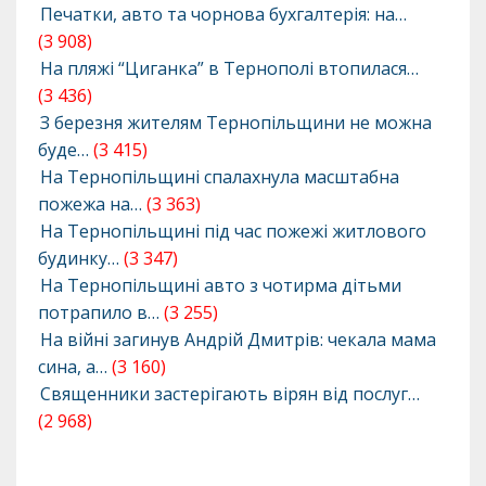
Печатки, авто та чорнова бухгалтерія: на…
(3 908)
На пляжі “Циганка” в Тернополі втопилася…
(3 436)
З березня жителям Тернопільщини не можна
буде…
(3 415)
На Тернопільщині спалахнула масштабна
пожежа на…
(3 363)
На Тернопільщині під час пожежі житлового
будинку…
(3 347)
На Тернопільщині авто з чотирма дітьми
потрапило в…
(3 255)
На війні загинув Андрій Дмитрів: чекала мама
сина, а…
(3 160)
Священники застерігають вірян від послуг…
(2 968)