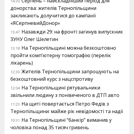
Серпень – найскладніший період для
14:30
донорства: жителів Тернопільщини
закликають долучитися до кампанії
«ЯСерпневийДонор»
Назавжди 29: на фронті загинув випускник
13:47
ЗУНУ Олег Шелетин
На Тернопільщині можна безкоштовно
13:18
пройти комп’ютерну томографію (перелік
лікарень)
Жителів Тернопільщини запрошують на
12:30
безкоштовний курс з нацспротиву
На Тернопільщині рятувальники
12:04
звільнили людину з понівеченого в ДТП авто
На щиті повертається Петро Федів з
11:23
Тернопільщини: майже рік невідомості та надії
На Тернопільщині “банкір” виманив у
10:31
чоловіка понад 35 тисяч гривень