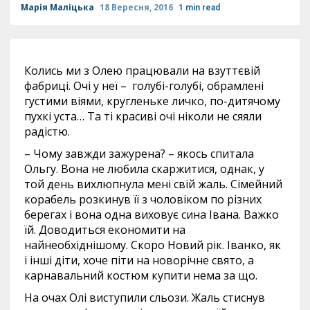
Марія Маліцька
18 Вересня, 2016
1 min read
Колись ми з Олею працювали на взуттєвій
фабриці. Очі у неї – голубі-голубі, обрамлені
густими віями, кругленьке личко, по-дитячому
пухкі уста… Та ті красиві очі ніколи не сяяли
радістю.
– Чому завжди зажурена? – якось спитала
Ольгу. Вона не любила скаржитися, однак, у
той день вихлюпнула мені свій жаль. Сімейний
корабель розкинув її з чоловіком по різних
берегах і вона одна виховує сина Івана. Важко
їй. Доводиться економити на
найнеобхіднішому. Скоро Новий рік. Іванко, як
і інші діти, хоче піти на новорічне свято, а
карнавальний костюм купити нема за що.
На очах Олі виступили сльози. Жаль стиснув