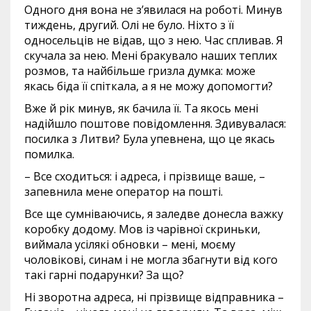
Одного дня вона не з’явилася на роботі. Минув
тиждень, другий. Олі не було. Ніхто з її
односельців не відав, що з нею. Час спливав. Я
скучала за нею. Мені бракувало наших теплих
розмов, та найбільше гризла думка: може
якась біда її спіткала, а я не можу допомогти?
Вже й рік минув, як бачила її. Та якось мені
надійшло поштове повідомлення. Здивувалася:
посилка з Литви? Була упевнена, що це якась
помилка.
– Все сходиться: і адреса, і прізвище ваше, –
запевнила мене оператор на пошті.
Все ще сумніваючись, я заледве донесла важку
коробку додому. Мов із чарівної скриньки,
виймала усілякі обновки – мені, моєму
чоловікові, синам і не могла збагнути від кого
такі гарні подарунки? За що?
Ні зворотна адреса, ні прізвище відправника –