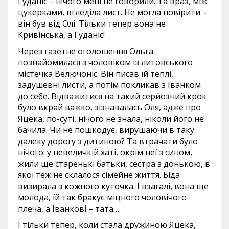
Гуданіс – нічого мені не говорили. Та враз, між
цукерками, вгледіла лист. Не могла повірити –
він був від Олі. Тільки тепер вона не
Кривінська, а Гуданіс!
Через газетне оголошення Ольга
познайомилася з чоловіком із литовського
містечка Велючоніс. Він писав їй теплі,
задушевні листи, а потім покликав з Іванком
до себе. Відважитися на такий серйозний крок
було вкрай важко, зізнавалась Оля, адже про
Яцека, по-суті, нічого не знала, ніколи його не
бачила. Чи не пошкодує, вирушаючи в таку
далеку дорогу з дитиною? Та втрачати було
нічого: у невеличкій хаті, окрім неї з сином,
жили ще старенькі батьки, сестра з донькою, в
якої теж не склалося сімейне життя. Біда
визирала з кожного куточка. І взагалі, вона ще
молода, їй так бракує міцного чоловічого
плеча, а Іванкові – тата…
І тільки тепер, коли стала дружиною Яцека,