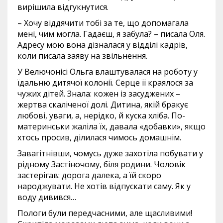
вирішила відгукнутися.
– Хочу віддячити тобі за те, що допомагала
мені, чим могла. Гадаєш, я забула? – писала Оля.
Адресу мою вона дізналася у відділі кадрів,
коли писала заяву на звільнення.
У Велючонісі Ольга влаштувалася на роботу у
їдальню дитячої колонії. Серце її краялося за
чужих дітей. Знала: кожен із засуджених –
жертва скаліченої долі. Дитина, якій бракує
любові, уваги, а, нерідко, й куска хліба. По-
материнськи жаліла їх, давала «добавки», якщо
хтось просив, ділилася чимось домашнім.
Завагітнівши, чомусь дуже захотіла побувати у
рідному Застіночому, біля родини. Чоловік
застерігав: дорога далека, а їй скоро
народжувати. Не хотів відпускати саму. Як у
воду дивився…
Пологи були передчасними, але щасливими!