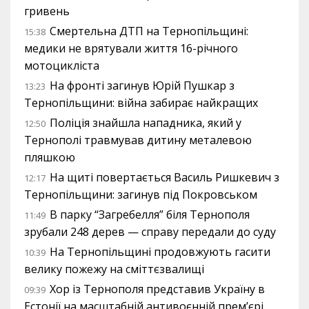
гривень
Смертельна ДТП на Тернопільщині:
15:38
медики не врятували життя 16-річного
мотоцикліста
На фронті загинув Юрій Пушкар з
13:23
Тернопільщини: війна забирає найкращих
Поліція знайшла нападника, який у
12:50
Тернополі травмував дитину металевою
пляшкою
На щиті повертається Василь Ришкевич з
12:17
Тернопільщини: загинув під Покровськом
В парку “Загребелля” біля Тернополя
11:49
зрубали 248 дерев — справу передали до суду
На Тернопільщині продовжують гасити
10:39
велику пожежу на сміттєзвалищі
Хор із Тернополя представив Україну в
09:39
Естонії на масштабній антивоєнній прем’єрі