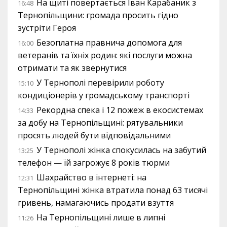
На щиті повертається Іван Карабаник з
16:48
Тернопільщини: громада просить гідно
зустріти Героя
Безоплатна правнича допомога для
16:00
ветеранів та їхніх родин: які послуги можна
отримати та як звернутися
У Тернополі перевірили роботу
15:10
кондиціонерів у громадському транспорті
Рекордна спека і 12 пожеж в екосистемах
14:33
за добу на Тернопільщині: рятувальники
просять людей бути відповідальними
У Тернополі жінка спокусилась на забутий
13:25
телефон — їй загрожує 8 років тюрми
Шахрайство в інтернеті: на
12:31
Тернопільщині жінка втратила понад 63 тисячі
гривень, намагаючись продати взуття
На Тернопільщині лише в липні
11:26