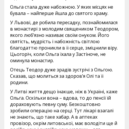
Ольга стала дуже набожною. У яких місцях не
бувала – найперше йшла до святого храму.
У Львові, де робила пересадку, познайомилася
в монастирі з молодим священиком Теодором,
якого люб’язно називає своїм онуком. Його
святість, мудрість і набожність світлою
благодаттю проникли в її серце, зміцнили віру.
Цьогоріч, коли Ольга їхала у Застіноче, не
оминула монастир.
Отець Теодор дуже зрадів зустрічі з Ольгою.
Сказав, що молиться за здоров’я Олі та її
родини.
У Литві життя дещо інакше, ніж в Україні, каже
Ольга. Оскільки вона – вдова, то до пенсії їй
дораховують певну суму. Безкоштовно
зробили операцію на серці. Тут лікарі взагалі
не знають, що таке хабар. А в аптеках
провізор, окрім литовської, має володіти ще й