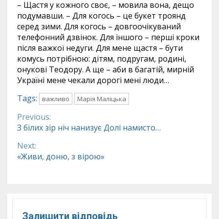
– Щастя у кожного своє, – мовила вона, дещо
подумавши. – Для когось – це букет троянд
серед зими. Для когось – довго­очікуваний
телефонний дзвінок. Для іншого – перші кроки
після важкої недуги. Для мене щастя – бути
комусь потрібною: дітям, подругам, родині,
онукові Теодору. А ще – аби в багатій, мирній
Україні мене чекали дорогі мені люди…
Tags:
важливо
Марія Маліцька
Previous:
Continue
З білих зір ніч нанизує Долі намисто…
Reading
Next:
«Живи, доню, з вірою»
Залишити відповідь