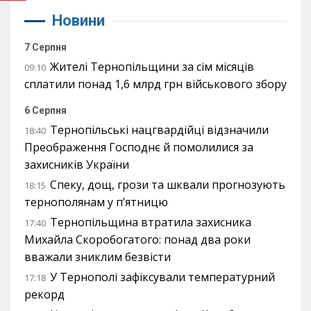
Новини
7 Серпня
Жителі Тернопільщини за сім місяців
09:10
сплатили понад 1,6 млрд грн військового збору
6 Серпня
Тернопільські нацгвардійці відзначили
18:40
Преображення Господнє й помолилися за
захисників України
Спеку, дощ, грози та шквали прогнозують
18:15
тернополянам у п’ятницю
Тернопільщина втратила захисника
17:40
Михайла Скоробогатого: понад два роки
вважали зниклим безвісти
У Тернополі зафіксували температурний
17:18
рекорд