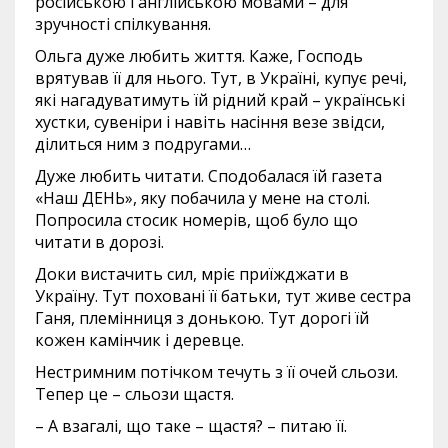
російською і англійською мовами – для
зручності спілкування.
Ольга дуже любить життя. Каже, Господь
врятував її для нього. Тут, в Україні, купує речі,
які нагадуватимуть їй рідний край – українські
хустки, сувеніри і навіть насіння везе звідси,
ділиться ним з подругами…
Дуже любить читати. Сподобалася їй газета
«Наш ДЕНЬ», яку побачила у мене на столі.
Попросила стосик номерів, щоб було що
читати в дорозі.
Доки вистачить сил, мріє приїжджати в
Україну. Тут поховані її батьки, тут живе сестра
Ганя, племінниця з донькою. Тут дорогі їй
кожен камінчик і деревце.
Нестримним потічком течуть з її очей сльози.
Тепер це – сльози щастя.
– А взагалі, що таке – щастя? – питаю її.