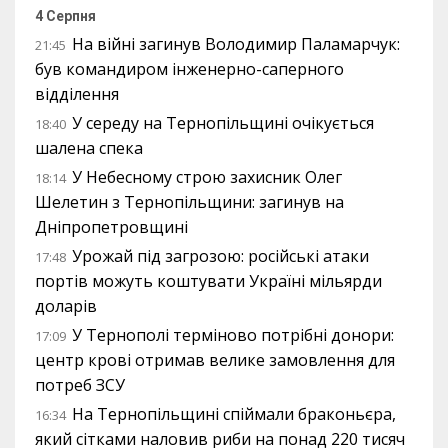
4 Серпня
На війні загинув Володимир Паламарчук:
21:45
був командиром інженерно-саперного
відділення
У середу на Тернопільщині очікується
18:40
шалена спека
У Небесному строю захисник Олег
18:14
Шелетин з Тернопільщини: загинув на
Дніпропетровщині
Урожай під загрозою: російські атаки
17:48
портів можуть коштувати Україні мільярди
доларів
У Тернополі терміново потрібні донори:
17:09
центр крові отримав велике замовлення для
потреб ЗСУ
На Тернопільщині спіймали браконьєра,
16:34
який сітками наловив риби на понад 220 тисяч