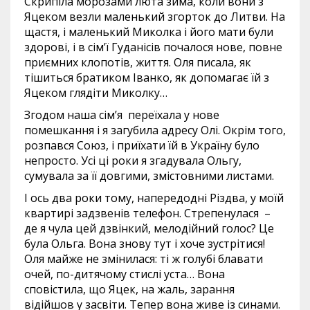
Скрипіла морозами люта зима, коли вони з
Яцеком везли маленький згорток до Литви. На
щастя, і маленький Миколка і його мати були
здорові, і в сім’ї Гуданісів почалося нове, повне
приємних клопотів, життя. Оля писала, як
тішиться братиком Іванко, як допомагає їй з
Яцеком глядіти Миколку…
Згодом наша сім’я переїхала у нове
помешкання і я загубила адресу Олі. Окрім того,
розпався Союз, і приїхати їй в Україну було
непросто. Усі ці роки я згадувала Ольгу,
сумувала за її довгими, змістовними листами.
І ось два роки тому, напередодні Різдва, у моїй
квартирі задзвенів телефон. Стрепенулася –
де я чула цей дзвінкий, мелодійний голос? Це
була Ольга. Вона знову тут і хоче зустрітися!
Оля майже не змінилася: ті ж голубі блавати
очей, по-дитячому стислі уста… Вона
сповістила, що Яцек, на жаль, зарання
відійшов у засвіти. Тепер вона живе із синами.