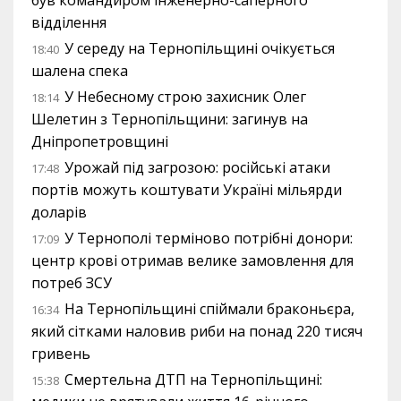
відділення
У середу на Тернопільщині очікується
18:40
шалена спека
У Небесному строю захисник Олег
18:14
Шелетин з Тернопільщини: загинув на
Дніпропетровщині
Урожай під загрозою: російські атаки
17:48
портів можуть коштувати Україні мільярди
доларів
У Тернополі терміново потрібні донори:
17:09
центр крові отримав велике замовлення для
потреб ЗСУ
На Тернопільщині спіймали браконьєра,
16:34
який сітками наловив риби на понад 220 тисяч
гривень
Смертельна ДТП на Тернопільщині:
15:38