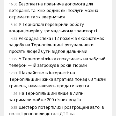
Безоплатна правнича допомога для
16:00
ветеранів та їхніх родин: які послуги можна
отримати та як звернутися
У Тернополі перевірили роботу
15:10
кондиціонерів у громадському транспорті
Рекордна спека і 12 пожеж в екосистемах
14:33
за добу на Тернопільщині: рятувальники
просять людей бути відповідальними
У Тернополі жінка спокусилась на забутий
13:25
телефон — їй загрожує 8 років тюрми
Шахрайство в інтернеті: на
12:31
Тернопільщині жінка втратила понад 63 тисячі
гривень, намагаючись продати взуття
На Тернопільщині лише в липні
11:26
затримали майже 200 п’яних водіїв
Шестеро потерпілих і розтрощені авто: в
10:35
поліції розповіли деталі ДТП на