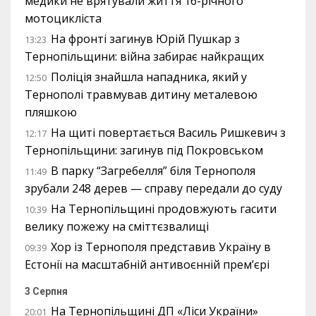
медики не врятували життя 16-річного
мотоцикліста
На фронті загинув Юрій Пушкар з
13:23
Тернопільщини: війна забирає найкращих
Поліція знайшла нападника, який у
12:50
Тернополі травмував дитину металевою
пляшкою
На щиті повертається Василь Ришкевич з
12:17
Тернопільщини: загинув під Покровськом
В парку “Загребелля” біля Тернополя
11:49
зрубали 248 дерев — справу передали до суду
На Тернопільщині продовжують гасити
10:39
велику пожежу на сміттєзвалищі
Хор із Тернополя представив Україну в
09:39
Естонії на масштабній антивоєнній прем’єрі
3 Серпня
На Тернопільщині ДП «Ліси України»
20:01