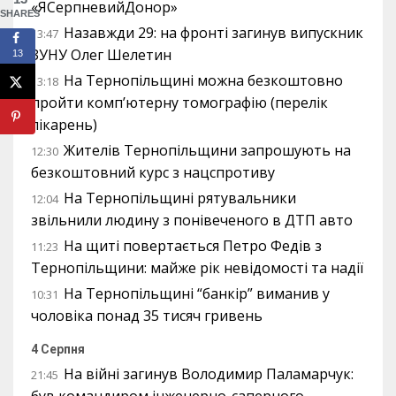
«ЯСерпневийДонор»
SHARES
Назавжди 29: на фронті загинув випускник
13:47
ЗУНУ Олег Шелетин
13
На Тернопільщині можна безкоштовно
13:18
пройти комп’ютерну томографію (перелік
лікарень)
Жителів Тернопільщини запрошують на
12:30
безкоштовний курс з нацспротиву
На Тернопільщині рятувальники
12:04
звільнили людину з понівеченого в ДТП авто
На щиті повертається Петро Федів з
11:23
Тернопільщини: майже рік невідомості та надії
На Тернопільщині “банкір” виманив у
10:31
чоловіка понад 35 тисяч гривень
4 Серпня
На війні загинув Володимир Паламарчук:
21:45
був командиром інженерно-саперного