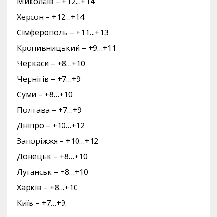
Миколаїв – +12…+14
Херсон – +12…+14
Сімферополь – +11…+13
Кропивницький – +9…+11
Черкаси – +8…+10
Чернігів – +7…+9
Суми – +8…+10
Полтава – +7…+9
Дніпро – +10…+12
Запоріжжя – +10…+12
Донецьк – +8…+10
Луганськ – +8…+10
Харків – +8…+10
Київ – +7…+9.