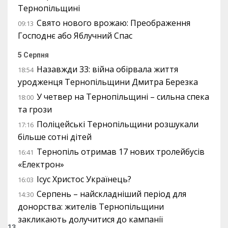
Тернопільщині
Свято нового врожаю: Преображення
09:13
Господнє або Яблучний Спас
5 Серпня
Назавжди 33: війна обірвала життя
18:54
уродженця Тернопільщини Дмитра Березка
У четвер на Тернопільщині – сильна спека
18:00
та грози
Поліцейські Тернопільщини розшукали
17:16
більше сотні дітей
Тернопіль отримав 17 нових тролейбусів
16:41
«Електрон»
Ісус Христос Українець?
16:03
Серпень – найскладніший період для
14:30
донорства: жителів Тернопільщини
закликають долучитися до кампанії
13