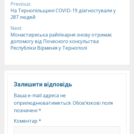
Previous:
Continue
На Тернопільщині COVID-19 діагностували у
287 людей
Reading
Next:
Монастириська райлікарня знову отримає
допомогу від Почесного консульства
Республіки Вірменія у Тернополі
Залишити відповідь
Ваша e-mail адреса не
оприлюднюватиметься.
Обов’язкові поля
позначені
*
Коментар
*