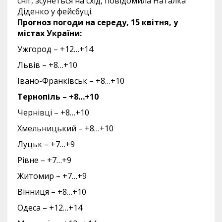
сніг, зсунеться на схід, повідомила Наталка
Діденко у фейсбуці.
Прогноз погоди на середу, 15 квітня, у
містах України:
Ужгород – +12…+14
Львів – +8…+10
Івано-Франківськ – +8…+10
Тернопіль – +8…+10
Чернівці – +8…+10
Хмельницький – +8…+10
Луцьк – +7…+9
Рівне – +7…+9
Житомир – +7…+9
Вінниця – +8…+10
Одеса – +12…+14