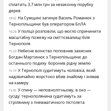
сплатить 3,7 млн грн за незаконну порубку
дерев
На Сумщині загинув Василь Романюк з
18:02
Тернопільщини: був оператором БпЛА
У поліції розповіли, що могло спричинити
16:28
масштабну пожежу на сміттєзвалищі біля
Тернополя
Небесне воїнство поповнив захисник
15:29
Богдан Мартинюк з Тернопільщини: до
останнього подиху боронив рідну землю
У Тернополі судитимуть чоловіка, який
15:19
надзвичайно жорстоко вбив знайому і знімав
на камеру
У спину — неповнолітньому, в око —
13:45
сусіду: тернополянина судитимуть за
стрілянину з пневматичного пістолета