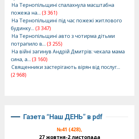
На Тернопільщині спалахнула масштабна
пожежа на…
(3 361)
На Тернопільщині під час пожежі житлового
будинку…
(3 347)
На Тернопільщині авто з чотирма дітьми
потрапило в…
(3 255)
На війні загинув Андрій Дмитрів: чекала мама
сина, а…
(3 160)
Священники застерігають вірян від послуг…
(2 968)
Газета “Наш ДЕНЬ” в pdf
№41 (428),
27 жовтня-2 листопада