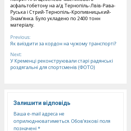
асфальтобетону на а/д Тернопіль-Лвів-Рава-
Руська і Стрий-Тернопіль-Кропивницький-
Знам’янка. Було укладено по 2400 тонн
матеріалу.
Previous:
Continue
Як виїздити за кордон на чужому транспорті?
Reading
Next:
У Кременці реконструювали старі радянські
роздягальні для спортсменів (ФОТО)
Залишити відповідь
Ваша e-mail адреса не
оприлюднюватиметься.
Обов’язкові поля
позначені
*