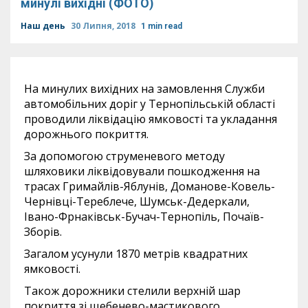
минулі вихідні (ФОТО)
Наш день
30 Липня, 2018
1 min read
На минулих вихідних на замовлення Служби
автомобільних доріг у Тернопільській області
проводили ліквідацію ямковості та укладання
дорожнього покриття.
За допомогою струменевого методу
шляховики ліквідовували пошкодження на
трасах Гримайлів-Яблунів, Доманове-Ковель-
Чернівці-Тереблече, Шумськ-Дедеркали,
Івано-Фрнаківськ-Бучач-Тернопіль, Почаїв-
Зборів.
Загалом усунули 1870 метрів квадратних
ямковості.
Також дорожники стелили верхній шар
покриття зі щебенево-мастикового