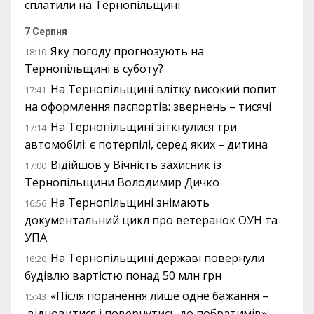
сплатили на Тернопільщині
7 Серпня
Яку погоду прогнозують на
18:10
Тернопільщині в суботу?
На Тернопільщині влітку високий попит
17:41
на оформлення паспортів: звернень – тисячі
На Тернопільщині зіткнулися три
17:14
автомобілі: є потерпілі, серед яких – дитина
Відійшов у Вічність захисник із
17:00
Тернопільщини Володимир Дичко
На Тернопільщині знімають
16:56
документальний цикл про ветеранок ОУН та
УПА
На Тернопільщині державі повернули
16:20
будівлю вартістю понад 50 млн грн
«Після поранення лише одне бажання –
15:43
відновитися і повернутись до побратимів»: