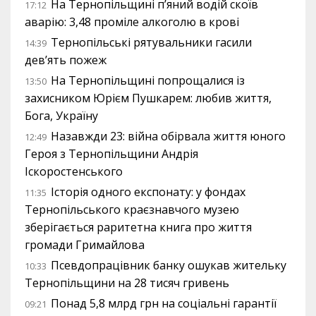
На Тернопільщині п’яний водій скоїв
17:12
аварію: 3,48 проміле алкоголю в крові
Тернопільські рятувальники гасили
14:39
дев’ять пожеж
На Тернопільщині попрощалися із
13:50
захисником Юрієм Пушкарем: любив життя,
Бога, Україну
Назавжди 23: війна обірвала життя юного
12:49
Героя з Тернопільщини Андрія
Іскоростенського
Історія одного експонату: у фондах
11:35
Тернопільського краєзнавчого музею
зберігається раритетна книга про життя
громади Гримайлова
Псевдопрацівник банку ошукав жительку
10:33
Тернопільщини на 28 тисяч гривень
Понад 5,8 млрд грн на соціальні гарантії
09:21