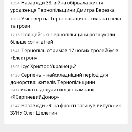
Назавжди 33: війна обірвала життя
18:54
уродженця Тернопільщини Дмитра Березка
У четвер на Тернопільщині – сильна спека
18:00
та грози
Поліцейські Тернопільщини розшукали
17:16
більше сотні дітей
Тернопіль отримав 17 нових тролейбусів
16:41
«Електрон»
Ісус Христос Українець?
16:03
Серпень – найскладніший період для
14:30
донорства: жителів Тернопільщини
закликають долучитися до кампанії
«ЯСерпневийДонор»
Назавжди 29: на фронті загинув випускник
13:47
ЗУНУ Олег Шелетин