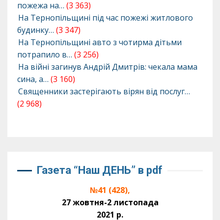
пожежа на…
(3 363)
На Тернопільщині під час пожежі житлового
будинку…
(3 347)
На Тернопільщині авто з чотирма дітьми
потрапило в…
(3 256)
На війні загинув Андрій Дмитрів: чекала мама
сина, а…
(3 160)
Священники застерігають вірян від послуг…
(2 968)
Газета “Наш ДЕНЬ” в pdf
№41 (428),
27 жовтня-2 листопада
2021 р.