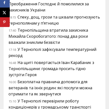
Преображення Господнє й помолилися за
захисників України
Спеку, дощ, грози та шквали прогнозують
18:15
тернополянам у п’ятницю
Тернопільщина втратила захисника
17:40
Михайла Скоробогатого: понад два роки
вважали зниклим безвісти
У Тернополі зафіксували температурний
17:18
рекорд
На щиті повертається Іван Карабаник з
16:48
Тернопільщини: громада просить гідно
зустріти Героя
Безоплатна правнича допомога для
16:00
ветеранів та їхніх родин: які послуги можна
отримати та як звернутися
У Тернополі перевірили роботу
15:10
кондиціонерів у громадському транспорті