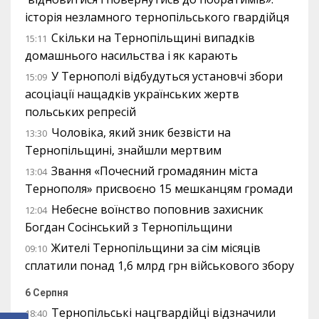
історія незламного тернопільського гвардійця
Скільки на Тернопільщині випадків
15:11
домашнього насильства і як карають
У Тернополі відбудуться установчі збори
15:09
асоціації нащадків українських жертв
польських репресій
Чоловіка, який зник безвісти на
13:30
Тернопільщині, знайшли мертвим
Звання «Почесний громадянин міста
13:04
Тернополя» присвоєно 15 мешканцям громади
Небесне воїнство поповнив захисник
12:04
Богдан Сосінський з Тернопільщини
Жителі Тернопільщини за сім місяців
09:10
сплатили понад 1,6 млрд грн військового збору
6 Серпня
Тернопільські нацгвардійці відзначили
18:40