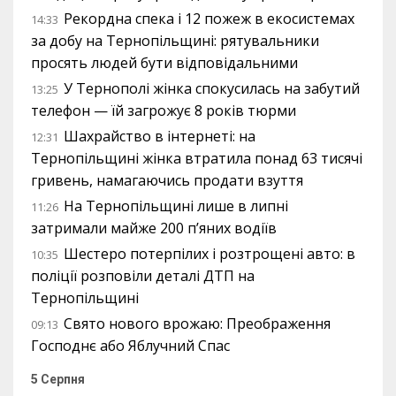
Рекордна спека і 12 пожеж в екосистемах
14:33
за добу на Тернопільщині: рятувальники
просять людей бути відповідальними
У Тернополі жінка спокусилась на забутий
13:25
телефон — їй загрожує 8 років тюрми
Шахрайство в інтернеті: на
12:31
Тернопільщині жінка втратила понад 63 тисячі
гривень, намагаючись продати взуття
На Тернопільщині лише в липні
11:26
затримали майже 200 п’яних водіїв
Шестеро потерпілих і розтрощені авто: в
10:35
поліції розповіли деталі ДТП на
Тернопільщині
Свято нового врожаю: Преображення
09:13
Господнє або Яблучний Спас
5 Серпня