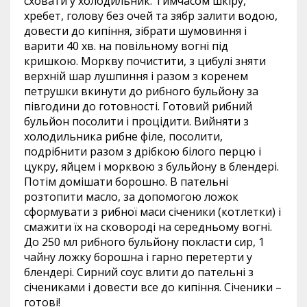
сховати у холодильник. Тимчасом шкіру,
хребет, голову без очей та зябр залити водою,
довести до кипіння, зібрати шумовиння і
варити 40 хв. на повільному вогні під
кришкою. Моркву почистити, з цибулі зняти
верхній шар лушпиння і разом з коренем
петрушки вкинути до рибного бульйону за
півгодини до готовності. Готовий рибний
бульйон посолити і процідити. Вийняти з
холодильника рибне філе, посолити,
подрібнити разом з дрібкою білого перцю і
цукру, яйцем і морквою з бульйону в блендері.
Потім домішати борошно. В пательні
розтопити масло, за допомогою ложок
сформувати з рибної маси січеники (котлетки) і
смажити їх на сковороді на середньому вогні.
До 250 мл рибного бульйону покласти сир, 1
чайну ложку борошна і гарно перетерти у
блендері. Сирний соус влити до пательні з
січениками і довести все до кипіння. Січеники –
готові!