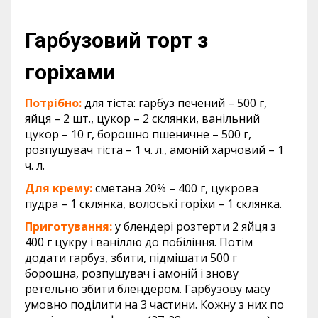
Гарбузовий торт з
горіхами
Потрібно:
для тіста: гарбуз печений – 500 г,
яйця – 2 шт., цукор – 2 склянки, ванільний
цукор – 10 г, борошно пшеничне – 500 г,
розпушувач тіста – 1 ч. л., амоній харчовий – 1
ч. л.
Для крему:
сметана 20% – 400 г, цукрова
пудра – 1 склянка, волоські горіхи – 1 склянка.
Приготування:
у блендері розтерти 2 яйця з
400 г цукру і ваніллю до побіління. Потім
додати гарбуз, збити, підмішати 500 г
борошна, розпушувач і амоній і знову
ретельно збити блендером. Гарбузову масу
умовно поділити на 3 частини. Кожну з них по