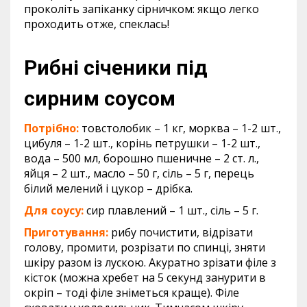
проколіть запіканку сірничком: якщо легко
проходить отже, спеклась!
Рибні січеники під
сирним соусом
Потрібно:
товстолобик – 1 кг, морква – 1-2 шт.,
цибуля – 1-2 шт., корінь петрушки – 1-2 шт.,
вода – 500 мл, борошно пшеничне – 2 ст. л.,
яйця – 2 шт., масло – 50 г, сіль – 5 г, перець
білий мелений і цукор – дрібка.
Для соусу:
сир плавлений – 1 шт., сіль – 5 г.
Приготування:
рибу почистити, відрізати
голову, промити, розрізати по спинці, зняти
шкіру разом із лускою. Акуратно зрізати філе з
кісток (можна хребет на 5 секунд занурити в
окріп – тоді філе зніметься краще). Філе