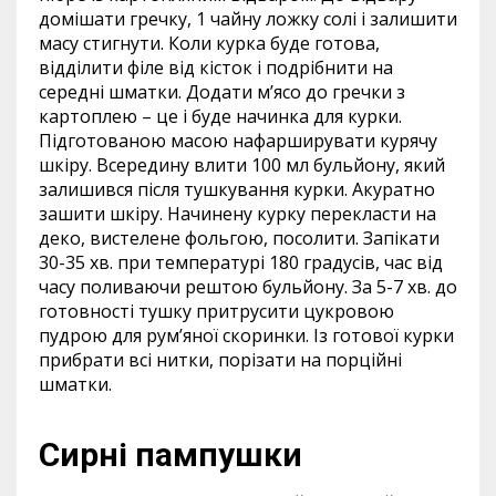
домішати гречку, 1 чайну ложку солі і залишити
масу стигнути. Коли курка буде готова,
відділити філе від кісток і подрібнити на
середні шматки. Додати м’ясо до гречки з
картоплею – це і буде начинка для курки.
Підготованою масою нафарширувати курячу
шкіру. Всередину влити 100 мл бульйону, який
залишився після тушкування курки. Акуратно
зашити шкіру. Начинену курку перекласти на
деко, вистелене фольгою, посолити. Запікати
30-35 хв. при температурі 180 градусів, час від
часу поливаючи рештою бульйону. За 5-7 хв. до
готовності тушку притрусити цукровою
пудрою для рум’яної скоринки. Із готової курки
прибрати всі нитки, порізати на порційні
шматки.
Сирні пампушки