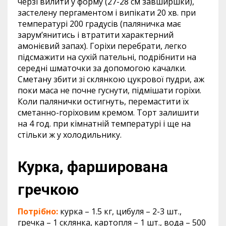
черзі вилити у форму (27-28 см завширшки),
застелену пергаментом і випікати 20 хв. при
температурі 200 градусів (паляничка має
зарум’янитись і втратити характерний
амонієвий запах). Горіхи перебрати, легко
підсмажити на сухій пательні, подрібнити на
середні шматочки за допомогою качалки.
Сметану збити зі склянкою цукрової пудри, аж
поки маса не почне гуснути, підмішати горіхи.
Коли палянички остигнуть, перемастити їх
сметанно-горіховим кремом. Торт залишити
на 4 год. при кімнатній температурі і ще на
стільки ж у холодильнику.
Курка, фарширована
гречкою
Потрібно:
курка – 1.5 кг, цибуля – 2-3 шт.,
гречка – 1 склянка, картопля – 1 шт., вода – 500