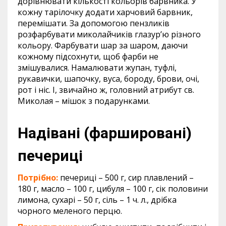
дорівнювати кількості кольорів барвника. У
кожну тарілочку додати харчовий барвник,
перемішати. За допомогою пензликів
розфарбувати миколайчиків глазур’ю різного
кольору. Фарбувати шар за шаром, даючи
кожному підсохнути, щоб фарби не
змішувалися. Намалювати жупан, туфлі,
рукавички, шапочку, вуса, бороду, брови, очі,
рот і ніс. І, звичайно ж, головний атрибут св.
Миколая – мішок з подарунками.
Надівані (фаршировані)
печериці
Потрібно:
печериці – 500 г, сир плавлений –
180 г, масло – 100 г, цибуля – 100 г, сік половини
лимона, сухарі – 50 г, сіль – 1 ч. л., дрібка
чорного меленого перцю.