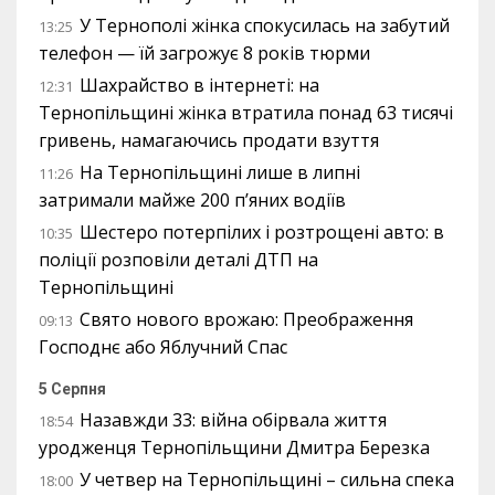
У Тернополі жінка спокусилась на забутий
13:25
телефон — їй загрожує 8 років тюрми
Шахрайство в інтернеті: на
12:31
Тернопільщині жінка втратила понад 63 тисячі
гривень, намагаючись продати взуття
На Тернопільщині лише в липні
11:26
затримали майже 200 п’яних водіїв
Шестеро потерпілих і розтрощені авто: в
10:35
поліції розповіли деталі ДТП на
Тернопільщині
Свято нового врожаю: Преображення
09:13
Господнє або Яблучний Спас
5 Серпня
Назавжди 33: війна обірвала життя
18:54
уродженця Тернопільщини Дмитра Березка
У четвер на Тернопільщині – сильна спека
18:00