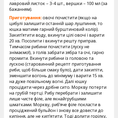
лавровий листок – 3-4 шт., вершки – 100 мл (за
бажанням).
Приготування:
овочі почистити (якщо на
цибулі залишити останній шар лушпиння, то
юшка матиме гарний бурштиновий колір).
Закип’ятити воду, вкинути цілі овочі і варити
20 хв. Посолити і вкинути решту приправ.
Тимчасом рибини почистити (луску не
знімаємо!), з голів забрати зябра та очі, гарно
промити. Вкинути рибини із головою та
лускою (старовинний рецепт приготування
риби, щоб більше смаку було), дати закипіти,
зменшити вогонь до мінімуму і варити 15 хв.
на дуже повільному вогні. Далі юшку
процідити через дрібне сито. Моркву потерти
на грубій тертці. Рибу перебрати і залишити
лише чисте філе, але якнайгрубшими
шматками. Моркву, риб’яче філе покласти в
проціджений бульйон і знову все довести до
кипіння, але не кип’ятити. Тоді долити горілку,