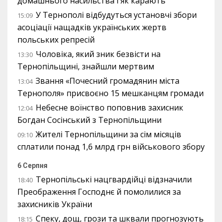
домашнього насильства і як карають
У Тернополі відбудуться установчі збори
15:09
асоціації нащадків українських жертв
польських репресій
Чоловіка, який зник безвісти на
13:30
Тернопільщині, знайшли мертвим
Звання «Почесний громадянин міста
13:04
Тернополя» присвоєно 15 мешканцям громади
Небесне воїнство поповнив захисник
12:04
Богдан Сосінський з Тернопільщини
Жителі Тернопільщини за сім місяців
09:10
сплатили понад 1,6 млрд грн військового збору
6 Серпня
Тернопільські нацгвардійці відзначили
18:40
Преображення Господнє й помолилися за
захисників України
Спеку, дощ, грози та шквали прогнозують
18:15