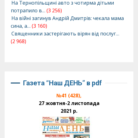
На Тернопільщині авто з чотирма дітьми
потрапило в…
(3 256)
На війні загинув Андрій Дмитрів: чекала мама
сина, а…
(3 160)
Священники застерігають вірян від послуг…
(2 968)
Газета “Наш ДЕНЬ” в pdf
№41 (428),
27 жовтня-2 листопада
2021 р.