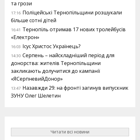
та грози
Поліцейські Тернопільщини розшукали
17:16
більше сотні дітей
Тернопіль отримав 17 нових тролейбусів
16:41
«Електрон»
Ісус Христос Українець?
16:03
Серпень – найскладніший період для
14:30
донорства: жителів Тернопільщини
закликають долучитися до кампанії
«ЯСерпневийДонор»
Назавжди 29: на фронті загинув випускник
13:47
ЗУНУ Олег Шелетин
Читати всі новини