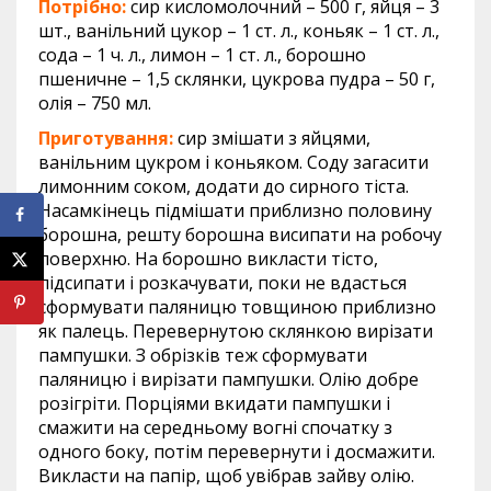
Потрібно:
сир кисломолочний – 500 г, яйця – 3
шт., ванільний цукор – 1 ст. л., коньяк – 1 ст. л.,
сода – 1 ч. л., лимон – 1 ст. л., борошно
пшеничне – 1,5 склянки, цукрова пудра – 50 г,
олія – 750 мл.
Приготування:
сир змішати з яйцями,
ванільним цукром і коньяком. Соду загасити
лимонним соком, додати до сирного тіста.
Насамкінець підмішати приблизно половину
борошна, решту борошна висипати на робочу
поверхню. На борошно викласти тісто,
підсипати і розкачувати, поки не вдасться
сформувати паляницю товщиною приблизно
як палець. Перевернутою склянкою вирізати
пампушки. З обрізків теж сформувати
паляницю і вирізати пампушки. Олію добре
розігріти. Порціями вкидати пампушки і
смажити на середньому вогні спочатку з
одного боку, потім перевернути і досмажити.
Викласти на папір, щоб увібрав зайву олію.