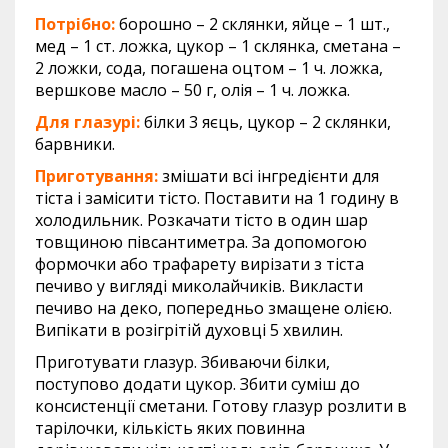
Потрібно:
борошно – 2 склянки, яйце – 1 шт.,
мед – 1 ст. ложка, цукор – 1 склянка, сметана –
2 ложки, сода, погашена оцтом – 1 ч. ложка,
вершкове масло – 50 г, олія – 1 ч. ложка.
Для глазурі:
білки 3 яєць, цукор – 2 склянки,
барвники.
Приготування:
змішати всі інгредієнти для
тіста і замісити тісто. Поставити на 1 годину в
холодильник. Розкачати тісто в один шар
товщиною півсантиметра. За допомогою
формочки або трафарету вирізати з тіста
печиво у вигляді миколайчиків. Викласти
печиво на деко, попередньо змащене олією.
Випікати в розігрітій духовці 5 хвилин.
Приготувати глазур. Збиваючи білки,
поступово додати цукор. Збити суміш до
консистенції сметани. Готову глазур розлити в
тарілочки, кількість яких повинна