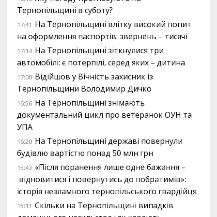
Тернопільщині в суботу?
На Тернопільщині влітку високий попит
17:41
на оформлення паспортів: звернень – тисячі
На Тернопільщині зіткнулися три
17:14
автомобілі: є потерпілі, серед яких – дитина
Відійшов у Вічність захисник із
17:00
Тернопільщини Володимир Дичко
На Тернопільщині знімають
16:56
документальний цикл про ветеранок ОУН та
УПА
На Тернопільщині державі повернули
16:20
будівлю вартістю понад 50 млн грн
«Після поранення лише одне бажання –
15:43
відновитися і повернутись до побратимів»:
історія незламного тернопільського гвардійця
Скільки на Тернопільщині випадків
15:11