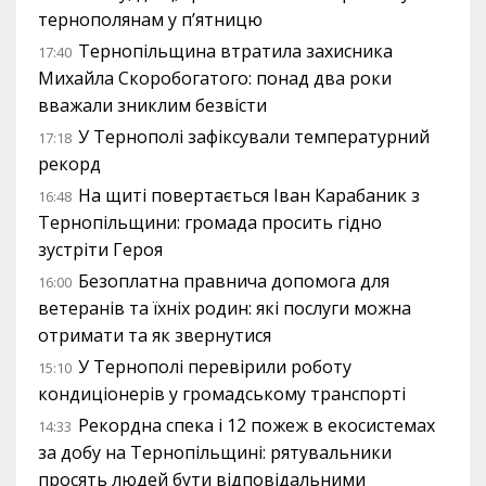
тернополянам у п’ятницю
Тернопільщина втратила захисника
17:40
Михайла Скоробогатого: понад два роки
вважали зниклим безвісти
У Тернополі зафіксували температурний
17:18
рекорд
На щиті повертається Іван Карабаник з
16:48
Тернопільщини: громада просить гідно
зустріти Героя
Безоплатна правнича допомога для
16:00
ветеранів та їхніх родин: які послуги можна
отримати та як звернутися
У Тернополі перевірили роботу
15:10
кондиціонерів у громадському транспорті
Рекордна спека і 12 пожеж в екосистемах
14:33
за добу на Тернопільщині: рятувальники
просять людей бути відповідальними