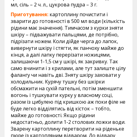
мл, сіль – 2 ч. л., цукрова пудра – 3 г.
Приготування:
картоплину почистити і
зварити до готовності в 500 мл води (кількість
рідини має значення). Тимчасом з курки зняти
шкіру – підважувати пальцями, де потрібно,
підрізати ножем. Коли дійде черга до лапок,
вивернути шкіру і стягти, як панчоху майже до
кінця, а далі лапку перерізати ножицями,
залишаючи 1-1,5 см у шкірі, як закривку. Так
само вчинити і з крилами, але тут залиште цілу
фалангу чи навіть дві. Зняту шкіру заховати у
холодильник. Курячу тушку без шкірки
обсмажити на сухій пательні, потім зменшити
вогонь і тушкувати курку у власному соці,
разом із цибулею під кришкою аж поки філе не
буде легко відділятись від кісток – тобто,
майже до готовності. Якщо рідини
недостатньо, долити 1-2 столових ложки води.
Зварену картоплину перетворити на ріденьке
пюре із картопляним відваром. До відвару