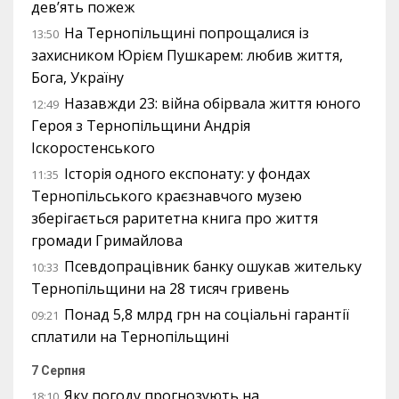
дев’ять пожеж
На Тернопільщині попрощалися із
13:50
захисником Юрієм Пушкарем: любив життя,
Бога, Україну
Назавжди 23: війна обірвала життя юного
12:49
Героя з Тернопільщини Андрія
Іскоростенського
Історія одного експонату: у фондах
11:35
Тернопільського краєзнавчого музею
зберігається раритетна книга про життя
громади Гримайлова
Псевдопрацівник банку ошукав жительку
10:33
Тернопільщини на 28 тисяч гривень
Понад 5,8 млрд грн на соціальні гарантії
09:21
сплатили на Тернопільщині
7 Серпня
Яку погоду прогнозують на
18:10