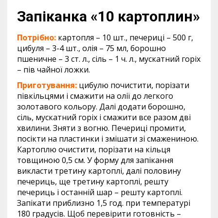
Запіканка «10 картоплин»
Потрібно:
картопля – 10 шт., печериці – 500 г,
цибуля – 3-4 шт., олія – 75 мл, борошно
пшеничне – 3 ст. л., сіль – 1 ч. л., мускатний горіх
– пів чайної ложки.
Приготування:
цибулю почистити, порізати
півкільцями і смажити на олії до легкого
золотавого кольору. Далі додати борошно,
сіль, мускатний горіх і смажити все разом дві
хвилини. Зняти з вогню. Печериці промити,
посікти на пластинки і змішати зі смажениною.
Картоплю очистити, порізати на кільця
товщиною 0,5 см. У форму для запікання
викласти третину картоплі, далі половину
печериць, ще третину картоплі, решту
печериць і останній шар – решту картоплі.
Запікати приблизно 1,5 год. при температурі
180 градусів. Щоб перевірити готовність –