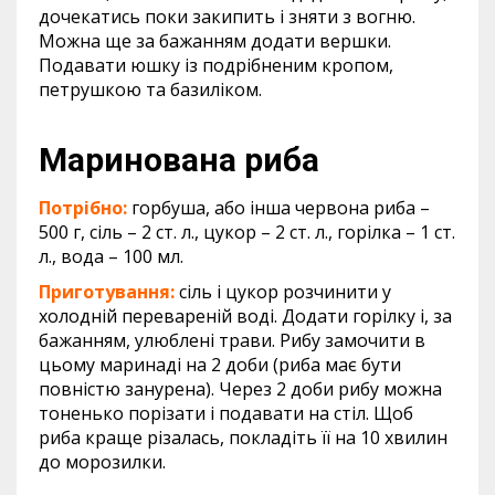
дочекатись поки закипить і зняти з вогню.
Можна ще за бажанням додати вершки.
Подавати юшку із подрібненим кропом,
петрушкою та базиліком.
Маринована риба
Потрібно:
горбуша, або інша червона риба –
500 г, сіль – 2 ст. л., цукор – 2 ст. л., горілка – 1 ст.
л., вода – 100 мл.
Приготування:
сіль і цукор розчинити у
холодній перевареній воді. Додати горілку і, за
бажанням, улюблені трави. Рибу замочити в
цьому маринаді на 2 доби (риба має бути
повністю занурена). Через 2 доби рибу можна
тоненько порізати і подавати на стіл. Щоб
риба краще різалась, покладіть її на 10 хвилин
до морозилки.