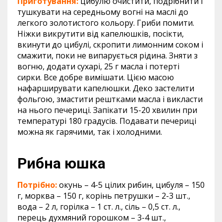
Приготування:
цибулю очистити, подрібнити і
тушкувати на середньому вогні на маслі до
легкого золотистого кольору. Гриби помити.
Ніжки викрутити від капелюшків, посікти,
вкинути до цибулі, скропити лимонним соком і
смажити, поки не випарується рідина. Зняти з
вогню, додати сухарі, 25 г масла і потерті
сирки. Все добре вимішати. Цією масою
нафарширувати капелюшки. Деко застелити
фольгою, змастити рештками масла і викласти
на нього печериці. Запікати 15-20 хвилин при
температурі 180 градусів. Подавати печериці
можна як гарячими, так і холодними.
Рибна юшка
Потрібно:
окунь – 4-5 цілих рибин, цибуля – 150
г, морква – 150 г, корінь петрушки – 2-3 шт.,
вода – 2 л, горілка – 1 ст. л., сіль – 0,5 ст. л.,
перець духмяний горошком – 3-4 шт.,