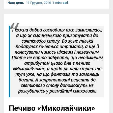
Наш день
11 Грудня, 2016
1 min read
І кожна добра господиня вже замислилась,
а що ж смачненького приготувати до
святкового столу. Бо ж не тільки
подарунок хочеться отримати, а ще й
поласувати чимось цікавим і незвичним.
Проте не варто забувати, що неодмінним
атрибутом цього дня є печиво
«Миколайчики», а щодо решти страв, то
тут уже, на що фантазія та гаманець
багаті. А запропоновані рецепти до
святкового столу допоможуть не
розгубитись у розмаїтті смаколиків.
Печиво «Миколайчики»