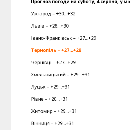
Прогноз погоди на суботу, 4 серпня, у мі
Ужгород – +30…+32
Львів – +28…+30
Івано-Франківськ – +27…+29
Тернопіль – +27…+29
Чернівці – +27…+29
Хмельницький – +29…+31
Луцьк – +29…+31
Рівне – +20…+31
Житомир – +29…+31
Вінниця – +29…+31