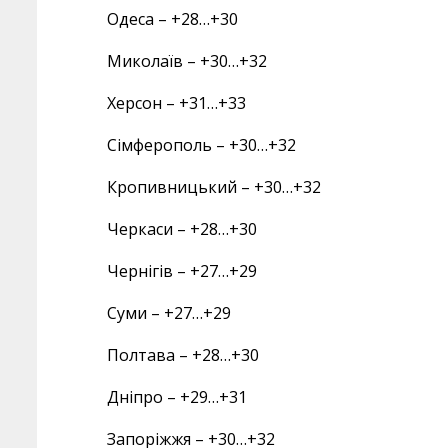
Одеса – +28…+30
Миколаїв – +30…+32
Херсон – +31…+33
Сімферополь – +30…+32
Кропивницький – +30…+32
Черкаси – +28…+30
Чернігів – +27…+29
Суми – +27…+29
Полтава – +28…+30
Дніпро – +29…+31
Запоріжжя – +30…+32