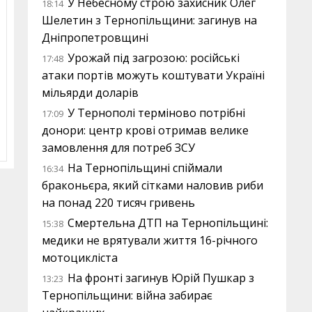
У Небесному строю захисник Олег
18:14
Шелетин з Тернопільщини: загинув на
Дніпропетровщині
Урожай під загрозою: російські
17:48
атаки портів можуть коштувати Україні
мільярди доларів
У Тернополі терміново потрібні
17:09
донори: центр крові отримав велике
замовлення для потреб ЗСУ
На Тернопільщині спіймали
16:34
браконьєра, який сітками наловив риби
на понад 220 тисяч гривень
Смертельна ДТП на Тернопільщині:
15:38
медики не врятували життя 16-річного
мотоцикліста
На фронті загинув Юрій Пушкар з
13:23
Тернопільщини: війна забирає