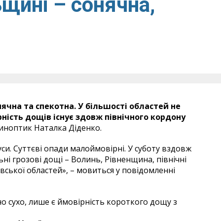
ьщині – сонячна,
нячн
а
та спекотн
а
. У більшості областей не
ність дощів існує здовж північного кордону
иноптик Наталка Діденко.
уси. Суттєві опади малоймовірні. У суботу вздовж
ні грозові дощі – Волинь, Рівненщина, північні
вської областей», – мовиться у повідомленні
но сухо, лише є ймовірність короткого дощу з