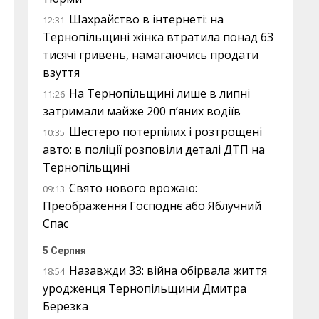
Шахрайство в інтернеті: на
12:31
Тернопільщині жінка втратила понад 63
тисячі гривень, намагаючись продати
взуття
На Тернопільщині лише в липні
11:26
затримали майже 200 п’яних водіїв
Шестеро потерпілих і розтрощені
10:35
авто: в поліції розповіли деталі ДТП на
Тернопільщині
Свято нового врожаю:
09:13
Преображення Господнє або Яблучний
Спас
5 Серпня
Назавжди 33: війна обірвала життя
18:54
уродженця Тернопільщини Дмитра
Березка