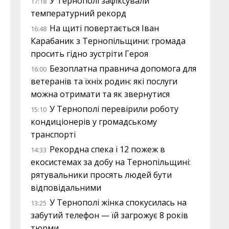
У Тернополі зафіксували
17:18
температурний рекорд
На щиті повертається Іван
16:48
Карабаник з Тернопільщини: громада
просить гідно зустріти Героя
Безоплатна правнича допомога для
16:00
ветеранів та їхніх родин: які послуги
можна отримати та як звернутися
У Тернополі перевірили роботу
15:10
кондиціонерів у громадському
транспорті
Рекордна спека і 12 пожеж в
14:33
екосистемах за добу на Тернопільщині:
рятувальники просять людей бути
відповідальними
У Тернополі жінка спокусилась на
13:25
забутий телефон — їй загрожує 8 років
тюрми