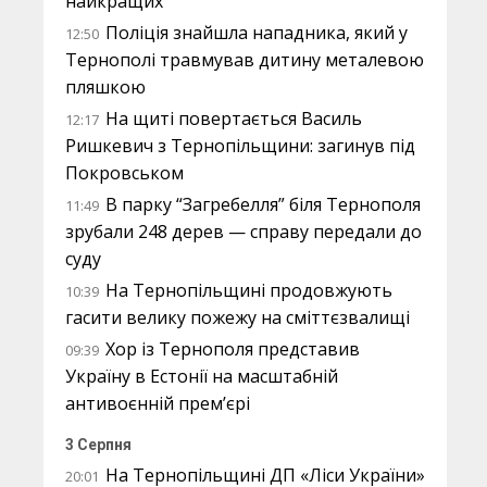
найкращих
Поліція знайшла нападника, який у
12:50
Тернополі травмував дитину металевою
пляшкою
На щиті повертається Василь
12:17
Ришкевич з Тернопільщини: загинув під
Покровськом
В парку “Загребелля” біля Тернополя
11:49
зрубали 248 дерев — справу передали до
суду
На Тернопільщині продовжують
10:39
гасити велику пожежу на сміттєзвалищі
Хор із Тернополя представив
09:39
Україну в Естонії на масштабній
антивоєнній прем’єрі
3 Серпня
На Тернопільщині ДП «Ліси України»
20:01