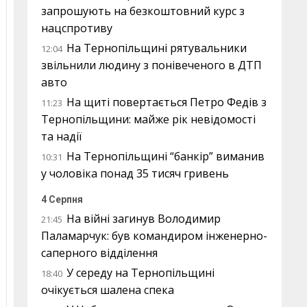
запрошують на безкоштовний курс з
нацспротиву
На Тернопільщині рятувальники
12:04
звільнили людину з понівеченого в ДТП
авто
На щиті повертається Петро Федів з
11:23
Тернопільщини: майже рік невідомості
та надії
На Тернопільщині “банкір” виманив
10:31
у чоловіка понад 35 тисяч гривень
4 Серпня
На війні загинув Володимир
21:45
Паламарчук: був командиром інженерно-
саперного відділення
У середу на Тернопільщині
18:40
очікується шалена спека