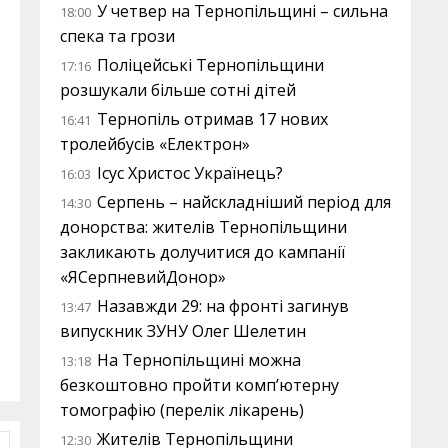
У четвер на Тернопільщині – сильна
18:00
спека та грози
Поліцейські Тернопільщини
17:16
розшукали більше сотні дітей
Тернопіль отримав 17 нових
16:41
тролейбусів «Електрон»
Ісус Христос Українець?
16:03
Серпень – найскладніший період для
14:30
донорства: жителів Тернопільщини
закликають долучитися до кампанії
«ЯСерпневийДонор»
Назавжди 29: на фронті загинув
13:47
випускник ЗУНУ Олег Шелетин
На Тернопільщині можна
13:18
безкоштовно пройти комп’ютерну
томографію (перелік лікарень)
Жителів Тернопільщини
12:30