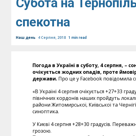
Субота на Тернопіл
спекотна
Наш день
4 Серпня, 2018
1 min read
Погода в Україні в суботу, 4 серпня,
–
со
очікується жодних опадів, проте ймовір
держави.
Про це у Facebook повідомила с
«В Україні 4 серпня очікується +27+33 град
північних кордонів наших пройдуть локаль
райони Житомирської, Київської та Чернігі
синоптика.
У Києві 4 серпня +28+30 градусів. Переваж
грозою.