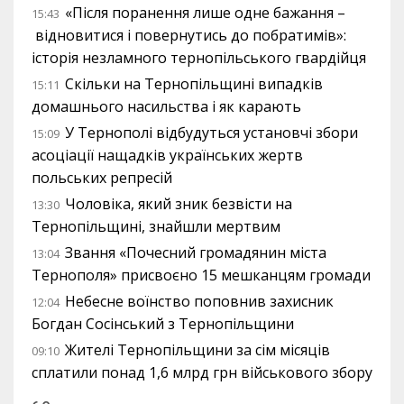
«Після поранення лише одне бажання –
15:43
відновитися і повернутись до побратимів»:
історія незламного тернопільського гвардійця
Скільки на Тернопільщині випадків
15:11
домашнього насильства і як карають
У Тернополі відбудуться установчі збори
15:09
асоціації нащадків українських жертв
польських репресій
Чоловіка, який зник безвісти на
13:30
Тернопільщині, знайшли мертвим
Звання «Почесний громадянин міста
13:04
Тернополя» присвоєно 15 мешканцям громади
Небесне воїнство поповнив захисник
12:04
Богдан Сосінський з Тернопільщини
Жителі Тернопільщини за сім місяців
09:10
сплатили понад 1,6 млрд грн військового збору