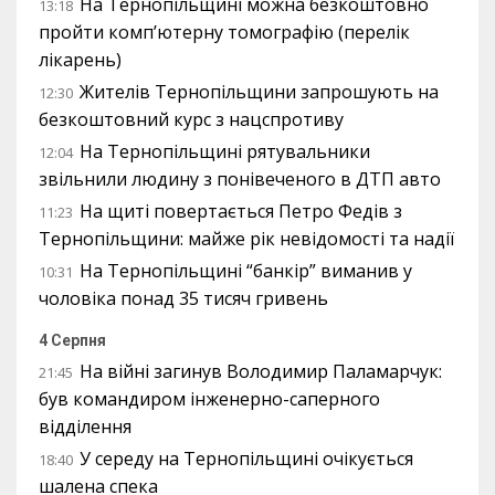
На Тернопільщині можна безкоштовно
13:18
пройти комп’ютерну томографію (перелік
лікарень)
Жителів Тернопільщини запрошують на
12:30
безкоштовний курс з нацспротиву
На Тернопільщині рятувальники
12:04
звільнили людину з понівеченого в ДТП авто
На щиті повертається Петро Федів з
11:23
Тернопільщини: майже рік невідомості та надії
На Тернопільщині “банкір” виманив у
10:31
чоловіка понад 35 тисяч гривень
4 Серпня
На війні загинув Володимир Паламарчук:
21:45
був командиром інженерно-саперного
відділення
У середу на Тернопільщині очікується
18:40
шалена спека