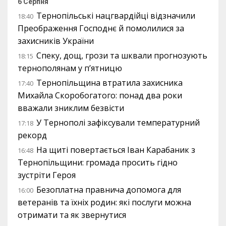
6 Серпня
Тернопільські нацгвардійці відзначили
18:40
Преображення Господнє й помолилися за
захисників України
Спеку, дощ, грози та шквали прогнозують
18:15
тернополянам у п’ятницю
Тернопільщина втратила захисника
17:40
Михайла Скоробогатого: понад два роки
вважали зниклим безвісти
У Тернополі зафіксували температурний
17:18
рекорд
На щиті повертається Іван Карабаник з
16:48
Тернопільщини: громада просить гідно
зустріти Героя
Безоплатна правнича допомога для
16:00
ветеранів та їхніх родин: які послуги можна
отримати та як звернутися