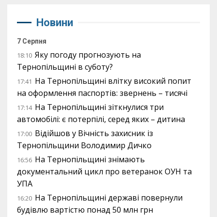
Новини
7 Серпня
Яку погоду прогнозують на
18:10
Тернопільщині в суботу?
На Тернопільщині влітку високий попит
17:41
на оформлення паспортів: звернень – тисячі
На Тернопільщині зіткнулися три
17:14
автомобілі: є потерпілі, серед яких – дитина
Відійшов у Вічність захисник із
17:00
Тернопільщини Володимир Дичко
На Тернопільщині знімають
16:56
документальний цикл про ветеранок ОУН та
УПА
На Тернопільщині державі повернули
16:20
будівлю вартістю понад 50 млн грн