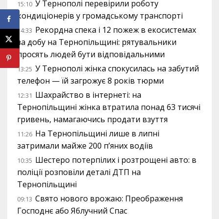
У Тернополі перевірили роботу
15:10
кондиціонерів у громадському транспорті
Рекордна спека і 12 пожеж в екосистемах
14:33
за добу на Тернопільщині: рятувальники
просять людей бути відповідальними
У Тернополі жінка спокусилась на забутий
13:25
телефон — їй загрожує 8 років тюрми
Шахрайство в інтернеті: на
12:31
Тернопільщині жінка втратила понад 63 тисячі
гривень, намагаючись продати взуття
На Тернопільщині лише в липні
11:26
затримали майже 200 п’яних водіїв
Шестеро потерпілих і розтрощені авто: в
10:35
поліції розповіли деталі ДТП на
Тернопільщині
Свято нового врожаю: Преображення
09:13
Господнє або Яблучний Спас