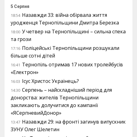
5 Серпня
Назавжди 33: війна обірвала життя
18:54
уродженця Тернопільщини Дмитра Березка
У четвер на Тернопільщині – сильна спека
18:00
та грози
Поліцейські Тернопільщини розшукали
17:16
більше сотні дітей
Тернопіль отримав 17 нових тролейбусів
16:41
«Електрон»
Ісус Христос Українець?
16:03
Серпень – найскладніший період для
14:30
донорства: жителів Тернопільщини
закликають долучитися до кампанії
«ЯСерпневийДонор»
Назавжди 29: на фронті загинув випускник
13:47
ЗУНУ Олег Шелетин