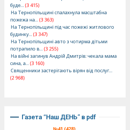
буде…
(3 415)
На Тернопільщині спалахнула масштабна
пожежа на…
(3 363)
На Тернопільщині під час пожежі житлового
будинку…
(3 347)
На Тернопільщині авто з чотирма дітьми
потрапило в…
(3 255)
На війні загинув Андрій Дмитрів: чекала мама
сина, а…
(3 160)
Священники застерігають вірян від послуг…
(2 968)
Газета “Наш ДЕНЬ” в pdf
№41 (428),