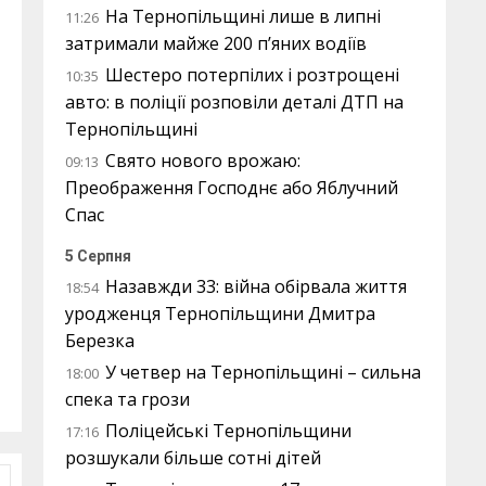
На Тернопільщині лише в липні
11:26
затримали майже 200 п’яних водіїв
Шестеро потерпілих і розтрощені
10:35
авто: в поліції розповіли деталі ДТП на
Тернопільщині
Свято нового врожаю:
09:13
Преображення Господнє або Яблучний
Спас
5 Серпня
Назавжди 33: війна обірвала життя
18:54
уродженця Тернопільщини Дмитра
Березка
У четвер на Тернопільщині – сильна
18:00
спека та грози
Поліцейські Тернопільщини
17:16
розшукали більше сотні дітей