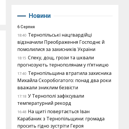
Новини
6 Серпня
Тернопільські нацгвардійці
18:40
відзначили Преображення Господнє й
помолилися за захисників України
Спеку, дощ, грози та шквали
18:15
прогнозують тернополянам у п’ятницю
Тернопільщина втратила захисника
17:40
Михайла Скоробогатого: понад два роки
вважали зниклим безвісти
У Тернополі зафіксували
17:18
температурний рекорд
На щиті повертається Іван
16:48
Карабаник з Тернопільщини: громада
просить гідно зустріти Героя