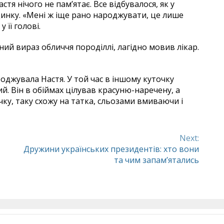
стя нічого не пам’ятає. Все відбувалося, як у
динку. «Мені ж іще рано народжувати, це лише
 її голові.
ий вираз обличчя породіллі, лагідно мовив лікар.
роджувала Настя. У той час в іншому куточку
ий. Він в обіймах цілував красуню-наречену, а
чку, таку схожу на татка, сльозами вмиваючи і
Next:
Дружини українських президентів: хто вони
та чим запам’ятались