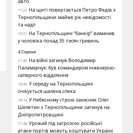
авто
На щиті повертається Петро Федів з
11:23
Тернопільщини: майже рік невідомості
та надії
На Тернопільщині “банкір” виманив
10:31
у чоловіка понад 35 тисяч гривень
4 Серпня
На війні загинув Володимир
21:45
Паламарчук: був командиром інженерно-
саперного відділення
У середу на Тернопільщині
18:40
очікується шалена спека
У Небесному строю захисник Олег
18:14
Шелетин з Тернопільщини: загинув на
Дніпропетровщині
Урожай під загрозою: російські
17:48
атаки портів можуть коштувати Україні