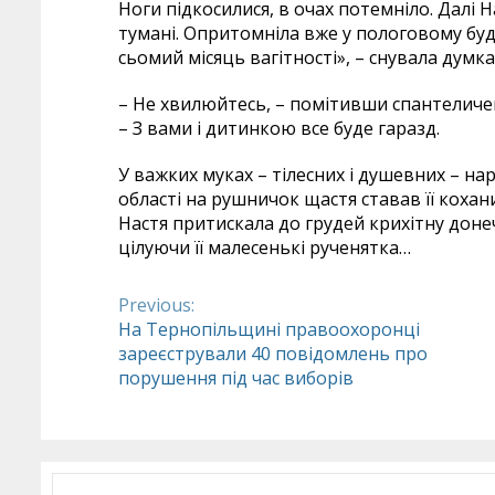
Ноги підкосилися, в очах потемніло. Далі На
тумані. Опритомніла вже у пологовому бу
сьомий місяць вагітності», – снувала думка у
– Не хвилюйтесь, – помітивши спантеличен
– З вами і дитинкою все буде гаразд.
У важких муках – тілесних і душевних – на
області на рушничок щастя ставав її кохан
Настя притискала до грудей крихітну доне
цілуючи її малесенькі рученятка…
Previous:
Continue
На Тернопільщині правоохоронці
зареєстрували 40 повідомлень про
Reading
порушення під час виборів