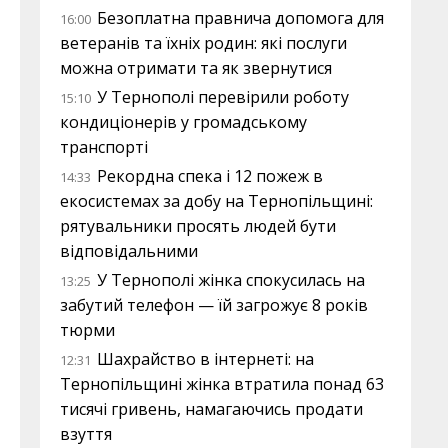
Безоплатна правнича допомога для
16:00
ветеранів та їхніх родин: які послуги
можна отримати та як звернутися
У Тернополі перевірили роботу
15:10
кондиціонерів у громадському
транспорті
Рекордна спека і 12 пожеж в
14:33
екосистемах за добу на Тернопільщині:
рятувальники просять людей бути
відповідальними
У Тернополі жінка спокусилась на
13:25
забутий телефон — їй загрожує 8 років
тюрми
Шахрайство в інтернеті: на
12:31
Тернопільщині жінка втратила понад 63
тисячі гривень, намагаючись продати
взуття