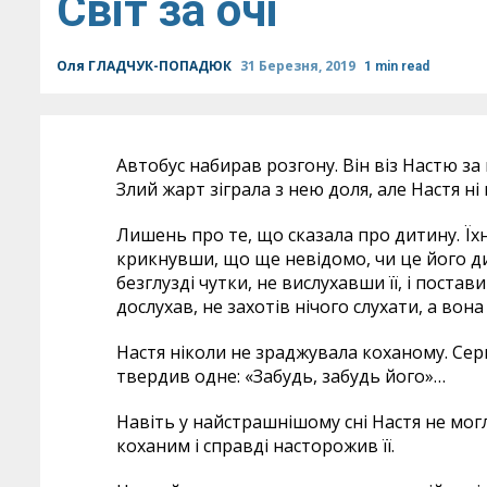
Світ за очі
Оля ГЛАДЧУК-ПОПАДЮК
31 Березня, 2019
1 min read
Автобус набирав розгону. Він віз Настю за
Злий жарт зіграла з нею доля, але Настя ні
Лишень про те, що сказала про дитину. Їх
крикнувши, що ще невідомо, чи це його дити
безглузді чутки, не вислухавши її, і постави
дослухав, не захотів нічого слухати, а вон
Настя ніколи не зраджувала коханому. Сер
твердив одне: «Забудь, забудь його»…
Навіть у найстрашнішому сні Настя не могл
коханим і справді насторожив її.