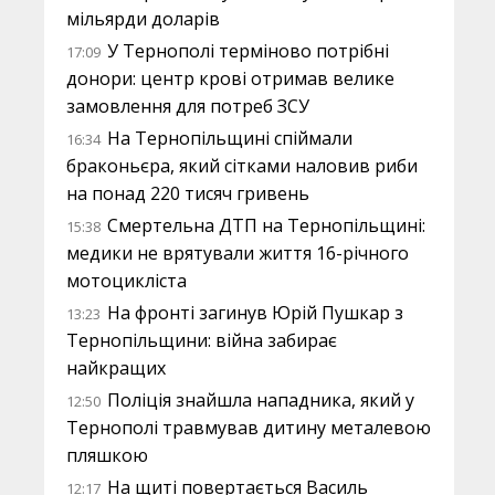
мільярди доларів
У Тернополі терміново потрібні
17:09
донори: центр крові отримав велике
замовлення для потреб ЗСУ
На Тернопільщині спіймали
16:34
браконьєра, який сітками наловив риби
на понад 220 тисяч гривень
Смертельна ДТП на Тернопільщині:
15:38
медики не врятували життя 16-річного
мотоцикліста
На фронті загинув Юрій Пушкар з
13:23
Тернопільщини: війна забирає
найкращих
Поліція знайшла нападника, який у
12:50
Тернополі травмував дитину металевою
пляшкою
На щиті повертається Василь
12:17