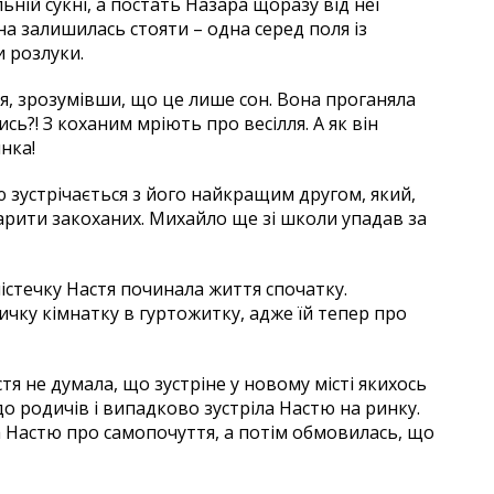
ьній сукні, а постать Назара щоразу від неї
она залишилась стояти – одна серед поля із
и розлуки.
я, зрозумівши, що це лише сон. Вона проганяла
сь?! З коханим мріють про весілля. А як він
инка!
ю зустрічається з його найкращим другом, який,
варити закоханих. Михайло ще зі школи упадав за
стечку Настя починала життя спочатку.
чку кімнатку в гуртожитку, адже їй тепер про
астя не думала, що зустріне у новому місті якихось
о родичів і випадково зустріла Настю на ринку.
а Настю про самопочуття, а потім обмовилась, що