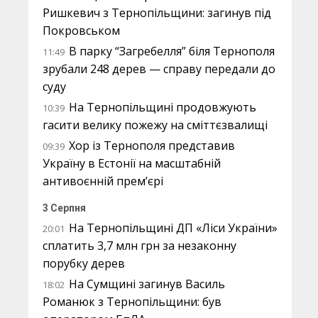
Ришкевич з Тернопільщини: загинув під
Покровськом
В парку “Загребелля” біля Тернополя
11:49
зрубали 248 дерев — справу передали до
суду
На Тернопільщині продовжують
10:39
гасити велику пожежу на сміттєзвалищі
Хор із Тернополя представив
09:39
Україну в Естонії на масштабній
антивоєнній прем’єрі
3 Серпня
На Тернопільщині ДП «Ліси України»
20:01
сплатить 3,7 млн грн за незаконну
порубку дерев
На Сумщині загинув Василь
18:02
Романюк з Тернопільщини: був