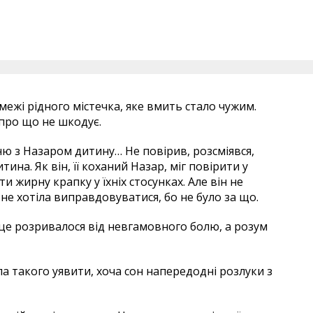
 межі рідного містечка, яке вмить стало чужим.
 про що не шкодує.
ню з Назаром дитину… Не повірив, розсміявся,
на. Як він, її коханий Назар, міг повірити у
ти жирну крапку у їхніх стосунках. Але він не
а не хотіла виправдовуватися, бо не було за що.
це розривалося від невгамовного болю, а розум
а такого уявити, хоча сон напередодні розлуки з