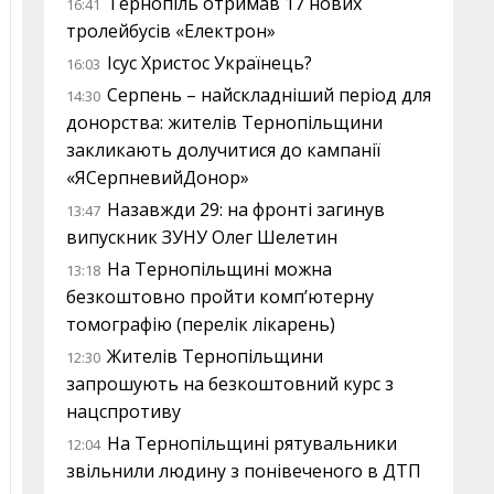
Тернопіль отримав 17 нових
16:41
тролейбусів «Електрон»
Ісус Христос Українець?
16:03
Серпень – найскладніший період для
14:30
донорства: жителів Тернопільщини
закликають долучитися до кампанії
«ЯСерпневийДонор»
Назавжди 29: на фронті загинув
13:47
випускник ЗУНУ Олег Шелетин
На Тернопільщині можна
13:18
безкоштовно пройти комп’ютерну
томографію (перелік лікарень)
Жителів Тернопільщини
12:30
запрошують на безкоштовний курс з
нацспротиву
На Тернопільщині рятувальники
12:04
звільнили людину з понівеченого в ДТП