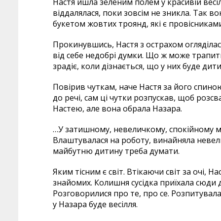
Настя йшла зеленим полем у красивій весіл
віддалялася, поки зовсім не зникла. Так в
букетом жовтих троянд, які є провісникам
Прокинувшись, Настя з острахом огляділас
від себе недобрі думки. Що ж може трапити
зрадіє, коли дізнається, що у них буде дит
Повірив чуткам, наче Настя за його спино
до речі, сам ці чутки розпускав, щоб розс
Настею, але вона обрала Назара.
…У затишному, невеличкому, спокійному мі
Влаштувалася на роботу, винайняла невели
майбутню дитину треба думати.
Яким тісним є світ. Втікаючи світ за очі, Н
знайомих. Колишня сусідка приїхала сюди д
Розговорилися про те, про се. Розпитувал
у Назара буде весілля.