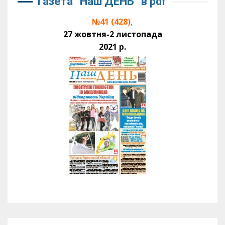
Газета “Наш ДЕНЬ” в pdf
№41 (428),
27 жовтня-2 листопада
2021 р.