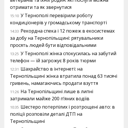
ветеранів та їхніх родин: які послуги можна
отримати та як звернутися
У Тернополі перевірили роботу
15:10
кондиціонерів у громадському транспорті
Рекордна спека і 12 пожеж в екосистемах
14:33
за добу на Тернопільщині: рятувальники
просять людей бути відповідальними
У Тернополі жінка спокусилась на забутий
13:25
телефон — їй загрожує 8 років тюрми
Шахрайство в інтернеті: на
12:31
Тернопільщині жінка втратила понад 63 тисячі
гривень, намагаючись продати взуття
На Тернопільщині лише в липні
11:26
затримали майже 200 п’яних водіїв
Шестеро потерпілих і розтрощені авто: в
10:35
поліції розповіли деталі ДТП на
Тернопільщині