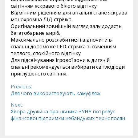
світінням яскравого білого відтінку.
Відмінним рішенням для вітальні стане яскрава
монохромна ЛІД-стрічка.
Оригінальний зовнішній вигляд залу додасть
багатобарвне виріб.
Максимально розслабитися і відпочити в
спальні допоможе LED-стрічка зі свіченням
теплого, спокійного відтінку.
Для підсвічування ігрової зони в дитячій
спальні рекомендується вибирати світлодіоди
приглушеного світіння.
Previous:
Continue
Для чого використовують камуфляж
Reading
Next:
Хвора дружина працівника ЗУНУ потребує
фінансової підтримки небайдужих тернополян