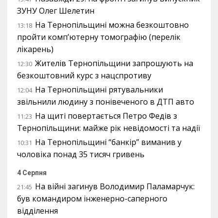
ЗУНУ Олег Шелетин
На Тернопільщині можна безкоштовно
13:18
пройти комп’ютерну томографію (перелік
лікарень)
Жителів Тернопільщини запрошують на
12:30
безкоштовний курс з нацспротиву
На Тернопільщині рятувальники
12:04
звільнили людину з понівеченого в ДТП авто
На щиті повертається Петро Федів з
11:23
Тернопільщини: майже рік невідомості та надії
На Тернопільщині “банкір” виманив у
10:31
чоловіка понад 35 тисяч гривень
4 Серпня
На війні загинув Володимир Паламарчук:
21:45
був командиром інженерно-саперного
відділення