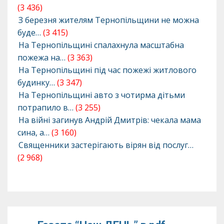
(3 436)
З березня жителям Тернопільщини не можна
буде…
(3 415)
На Тернопільщині спалахнула масштабна
пожежа на…
(3 363)
На Тернопільщині під час пожежі житлового
будинку…
(3 347)
На Тернопільщині авто з чотирма дітьми
потрапило в…
(3 255)
На війні загинув Андрій Дмитрів: чекала мама
сина, а…
(3 160)
Священники застерігають вірян від послуг…
(2 968)