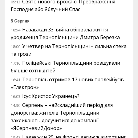
Свято нового врожаю: Преображення
09:13
Господнє або Яблучний Спас
5 Серпня
Назавжди 33: війна обірвала життя
18:54
уродженця Тернопільщини Дмитра Березка
У четвер на Тернопільщині – сильна спека
18:00
та грози
Поліцейські Тернопільщини розшукали
17:16
більше сотні дітей
Тернопіль отримав 17 нових тролейбусів
16:41
«Електрон»
Ісус Христос Українець?
16:03
Серпень – найскладніший період для
14:30
донорства: жителів Тернопільщини
закликають долучитися до кампанії
«ЯСерпневийДонор»
Назавжди 29: на фронті загинув випускник
13:47