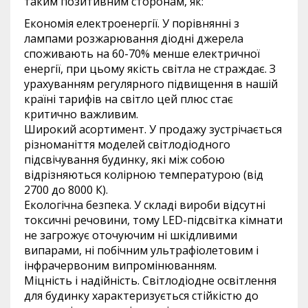
таким позитивним сторонам, як:
Економія електроенергії. У порівнянні з
лампами розжарювання діодні джерела
споживають на 60-70% менше електричної
енергії, при цьому якість світла не страждає. З
урахуванням регулярного підвищення в нашій
країні тарифів на світло цей плюс стає
критично важливим.
Широкий асортимент. У продажу зустрічається
різноманіття моделей світлодіодного
підсвічування будинку, які між собою
відрізняються колірною температурою (від
2700 до 8000 К).
Екологічна безпека. У складі вироби відсутні
токсичні речовини, тому LED-підсвітка кімнати
не загрожує оточуючим ні шкідливими
випарами, ні побічним ультрафіолетовим і
інфрачервоним випромінюванням.
Міцність і надійність. Світлодіодне освітлення
для будинку характеризується стійкістю до