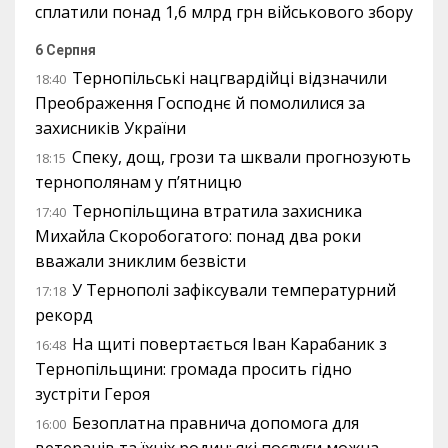
сплатили понад 1,6 млрд грн військового збору
6 Серпня
Тернопільські нацгвардійці відзначили
18:40
Преображення Господнє й помолилися за
захисників України
Спеку, дощ, грози та шквали прогнозують
18:15
тернополянам у п’ятницю
Тернопільщина втратила захисника
17:40
Михайла Скоробогатого: понад два роки
вважали зниклим безвісти
У Тернополі зафіксували температурний
17:18
рекорд
На щиті повертається Іван Карабаник з
16:48
Тернопільщини: громада просить гідно
зустріти Героя
Безоплатна правнича допомога для
16:00