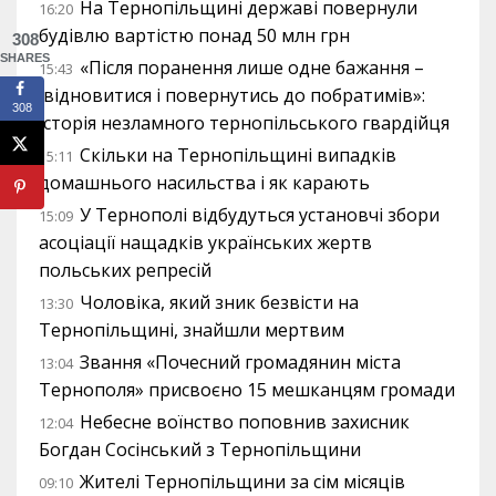
На Тернопільщині державі повернули
16:20
будівлю вартістю понад 50 млн грн
308
SHARES
«Після поранення лише одне бажання –
15:43
відновитися і повернутись до побратимів»:
308
історія незламного тернопільського гвардійця
Скільки на Тернопільщині випадків
15:11
домашнього насильства і як карають
У Тернополі відбудуться установчі збори
15:09
асоціації нащадків українських жертв
польських репресій
Чоловіка, який зник безвісти на
13:30
Тернопільщині, знайшли мертвим
Звання «Почесний громадянин міста
13:04
Тернополя» присвоєно 15 мешканцям громади
Небесне воїнство поповнив захисник
12:04
Богдан Сосінський з Тернопільщини
Жителі Тернопільщини за сім місяців
09:10