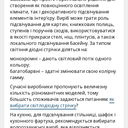
створення як повноцінного освітлення
кімнати, так і декоративного підсвічування
елементів інтер’єру. Виріб може грати роль
підсвічування для картин, книжкових полиць,
ступенів і поручнів сходів, використовуватися
в якості прикраси стелі, ніш, плінтусів, а також
локального підсвічування басейну. За типом
світіння діодні стрічки діляться на:
монохромні – дають світловий потік одного
кольору;
багатобарвні – здатні змінювати свою колірну
гамму.
Сучасні виробники пропонують величезну
кількість різноманітних моделей, тому
більшість споживачів задаються питанням:
як
вибрати світлодіодну стрічку
?
На кухню, для підсвічування стільниці, шафок і
кухонного фартуха, рекомендується вибирати
вологозахисної виріб, яке відрізняється