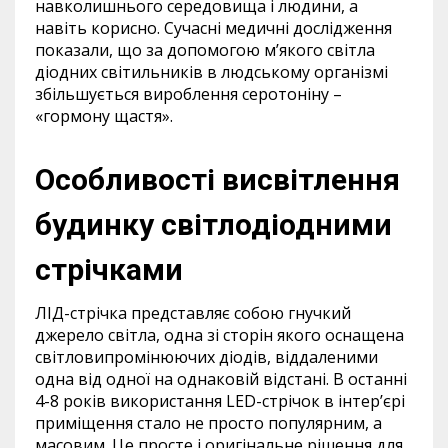
навколишнього середовища і людини, а
навіть корисно. Сучасні медичні дослідження
показали, що за допомогою м’якого світла
діодних світильників в людському організмі
збільшується вироблення серотоніну –
«гормону щастя».
Особливості висвітлення
будинку світлодіодними
стрічками
ЛІД-стрічка представляє собою гнучкий
джерело світла, одна зі сторін якого оснащена
світловипромінюючих діодів, віддаленими
одна від одної на однаковій відстані. В останні
4-8 років використання LED-стрічок в інтер’єрі
приміщення стало не просто популярним, а
масовим. Це просте і оригінальне рішення для