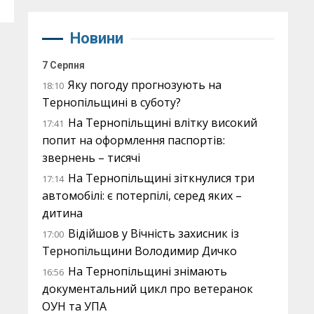
Новини
7 Серпня
Яку погоду прогнозують на
18:10
Тернопільщині в суботу?
На Тернопільщині влітку високий
17:41
попит на оформлення паспортів:
звернень – тисячі
На Тернопільщині зіткнулися три
17:14
автомобілі: є потерпілі, серед яких –
дитина
Відійшов у Вічність захисник із
17:00
Тернопільщини Володимир Дичко
На Тернопільщині знімають
16:56
документальний цикл про ветеранок
ОУН та УПА