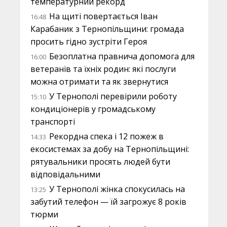
температурний рекорд
На щиті повертається Іван
16:48
Карабаник з Тернопільщини: громада
просить гідно зустріти Героя
Безоплатна правнича допомога для
16:00
ветеранів та їхніх родин: які послуги
можна отримати та як звернутися
У Тернополі перевірили роботу
15:10
кондиціонерів у громадському
транспорті
Рекордна спека і 12 пожеж в
14:33
екосистемах за добу на Тернопільщині:
рятувальники просять людей бути
відповідальними
У Тернополі жінка спокусилась на
13:25
забутий телефон — їй загрожує 8 років
тюрми