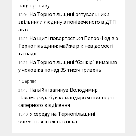
нацспротиву
На Тернопільщині рятувальники
12:04
звільнили людину з понівеченого в ДТП
авто
На щиті повертається Петро Федів з
11:23
Тернопільщини: майже рік невідомості
та надії
На Тернопільщині “банкір” виманив
10:31
у чоловіка понад 35 тисяч гривень
4 Серпня
На війні загинув Володимир
21:45
Паламарчук: був командиром інженерно-
саперного відділення
У середу на Тернопільщині
18:40
очікується шалена спека