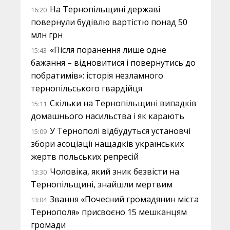
На Тернопільщині державі
16:20
повернули будівлю вартістю понад 50
млн грн
«Після поранення лише одне
15:43
бажання – відновитися і повернутись до
побратимів»: історія незламного
тернопільського гвардійця
Скільки на Тернопільщині випадків
15:11
домашнього насильства і як карають
У Тернополі відбудуться установчі
15:09
збори асоціації нащадків українських
жертв польських репресій
Чоловіка, який зник безвісти на
13:30
Тернопільщині, знайшли мертвим
Звання «Почесний громадянин міста
13:04
Тернополя» присвоєно 15 мешканцям
громади