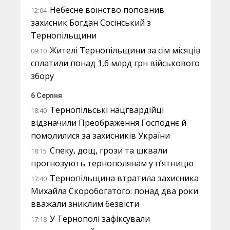
Небесне воїнство поповнив
12:04
захисник Богдан Сосінський з
Тернопільщини
Жителі Тернопільщини за сім місяців
09:10
сплатили понад 1,6 млрд грн військового
збору
6 Серпня
Тернопільські нацгвардійці
18:40
відзначили Преображення Господнє й
помолилися за захисників України
Спеку, дощ, грози та шквали
18:15
прогнозують тернополянам у п’ятницю
Тернопільщина втратила захисника
17:40
Михайла Скоробогатого: понад два роки
вважали зниклим безвісти
У Тернополі зафіксували
17:18