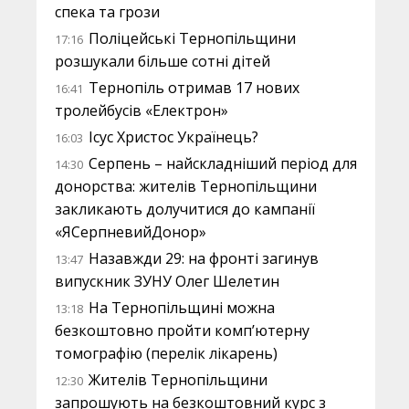
спека та грози
Поліцейські Тернопільщини
17:16
розшукали більше сотні дітей
Тернопіль отримав 17 нових
16:41
тролейбусів «Електрон»
Ісус Христос Українець?
16:03
Серпень – найскладніший період для
14:30
донорства: жителів Тернопільщини
закликають долучитися до кампанії
«ЯСерпневийДонор»
Назавжди 29: на фронті загинув
13:47
випускник ЗУНУ Олег Шелетин
На Тернопільщині можна
13:18
безкоштовно пройти комп’ютерну
томографію (перелік лікарень)
Жителів Тернопільщини
12:30
запрошують на безкоштовний курс з