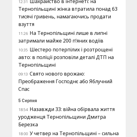
Шахрайство в інтернеті: на
12:31
Тернопільщині жінка втратила понад 63
тисячі гривень, намагаючись продати
взуття
На Тернопільщині лише в липні
11:26
затримали майже 200 п’яних водіїв
Шестеро потерпілих і розтрощені
10:35
авто: в поліції розповіли деталі ДТП на
Тернопільщині
Свято нового врожаю:
09:13
Преображення Господнє або Яблучний
Спас
5 Серпня
Назавжди 33: війна обірвала життя
18:54
уродженця Тернопільщини Дмитра
Березка
У четвер на Тернопільщині – сильна
18:00