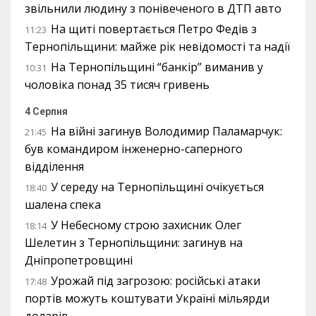
звільнили людину з понівеченого в ДТП авто
На щиті повертається Петро Федів з
11:23
Тернопільщини: майже рік невідомості та надії
На Тернопільщині “банкір” виманив у
10:31
чоловіка понад 35 тисяч гривень
4 Серпня
На війні загинув Володимир Паламарчук:
21:45
був командиром інженерно-саперного
відділення
У середу на Тернопільщині очікується
18:40
шалена спека
У Небесному строю захисник Олег
18:14
Шелетин з Тернопільщини: загинув на
Дніпропетровщині
Урожай під загрозою: російські атаки
17:48
портів можуть коштувати Україні мільярди