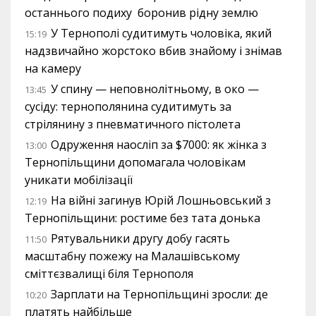
останнього подиху боронив рідну землю
У Тернополі судитимуть чоловіка, який
15:19
надзвичайно жорстоко вбив знайому і знімав
на камеру
У спину — неповнолітньому, в око —
13:45
сусіду: тернополянина судитимуть за
стрілянину з пневматичного пістолета
Одруження наосліп за $7000: як жінка з
13:00
Тернопільщини допомагала чоловікам
уникати мобілізації
На війні загинув Юрій Лошньовський з
12:19
Тернопільщини: ростиме без тата донька
Рятувальники другу добу гасять
11:50
масштабну пожежу на Малашівському
сміттєзвалищі біля Тернополя
Зарплати на Тернопільщині зросли: де
10:20
платять найбільше