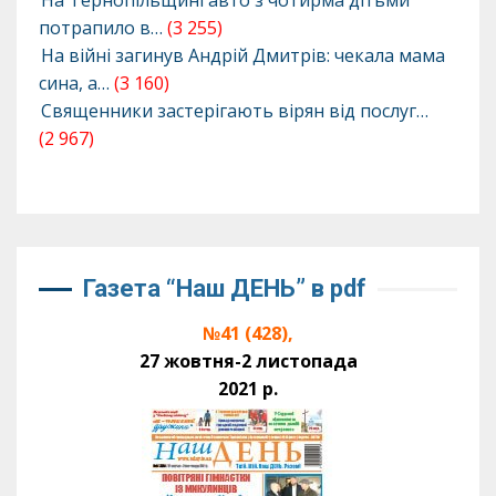
На Тернопільщині авто з чотирма дітьми
потрапило в…
(3 255)
На війні загинув Андрій Дмитрів: чекала мама
сина, а…
(3 160)
Священники застерігають вірян від послуг…
(2 967)
Газета “Наш ДЕНЬ” в pdf
№41 (428),
27 жовтня-2 листопада
2021 р.