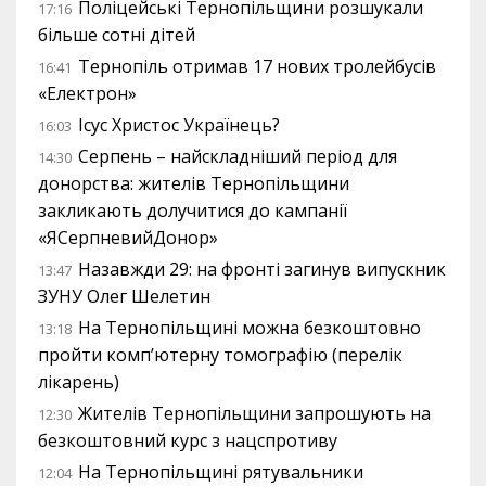
Поліцейські Тернопільщини розшукали
17:16
більше сотні дітей
Тернопіль отримав 17 нових тролейбусів
16:41
«Електрон»
Ісус Христос Українець?
16:03
Серпень – найскладніший період для
14:30
донорства: жителів Тернопільщини
закликають долучитися до кампанії
«ЯСерпневийДонор»
Назавжди 29: на фронті загинув випускник
13:47
ЗУНУ Олег Шелетин
На Тернопільщині можна безкоштовно
13:18
пройти комп’ютерну томографію (перелік
лікарень)
Жителів Тернопільщини запрошують на
12:30
безкоштовний курс з нацспротиву
На Тернопільщині рятувальники
12:04