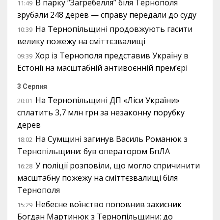
В парку “Загребелля” біля Тернополя
11:49
зрубали 248 дерев — справу передали до суду
На Тернопільщині продовжують гасити
10:39
велику пожежу на сміттєзвалищі
Хор із Тернополя представив Україну в
09:39
Естонії на масштабній антивоєнній прем’єрі
3 Серпня
На Тернопільщині ДП «Ліси України»
20:01
сплатить 3,7 млн грн за незаконну порубку
дерев
На Сумщині загинув Василь Романюк з
18:02
Тернопільщини: був оператором БпЛА
У поліції розповіли, що могло спричинити
16:28
масштабну пожежу на сміттєзвалищі біля
Тернополя
Небесне воїнство поповнив захисник
15:29
Богдан Мартинюк з Тернопільщини: до