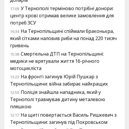
доларів
У Тернополі терміново потрібні донори:
17:09
центр крові отримав велике замовлення для
потреб ЗСУ
На Тернопільщині спіймали браконьєра,
16:34
який сітками наловив риби на понад 220 тисяч
гривень
Смертельна ДТП на Тернопільщині:
15:38
медики не врятували життя 16-річного
мотоцикліста
На фронті загинув Юрій Пушкар з
13:23
Тернопільщини: війна забирає найкращих
Поліція знайшла нападника, який у
12:50
Тернополі травмував дитину металевою
пляшкою
На щиті повертається Василь Ришкевич з
12:17
Тернопільщини: загинув під Покровськом