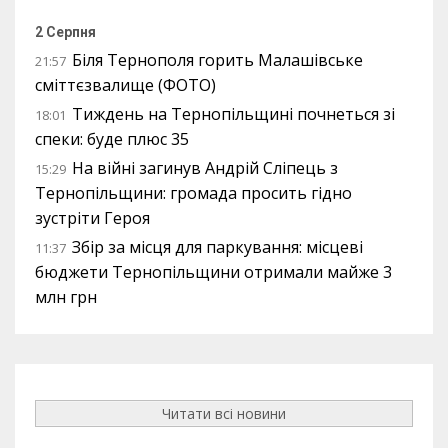
2 Серпня
Біля Тернополя горить Малашівське
21:57
сміттєзвалище (ФОТО)
Тиждень на Тернопільщині почнеться зі
18:01
спеки: буде плюс 35
На війні загинув Андрій Сліпець з
15:29
Тернопільщини: громада просить гідно
зустріти Героя
Збір за місця для паркування: місцеві
11:37
бюджети Тернопільщини отримали майже 3
млн грн
Читати всі новини