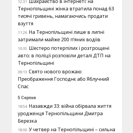
Шахрайство в інтернеті: на
12:31
Тернопільщині жінка втратила понад 63
тисячі гривень, намагаючись продати
взуття
На Тернопільщині лише в липні
11:26
затримали майже 200 п’яних водіїв
Шестеро потерпілих і розтрощені
10:35
авто: в поліції розповіли деталі ДТП на
Тернопільщині
Свято нового врожаю:
09:13
Преображення Господнє або Яблучний
Спас
5 Серпня
Назавжди 33: війна обірвала життя
18:54
уродженця Тернопільщини Дмитра
Березка
У четвер на Тернопільщині – сильна
18:00