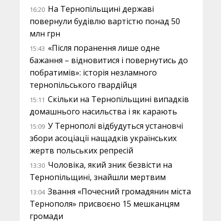
На Тернопільщині державі
16:20
повернули будівлю вартістю понад 50
млн грн
«Після поранення лише одне
15:43
бажання – відновитися і повернутись до
побратимів»: історія незламного
тернопільського гвардійця
Скільки на Тернопільщині випадків
15:11
домашнього насильства і як карають
У Тернополі відбудуться установчі
15:09
збори асоціації нащадків українських
жертв польських репресій
Чоловіка, який зник безвісти на
13:30
Тернопільщині, знайшли мертвим
Звання «Почесний громадянин міста
13:04
Тернополя» присвоєно 15 мешканцям
громади