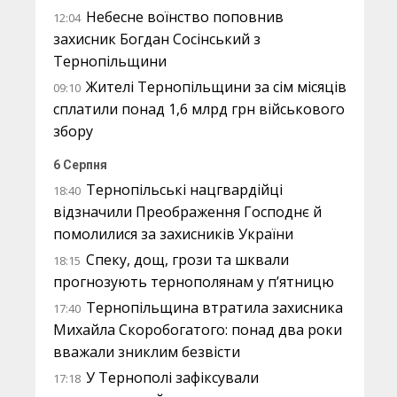
Небесне воїнство поповнив
12:04
захисник Богдан Сосінський з
Тернопільщини
Жителі Тернопільщини за сім місяців
09:10
сплатили понад 1,6 млрд грн військового
збору
6 Серпня
Тернопільські нацгвардійці
18:40
відзначили Преображення Господнє й
помолилися за захисників України
Спеку, дощ, грози та шквали
18:15
прогнозують тернополянам у п’ятницю
Тернопільщина втратила захисника
17:40
Михайла Скоробогатого: понад два роки
вважали зниклим безвісти
У Тернополі зафіксували
17:18