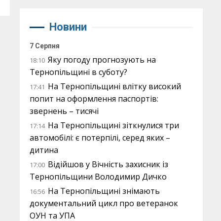
Новини
7 Серпня
Яку погоду прогнозують на
18:10
Тернопільщині в суботу?
На Тернопільщині влітку високий
17:41
попит на оформлення паспортів:
звернень – тисячі
На Тернопільщині зіткнулися три
17:14
автомобілі: є потерпілі, серед яких –
дитина
Відійшов у Вічність захисник із
17:00
Тернопільщини Володимир Дичко
На Тернопільщині знімають
16:56
документальний цикл про ветеранок
ОУН та УПА