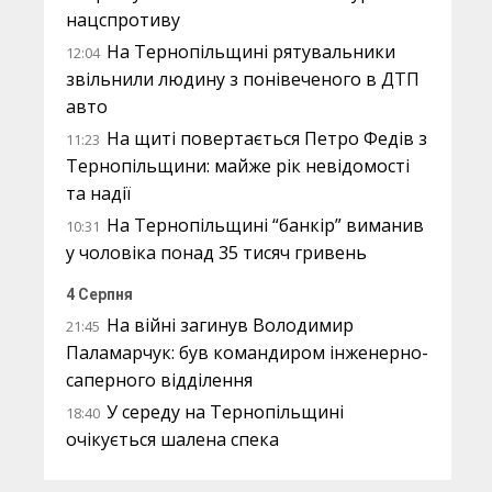
нацспротиву
На Тернопільщині рятувальники
12:04
звільнили людину з понівеченого в ДТП
авто
На щиті повертається Петро Федів з
11:23
Тернопільщини: майже рік невідомості
та надії
На Тернопільщині “банкір” виманив
10:31
у чоловіка понад 35 тисяч гривень
4 Серпня
На війні загинув Володимир
21:45
Паламарчук: був командиром інженерно-
саперного відділення
У середу на Тернопільщині
18:40
очікується шалена спека