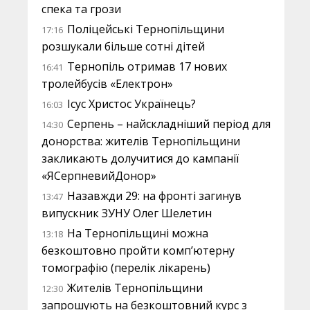
спека та грози
Поліцейські Тернопільщини
17:16
розшукали більше сотні дітей
Тернопіль отримав 17 нових
16:41
тролейбусів «Електрон»
Ісус Христос Українець?
16:03
Серпень – найскладніший період для
14:30
донорства: жителів Тернопільщини
закликають долучитися до кампанії
«ЯСерпневийДонор»
Назавжди 29: на фронті загинув
13:47
випускник ЗУНУ Олег Шелетин
На Тернопільщині можна
13:18
безкоштовно пройти комп’ютерну
томографію (перелік лікарень)
Жителів Тернопільщини
12:30
запрошують на безкоштовний курс з