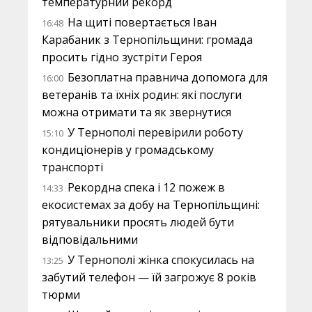
температурний рекорд
На щиті повертається Іван
16:48
Карабаник з Тернопільщини: громада
просить гідно зустріти Героя
Безоплатна правнича допомога для
16:00
ветеранів та їхніх родин: які послуги
можна отримати та як звернутися
У Тернополі перевірили роботу
15:10
кондиціонерів у громадському
транспорті
Рекордна спека і 12 пожеж в
14:33
екосистемах за добу на Тернопільщині:
рятувальники просять людей бути
відповідальними
У Тернополі жінка спокусилась на
13:25
забутий телефон — їй загрожує 8 років
тюрми