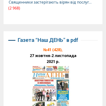
Священники застерігають вірян від послуг…
(2 968)
Газета “Наш ДЕНЬ” в pdf
№41 (428),
27 жовтня-2 листопада
2021 р.