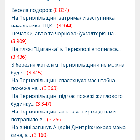
Весела подорож
(8 834)
На Тернопільщині затримали заступника
начальника ТЦК…
(3 944)
Печатки, авто та чорнова бухгалтерія: на…
(3 909)
На пляжі “Циганка” в Тернополі втопилася…
(3 436)
З березня жителям Тернопільщини не можна
буде…
(3 415)
На Тернопільщині спалахнула масштабна
пожежа на…
(3 363)
На Тернопільщині під час пожежі житлового
будинку…
(3 347)
На Тернопільщині авто з чотирма дітьми
потрапило в…
(3 256)
На війні загинув Андрій Дмитрів: чекала мама
сина, а…
(3 160)