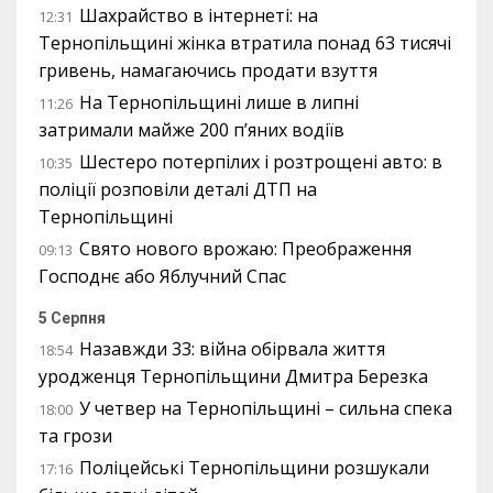
Шахрайство в інтернеті: на
12:31
Тернопільщині жінка втратила понад 63 тисячі
гривень, намагаючись продати взуття
На Тернопільщині лише в липні
11:26
затримали майже 200 п’яних водіїв
Шестеро потерпілих і розтрощені авто: в
10:35
поліції розповіли деталі ДТП на
Тернопільщині
Свято нового врожаю: Преображення
09:13
Господнє або Яблучний Спас
5 Серпня
Назавжди 33: війна обірвала життя
18:54
уродженця Тернопільщини Дмитра Березка
У четвер на Тернопільщині – сильна спека
18:00
та грози
Поліцейські Тернопільщини розшукали
17:16