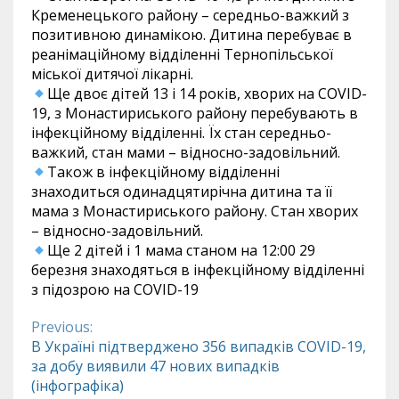
Кременецького району – середньо-важкий з
позитивною динамікою. Дитина перебуває в
реанімаційному відділенні Тернопільської
міської дитячої лікарні.
Ще двоє дітей 13 і 14 років, хворих на COVID-
19, з Монастириського району перебувають в
інфекційному відділенні. Їх стан середньо-
важкий, стан мами – відносно-задовільний.
Також в інфекційному відділенні
знаходиться одинадцятирічна дитина та її
мама з Монастириського району. Стан хворих
– відносно-задовільний.
Ще 2 дітей і 1 мама станом на 12:00 29
березня знаходяться в інфекційному відділенні
з підозрою на COVID-19
Previous:
Continue
В Україні підтверджено 356 випадків COVID-19,
за добу виявили 47 нових випадків
Reading
(інфографіка)