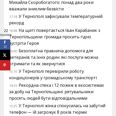
Михайла Скоробогатого: понад два роки
вважали зниклим безвісти
У Тернополі зафіксували температурний
17:18
рекорд
На щиті повертається Іван Карабаник з
16:48
22
SHARES
Тернопільщини: громада просить гідно
зустріти Героя
22
Безоплатна правнича допомога для
16:00
ветеранів та їхніх родин: які послуги можна
отримати та як звернутися
У Тернополі перевірили роботу
15:10
кондиціонерів у громадському транспорті
Рекордна спека і 12 пожеж в екосистемах
14:33
за добу на Тернопільщині: рятувальники
просять людей бути відповідальними
У Тернополі жінка спокусилась на забутий
13:25
телефон — їй загрожує 8 років тюрми