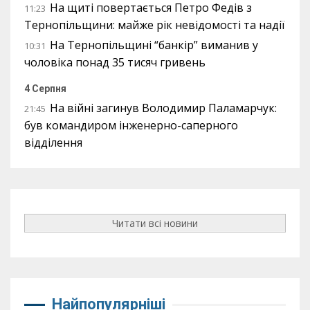
На щиті повертається Петро Федів з
11:23
Тернопільщини: майже рік невідомості та надії
На Тернопільщині “банкір” виманив у
10:31
чоловіка понад 35 тисяч гривень
4 Серпня
На війні загинув Володимир Паламарчук:
21:45
був командиром інженерно-саперного
відділення
Читати всі новини
Найпопулярніші