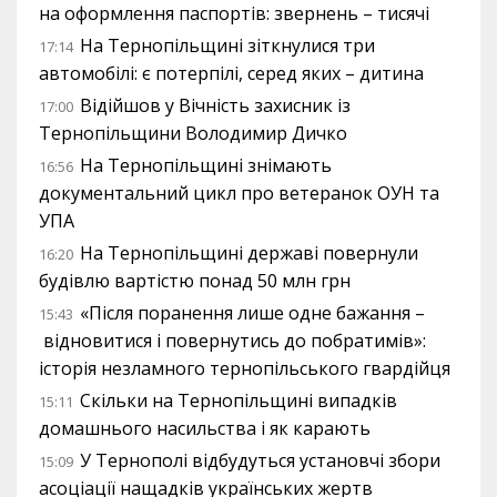
на оформлення паспортів: звернень – тисячі
На Тернопільщині зіткнулися три
17:14
автомобілі: є потерпілі, серед яких – дитина
Відійшов у Вічність захисник із
17:00
Тернопільщини Володимир Дичко
На Тернопільщині знімають
16:56
документальний цикл про ветеранок ОУН та
УПА
На Тернопільщині державі повернули
16:20
будівлю вартістю понад 50 млн грн
«Після поранення лише одне бажання –
15:43
відновитися і повернутись до побратимів»:
історія незламного тернопільського гвардійця
Скільки на Тернопільщині випадків
15:11
домашнього насильства і як карають
У Тернополі відбудуться установчі збори
15:09
асоціації нащадків українських жертв