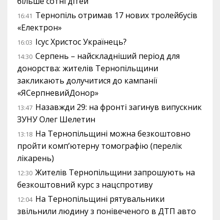
більше сотні дітей
Тернопіль отримав 17 нових тролейбусів
16:41
«Електрон»
Ісус Христос Українець?
16:03
Серпень – найскладніший період для
14:30
донорства: жителів Тернопільщини
закликають долучитися до кампанії
«ЯСерпневийДонор»
Назавжди 29: на фронті загинув випускник
13:47
ЗУНУ Олег Шелетин
На Тернопільщині можна безкоштовно
13:18
пройти комп’ютерну томографію (перелік
лікарень)
Жителів Тернопільщини запрошують на
12:30
безкоштовний курс з нацспротиву
На Тернопільщині рятувальники
12:04
звільнили людину з понівеченого в ДТП авто