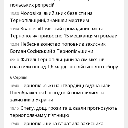
польських репресій
Чоловіка, який зник безвісти на
13:30
Тернопільщині, знайшли мертвим
Звання «Почесний громадянин міста
13:04
Тернополя» присвоєно 15 мешканцям громади
Небесне воїнство поповнив захисник
12:04
Богдан Сосінський з Тернопільщини
Жителі Тернопільщини за сім місяців
09:10
сплатили понад 1,6 млрд грн військового збору
6 Серпня
Тернопільські нацгвардійці відзначили
18:40
Преображення Господнє й помолилися за
захисників України
Спеку, дощ, грози та шквали прогнозують
18:15
тернополянам у п’ятницю
Тернопільщина втратила захисника
17:40