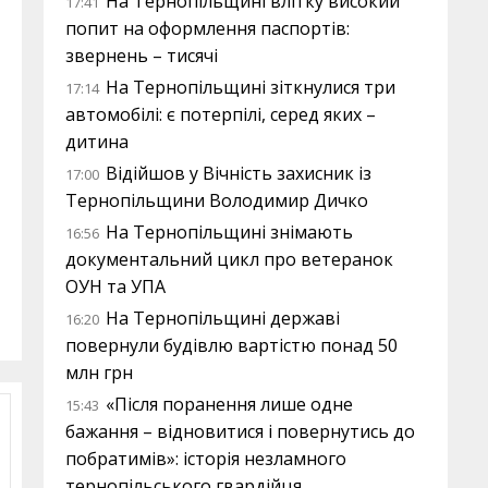
На Тернопільщині влітку високий
17:41
попит на оформлення паспортів:
звернень – тисячі
На Тернопільщині зіткнулися три
17:14
автомобілі: є потерпілі, серед яких –
дитина
Відійшов у Вічність захисник із
17:00
Тернопільщини Володимир Дичко
На Тернопільщині знімають
16:56
документальний цикл про ветеранок
ОУН та УПА
На Тернопільщині державі
16:20
повернули будівлю вартістю понад 50
млн грн
«Після поранення лише одне
15:43
бажання – відновитися і повернутись до
побратимів»: історія незламного
тернопільського гвардійця