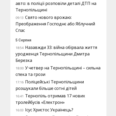
авто: в поліції розповіли деталі ДТП на
Тернопільщині
Свято нового врожаю:
09:13
Преображення Господнє або Яблучний
Спас
5 Серпня
Назавжди 33: війна обірвала життя
18:54
уродженця Тернопільщини Дмитра
Березка
У четвер на Тернопільщині – сильна
18:00
спека та грози
Поліцейські Тернопільщини
17:16
розшукали більше сотні дітей
Тернопіль отримав 17 нових
16:41
тролейбусів «Електрон»
Ісус Христос Українець?
16:03