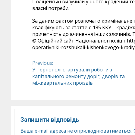
Поліцейські вилучили у нього крадений те
власні потреби.
За даним фактом розпочато кримінальне п
кваліфікують за статтею 185 ККУ – крадіж
причетність до вчинення інших злочинів. 
© Офіційний сайт Національної поліції: http
operativniki-rozshukali-kishenkovogo-kradiy
Previous:
Continue
У Тернополі стартували роботи з
капітального ремонту доріг, дворів та
Reading
міжквартальних проїздів
Залишити відповідь
Ваша e-mail адреса не оприлюднюватиметься.