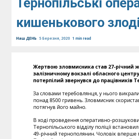
Тернопільські опер
кишенькового злод
Наш ДЕНЬ
5 Березня, 2020
1 min read
Жертвою зловмисника став 27-річний ж
залізничному вокзалі обласного центру,
потерпілий звернувся до працівників Те
За словами теребовлянця, у нього викрали
понад 8500 гривень. Зловмисник скористав
потягнув його майно.
В ході проведення оперативно-розшукови
Тернопільського відділу поліції встанови
49-річний тернополянин. Чоловік вперше 