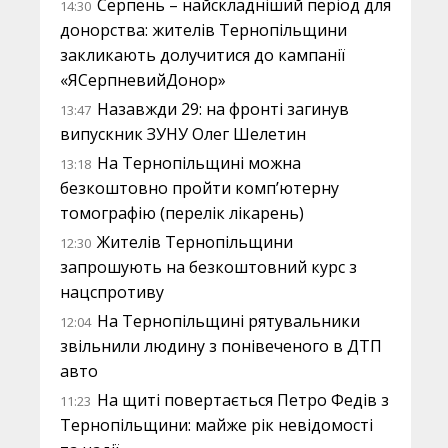
Серпень – найскладніший період для
14:30
донорства: жителів Тернопільщини
закликають долучитися до кампанії
«ЯСерпневийДонор»
Назавжди 29: на фронті загинув
13:47
випускник ЗУНУ Олег Шелетин
На Тернопільщині можна
13:18
безкоштовно пройти комп’ютерну
томографію (перелік лікарень)
Жителів Тернопільщини
12:30
запрошують на безкоштовний курс з
нацспротиву
На Тернопільщині рятувальники
12:04
звільнили людину з понівеченого в ДТП
авто
На щиті повертається Петро Федів з
11:23
Тернопільщини: майже рік невідомості