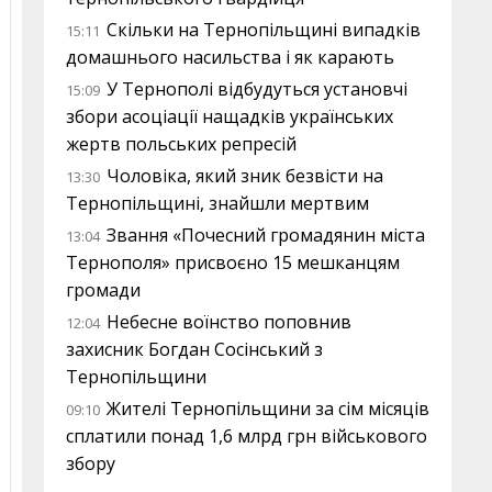
Скільки на Тернопільщині випадків
15:11
домашнього насильства і як карають
У Тернополі відбудуться установчі
15:09
збори асоціації нащадків українських
жертв польських репресій
Чоловіка, який зник безвісти на
13:30
Тернопільщині, знайшли мертвим
Звання «Почесний громадянин міста
13:04
Тернополя» присвоєно 15 мешканцям
громади
Небесне воїнство поповнив
12:04
захисник Богдан Сосінський з
Тернопільщини
Жителі Тернопільщини за сім місяців
09:10
сплатили понад 1,6 млрд грн військового
збору