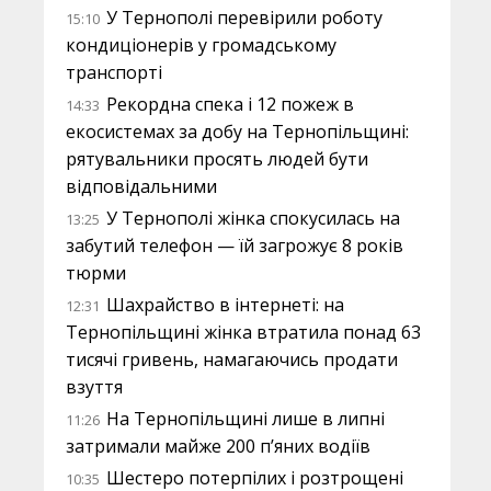
У Тернополі перевірили роботу
15:10
кондиціонерів у громадському
транспорті
Рекордна спека і 12 пожеж в
14:33
екосистемах за добу на Тернопільщині:
рятувальники просять людей бути
відповідальними
У Тернополі жінка спокусилась на
13:25
забутий телефон — їй загрожує 8 років
тюрми
Шахрайство в інтернеті: на
12:31
Тернопільщині жінка втратила понад 63
тисячі гривень, намагаючись продати
взуття
На Тернопільщині лише в липні
11:26
затримали майже 200 п’яних водіїв
Шестеро потерпілих і розтрощені
10:35