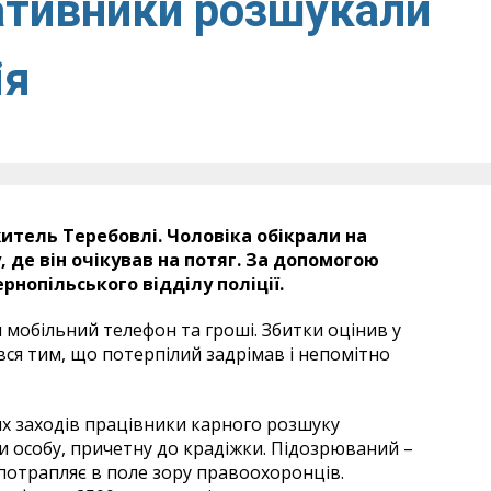
ативники розшукали
ія
итель Теребовлі. Чоловіка обікрали на
 де він очікував на потяг. За допомогою
рнопільського відділу поліції.
 мобільний телефон та гроші. Збитки оцінив у
ся тим, що потерпілий задрімав і непомітно
х заходів працівники карного розшуку
ли особу, причетну до крадіжки. Підозрюваний –
потрапляє в поле зору правоохоронців.