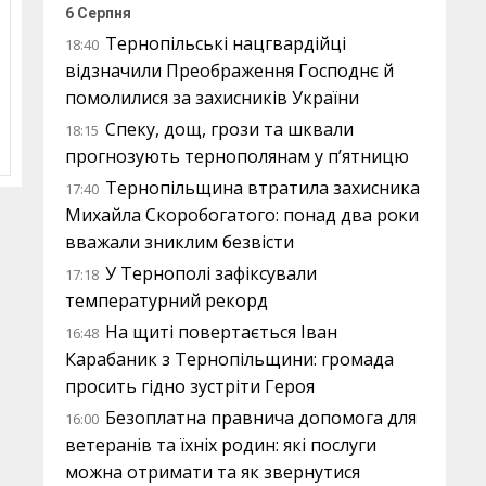
6 Серпня
Тернопільські нацгвардійці
18:40
відзначили Преображення Господнє й
помолилися за захисників України
Спеку, дощ, грози та шквали
18:15
прогнозують тернополянам у п’ятницю
Тернопільщина втратила захисника
17:40
Михайла Скоробогатого: понад два роки
вважали зниклим безвісти
У Тернополі зафіксували
17:18
температурний рекорд
На щиті повертається Іван
16:48
Карабаник з Тернопільщини: громада
просить гідно зустріти Героя
Безоплатна правнича допомога для
16:00
ветеранів та їхніх родин: які послуги
можна отримати та як звернутися