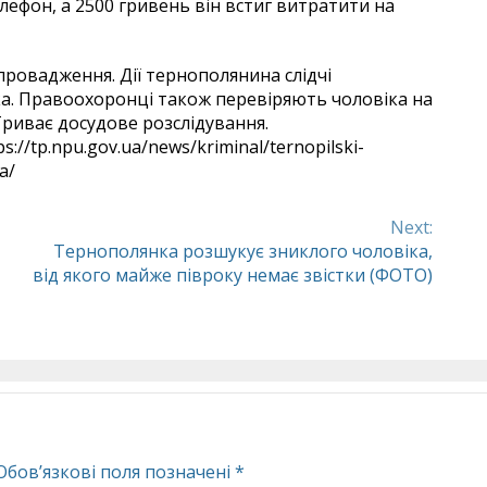
лефон, а 2500 гривень він встиг витратити на
ровадження. Дії тернополянина слідчі
ка. Правоохоронці також перевіряють чоловіка на
Триває досудове розслідування.
s://tp.npu.gov.ua/news/kriminal/ternopilski-
a/
Next:
Тернополянка розшукує зниклого чоловіка,
від якого майже півроку немає звістки (ФОТО)
Обов’язкові поля позначені
*