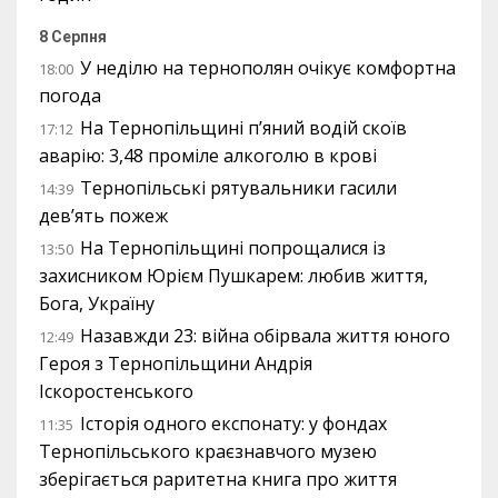
8 Серпня
У неділю на тернополян очікує комфортна
18:00
погода
На Тернопільщині п’яний водій скоїв
17:12
аварію: 3,48 проміле алкоголю в крові
Тернопільські рятувальники гасили
14:39
дев’ять пожеж
На Тернопільщині попрощалися із
13:50
захисником Юрієм Пушкарем: любив життя,
Бога, Україну
Назавжди 23: війна обірвала життя юного
12:49
Героя з Тернопільщини Андрія
Іскоростенського
Історія одного експонату: у фондах
11:35
Тернопільського краєзнавчого музею
зберігається раритетна книга про життя