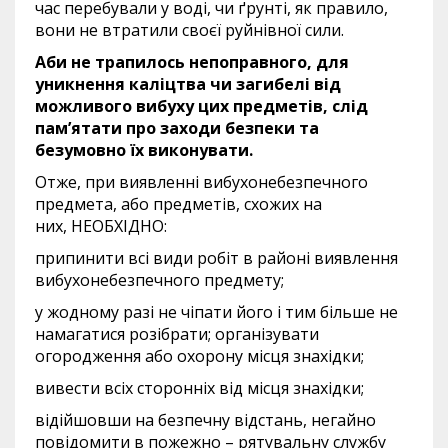
час перебували у воді, чи ґрунті, як правило,
вони не втратили своєї руйнівної сили.
Аби не трапилось непоправного, для
уникнення каліцтва чи загибелі від
можливого вибуху цих предметів, слід
пам’ятати про заходи безпеки та
безумовно їх виконувати.
Отже, при виявленні вибухонебезпечного
предмета, або предметів, схожих на
них, НЕОБХІДНО:
припинити всі види робіт в районі виявлення
вибухонебезпечного предмету;
у жодному разі не чіпати його і тим більше не
намагатися розібрати; організувати
огородження або охорону місця знахідки;
вивести всіх сторонніх від місця знахідки;
відійшовши на безпечну відстань, негайно
повідомити в пожежно – рятувальну службу