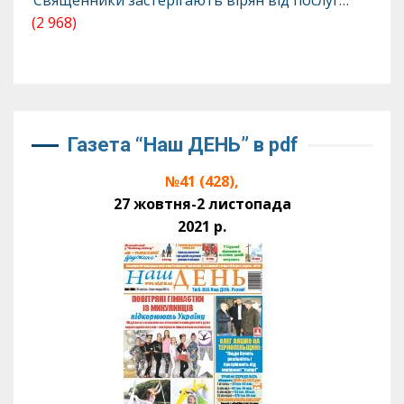
Священники застерігають вірян від послуг…
(2 968)
Газета “Наш ДЕНЬ” в pdf
№41 (428),
27 жовтня-2 листопада
2021 р.