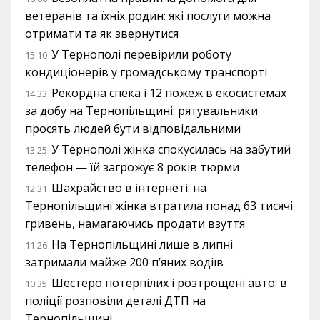
ветеранів та їхніх родин: які послуги можна
отримати та як звернутися
У Тернополі перевірили роботу
15:10
кондиціонерів у громадському транспорті
Рекордна спека і 12 пожеж в екосистемах
14:33
за добу на Тернопільщині: рятувальники
просять людей бути відповідальними
У Тернополі жінка спокусилась на забутий
13:25
телефон — їй загрожує 8 років тюрми
Шахрайство в інтернеті: на
12:31
Тернопільщині жінка втратила понад 63 тисячі
гривень, намагаючись продати взуття
На Тернопільщині лише в липні
11:26
затримали майже 200 п’яних водіїв
Шестеро потерпілих і розтрощені авто: в
10:35
поліції розповіли деталі ДТП на
Тернопільщині