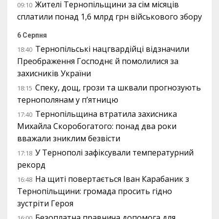
Жителі Тернопільщини за сім місяців
09:10
сплатили понад 1,6 млрд грн військового збору
6 Серпня
Тернопільські нацгвардійці відзначили
18:40
Преображення Господнє й помолилися за
захисників України
Спеку, дощ, грози та шквали прогнозують
18:15
тернополянам у п’ятницю
Тернопільщина втратила захисника
17:40
Михайла Скоробогатого: понад два роки
вважали зниклим безвісти
У Тернополі зафіксували температурний
17:18
рекорд
На щиті повертається Іван Карабаник з
16:48
Тернопільщини: громада просить гідно
зустріти Героя
Безоплатна правнича допомога для
16:00