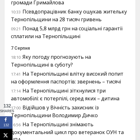
громади Гримайлова
Псевдопрацівник банку ошукав жительку
10:33
Тернопільщини на 28 тисяч гривень
Понад 5,8 млрд грн на соціальні гарантії
09:21
сплатили на Тернопільщині
7 Серпня
Яку погоду прогнозують на
18:10
Тернопільщині в суботу?
На Тернопільщині влітку високий попит
17:41
на оформлення паспортів: звернень – тисячі
На Тернопільщині зіткнулися три
17:14
автомобілі: є потерпілі, серед яких – дитина
132
Відійшов у Вічність захисник із
17:00
SHARES
Тернопільщини Володимир Дичко
На Тернопільщині знімають
16:56
132
документальний цикл про ветеранок ОУН та