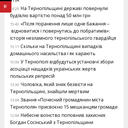
УПА
На Тернопільщині державі повернули
16:20
будівлю вартістю понад 50 млн грн
«Після поранення лише одне бажання –
15:43
відновитися і повернутись до побратимів»:
історія незламного тернопільського гвардійця
Скільки на Тернопільщині випадків
15:11
домашнього насильства і як карають
У Тернополі відбудуться установчі збори
15:09
асоціації нащадків українських жертв
польських репресій
Чоловіка, який зник безвісти на
13:30
Тернопільщині, знайшли мертвим
Звання «Почесний громадянин міста
13:04
Тернополя» присвоєно 15 мешканцям громади
Небесне воїнство поповнив захисник
12:04
Богдан Сосінський з Тернопільщини