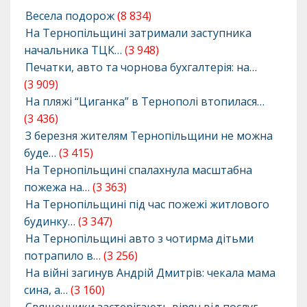
Весела подорож
(8 834)
На Тернопільщині затримали заступника
начальника ТЦК…
(3 948)
Печатки, авто та чорнова бухгалтерія: на…
(3 909)
На пляжі “Циганка” в Тернополі втопилася…
(3 436)
З березня жителям Тернопільщини не можна
буде…
(3 415)
На Тернопільщині спалахнула масштабна
пожежа на…
(3 363)
На Тернопільщині під час пожежі житлового
будинку…
(3 347)
На Тернопільщині авто з чотирма дітьми
потрапило в…
(3 256)
На війні загинув Андрій Дмитрів: чекала мама
сина, а…
(3 160)