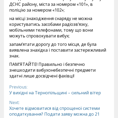
ДСНС району, міста за номером «101», в
поліцію за номером «102»;
на місці знаходження снаряду не можна
користуватись засобами радіозв’язку,
мобільними телефонами, тому що вони
можуть спровокувати вибух;
запам’ятати дорогу до того місця, де була
виявлена знахідка і поставити застережливий
знак.
ПАМ’ЯТАЙТЕ! Правильно і безпечно
знешкодити вибухонебезпечні предмети
здатні лише досвідчені фахівці!
Previous:
Continue
У вихідні на Тернопільщині – сильний вітер
Reading
Next:
Хочете відмовитися від спрощеної системи
оподаткування? Подати заяву можна до 21