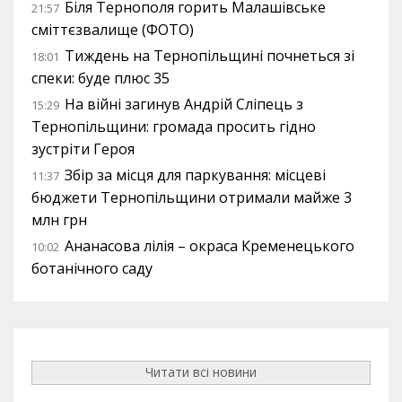
Біля Тернополя горить Малашівське
21:57
сміттєзвалище (ФОТО)
Тиждень на Тернопільщині почнеться зі
18:01
спеки: буде плюс 35
На війні загинув Андрій Сліпець з
15:29
Тернопільщини: громада просить гідно
зустріти Героя
Збір за місця для паркування: місцеві
11:37
бюджети Тернопільщини отримали майже 3
млн грн
Ананасова лілія – окраса Кременецького
10:02
ботанічного саду
Читати всі новини