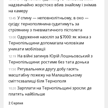
надзвичайно жорстоко вбив знайому і знімав
на камеру
У спину — неповнолітньому, в око —
13:45
сусіду: тернополянина судитимуть за
стрілянину з пневматичного пістолета
Одруження наосліп за $7000: як жінка з
13:00
Тернопільщини допомагала чоловікам
уникати мобілізації
На війні загинув Юрій Лошньовський з
12:19
Тернопільщини: ростиме без тата донька
Рятувальники другу добу гасять
11:50
масштабну пожежу на Малашівському
сміттєзвалищі біля Тернополя
Зарплати на Тернопільщині зросли: де
10:20
платять найбільше
2 Серпня