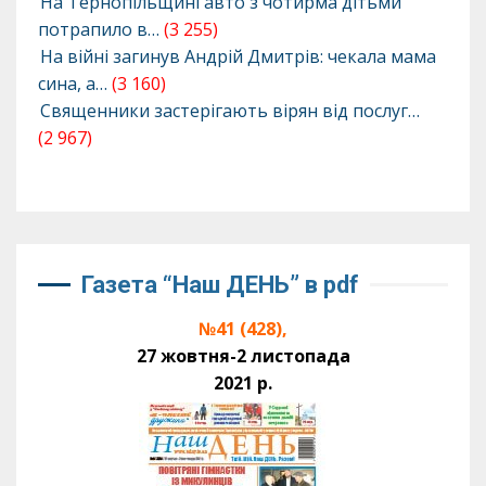
На Тернопільщині авто з чотирма дітьми
потрапило в…
(3 255)
На війні загинув Андрій Дмитрів: чекала мама
сина, а…
(3 160)
Священники застерігають вірян від послуг…
(2 967)
Газета “Наш ДЕНЬ” в pdf
№41 (428),
27 жовтня-2 листопада
2021 р.