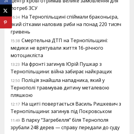
центр крові отримав велике замовлення для
24
потреб ЗСУ
На Тернопільщині спіймали браконьєра,
16:34
який сітками наловив риби на понад 220 тисяч
гривень
Смертельна ДТП на Тернопільщині:
15:38
медики не врятували життя 16-річного
мотоцикліста
На фронті загинув Юрій Пушкар з
13:23
Тернопільщини: війна забирає найкращих
Поліція знайшла нападника, який у
12:50
Тернополі травмував дитину металевою
пляшкою
На щиті повертається Василь Ришкевич з
12:17
Тернопільщини: загинув під Покровськом
В парку “Загребелля” біля Тернополя
11:49
зрубали 248 дерев — справу передали до суду