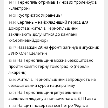
Тернопіль отримав 17 нових тролейбусів
16:41
«Електрон»
Ісус Христос Українець?
16:03
Серпень – найскладніший період для
14:30
донорства: жителів Тернопільщини
закликають долучитися до кампанії
«ЯСерпневийДонор»
Назавжди 29: на фронті загинув випускник
13:47
ЗУНУ Олег Шелетин
На Тернопільщині можна безкоштовно
13:18
пройти комп’ютерну томографію (перелік
лікарень)
Жителів Тернопільщини запрошують на
12:30
безкоштовний курс з нацспротиву
На Тернопільщині рятувальники
12:04
звільнили людину з понівеченого в ДТП авто
На щиті повертається Петро Федів з
11:23