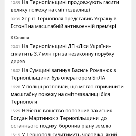
На Тернопільщині продовжують гасити
10:39
велику пожежу на сміттєзвалищі
Хор із Тернополя представив Україну в
09:39
Естонії на масштабній антивоєнній прем’єрі
3 Серпня
На Тернопільщині ДП «Ліси України»
20:01
сплатить 3,7 млн грн за незаконну порубку
дерев
На Сумщині загинув Василь Романюк з
18:02
Тернопільщини: був оператором БпЛА
У поліції розповіли, що могло спричинити
16:28
масштабну пожежу на сміттєзвалищі біля
Тернополя
Небесне воїнство поповнив захисник
15:29
Богдан Мартинюк з Тернопільщини: до
останнього подиху боронив рідну землю
У Тернополі судитимуть чоловіка, який
15:19