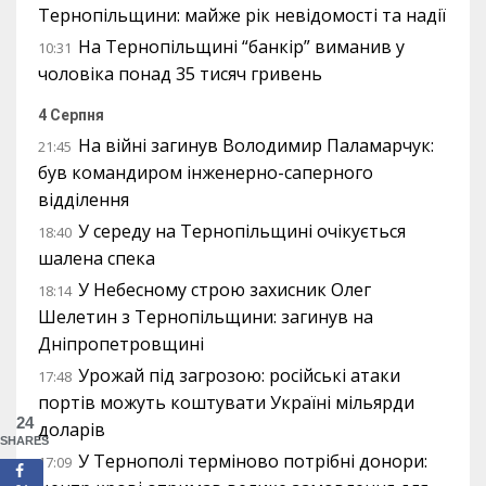
Тернопільщини: майже рік невідомості та надії
На Тернопільщині “банкір” виманив у
10:31
чоловіка понад 35 тисяч гривень
4 Серпня
На війні загинув Володимир Паламарчук:
21:45
був командиром інженерно-саперного
відділення
У середу на Тернопільщині очікується
18:40
шалена спека
У Небесному строю захисник Олег
18:14
Шелетин з Тернопільщини: загинув на
Дніпропетровщині
Урожай під загрозою: російські атаки
17:48
портів можуть коштувати Україні мільярди
24
доларів
SHARES
У Тернополі терміново потрібні донори:
17:09