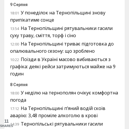
9 Серпня
У понеділок на Тернопільщині знову
18:01
припікатиме сонце
На Тернопільщині рятувальники гасили
13:54
суху траву, сміття, торф і сіно
На Тернопільщині триває підготовка до
12:00
опалювального сезону: що зроблено
Поїзди в Україні масово вибиваються з
10:22
графіка: деякі рейси затримуються майже на 9
годин
8 Серпня
У неділю на тернополян очікує комфортна
18:00
погода
На Тернопільщині п’яний водій скоїв
17:12
аварію: 3,48 проміле алкоголю в крові
11
Тернопільські рятувальники гасили
14:39
SHARES