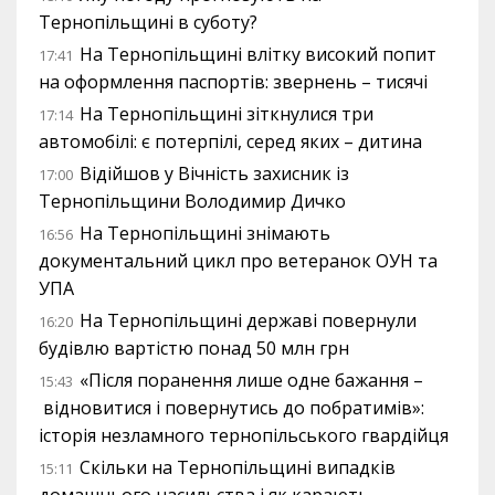
Тернопільщині в суботу?
На Тернопільщині влітку високий попит
17:41
на оформлення паспортів: звернень – тисячі
На Тернопільщині зіткнулися три
17:14
автомобілі: є потерпілі, серед яких – дитина
Відійшов у Вічність захисник із
17:00
Тернопільщини Володимир Дичко
На Тернопільщині знімають
16:56
документальний цикл про ветеранок ОУН та
УПА
На Тернопільщині державі повернули
16:20
будівлю вартістю понад 50 млн грн
«Після поранення лише одне бажання –
15:43
відновитися і повернутись до побратимів»:
історія незламного тернопільського гвардійця
Скільки на Тернопільщині випадків
15:11
домашнього насильства і як карають