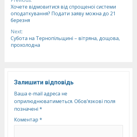
Continue
Хочете відмовитися від спрощеної системи
оподаткування? Подати заяву можна до 21
Reading
березня
Next:
Субота на Тернопільщині – вітряна, дощова,
прохолодна
Залишити відповідь
Ваша e-mail адреса не
оприлюднюватиметься.
Обов’язкові поля
позначені
*
Коментар
*