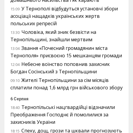
У Тернополі відбудуться установчі збори
15:09
асоціації нащадків українських жертв
польських репресій
Чоловіка, який зник безвісти на
13:30
Тернопільщині, знайшли мертвим
Звання «Почесний громадянин міста
13:04
Тернополя» присвоєно 15 мешканцям громади
Небесне воїнство поповнив захисник
12:04
Богдан Сосінський з Тернопільщини
Жителі Тернопільщини за сім місяців
09:10
сплатили понад 1,6 млрд грн військового збору
6 Серпня
Тернопільські нацгвардійці відзначили
18:40
Преображення Господнє й помолилися за
захисників України
Спеку, дощ, грози та шквали прогнозують
18:15