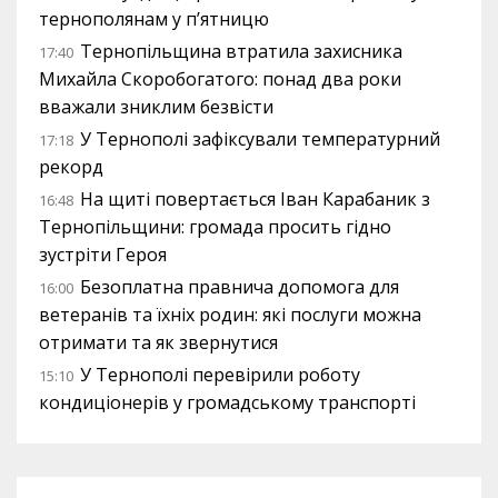
тернополянам у п’ятницю
Тернопільщина втратила захисника
17:40
Михайла Скоробогатого: понад два роки
вважали зниклим безвісти
У Тернополі зафіксували температурний
17:18
рекорд
На щиті повертається Іван Карабаник з
16:48
Тернопільщини: громада просить гідно
зустріти Героя
Безоплатна правнича допомога для
16:00
ветеранів та їхніх родин: які послуги можна
отримати та як звернутися
У Тернополі перевірили роботу
15:10
кондиціонерів у громадському транспорті