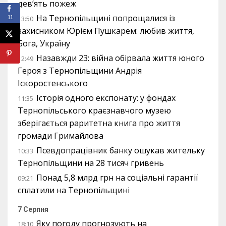
дев’ять пожеж
На Тернопільщині попрощалися із
13:50
11
захисником Юрієм Пушкарем: любив життя,
Бога, Україну
Назавжди 23: війна обірвала життя юного
12:49
Героя з Тернопільщини Андрія
Іскоростенського
Історія одного експонату: у фондах
11:35
Тернопільського краєзнавчого музею
зберігається раритетна книга про життя
громади Гримайлова
Псевдопрацівник банку ошукав жительку
10:33
Тернопільщини на 28 тисяч гривень
Понад 5,8 млрд грн на соціальні гарантії
09:21
сплатили на Тернопільщині
7 Серпня
Яку погоду прогнозують на
18:10