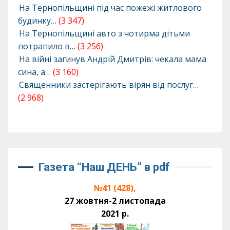
На Тернопільщині під час пожежі житлового
будинку…
(3 347)
На Тернопільщині авто з чотирма дітьми
потрапило в…
(3 256)
На війні загинув Андрій Дмитрів: чекала мама
сина, а…
(3 160)
Священники застерігають вірян від послуг…
(2 968)
Газета “Наш ДЕНЬ” в pdf
№41 (428),
27 жовтня-2 листопада
2021 р.