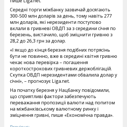
пише Liga.net.
Середні торги міжбанку зазвичай досягають
300-500 млн доларів за день, тому навіть 277
млн ​​доларів, які нерезиденти поступово
вклали в гривневі ОВДП за з середини січня по
березень, вистачило, щоб зміцнити гривню з
28,2 до 26,3 грн за долар.
«І якщо до кінця березня подібних потрясінь
бути не повинно, вже в середині квітня гривню
чекає нова перевірка – погашення
короткострокових гривневих держоблігацій.
Скупка ОВДП нерезидентами обвалила долар у
січні», – прогнозує Liga.net.
На початку березня у Нацбанку повідомили,
що сприятливі фактори забезпечують
переважання пропозиції валюти над попитом
на міжбанківському валютному ринку і
зміцнення гривні, пише «Економічна правда».
Previous: