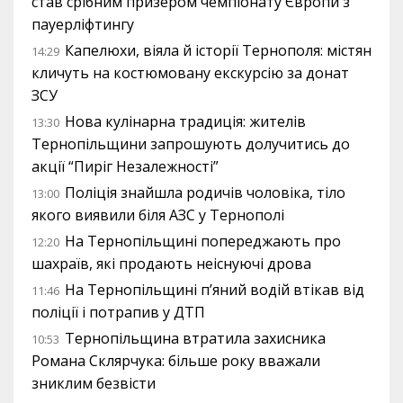
став срібним призером чемпіонату Європи з
пауерліфтингу
Капелюхи, віяла й історії Тернополя: містян
14:29
кличуть на костюмовану екскурсію за донат
ЗСУ
Нова кулінарна традиція: жителів
13:30
Тернопільщини запрошують долучитись до
акції “Пиріг Незалежності”
Поліція знайшла родичів чоловіка, тіло
13:00
якого виявили біля АЗС у Тернополі
На Тернопільщині попереджають про
12:20
шахраїв, які продають неіснуючі дрова
На Тернопільщині п’яний водій втікав від
11:46
поліції і потрапив у ДТП
Тернопільщина втратила захисника
10:53
Романа Склярчука: більше року вважали
зниклим безвісти