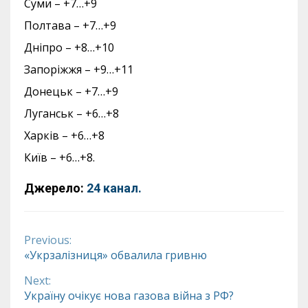
Суми – +7…+9
Полтава – +7…+9
Дніпро – +8…+10
Запоріжжя – +9…+11
Донецьк – +7…+9
Луганськ – +6…+8
Харків – +6…+8
Київ – +6…+8.
Джерело:
24 канал.
Previous:
Continue
«Укрзалізниця» обвалила гривню
Reading
Next:
Україну очікує нова газова війна з РФ?