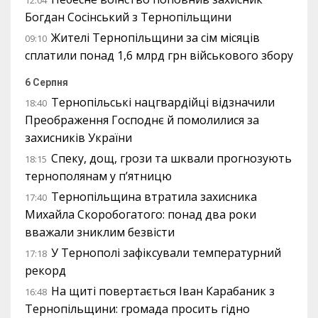
12:04
Богдан Сосінський з Тернопільщини
Жителі Тернопільщини за сім місяців
09:10
сплатили понад 1,6 млрд грн військового збору
6 Серпня
Тернопільські нацгвардійці відзначили
18:40
Преображення Господнє й помолилися за
захисників України
Спеку, дощ, грози та шквали прогнозують
18:15
тернополянам у п’ятницю
Тернопільщина втратила захисника
17:40
Михайла Скоробогатого: понад два роки
вважали зниклим безвісти
У Тернополі зафіксували температурний
17:18
рекорд
На щиті повертається Іван Карабаник з
16:48
Тернопільщини: громада просить гідно