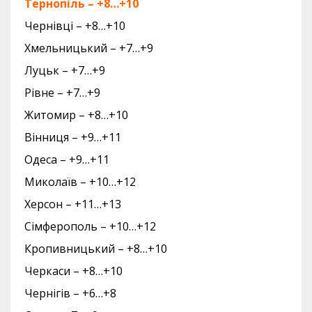
Тернопіль – +8…+10
Чернівці – +8…+10
Хмельницький – +7…+9
Луцьк – +7…+9
Рівне – +7…+9
Житомир – +8…+10
Вінниця – +9…+11
Одеса – +9…+11
Миколаїв – +10…+12
Херсон – +11…+13
Сімферополь – +10…+12
Кропивницький – +8…+10
Черкаси – +8…+10
Чернігів – +6…+8