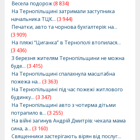
Весела подорож
(8 834)
На Тернопільщині затримали заступника
начальника ТЦК…
(3 944)
Печатки, авто та чорнова бухгалтерія: на…
(3 909)
На пляжі “Циганка” в Тернополі втопилася…
(3 436)
З березня жителям Тернопільщини не можна
буде…
(3 415)
На Тернопільщині спалахнула масштабна
пожежа на…
(3 363)
На Тернопільщині під час пожежі житлового
будинку…
(3 347)
На Тернопільщині авто з чотирма дітьми
потрапило в…
(3 255)
На війні загинув Андрій Дмитрів: чекала мама
сина, а…
(3 160)
Священники застерігають вірян від послуг…