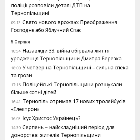
поліції розповіли деталі ДТП на
Тернопільщині
Свято нового врожаю: Преображення
09:13
Господнє або Яблучний Спас
5 Серпня
Назавжди 33: війна обірвала життя
18:54
уродженця Тернопільщини Дмитра Березка
У четвер на Тернопільщині – сильна спека
18:00
та грози
Поліцейські Тернопільщини розшукали
17:16
більше сотні дітей
Тернопіль отримав 17 нових тролейбусів
16:41
«Електрон»
Ісус Христос Українець?
16:03
Серпень – найскладніший період для
14:30
донорства: жителів Тернопільщини