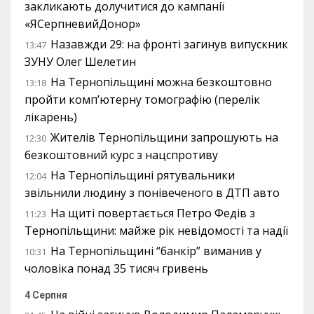
закликають долучитися до кампанії
«ЯСерпневийДонор»
Назавжди 29: на фронті загинув випускник
13:47
ЗУНУ Олег Шелетин
На Тернопільщині можна безкоштовно
13:18
пройти комп’ютерну томографію (перелік
лікарень)
Жителів Тернопільщини запрошують на
12:30
безкоштовний курс з нацспротиву
На Тернопільщині рятувальники
12:04
звільнили людину з понівеченого в ДТП авто
На щиті повертається Петро Федів з
11:23
Тернопільщини: майже рік невідомості та надії
На Тернопільщині “банкір” виманив у
10:31
чоловіка понад 35 тисяч гривень
4 Серпня