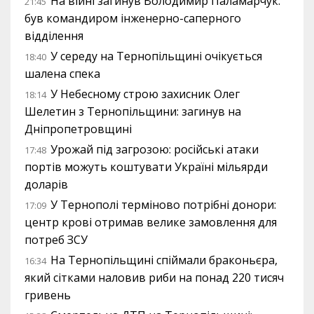
На війні загинув Володимир Паламарчук:
21:45
був командиром інженерно-саперного
відділення
У середу на Тернопільщині очікується
18:40
шалена спека
У Небесному строю захисник Олег
18:14
Шелетин з Тернопільщини: загинув на
Дніпропетровщині
Урожай під загрозою: російські атаки
17:48
портів можуть коштувати Україні мільярди
доларів
У Тернополі терміново потрібні донори:
17:09
центр крові отримав велике замовлення для
потреб ЗСУ
На Тернопільщині спіймали браконьєра,
16:34
який сітками наловив риби на понад 220 тисяч
гривень