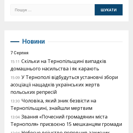
Пошук:
Новини
7 Серпня
Скільки на Тернопільщині випадків
15:11
домашнього насильства і як карають
У Тернополі відбудуться установчі збори
15:09
асоціації нащадків українських жертв
польських репресій
Чоловіка, який зник безвісти на
13:30
Тернопільщині, знайшли мертвим
Звання «Почесний громадянин міста
13:04
Тернополя» присвоєно 15 мешканцям громади
Небесне воїнство поповнив захисник