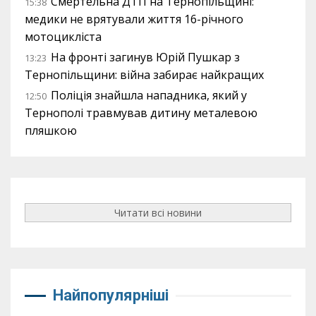
Смертельна ДТП на Тернопільщині:
15:38
медики не врятували життя 16-річного
мотоцикліста
На фронті загинув Юрій Пушкар з
13:23
Тернопільщини: війна забирає найкращих
Поліція знайшла нападника, який у
12:50
Тернополі травмував дитину металевою
пляшкою
Читати всі новини
Найпопулярніші