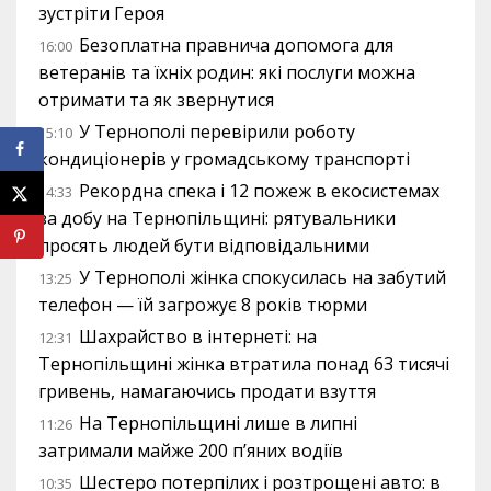
зустріти Героя
Безоплатна правнича допомога для
16:00
ветеранів та їхніх родин: які послуги можна
отримати та як звернутися
У Тернополі перевірили роботу
15:10
кондиціонерів у громадському транспорті
Рекордна спека і 12 пожеж в екосистемах
14:33
за добу на Тернопільщині: рятувальники
просять людей бути відповідальними
У Тернополі жінка спокусилась на забутий
13:25
телефон — їй загрожує 8 років тюрми
Шахрайство в інтернеті: на
12:31
Тернопільщині жінка втратила понад 63 тисячі
гривень, намагаючись продати взуття
На Тернопільщині лише в липні
11:26
затримали майже 200 п’яних водіїв
Шестеро потерпілих і розтрощені авто: в
10:35