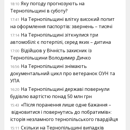
Яку погоду прогнозують на
18:10
Тернопільщині в суботу?
На Тернопільщині влітку високий попит
17:41
на оформлення паспортів: звернень – тисячі
На Тернопільщині зіткнулися три
17:14
автомобілі: є потерпілі, серед яких – дитина
Відійшов у Вічність захисник із
17:00
Тернопільщини Володимир Дичко
На Тернопільщині знімають
16:56
документальний цикл про ветеранок ОУН та
УПА
На Тернопільщині державі повернули
16:20
будівлю вартістю понад 50 млн грн
«Після поранення лише одне бажання –
15:43
відновитися і повернутись до побратимів»:
історія незламного тернопільського гвардійця
Скільки на Тернопільщині випадків
15:11