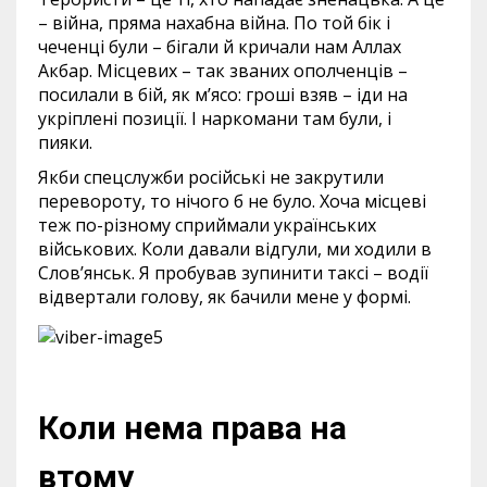
– війна, пряма нахабна війна. По той бік і
чеченці були – бігали й кричали нам Аллах
Акбар. Місцевих – так званих ополченців –
посилали в бій, як м’ясо: гроші взяв – іди на
укріплені позиції. І наркомани там були, і
пияки.
Якби спецслужби російські не закрутили
перевороту, то нічого б не було. Хоча місцеві
теж по-різному сприймали українських
військових. Коли давали відгули, ми ходили в
Слов’янськ. Я пробував зупинити таксі – водії
відвертали голову, як бачили мене у формі.
Коли нема права на
втому