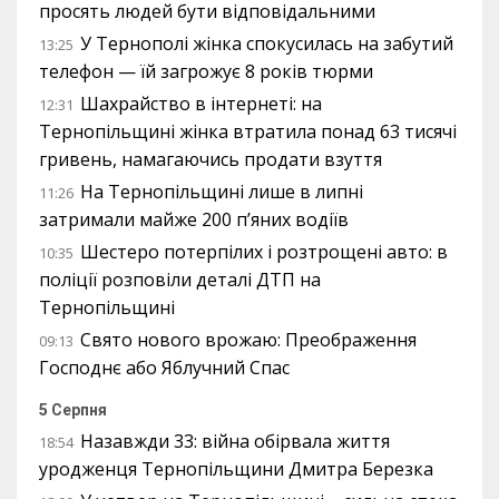
просять людей бути відповідальними
У Тернополі жінка спокусилась на забутий
13:25
телефон — їй загрожує 8 років тюрми
Шахрайство в інтернеті: на
12:31
Тернопільщині жінка втратила понад 63 тисячі
гривень, намагаючись продати взуття
На Тернопільщині лише в липні
11:26
затримали майже 200 п’яних водіїв
Шестеро потерпілих і розтрощені авто: в
10:35
поліції розповіли деталі ДТП на
Тернопільщині
Свято нового врожаю: Преображення
09:13
Господнє або Яблучний Спас
5 Серпня
Назавжди 33: війна обірвала життя
18:54
уродженця Тернопільщини Дмитра Березка