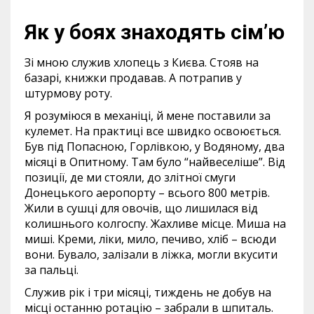
Як у боях знаходять сім’ю
Зі мною служив хлопець з Києва. Стояв на
базарі, книжки продавав. А потрапив у
штурмову роту.
Я розуміюся в механіці, й мене поставили за
кулемет. На практиці все швидко освоюється.
Був під Попасною, Горлівкою, у Водяному, два
місяці в Опитному. Там було “найвеселіше”. Від
позиції, де ми стояли, до злітної смуги
Донецького аеропорту – всього 800 метрів.
Жили в сушці для овочів, що лишилася від
колишнього колгоспу. Жахливе місце. Миша на
миші. Креми, ліки, мило, печиво, хліб – всюди
вони. Бувало, залізали в ліжка, могли вкусити
за пальці.
Служив рік і три місяці, тиждень не добув на
місці останню ротацію – забрали в шпиталь.