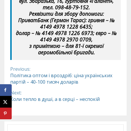
вул. Збаразька, 16, гуртовня «Галант»,
тел. 098-48-79-152.
Реквізити для збору допомоги:
ПриватБанк (Герман Тарас): гривня – №
4149 4978 1228 6435;
долар – № 4149 4978 1226 6973; євро – №
4149 4978 2970 0709,
з приміткою – для 81-ї окремої
аеромобільної бригади.
Previous:
Continue
Політика оптом і вроздріб: ціна українських
партій – 40-100 тисяч доларів
Reading
Next:
Коли тепло в душі, а в серці – неспокій