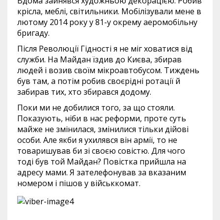
Вдома зайнявся художньою декорацією. Робив
крісла, меблі, світильники. Мобілізували мене в
лютому 2014 року у 81-у окрему аеромобільну
бригаду.
Після Революції Гідності я не міг ховатися від
служби. На Майдан їздив до Києва, збирав
людей і возив своїм мікроавтобусом. Тиждень
був там, а потім робив своєрідні ротації й
забирав тих, хто збирався додому.
Поки ми не добилися того, за що стояли.
Показують, ніби в нас реформи, проте суть
майже не змінилася, змінилися тільки дійові
особи. Але якби я ухилявся він армії, то не
товаришував би зі своєю совістю. Для чого
тоді був той Майдан? Повістка прийшла на
адресу мами. Я зателефонував за вказаним
номером і пішов у військкомат.