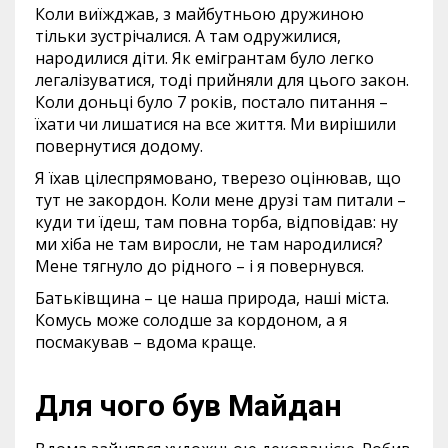
Коли виїжджав, з майбутньою дружиною
тільки зустрічалися. А там одружилися,
народилися діти. Як емігрантам було легко
легалізуватися, тоді прийняли для цього закон.
Коли доньці було 7 років, постало питання –
їхати чи лишатися на все життя. Ми вирішили
повернутися додому.
Я їхав цілеспрямовано, тверезо оцінював, що
тут не закордон. Коли мене друзі там питали –
куди ти їдеш, там повна торба, відповідав: ну
ми хіба не там виросли, не там народилися?
Мене тягнуло до рідного – і я повернувся.
Батьківщина – це наша природа, наші міста.
Комусь може солодше за кордоном, а я
посмакував – вдома краще.
Для чого був Майдан