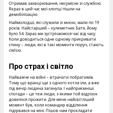
Отримав захворювання, несумісне зі службою.
Якраз в цей час мої хлопці пішли на
демобілізацію.
Наймолодші, які служили зі мною, мали по 19
років. Найстарший – кулеметник Батя, йому
було 54. Зараз ми зустрічаємося час від часу.
Коли доводиться одне одному прикривати
спину – люди, які в такі моменти поруч, стають
сім’єю.
Про страх і світло
Найважче на війні – втрачати побратимів.
Тому що вранці ще з одного котла їли, а вже
під вечір людина загинула. І найприємніші
спогади – це теж люди, з якими той відрізок
довелося прожити. Для мене найсвітліший
момент був, коли командир відділення
підірвався на міні. Пішов нам прокладати