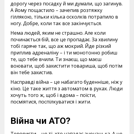
дорогу через посадку й ми думали, що загинув.
А йому пощастило – зачепив розтяжку
гіллякою, тільки кілька осколків потрапило в
ногу. Добре, коли так все закінчується.
Нема людей, яким не страшно. Але коли
починається бій, все це пропадає. За хвилину
тобі гаряче так, що аж мокрий. Йде різкий
приплив адреналіну – і ти монотонно робиш
те, що тебе вчили. Ти знаєш, що маєш
воювати, щоб захистити товариша, щоб потім
він тебе захистив.
Насправді війна – це набагато буденніше, ніж у
кіно. Це таке життя з автоматом в руках. Люди
хочуть того ж, щоб і вдома – поїсти,
посміятися, поспілкуватися і жити.
Війна чи АТО?
Терористи – це ті, хто нападає зненацька. А це