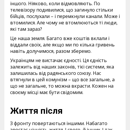
іншого. Ніяково, коли відмовляють. По
телевізору подивилися, що загинуло стільки
бійців, послухали – і перемкнули канали. Може і
втомилися. Але чому не втомлюються ті люди,
які там зараз?
Це наша земля. Багато вже коштів вклали і
віддали своїх, але якщо ми по кілька гривень
навіть долучимося, разом зберемо.
Українцям не вистачає єдності. Ця єдність
залежить від наших законів, тієї системи, яка
залишилась від радянського союзу. Нас
втягнули в цей комунізм – що все загальне, а
що не загальне, то можна вкрасти. Кожен на
своєму місці має бути свідомим.
Життя після
З фронту повертаються іншими. Набагато
зростає цінність життя. І свого, й інших. І так