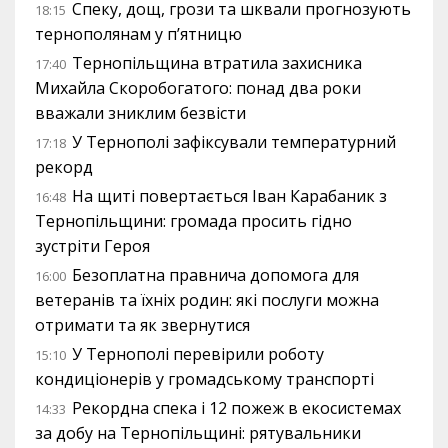
Спеку, дощ, грози та шквали прогнозують
18:15
тернополянам у п’ятницю
Тернопільщина втратила захисника
17:40
Михайла Скоробогатого: понад два роки
вважали зниклим безвісти
У Тернополі зафіксували температурний
17:18
рекорд
На щиті повертається Іван Карабаник з
16:48
Тернопільщини: громада просить гідно
зустріти Героя
Безоплатна правнича допомога для
16:00
ветеранів та їхніх родин: які послуги можна
отримати та як звернутися
У Тернополі перевірили роботу
15:10
кондиціонерів у громадському транспорті
Рекордна спека і 12 пожеж в екосистемах
14:33
за добу на Тернопільщині: рятувальники