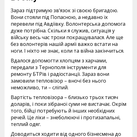
Зараз підтримую зв’язок зі своєю бригадою.
Вони стояли під Попасною, а недавно їх
перевели під Авдіївку. Волонтерська допомога
дуже потрібна. Скільки я служив, ситуація у
війську весь час трохи покращувалася. Але ще
без волонтерів нашій армії важко встати на
ноги. І ніхто не знає, коли та війна закінчиться.
Вдалося допомогти хлопцям з харчами,
передали з Тернополя інструменти для
ремонту БТРів і радіостанції. Зараз вони
замовили тепловізор – вночі без нього
неможливо, ти – сліпий.
Вартість тепловізора – близько трьох тисяч
доларів, і поки зібраної суми не вистачає. Окрім
того, бійці потребують й інших необхідних
речей. Це ліки – знеболюючі і протизапальні,
теплий одяг.
Доводиться ходити від одного бізнесмена до