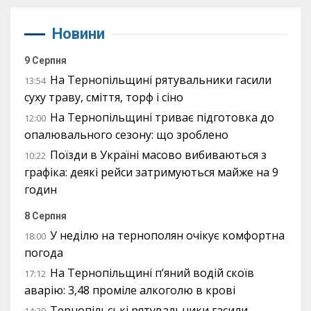
Новини
9 Серпня
На Тернопільщині рятувальники гасили
13:54
суху траву, сміття, торф і сіно
На Тернопільщині триває підготовка до
12:00
опалювального сезону: що зроблено
Поїзди в Україні масово вибиваються з
10:22
графіка: деякі рейси затримуються майже на 9
годин
8 Серпня
У неділю на тернополян очікує комфортна
18:00
погода
На Тернопільщині п’яний водій скоїв
17:12
аварію: 3,48 проміле алкоголю в крові
Тернопільські рятувальники гасили