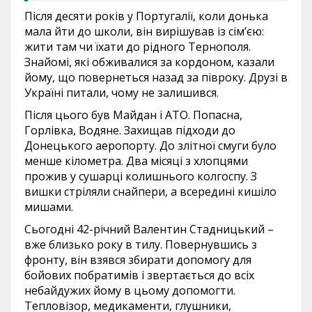
Після десяти років у Португалії, коли донька
мала йти до школи, він вирішував із сім’єю:
жити там чи їхати до рідного Тернополя.
Знайомі, які обживалися за кордоном, казали
йому, що повернеться назад за півроку. Друзі в
Україні питали, чому не залишився.
Після цього був Майдан і АТО. Попасна,
Горлівка, Водяне. Захищав підходи до
Донецького аеропорту. До злітної смуги було
менше кілометра. Два місяці з хлопцями
прожив у сушарці колишнього колгоспу. З
вишки стріляли снайпери, а всередині кишіло
мишами.
Сьогодні 42-річний Валентин Стадницький –
вже близько року в тилу. Повернувшись з
фронту, він взявся збирати допомогу для
бойових побратимів і звертається до всіх
небайдужих йому в цьому допомогти.
Тепловізор, медикаменти, глушники,