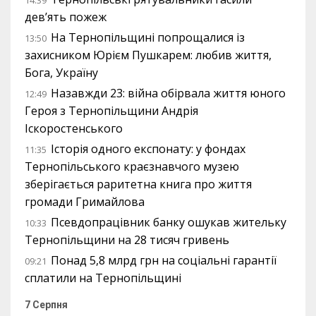
14:39
дев’ять пожеж
На Тернопільщині попрощалися із
13:50
захисником Юрієм Пушкарем: любив життя,
Бога, Україну
Назавжди 23: війна обірвала життя юного
12:49
Героя з Тернопільщини Андрія
Іскоростенського
Історія одного експонату: у фондах
11:35
Тернопільського краєзнавчого музею
зберігається раритетна книга про життя
громади Гримайлова
Псевдопрацівник банку ошукав жительку
10:33
Тернопільщини на 28 тисяч гривень
Понад 5,8 млрд грн на соціальні гарантії
09:21
сплатили на Тернопільщині
7 Серпня