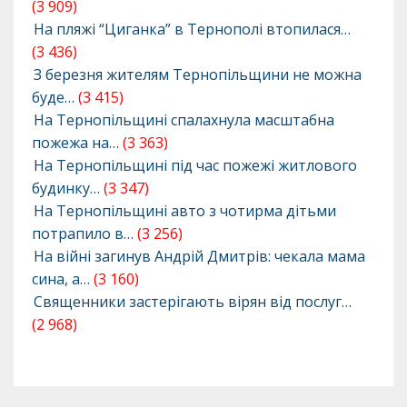
(3 909)
На пляжі “Циганка” в Тернополі втопилася…
(3 436)
З березня жителям Тернопільщини не можна
буде…
(3 415)
На Тернопільщині спалахнула масштабна
пожежа на…
(3 363)
На Тернопільщині під час пожежі житлового
будинку…
(3 347)
На Тернопільщині авто з чотирма дітьми
потрапило в…
(3 256)
На війні загинув Андрій Дмитрів: чекала мама
сина, а…
(3 160)
Священники застерігають вірян від послуг…
(2 968)