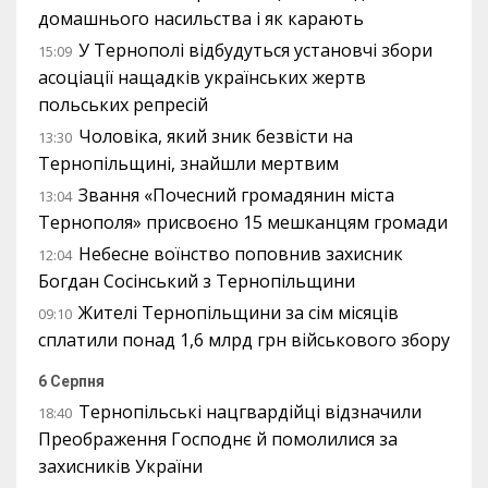
домашнього насильства і як карають
У Тернополі відбудуться установчі збори
15:09
асоціації нащадків українських жертв
польських репресій
Чоловіка, який зник безвісти на
13:30
Тернопільщині, знайшли мертвим
Звання «Почесний громадянин міста
13:04
Тернополя» присвоєно 15 мешканцям громади
Небесне воїнство поповнив захисник
12:04
Богдан Сосінський з Тернопільщини
Жителі Тернопільщини за сім місяців
09:10
сплатили понад 1,6 млрд грн військового збору
6 Серпня
Тернопільські нацгвардійці відзначили
18:40
Преображення Господнє й помолилися за
захисників України