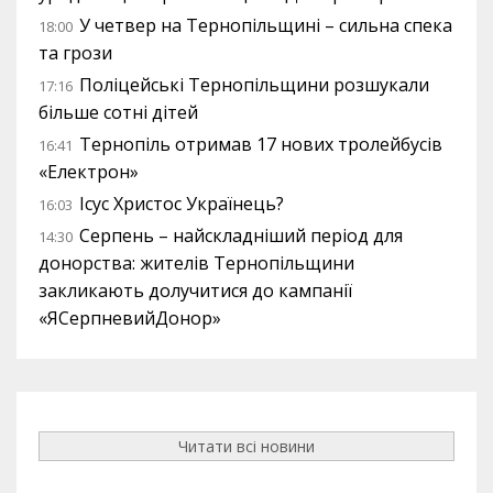
У четвер на Тернопільщині – сильна спека
18:00
та грози
Поліцейські Тернопільщини розшукали
17:16
більше сотні дітей
Тернопіль отримав 17 нових тролейбусів
16:41
«Електрон»
Ісус Христос Українець?
16:03
Серпень – найскладніший період для
14:30
донорства: жителів Тернопільщини
закликають долучитися до кампанії
«ЯСерпневийДонор»
Читати всі новини