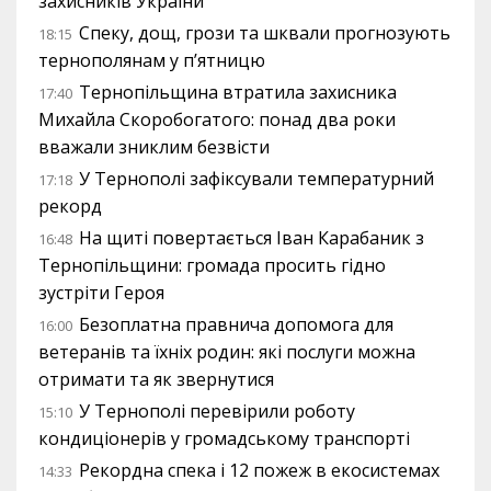
захисників України
Спеку, дощ, грози та шквали прогнозують
18:15
тернополянам у п’ятницю
Тернопільщина втратила захисника
17:40
Михайла Скоробогатого: понад два роки
вважали зниклим безвісти
У Тернополі зафіксували температурний
17:18
рекорд
На щиті повертається Іван Карабаник з
16:48
Тернопільщини: громада просить гідно
зустріти Героя
Безоплатна правнича допомога для
16:00
ветеранів та їхніх родин: які послуги можна
отримати та як звернутися
У Тернополі перевірили роботу
15:10
кондиціонерів у громадському транспорті
Рекордна спека і 12 пожеж в екосистемах
14:33