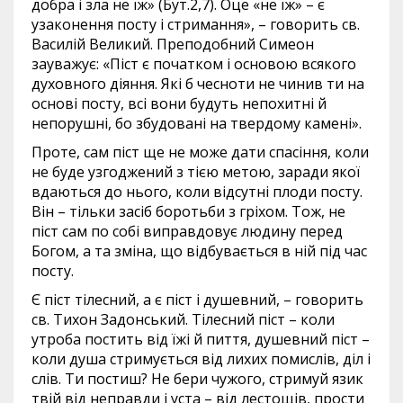
добра і зла не їж» (Бут.2,7). Оце «не їж» – є
узаконення посту і стримання», – говорить св.
Василій Великий. Преподобний Симеон
зауважує: «Піст є початком і основою всякого
духовного діяння. Які б чесноти не чинив ти на
основі посту, всі вони будуть непохитні й
непорушні, бо збудовані на твердому камені».
Проте, сам піст ще не може дати спасіння, коли
не буде узгоджений з тією метою, заради якої
вдаються до нього, коли відсутні плоди посту.
Він – тільки засіб боротьби з гріхом. Тож, не
піст сам по собі виправдовує людину перед
Богом, а та зміна, що відбувається в ній під час
посту.
Є піст тілесний, а є піст і душевний, – говорить
св. Тихон Задонський. Тілесний піст – коли
утроба постить від їжі й пиття, душевний піст –
коли душа стримується від лихих помислів, діл і
слів. Ти постиш? Не бери чужого, стримуй язик
твій від неправди і уста – від лестощів, прости