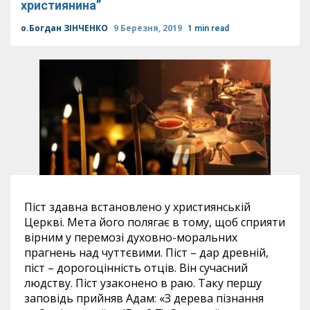
християнина”
о.Богдан ЗІНЧЕНКО
9 Березня, 2019
1 min read
Піст здавна встановлено у християнській
Церкві. Мета його полягає в тому, щоб сприяти
вірним у перемозі духовно-моральних
прагнень над чуттєвими. Піст – дар древній,
піст – дорогоцінність отців. Він сучасний
людству. Піст узаконено в раю. Таку першу
заповідь прийняв Адам: «З дерева пізнання