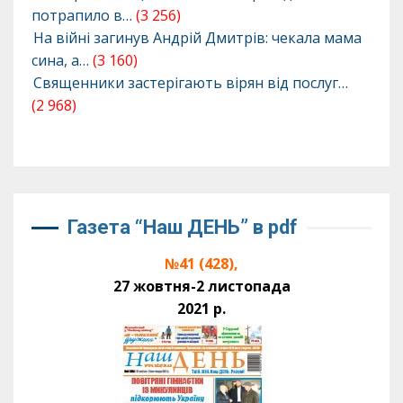
потрапило в…
(3 256)
На війні загинув Андрій Дмитрів: чекала мама
сина, а…
(3 160)
Священники застерігають вірян від послуг…
(2 968)
Газета “Наш ДЕНЬ” в pdf
№41 (428),
27 жовтня-2 листопада
2021 р.