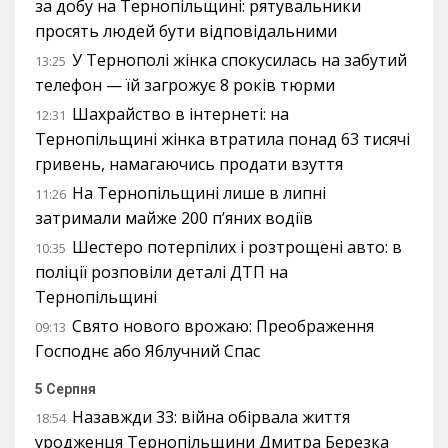
за добу на Тернопільщині: рятувальники
просять людей бути відповідальними
У Тернополі жінка спокусилась на забутий
13:25
телефон — їй загрожує 8 років тюрми
Шахрайство в інтернеті: на
12:31
Тернопільщині жінка втратила понад 63 тисячі
гривень, намагаючись продати взуття
На Тернопільщині лише в липні
11:26
затримали майже 200 п’яних водіїв
Шестеро потерпілих і розтрощені авто: в
10:35
поліції розповіли деталі ДТП на
Тернопільщині
Свято нового врожаю: Преображення
09:13
Господнє або Яблучний Спас
5 Серпня
Назавжди 33: війна обірвала життя
18:54
уродженця Тернопільщини Дмитра Березка