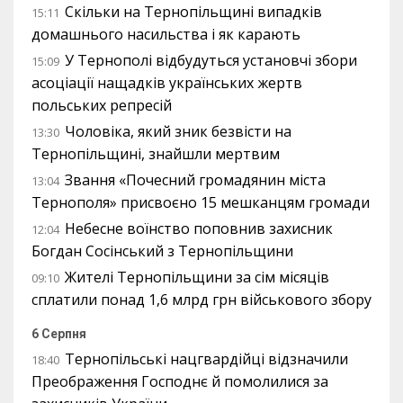
Скільки на Тернопільщині випадків
15:11
домашнього насильства і як карають
У Тернополі відбудуться установчі збори
15:09
асоціації нащадків українських жертв
польських репресій
Чоловіка, який зник безвісти на
13:30
Тернопільщині, знайшли мертвим
Звання «Почесний громадянин міста
13:04
Тернополя» присвоєно 15 мешканцям громади
Небесне воїнство поповнив захисник
12:04
Богдан Сосінський з Тернопільщини
Жителі Тернопільщини за сім місяців
09:10
сплатили понад 1,6 млрд грн військового збору
6 Серпня
Тернопільські нацгвардійці відзначили
18:40
Преображення Господнє й помолилися за