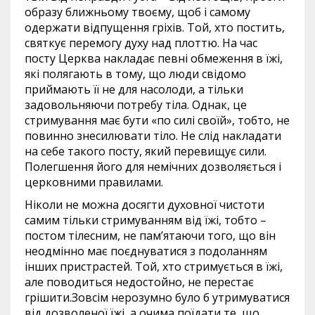
образу ближньому твоєму, щоб і самому
одержати відпущення гріхів. Той, хто постить,
святкує перемогу духу над плоттю. На час
посту Церква накладає певні обмеження в їжі,
які полягають в тому, що люди свідомо
приймають її не для насолоди, а тільки
задовольняючи потребу тіла. Однак, це
стримування має бути «по силі своїй», тобто, не
повинно знесилювати тіло. Не слід накладати
на себе такого посту, який перевищує сили.
Полегшення його для немічних дозволяється і
церковними правилами.
Ніколи не можна досягти духовної чистоти
самим тільки стримуванням від їжі, тобто –
постом тілесним, не пам’ятаючи того, що він
неодмінно має поєднуватися з подоланням
інших пристрастей. Той, хто стримується в їжі,
але поводиться недостойно, не перестає
грішити.Зовсім нерозумно було б утримуватися
від дозволеної їжі, а очима поїдати те, що