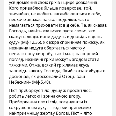
усвідомлення своїх гріхів і щире розкаяння.
Кого приваблює більше поверхове, той,
звичайно, не любить заглиблюватися в себе,
неохоче зважає на свої недоліки, часто
намагається приховати їх від себе. Та, як сказав
Господь, навіть «за всяке пусте слово, яке
скажуть люди, вони дадуть відповідь в день
суду» (Мф.12,36). Як іскра спричиняє пожежу, як
незначна недуга обертається часто у
невиліковну хворобу, так і малі, на перший
погляд, незначні гріхи можуть згодом стати
тяжкими. Отже, всякий гріх ламає якусь
заповідь закону Господа, Який сказав: «Будьте
досконалі, як досконалий Отець ваш
Небесний» (Мф.5,48).
Піст приборкує тіло, душу ж просвітлює,
робить легкою і зринаючою вгору.
Приборкання плоті слід поєднувати із
сокрушенням духу, – тоді ми принесемо
найприємнішу жертву Богові. Піст – літо