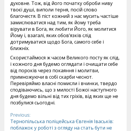
духовне. Тож, від його початку оброби ниву
твоєї душі, виполи терня, посій слово
благочестя. В піст кожний з нас мусить частіше
замислюватися над тим, як йому треба
вірувати в Бога, як любити Його, як молитися
Йому і, взагалі, яких обов’язків слід
дотримуватися щодо Бога, самого себе і
ближніх.
Скористаймося ж часом Великого посту як слід,
і кожного дня будемо оглядати і очищати себе
від пороків через покаяння і молитви,
примножуючи в собі скарби чеснот.
Перевіряймо власні помисли і вчинки, твердо
сподіваючись, що з милості Божої наступного
дня будемо вільні від тих гріхів, від яких ще не
позбулися сьогодні.
Previous:
Continue
Тернопільська поліцейська Євгенія Іваськів:
поблажок у роботі з огляду на стать бути не