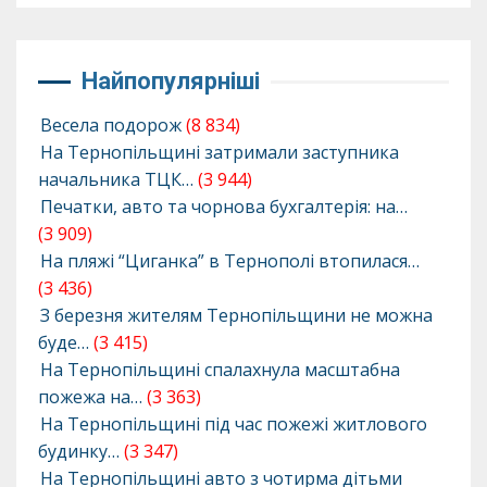
Найпопулярніші
Весела подорож
(8 834)
На Тернопільщині затримали заступника
начальника ТЦК…
(3 944)
Печатки, авто та чорнова бухгалтерія: на…
(3 909)
На пляжі “Циганка” в Тернополі втопилася…
(3 436)
З березня жителям Тернопільщини не можна
буде…
(3 415)
На Тернопільщині спалахнула масштабна
пожежа на…
(3 363)
На Тернопільщині під час пожежі житлового
будинку…
(3 347)
На Тернопільщині авто з чотирма дітьми