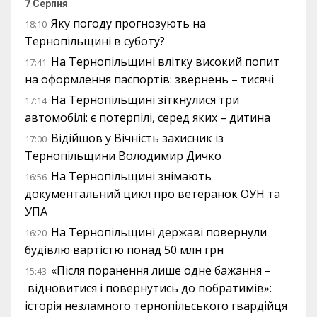
7 Серпня
Яку погоду прогнозують на
18:10
Тернопільщині в суботу?
На Тернопільщині влітку високий попит
17:41
на оформлення паспортів: звернень – тисячі
На Тернопільщині зіткнулися три
17:14
автомобілі: є потерпілі, серед яких – дитина
Відійшов у Вічність захисник із
17:00
Тернопільщини Володимир Дичко
На Тернопільщині знімають
16:56
документальний цикл про ветеранок ОУН та
УПА
На Тернопільщині державі повернули
16:20
будівлю вартістю понад 50 млн грн
«Після поранення лише одне бажання –
15:43
відновитися і повернутись до побратимів»:
історія незламного тернопільського гвардійця