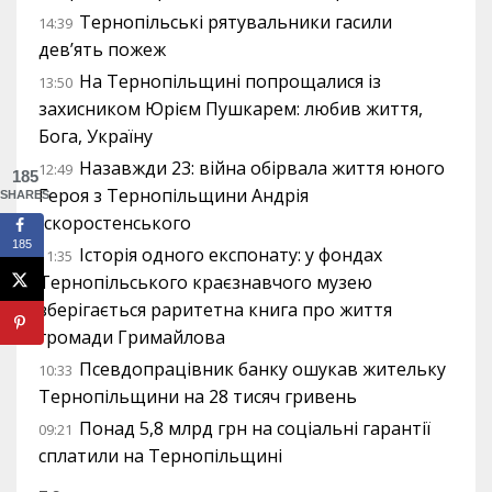
Тернопільські рятувальники гасили
14:39
дев’ять пожеж
На Тернопільщині попрощалися із
13:50
захисником Юрієм Пушкарем: любив життя,
Бога, Україну
Назавжди 23: війна обірвала життя юного
12:49
185
Героя з Тернопільщини Андрія
SHARES
Іскоростенського
185
Історія одного експонату: у фондах
11:35
Тернопільського краєзнавчого музею
зберігається раритетна книга про життя
громади Гримайлова
Псевдопрацівник банку ошукав жительку
10:33
Тернопільщини на 28 тисяч гривень
Понад 5,8 млрд грн на соціальні гарантії
09:21
сплатили на Тернопільщині