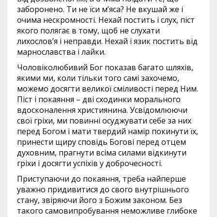
заборонено. Ти не їси м’яса? Не вкушай же і
очима нескромності. Нехай постить і слух, піст
якого полягає в тому, щоб не слухати
лихослов’я і неправди. Нехай і язик постить від
марнославства і лайки.
Чоловіколюбивий Бог показав багато шляхів,
якими ми, коли тільки того самі захочемо,
можемо досягти великої сміливості перед Ним.
Піст і покаяння – дві сходинки морального
вдосконалення християнина. Усвідомлюючи
свої гріхи, ми повинні осуджувати себе за них
перед Богом і мати твердий намір покинути їх,
принести щиру сповідь Богові перед отцем
духовним, прагнути всіма силами відкинути
гріхи і досягти успіхів у доброчесності.
Приступаючи до покаяння, треба найперше
уважно придивитися до свого внутрішнього
стану, звіряючи його з Божим законом. Без
такого самовипробування неможливе глибоке