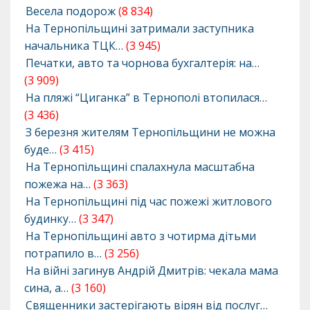
Весела подорож
(8 834)
На Тернопільщині затримали заступника
начальника ТЦК…
(3 945)
Печатки, авто та чорнова бухгалтерія: на…
(3 909)
На пляжі “Циганка” в Тернополі втопилася…
(3 436)
З березня жителям Тернопільщини не можна
буде…
(3 415)
На Тернопільщині спалахнула масштабна
пожежа на…
(3 363)
На Тернопільщині під час пожежі житлового
будинку…
(3 347)
На Тернопільщині авто з чотирма дітьми
потрапило в…
(3 256)
На війні загинув Андрій Дмитрів: чекала мама
сина, а…
(3 160)
Священники застерігають вірян від послуг…