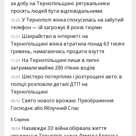
за добу на Тернопільщині: рятувальники
просять людей бути відповідальними
У Тернополі жінка спокусилась на забутий
13:25
телефон — їй загрожує 8 років тюрми
Шахрайство в інтернеті: на
12:31
Тернопільщині жінка втратила понад 63 тисячі
гривень, намагаючись продати взуття
На Тернопільщині лише в липні
11:26
затримали майже 200 п’яних водіїв
Шестеро потерпілих і розтрощені авто: в
10:35
поліції розповіли деталі ДТП на
Тернопільщині
Свято нового врожаю: Преображення
09:13
Господнє або Яблучний Спас
5 Серпня
Назавжди 33: війна обірвала життя
18:54
уродженця Тернопільщини Дмитра Березка