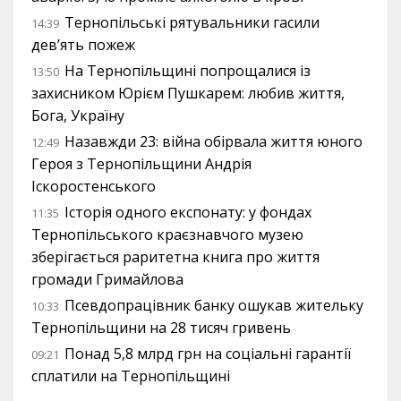
Тернопільські рятувальники гасили
14:39
дев’ять пожеж
На Тернопільщині попрощалися із
13:50
захисником Юрієм Пушкарем: любив життя,
Бога, Україну
Назавжди 23: війна обірвала життя юного
12:49
Героя з Тернопільщини Андрія
Іскоростенського
Історія одного експонату: у фондах
11:35
Тернопільського краєзнавчого музею
зберігається раритетна книга про життя
громади Гримайлова
Псевдопрацівник банку ошукав жительку
10:33
Тернопільщини на 28 тисяч гривень
Понад 5,8 млрд грн на соціальні гарантії
09:21
сплатили на Тернопільщині