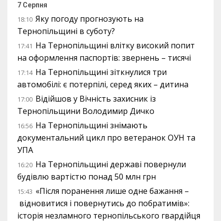
7 Серпня
Яку погоду прогнозують на
18:10
Тернопільщині в суботу?
На Тернопільщині влітку високий попит
17:41
на оформлення паспортів: звернень – тисячі
На Тернопільщині зіткнулися три
17:14
автомобілі: є потерпілі, серед яких – дитина
Відійшов у Вічність захисник із
17:00
Тернопільщини Володимир Дичко
На Тернопільщині знімають
16:56
документальний цикл про ветеранок ОУН та
УПА
На Тернопільщині державі повернули
16:20
будівлю вартістю понад 50 млн грн
«Після поранення лише одне бажання –
15:43
відновитися і повернутись до побратимів»:
історія незламного тернопільського гвардійця