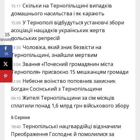
Скільки на Тернопільщині випадків
15:11
домашнього насильства і як карають
У Тернополі відбудуться установчі збори
15:09
асоціації нащадків українських жертв
15
польських репресій
SHARES
Чоловіка, який зник безвісти на
13:30
Тернопільщині, знайшли мертвим
15
Звання «Почесний громадянин міста
13:04
Тернополя» присвоєно 15 мешканцям громади
Небесне воїнство поповнив захисник
12:04
Богдан Сосінський з Тернопільщини
Жителі Тернопільщини за сім місяців
09:10
сплатили понад 1,6 млрд грн військового збору
6 Серпня
Тернопільські нацгвардійці відзначили
18:40
Преображення Господнє й помолилися за