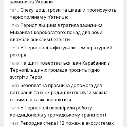
захисників України
Спеку, дощ, грози та шквали прогнозують
18:15
тернополянам у п’ятницю
Тернопільщина втратила захисника
17:40
Михайла Скоробогатого: понад два роки
вважали зниклим безвісти
У Тернополі зафіксували температурний
17:18
рекорд
На щиті повертається Іван Карабаник з
16:48
Тернопільщини: громада просить гідно
зустріти Героя
Безоплатна правнича допомога для
16:00
ветеранів та їхніх родин: які послуги можна
отримати та як звернутися
У Тернополі перевірили роботу
15:10
кондиціонерів у громадському транспорті
Рекордна спека і 12 пожеж в екосистемах
14:33