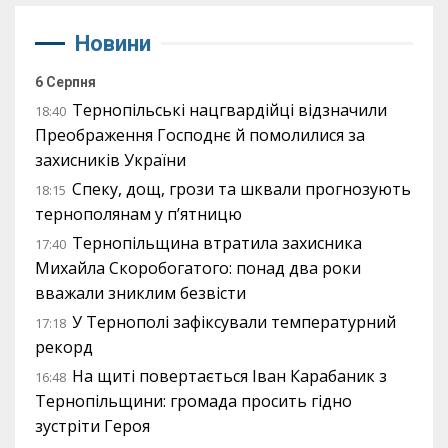
Новини
6 Серпня
Тернопільські нацгвардійці відзначили
18:40
Преображення Господнє й помолилися за
захисників України
Спеку, дощ, грози та шквали прогнозують
18:15
тернополянам у п’ятницю
Тернопільщина втратила захисника
17:40
Михайла Скоробогатого: понад два роки
вважали зниклим безвісти
У Тернополі зафіксували температурний
17:18
рекорд
На щиті повертається Іван Карабаник з
16:48
Тернопільщини: громада просить гідно
зустріти Героя