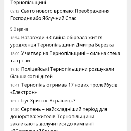
Тернопільщині
Свято нового врожаю: Преображення
09:13
Господнє або Яблучний Спас
5 Серпня
Назавжди 33: війна обірвала життя
18:54
уродженця Тернопільщини Дмитра Березка
У четвер на Тернопільщині – сильна спека
18:00
та грози
Поліцейські Тернопільщини розшукали
17:16
більше сотні дітей
Тернопіль отримав 17 нових тролейбусів
16:41
«Електрон»
Ісус Христос Українець?
16:03
Серпень – найскладніший період для
14:30
донорства: жителів Тернопільщини
закликають долучитися до кампанії
«ЯСерпневийДонор»