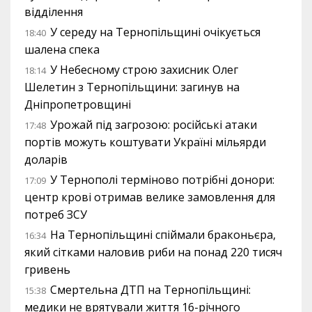
відділення
У середу на Тернопільщині очікується
18:40
шалена спека
У Небесному строю захисник Олег
18:14
Шелетин з Тернопільщини: загинув на
Дніпропетровщині
Урожай під загрозою: російські атаки
17:48
портів можуть коштувати Україні мільярди
доларів
У Тернополі терміново потрібні донори:
17:09
центр крові отримав велике замовлення для
потреб ЗСУ
На Тернопільщині спіймали браконьєра,
16:34
який сітками наловив риби на понад 220 тисяч
гривень
Смертельна ДТП на Тернопільщині:
15:38
медики не врятували життя 16-річного