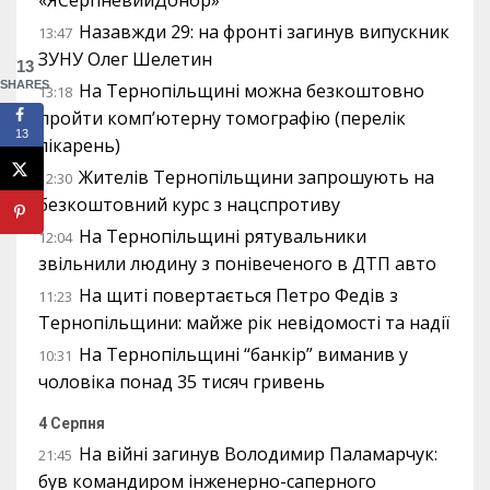
Назавжди 29: на фронті загинув випускник
13:47
ЗУНУ Олег Шелетин
13
SHARES
На Тернопільщині можна безкоштовно
13:18
пройти комп’ютерну томографію (перелік
13
лікарень)
Жителів Тернопільщини запрошують на
12:30
безкоштовний курс з нацспротиву
На Тернопільщині рятувальники
12:04
звільнили людину з понівеченого в ДТП авто
На щиті повертається Петро Федів з
11:23
Тернопільщини: майже рік невідомості та надії
На Тернопільщині “банкір” виманив у
10:31
чоловіка понад 35 тисяч гривень
4 Серпня
На війні загинув Володимир Паламарчук:
21:45
був командиром інженерно-саперного