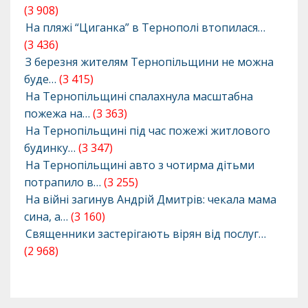
(3 908)
На пляжі “Циганка” в Тернополі втопилася…
(3 436)
З березня жителям Тернопільщини не можна
буде…
(3 415)
На Тернопільщині спалахнула масштабна
пожежа на…
(3 363)
На Тернопільщині під час пожежі житлового
будинку…
(3 347)
На Тернопільщині авто з чотирма дітьми
потрапило в…
(3 255)
На війні загинув Андрій Дмитрів: чекала мама
сина, а…
(3 160)
Священники застерігають вірян від послуг…
(2 968)