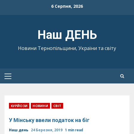
Skip
6 Серпня, 2026
to
content
Наш ДЕНЬ
Новини Тернопільщини, України та світу
Primary
Menu
КУРЙОЗИ
НОВИНИ
СВІТ
У Мінську ввели податок на біг
Наш день
24 Березня, 2019
1 min read