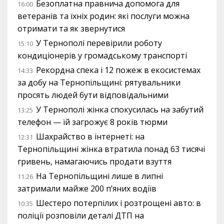
Безоплатна правнича допомога для
16:00
ветеранів та їхніх родин: які послуги можна
отримати та як звернутися
У Тернополі перевірили роботу
15:10
кондиціонерів у громадському транспорті
Рекордна спека і 12 пожеж в екосистемах
14:33
за добу на Тернопільщині: рятувальники
просять людей бути відповідальними
У Тернополі жінка спокусилась на забутий
13:25
телефон — їй загрожує 8 років тюрми
Шахрайство в інтернеті: на
12:31
Тернопільщині жінка втратила понад 63 тисячі
гривень, намагаючись продати взуття
На Тернопільщині лише в липні
11:26
затримали майже 200 п’яних водіїв
Шестеро потерпілих і розтрощені авто: в
10:35
поліції розповіли деталі ДТП на