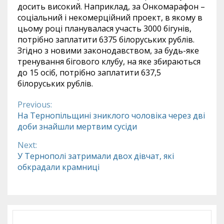
досить високий. Наприклад, за Онкомарафон –
соціальний і некомерційний проект, в якому в
цьому році планувалася участь 3000 бігунів,
потрібно заплатити 6375 білоруських рублів.
Згідно з новими законодавством, за будь-яке
тренування бігового клубу, на яке збираються
до 15 осіб, потрібно заплатити 637,5
білоруських рублів.
Previous:
Continue
На Тернопільщині зниклого чоловіка через дві
доби знайшли мертвим сусіди
Reading
Next:
У Тернополі затримали двох дівчат, які
обкрадали крамниці