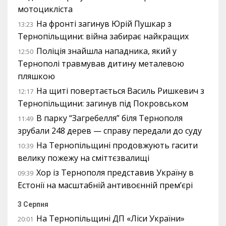
мотоцикліста
На фронті загинув Юрій Пушкар з
13:23
Тернопільщини: війна забирає найкращих
Поліція знайшла нападника, який у
12:50
Тернополі травмував дитину металевою
пляшкою
На щиті повертається Василь Ришкевич з
12:17
Тернопільщини: загинув під Покровськом
В парку “Загребелля” біля Тернополя
11:49
зрубали 248 дерев — справу передали до суду
На Тернопільщині продовжують гасити
10:39
велику пожежу на сміттєзвалищі
Хор із Тернополя представив Україну в
09:39
Естонії на масштабній антивоєнній прем’єрі
3 Серпня
На Тернопільщині ДП «Ліси України»
20:01