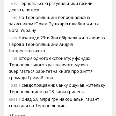
Тернопільські рятувальники гасили
14:39
дев’ять пожеж
На Тернопільщині попрощалися із
13:50
захисником Юрієм Пушкарем: любив життя,
Бога, Україну
Назавжди 23: війна обірвала життя юного
12:49
Героя з Тернопільщини Андрія
Іскоростенського
Історія одного експонату: у фондах
11:35
Тернопільського краєзнавчого музею
зберігається раритетна книга про життя
громади Гримайлова
Псевдопрацівник банку ошукав жительку
10:33
Тернопільщини на 28 тисяч гривень
Понад 5,8 млрд грн на соціальні гарантії
09:21
сплатили на Тернопільщині
7 Серпня