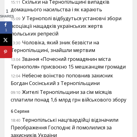
Скільки на Тернопільщині випадків
15:11
домашнього насильства і як карають
1
SHARES
У Тернополі відбудуться установчі збори
15:09
асоціації нащадків українських жертв
1
польських репресій
Чоловіка, який зник безвісти на
13:30
Тернопільщині, знайшли мертвим
Звання «Почесний громадянин міста
13:04
Тернополя» присвоєно 15 мешканцям громади
Небесне воїнство поповнив захисник
12:04
Богдан Сосінський з Тернопільщини
Жителі Тернопільщини за сім місяців
09:10
сплатили понад 1,6 млрд грн військового збору
6 Серпня
Тернопільські нацгвардійці відзначили
18:40
Преображення Господнє й помолилися за
захисників України