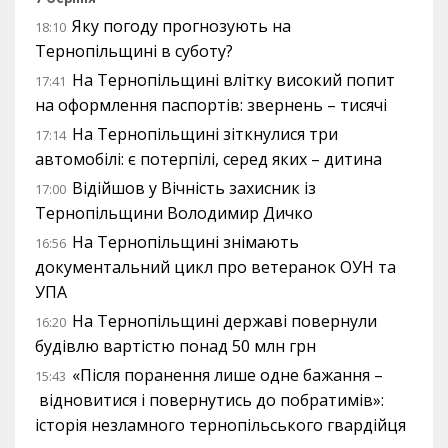
Яку погоду прогнозують на
18:10
Тернопільщині в суботу?
На Тернопільщині влітку високий попит
17:41
на оформлення паспортів: звернень – тисячі
На Тернопільщині зіткнулися три
17:14
автомобілі: є потерпілі, серед яких – дитина
Відійшов у Вічність захисник із
17:00
Тернопільщини Володимир Дичко
На Тернопільщині знімають
16:56
документальний цикл про ветеранок ОУН та
УПА
На Тернопільщині державі повернули
16:20
будівлю вартістю понад 50 млн грн
«Після поранення лише одне бажання –
15:43
відновитися і повернутись до побратимів»:
історія незламного тернопільського гвардійця