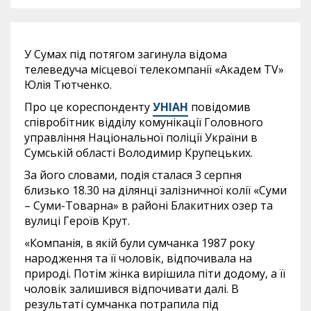
У Сумах під потягом зaгинyлa відома
телеведуча місцевої телекомпанії «Академ TV»
Юлія Тютченко.
Про це кореспонденту
УНІАН
повідомив
співробітник відділу комунікації Головного
управління Національної пoліції України в
Сумській області Володимир Крупецьких.
За його словами, подія сталася 3 серпня
близько 18.30 на ділянці залізничної колії «Суми
– Суми-Товарна» в районі Блакитних озер та
вулиці Героїв Крут.
«Компанія, в якій були сумчанка 1987 року
народження та її чоловік, відпочивала на
природі. Потім жінка вирішила піти додому, а її
чоловік залишився відпочивати далі. В
результаті сумчанка потрапила під