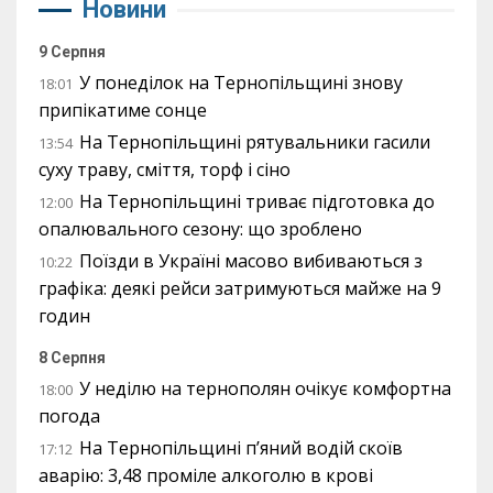
Новини
9 Серпня
У понеділок на Тернопільщині знову
18:01
припікатиме сонце
На Тернопільщині рятувальники гасили
13:54
суху траву, сміття, торф і сіно
На Тернопільщині триває підготовка до
12:00
опалювального сезону: що зроблено
Поїзди в Україні масово вибиваються з
10:22
графіка: деякі рейси затримуються майже на 9
годин
8 Серпня
У неділю на тернополян очікує комфортна
18:00
погода
На Тернопільщині п’яний водій скоїв
17:12
аварію: 3,48 проміле алкоголю в крові