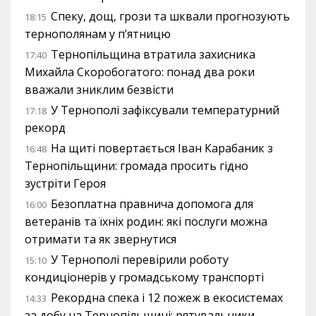
Спеку, дощ, грози та шквали прогнозують
18:15
тернополянам у п’ятницю
Тернопільщина втратила захисника
17:40
Михайла Скоробогатого: понад два роки
вважали зниклим безвісти
У Тернополі зафіксували температурний
17:18
рекорд
На щиті повертається Іван Карабаник з
16:48
Тернопільщини: громада просить гідно
зустріти Героя
Безоплатна правнича допомога для
16:00
ветеранів та їхніх родин: які послуги можна
отримати та як звернутися
У Тернополі перевірили роботу
15:10
кондиціонерів у громадському транспорті
Рекордна спека і 12 пожеж в екосистемах
14:33
за добу на Тернопільщині: рятувальники