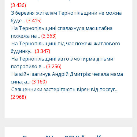
(3 436)
З березня жителям Тернопільщини не можна
буде…
(3 415)
На Тернопільщині спалахнула масштабна
пожежа на…
(3 363)
На Тернопільщині під час пожежі житлового
будинку…
(3 347)
На Тернопільщині авто з чотирма дітьми
потрапило в…
(3 256)
На війні загинув Андрій Дмитрів: чекала мама
сина, а…
(3 160)
Священники застерігають вірян від послуг…
(2 968)