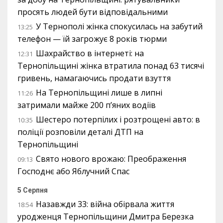
просять людей бути відповідальними
У Тернополі жінка спокусилась на забутий
13:25
телефон — їй загрожує 8 років тюрми
Шахрайство в інтернеті: на
12:31
Тернопільщині жінка втратила понад 63 тисячі
гривень, намагаючись продати взуття
На Тернопільщині лише в липні
11:26
затримали майже 200 п’яних водіїв
Шестеро потерпілих і розтрощені авто: в
10:35
поліції розповіли деталі ДТП на
Тернопільщині
Свято нового врожаю: Преображення
09:13
Господнє або Яблучний Спас
5 Серпня
Назавжди 33: війна обірвала життя
18:54
уродженця Тернопільщини Дмитра Березка