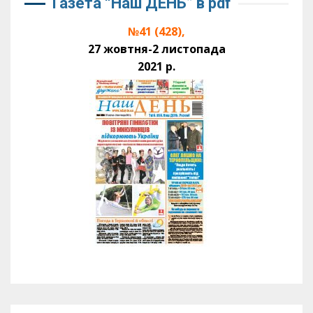
Газета “Наш ДЕНЬ” в pdf
№41 (428),
27 жовтня-2 листопада
2021 р.