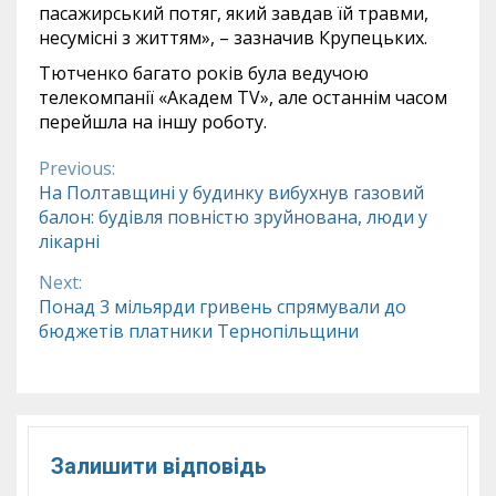
пасажирський потяг, який завдав їй трaвми,
неcуміcні з життям», – зазначив Крупецьких.
Тютченко багато років була ведучою
телекомпанії «Академ TV», але останнім часом
перейшла на іншу роботу.
Previous:
Continue
На Полтавщині у будинку вибухнув газовий
балон: будівля повністю зруйнована, люди у
Reading
лікарні
Next:
Понад 3 мільярди гривень спрямували до
бюджетів платники Тернопільщини
Залишити відповідь