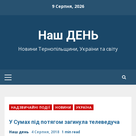
Skip
9 Серпня, 2026
to
content
Наш ДЕНЬ
Новини Тернопільщини, України та світу
Primary
Menu
НАДЗВИЧАЙНІ ПОДІЇ
НОВИНИ
УКРАЇНА
У Сумах під потягом загинула телеведуча
Наш день
4 Серпня, 2018
1 min read