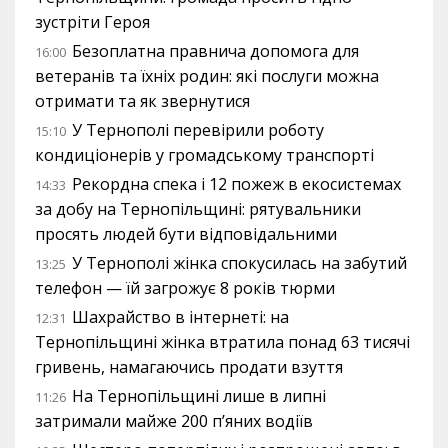
зустріти Героя
Безоплатна правнича допомога для
16:00
ветеранів та їхніх родин: які послуги можна
отримати та як звернутися
У Тернополі перевірили роботу
15:10
кондиціонерів у громадському транспорті
Рекордна спека і 12 пожеж в екосистемах
14:33
за добу на Тернопільщині: рятувальники
просять людей бути відповідальними
У Тернополі жінка спокусилась на забутий
13:25
телефон — їй загрожує 8 років тюрми
Шахрайство в інтернеті: на
12:31
Тернопільщині жінка втратила понад 63 тисячі
гривень, намагаючись продати взуття
На Тернопільщині лише в липні
11:26
затримали майже 200 п’яних водіїв