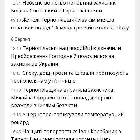
Небесне воїнство поповнив захисник
12:04
Богдан Сосінський з Тернопільщини
Жителі Тернопільщини за сім місяців
09:10
сплатили понад 1,6 млрд грн військового збору
6 Серпня
Тернопільські нацгвардійці відзначили
18:40
Преображення Господнє й помолилися за
захисників України
Спеку, дощ, грози та шквали прогнозують
18:15
тернополянам у п’ятницю
Тернопільщина втратила захисника
17:40
Михайла Скоробогатого: понад два роки
вважали зниклим безвісти
У Тернополі зафіксували температурний
17:18
рекорд
На щиті повертається Іван Карабаник з
16:48
Тернопільщини: громада просить гідно