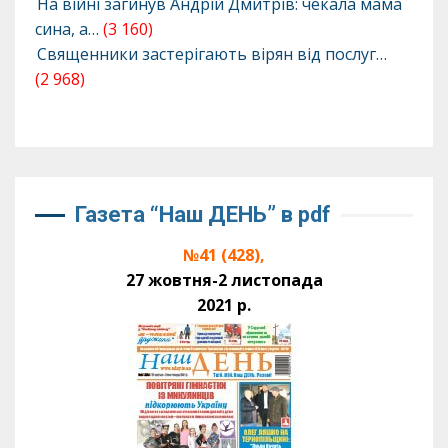
На війні загинув Андрій Дмитрів: чекала мама
сина, а…
(3 160)
Священники застерігають вірян від послуг…
(2 968)
Газета “Наш ДЕНЬ” в pdf
№41 (428),
27 жовтня-2 листопада
2021 р.