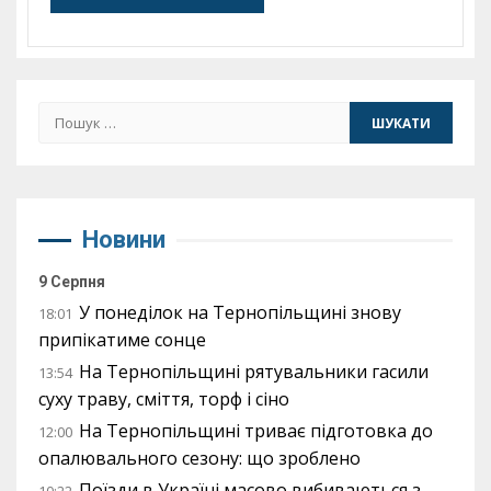
Пошук:
Новини
9 Серпня
У понеділок на Тернопільщині знову
18:01
припікатиме сонце
На Тернопільщині рятувальники гасили
13:54
суху траву, сміття, торф і сіно
На Тернопільщині триває підготовка до
12:00
опалювального сезону: що зроблено
Поїзди в Україні масово вибиваються з