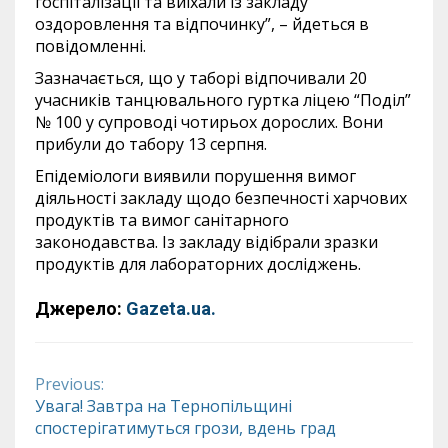
госпіталізації та виїхали із закладу
оздоровлення та відпочинку”, – йдеться в
повідомленні.
Зазначається, що у таборі відпочивали 20
учасників танцювального гуртка ліцею “Поділ”
№ 100 у супроводі чотирьох дорослих. Вони
прибули до табору 13 серпня.
Епідеміологи виявили порушення вимог
діяльності закладу щодо безпечності харчових
продуктів та вимог санітарного
законодавства. Із закладу відібрали зразки
продуктів для лабораторних досліджень.
Джерело:
Gazeta.ua.
Previous:
Continue
Увага! Завтра на Тернопільщині
спостерігатимуться грози, вдень град
Reading