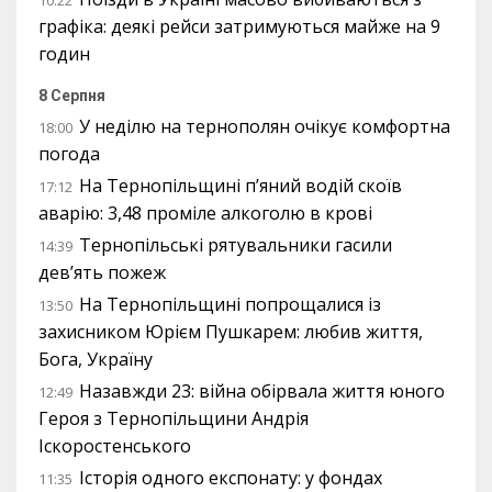
10:22
графіка: деякі рейси затримуються майже на 9
годин
8 Серпня
У неділю на тернополян очікує комфортна
18:00
погода
На Тернопільщині п’яний водій скоїв
17:12
аварію: 3,48 проміле алкоголю в крові
Тернопільські рятувальники гасили
14:39
дев’ять пожеж
На Тернопільщині попрощалися із
13:50
захисником Юрієм Пушкарем: любив життя,
Бога, Україну
Назавжди 23: війна обірвала життя юного
12:49
Героя з Тернопільщини Андрія
Іскоростенського
Історія одного експонату: у фондах
11:35