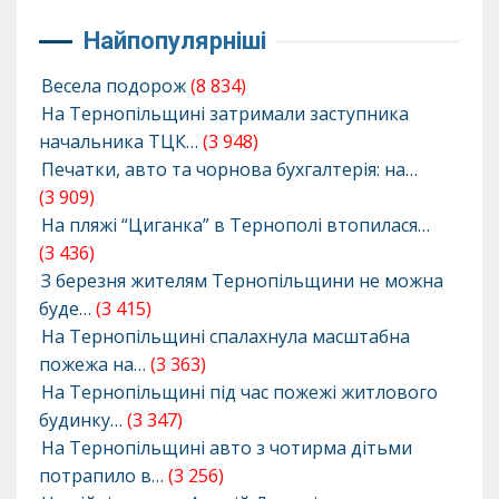
Найпопулярніші
Весела подорож
(8 834)
На Тернопільщині затримали заступника
начальника ТЦК…
(3 948)
Печатки, авто та чорнова бухгалтерія: на…
(3 909)
На пляжі “Циганка” в Тернополі втопилася…
(3 436)
З березня жителям Тернопільщини не можна
буде…
(3 415)
На Тернопільщині спалахнула масштабна
пожежа на…
(3 363)
На Тернопільщині під час пожежі житлового
будинку…
(3 347)
На Тернопільщині авто з чотирма дітьми
потрапило в…
(3 256)