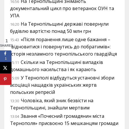
На Тернопільщині знімають
16:56
документальний цикл про ветеранок ОУН та
УПА
На Тернопільщині державі повернули
16:20
будівлю вартістю понад 50 млн грн
«Після поранення лише одне бажання –
15:43
1
відновитися і повернутись до побратимів»:
SHARES
історія незламного тернопільського гвардійця
1
Скільки на Тернопільщині випадків
15:11
домашнього насильства і як карають
У Тернополі відбудуться установчі збори
15:09
асоціації нащадків українських жертв
польських репресій
Чоловіка, який зник безвісти на
13:30
Тернопільщині, знайшли мертвим
Звання «Почесний громадянин міста
13:04
Тернополя» присвоєно 15 мешканцям громади