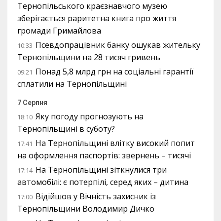
Тернопільського краєзнавчого музею
зберігається раритетна книга про життя
громади Гримайлова
Псевдопрацівник банку ошукав жительку
10:33
Тернопільщини на 28 тисяч гривень
Понад 5,8 млрд грн на соціальні гарантії
09:21
сплатили на Тернопільщині
7 Серпня
Яку погоду прогнозують на
18:10
Тернопільщині в суботу?
На Тернопільщині влітку високий попит
17:41
на оформлення паспортів: звернень – тисячі
На Тернопільщині зіткнулися три
17:14
автомобілі: є потерпілі, серед яких – дитина
Відійшов у Вічність захисник із
17:00
Тернопільщини Володимир Дичко