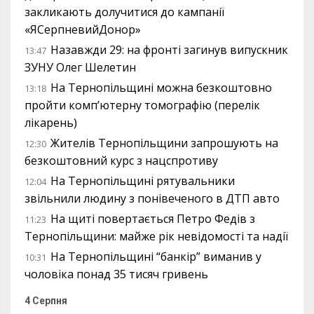
закликають долучитися до кампанії
«ЯСерпневийДонор»
Назавжди 29: на фронті загинув випускник
13:47
ЗУНУ Олег Шелетин
На Тернопільщині можна безкоштовно
13:18
пройти комп’ютерну томографію (перелік
лікарень)
Жителів Тернопільщини запрошують на
12:30
безкоштовний курс з нацспротиву
На Тернопільщині рятувальники
12:04
звільнили людину з понівеченого в ДТП авто
На щиті повертається Петро Федів з
11:23
Тернопільщини: майже рік невідомості та надії
На Тернопільщині “банкір” виманив у
10:31
чоловіка понад 35 тисяч гривень
4 Серпня