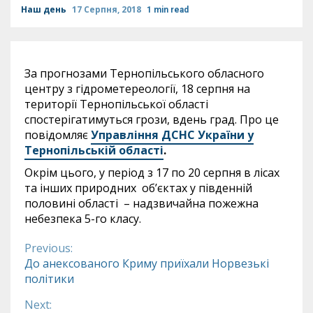
Наш день
17 Серпня, 2018
1 min read
За прогнозами Тернопільського обласного
центру з гідрометереології, 18 серпня на
території Тернопільської області
спостерігатимуться грози, вдень град. Про це
повідомляє
Управління ДСНС України у
Тернопільській області
.
Окрім цього, у період з 17 по 20 серпня в лісах
та інших природних об’єктах у південній
половині області – надзвичайна пожежна
небезпека 5-го класу.
Previous:
Continue
До анексованого Криму приїхали Норвезькі
політики
Reading
Next: