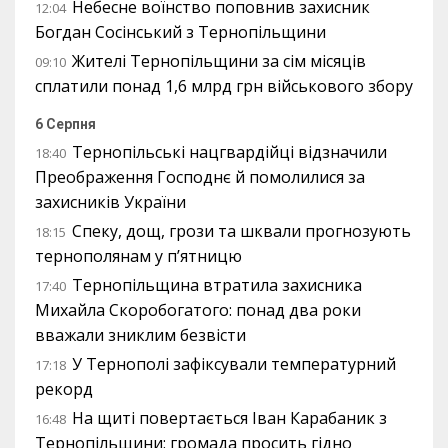
Небесне воїнство поповнив захисник
12:04
Богдан Сосінський з Тернопільщини
Жителі Тернопільщини за сім місяців
09:10
сплатили понад 1,6 млрд грн військового збору
6 Серпня
Тернопільські нацгвардійці відзначили
18:40
Преображення Господнє й помолилися за
захисників України
Спеку, дощ, грози та шквали прогнозують
18:15
тернополянам у п’ятницю
Тернопільщина втратила захисника
17:40
Михайла Скоробогатого: понад два роки
вважали зниклим безвісти
У Тернополі зафіксували температурний
17:18
рекорд
На щиті повертається Іван Карабаник з
16:48
Тернопільщини: громада просить гідно