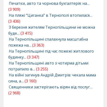
Печатки, авто та чорнова бухгалтерія: на…
(3 909)
На пляжі “Циганка” в Тернополі втопилася…
(3 436)
З березня жителям Тернопільщини не можна
буде…
(3 415)
На Тернопільщині спалахнула масштабна
пожежа на…
(3 363)
На Тернопільщині під час пожежі житлового
будинку…
(3 347)
На Тернопільщині авто з чотирма дітьми
потрапило в…
(3 255)
На війні загинув Андрій Дмитрів: чекала мама
сина, а…
(3 160)
Священники застерігають вірян від послуг…
(2 968)