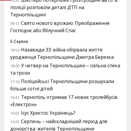
Шестеро потерпілих і розтрощені авто: в
10:35
поліції розповіли деталі ДТП на
Тернопільщині
Свято нового врожаю: Преображення
09:13
Господнє або Яблучний Спас
5 Серпня
Назавжди 33: війна обірвала життя
18:54
уродженця Тернопільщини Дмитра Березка
У четвер на Тернопільщині – сильна спека
18:00
та грози
Поліцейські Тернопільщини розшукали
17:16
більше сотні дітей
Тернопіль отримав 17 нових тролейбусів
16:41
«Електрон»
Ісус Христос Українець?
16:03
Серпень – найскладніший період для
14:30
донорства: жителів Тернопільщини