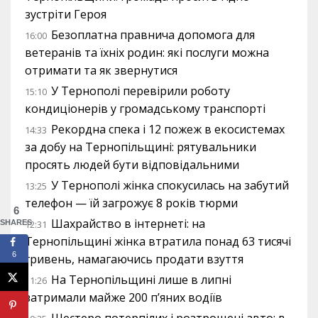
зустріти Героя
Безоплатна правнича допомога для
16:00
ветеранів та їхніх родин: які послуги можна
отримати та як звернутися
У Тернополі перевірили роботу
15:10
кондиціонерів у громадському транспорті
Рекордна спека і 12 пожеж в екосистемах
14:33
за добу на Тернопільщині: рятувальники
просять людей бути відповідальними
У Тернополі жінка спокусилась на забутий
13:25
телефон — їй загрожує 8 років тюрми
6
Шахрайство в інтернеті: на
SHARES
12:31
Тернопільщині жінка втратила понад 63 тисячі
6
гривень, намагаючись продати взуття
На Тернопільщині лише в липні
11:26
затримали майже 200 п’яних водіїв