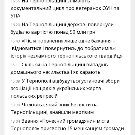
На Тернопільщині знімають
16:56
документальний цикл про ветеранок ОУН та
УПА
На Тернопільщині державі повернули
16:20
будівлю вартістю понад 50 млн грн
«Після поранення лише одне бажання –
15:43
відновитися і повернутись до побратимів»:
історія незламного тернопільського гвардійця
Скільки на Тернопільщині випадків
15:11
домашнього насильства і як карають
У Тернополі відбудуться установчі збори
15:09
асоціації нащадків українських жертв
польських репресій
Чоловіка, який зник безвісти на
13:30
Тернопільщині, знайшли мертвим
Звання «Почесний громадянин міста
13:04
Тернополя» присвоєно 15 мешканцям громади